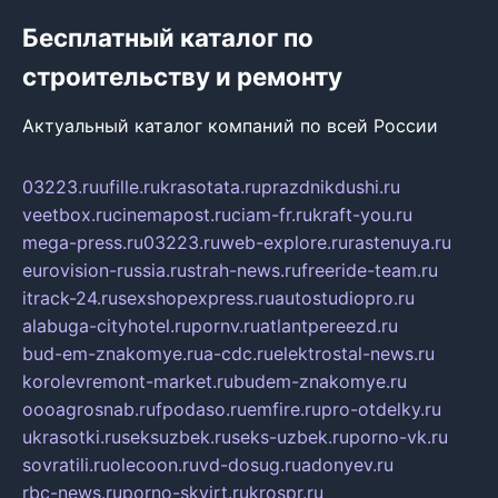
Бесплатный каталог по
строительству и ремонту
Актуальный каталог компаний по всей России
03223.ru
ufille.ru
krasotata.ru
prazdnikdushi.ru
veetbox.ru
cinemapost.ru
ciam-fr.ru
kraft-you.ru
mega-press.ru
03223.ru
web-explore.ru
rastenuya.ru
eurovision-russia.ru
strah-news.ru
freeride-team.ru
itrack-24.ru
sexshopexpress.ru
autostudiopro.ru
alabuga-cityhotel.ru
pornv.ru
atlantpereezd.ru
bud-em-znakomye.ru
a-cdc.ru
elektrostal-news.ru
korolevremont-market.ru
budem-znakomye.ru
oooagrosnab.ru
fpodaso.ru
emfire.ru
pro-otdelky.ru
ukrasotki.ru
seksuzbek.ru
seks-uzbek.ru
porno-vk.ru
sovratili.ru
olecoon.ru
vd-dosug.ru
adonyev.ru
rbc-news.ru
porno-skvirt.ru
krospr.ru