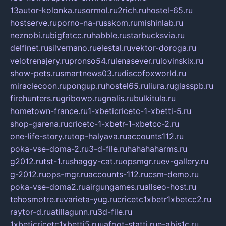
13autor-kolonka.ru
sormol.ru
2rich.ru
hostel-65.ru
hostserve.ru
porno-na-russkom.ru
mishinlab.ru
neznobi.ru
bigfatcc.ru
habble.ru
starbucksvia.ru
delfinet.ru
silvernano.ru
elestal.ru
vektor-doroga.ru
velotrenajery.ru
pronso54.ru
lenasever.ru
lovinskix.ru
show-pets.ru
smartnews03.ru
discofoxworld.ru
miraclecoon.ru
pongup.ru
hostel65.ru
liura.ru
glasspb.ru
firehunters.ru
gribowo.ru
gnalis.ru
bulkitula.ru
hometown-france.ru
1-xbeticricetc-1-xbetti-5.ru
shop-garena.ru
cricetc-1-xbetr-1-xbetcc-2.ru
one-life-story.ru
top-halyava.ru
accounts112.ru
poka-vse-doma-2.ru
3-d-file.ru
hahahaharms.ru
g2012.ru
tst-1.ru
shaggy-cat.ru
opsmgr.ru
ev-gallery.ru
g-2012.ru
ops-mgr.ru
accounts-112.ru
csm-demo.ru
poka-vse-doma2.ru
airgungames.ru
allseo-host.ru
tehosmotre.ru
varieta-yug.ru
cricetc1xbetr1xbetcc2.ru
raytor-d.ru
atillagunn.ru
3d-file.ru
1xbeticricetc1xbetti5.ru
uafoot-statti.ru
e-abis1c.ru