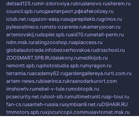
detsad125.ru
mir-zdoroviya.ru
bruslanovo.ru
siterem.ru
council.spb.ru
лодкипатриот.рф
kafekolizey.ru
iclub.net.ru
gazon-easy.ru
sugarepilekb.ru
grinox.ru
pylesostineco.ru
msts-ozarenie.ru
kameryjooan.ru
artemovskij.ru
dopler.spb.ru
aid70.ru
metall-perm.ru
ndm.msk.ru
ratingzooshop.ru
apiaccess.ru
globalautotrade.info
bezverhovskoe.ru
drsschool.ru
ZOOSMART.SPB.RU
dalakony.ru
medikijob.ru
remontt.spb.ru
photostudia.spb.ru
myragon.ru
terramia.ru
academy62.ru
gardengallereya.ru
rti.com.ru
artem-news.ru
biserinca.ru
krasnodarkurort.com
imshowtv.ru
mebel-v-tule.ru
mobtopik.ru
pcsecurity.net.ru
tool-sib.ru
multimetrunit.ru
sp-tour.ru
fan-cs.ru
santeh-russia.ru
symbian9.net.ru
DSHAIR.RU
tmmotors.spb.ru
xjocuricopii.com
musavtomat.msk.ru
obustrojdom.ru
sovetcik.ru
ybaranovskaya.ru
ppknews.ru
cult-alshei.ru
JAPANRUSSIA.RU
proekciyamebel.ru
imper-finans.ru
rim.org.ru