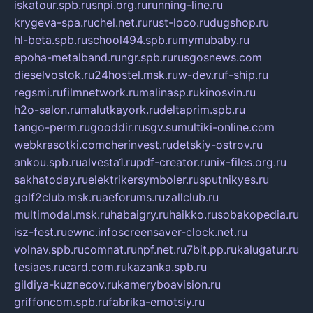
iskatour.spb.ru
snpi.org.ru
running-line.ru
krygeva-spa.ru
chel.net.ru
rust-loco.ru
dugshop.ru
hl-beta.spb.ru
school494.spb.ru
mymubaby.ru
epoha-metalband.ru
ngr.spb.ru
rusgosnews.com
dieselvostok.ru
24hostel.msk.ru
w-dev.ru
f-ship.ru
regsmi.ru
filmnetwork.ru
malinasp.ru
kinosvin.ru
h2o-salon.ru
malutkayork.ru
deltaprim.spb.ru
tango-perm.ru
gooddir.ru
sgv.su
multiki-online.com
webkrasotki.com
cherinvest.ru
detskiy-ostrov.ru
ankou.spb.ru
alvesta1.ru
pdf-creator.ru
nix-files.org.ru
sakhatoday.ru
elektrikersymboler.ru
sputnikyes.ru
golf2club.msk.ru
aeforums.ru
zallclub.ru
multimodal.msk.ru
habaigry.ru
haikko.ru
sobakopedia.ru
isz-fest.ru
ewnc.info
screensaver-clock.net.ru
volnav.spb.ru
comnat.ru
npf.net.ru
7bit.pp.ru
kalugatur.ru
tesiaes.ru
card.com.ru
kazanka.spb.ru
gildiya-kuznecov.ru
kameryboavision.ru
griffoncom.spb.ru
fabrika-emotsiy.ru