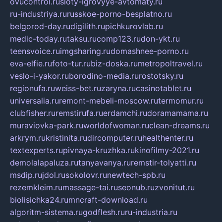
ovucontrol.ru
sloty-igrovyye-avtomaty.ru
ru-industriya.ru
russkoe-porno-besplatno.ru
belgorod-day.ru
digilith.ru
pichkurovlab.ru
medic-today.ru
taksu.ru
comp123.ru
don-ykt.ru
teensvoice.ru
imgsharing.ru
domashnee-porno.ru
eva-elfie.ru
foto-tur.ru
biz-doska.ru
metropoltravel.ru
veslo-i-yakor.ru
borodino-media.ru
rostotsky.ru
regionufa.ru
weiss-bet.ru
zaryna.ru
casinotablet.ru
universalia.ru
remont-mebeli-moscow.ru
termomur.ru
clubfisher.ru
remstirufa.ru
erdamchi.ru
doramamama.ru
muraviovka-park.ru
worldofwoman.ru
clean-dreams.ru
arkrym.ru
kristinita.ru
dircomputer.ru
healthenter.ru
textexperts.ru
pivnaya-kruzhka.ru
kinofilmy-2021.ru
demolalapaluza.ru
tanyavanya.ru
remstir-tolyatti.ru
msdip.ru
jdol.ru
sokolovr.ru
newtech-spb.ru
rezemkleim.ru
massage-tai.ru
seonub.ru
zvonitut.ru
biolisichka24.ru
mncraft-download.ru
algoritm-sistema.ru
godflesh.ru
ru-industria.ru