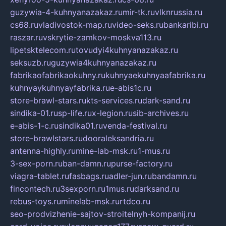
guzywia-4-kuhnyanazakaz.ru
mir-tk.ru
vlknrussia.ru
cs68.ru
vladivostok-map.ru
video-seks.ru
bankaribi.ru
raszar.ru
vskrytie-zamkov-moskva113.ru
lipetsktelecom.ru
tovudyi4kuhnyanazakaz.ru
seksuzb.ru
guzywia4kuhnyanazakaz.ru
fabrikaofabrikaokuhny.ru
kuhnyaekuhnyaafabrika.ru
kuhnyaykuhnyayfabrika.ru
e-abis1c.ru
store-brawl-stars.ru
kts-services.ru
dark-sand.ru
sindika-01.ru
sp-life.ru
x-legion.ru
sib-archives.ru
e-abis-1-c.ru
sindika01.ru
venda-festival.ru
store-brawlstars.ru
dooraleksandria.ru
antenna-highly.ru
mine-lab-msk.ru
1-mus.ru
3-sex-porn.ru
ban-damn.ru
purse-factory.ru
viagra-tablet.ru
fasbags.ru
adler-jun.ru
bandamn.ru
fincontech.ru
3sexporn.ru
1mus.ru
darksand.ru
rebus-toys.ru
minelab-msk.ru
rtdco.ru
seo-prodvizhenie-sajtov-stroitelnyh-kompanij.ru