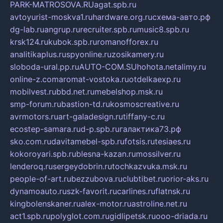
PARK-MATROSOVA.RU
agat.spb.ru
avtoyurist-moskva1.ru
hardware.org.ru
схема-авто.рф
dg-lab.ru
angrup.ru
recruiter.spb.ru
music8.spb.ru
krsk124.ru
kubok.spb.ru
romanofforex.ru
analitikaplus.ru
spyonline.ru
zosikamery.ru
sloboda-ural.pp.ru
AUTO-COM.SU
hohota.net
alimy.ru
online-z.com
aromat-vostoka.ru
otdelkaexp.ru
mobilvest.ru
bbd.net.ru
mebelshop.msk.ru
smp-forum.ru
bastion-td.ru
kosmoscreative.ru
avrmotors.ru
art-galadesign.ru
tiffany-c.ru
ecostep-samara.ru
d-p.spb.ru
галактика73.рф
sko.com.ru
davitamebel-spb.ru
fotsis.ru
tesiaes.ru
kokoroyari.spb.ru
blesna-kazan.ru
mossilver.ru
lenderoq.ru
sergeydobrin.ru
tochkazvuka.msk.ru
people-of-art.ru
bezzubova.ru
clubtibet.ru
orior-aks.ru
dynamoauto.ru
szk-favorit.ru
carlines.ru
flatnsk.ru
kingbolenskaner.ru
alex-motor.ru
astroline.net.ru
act1.spb.ru
polyglot.com.ru
gidlipetsk.ru
ooo-driada.ru