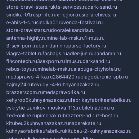
store-brawl-stars.ru
kts-services.ru
dark-sand.ru
sindika-01.ru
sp-life.ru
x-legion.ru
sib-archives.ru
e-abis-1-c.ru
sindika01.ru
venda-festival.ru
store-brawlstars.ru
dooraleksandria.ru
antenna-highly.ru
mine-lab-msk.ru
1-mus.ru
3-sex-porn.ru
ban-damn.ru
purse-factory.ru
viagra-tablet.ru
fasbags.ru
adler-jun.ru
bandamn.ru
fincontech.ru
3sexporn.ru
1mus.ru
darksand.ru
rebus-toys.ru
minelab-msk.ru
alabuga-cityhotel.ru
medsprawo-4-ka.ru
2864420.ru
blagodarenie-spb.ru
zajmy24.ru
tovudyi-4-kuhnyanazakaz.ru
brazzerscom.ru
medsprawo4ka.ru
xehyroo5kuhnyanazakaz.ru
fabrikayfabrikaefabrika.ru
vskrytie-zamkov-moskva-113.ru
biletnadom.ru
zed-online.ru
pimchax.ru
brazzers-hd.ru
z-host.ru
kitubeu2kuhnyanazakaz.ru
naperekate.ru
kuhnyaofabrikaufabrik.ru
kitubeu-2-kuhnyanazakaz.ru
xehyroo-5-kuhnyanazakaz.ru
cs-68.ru