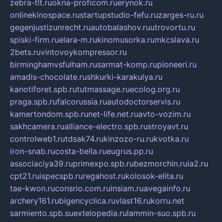
zebra-tlt.ru
okna-proficom.ru
erynok.ru
onlinekinospace.ru
startupstudio-fefu.ru
zarges-ru.ru
gegenjustizunrecht.ru
autobalashov.ru
utrovortu.ru
spiski-firm.ru
elara-m.ru
kinomusorka.ru
mkcslava.ru
2bets.ru
vintovoykompressor.ru
birminghamvsfulham.ru
sarmat-komp.ru
pioneeri.ru
amadis-chocolate.ru
shkurki-karakulya.ru
kanotiforet.spb.ru
tutmassage.ru
ecolog.org.ru
praga.spb.ru
falcorussia.ru
autodoctorservis.ru
kamertondom.spb.ru
net-life.net.ru
avto-vozim.ru
sakhcamera.ru
alliance-electro.spb.ru
stroyavt.ru
controlweb1.ru
tdsak74.ru
kinzozo-ru.ru
kvotka.ru
iron-snab.ru
costa-bella.ru
eugrus.pp.ru
associaciya39.ru
primexpo.spb.ru
bezmorchin.ru
ia2.ru
cpt21.ru
ispecspb.ru
regahost.ru
kolosok-elita.ru
tae-kwon.ru
consrio.com.ru
insiam.ru
avegainfo.ru
archery161.ru
bigencyclica.ru
vlast16.ru
korru.net
sarmiento.spb.su
extelopedia.ru
lammin-suo.spb.ru