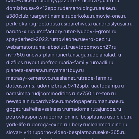
card-voice.ru
rulonnyygazon177.ru
snow-guard.ru
domizbrusa-9x12spb.ru
demaholding.ru
aalse.ru
a380club.ru
argentinamia.ru
perkoka.ru
movie-one.ru
perk-oka.ru
g-octopus.ru
sibarchives.ru
andreislyusar.ru
naruto-x.ru
pursefactory.ru
tor-lyubov-i-grom.ru
spayderhed-2022.ru
movieone.ru
evro-dez.ru
webamator.ru
ma-absolut1.ru
avtopomosch27.ru
nv-750.ru
news-plain.ru
nertansaga.ru
delanalad.ru
dizfiles.ru
youtubefree.ru
aria-family.ru
roadli.ru
planeta-samara.ru
mysmartbuy.ru
matrasy-kemerovo.ru
ashanet.ru
trade-farm.ru
dotcustoms.ru
domizbrusa9x12spb.ru
autodamp.ru
narasimha.ru
djcommodities.ru
nv750.ru
x-ton.ru
newsplain.ru
cardvoice.ru
modopaper.ru
manunae.ru
gbget.ru
alfeihavsalnassr.ru
madoma.ru
tajuncos.ru
petrovkasports.ru
porno-online-besplatno.ru
splclub.ru
york-life.ru
doroga-expo.ru
ribery.ru
cleanmedicine.ru
slovar-ivrit.ru
porno-video-besplatno.ru
seks-365.ru