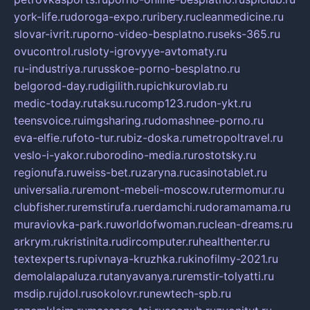
york-life.ru
doroga-expo.ru
ribery.ru
cleanmedicine.ru
slovar-ivrit.ru
porno-video-besplatno.ru
seks-365.ru
ovucontrol.ru
sloty-igrovyye-avtomaty.ru
ru-industriya.ru
russkoe-porno-besplatno.ru
belgorod-day.ru
digilith.ru
pichkurovlab.ru
medic-today.ru
taksu.ru
comp123.ru
don-ykt.ru
teensvoice.ru
imgsharing.ru
domashnee-porno.ru
eva-elfie.ru
foto-tur.ru
biz-doska.ru
metropoltravel.ru
veslo-i-yakor.ru
borodino-media.ru
rostotsky.ru
regionufa.ru
weiss-bet.ru
zaryna.ru
casinotablet.ru
universalia.ru
remont-mebeli-moscow.ru
termomur.ru
clubfisher.ru
remstirufa.ru
erdamchi.ru
doramamama.ru
muraviovka-park.ru
worldofwoman.ru
clean-dreams.ru
arkrym.ru
kristinita.ru
dircomputer.ru
healthenter.ru
textexperts.ru
pivnaya-kruzhka.ru
kinofilmy-2021.ru
demolalapaluza.ru
tanyavanya.ru
remstir-tolyatti.ru
msdip.ru
jdol.ru
sokolovr.ru
newtech-spb.ru