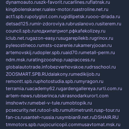
dynamoauto.ru
szk-favorit.ru
carlines.ru
flatnsk.ru
kingbolenskaner.ru
alex-motor.ru
astroline.net.ru
act1.spb.ru
polyglot.com.ru
gidlipetsk.ru
ooo-driada.ru
detsad125.ru
mir-zdoroviya.ru
bruslanovo.ru
siterem.ru
council.spb.ru
лодкипатриот.рф
kafekolizey.ru
iclub.net.ru
gazon-easy.ru
sugarepilekb.ru
grinox.ru
pylesostineco.ru
msts-ozarenie.ru
kameryjooan.ru
artemovskij.ru
dopler.spb.ru
aid70.ru
metall-perm.ru
ndm.msk.ru
ratingzooshop.ru
apiaccess.ru
globalautotrade.info
bezverhovskoe.ru
drsschool.ru
ZOOSMART.SPB.RU
dalakony.ru
medikijob.ru
remontt.spb.ru
photostudia.spb.ru
myragon.ru
terramia.ru
academy62.ru
gardengallereya.ru
rti.com.ru
artem-news.ru
biserinca.ru
krasnodarkurort.com
imshowtv.ru
mebel-v-tule.ru
mobtopik.ru
pcsecurity.net.ru
tool-sib.ru
multimetrunit.ru
sp-tour.ru
fan-cs.ru
santeh-russia.ru
symbian9.net.ru
DSHAIR.RU
tmmotors.spb.ru
xjocuricopii.com
musavtomat.msk.ru