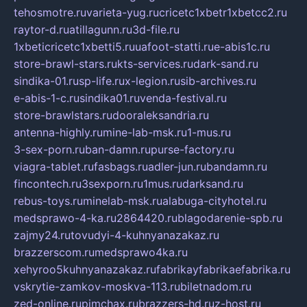
tehosmotre.ru
varieta-yug.ru
cricetc1xbetr1xbetcc2.ru
raytor-d.ru
atillagunn.ru
3d-file.ru
1xbeticricetc1xbetti5.ru
uafoot-statti.ru
e-abis1c.ru
store-brawl-stars.ru
kts-services.ru
dark-sand.ru
sindika-01.ru
sp-life.ru
x-legion.ru
sib-archives.ru
e-abis-1-c.ru
sindika01.ru
venda-festival.ru
store-brawlstars.ru
dooraleksandria.ru
antenna-highly.ru
mine-lab-msk.ru
1-mus.ru
3-sex-porn.ru
ban-damn.ru
purse-factory.ru
viagra-tablet.ru
fasbags.ru
adler-jun.ru
bandamn.ru
fincontech.ru
3sexporn.ru
1mus.ru
darksand.ru
rebus-toys.ru
minelab-msk.ru
alabuga-cityhotel.ru
medsprawo-4-ka.ru
2864420.ru
blagodarenie-spb.ru
zajmy24.ru
tovudyi-4-kuhnyanazakaz.ru
brazzerscom.ru
medsprawo4ka.ru
xehyroo5kuhnyanazakaz.ru
fabrikayfabrikaefabrika.ru
vskrytie-zamkov-moskva-113.ru
biletnadom.ru
zed-online.ru
pimchax.ru
brazzers-hd.ru
z-host.ru