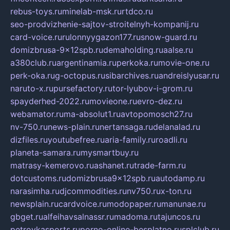
rebus-toys.ru
minelab-msk.ru
rtdco.ru
seo-prodvizhenie-sajtov-stroitelnyh-kompanij.ru
card-voice.ru
rulonnyygazon177.ru
snow-guard.ru
domizbrusa-9x12spb.ru
demaholding.ru
aalse.ru
a380club.ru
argentinamia.ru
perkoka.ru
movie-one.ru
perk-oka.ru
g-octopus.ru
sibarchives.ru
andreislyusar.ru
naruto-x.ru
pursefactory.ru
tor-lyubov-i-grom.ru
spayderhed-2022.ru
movieone.ru
evro-dez.ru
webamator.ru
ma-absolut1.ru
avtopomosch27.ru
nv-750.ru
news-plain.ru
nertansaga.ru
delanalad.ru
dizfiles.ru
youtubefree.ru
aria-family.ru
roadli.ru
planeta-samara.ru
mysmartbuy.ru
matrasy-kemerovo.ru
ashanet.ru
trade-farm.ru
dotcustoms.ru
domizbrusa9x12spb.ru
autodamp.ru
narasimha.ru
djcommodities.ru
nv750.ru
x-ton.ru
newsplain.ru
cardvoice.ru
modopaper.ru
manunae.ru
gbget.ru
alfeihavsalnassr.ru
madoma.ru
tajuncos.ru
petrovkasports.ru
porno-online-besplatno.ru
splclub.ru