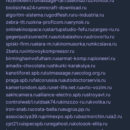
rezemkleim.ru
massage-tai.ru
seonub.ru
zvonitut.ru
biolisichka24.ru
mncraft-download.ru
algoritm-sistema.ru
godflesh.ru
ru-industria.ru
zebra-tlt.ru
okna-proficom.ru
erynok.ru
onlinekinospace.ru
startupstudio-fefu.ru
zarges-ru.ru
gegenjustizunrecht.ru
autobalashov.ru
utrovortu.ru
spiski-firm.ru
elara-m.ru
kinomusorka.ru
mkcslava.ru
2bets.ru
vintovoykompressor.ru
birminghamvsfulham.ru
sarmat-komp.ru
pioneeri.ru
amadis-chocolate.ru
shkurki-karakulya.ru
kanotiforet.spb.ru
tutmassage.ru
ecolog.org.ru
praga.spb.ru
falcorussia.ru
autodoctorservis.ru
kamertondom.spb.ru
net-life.net.ru
avto-vozim.ru
sakhcamera.ru
alliance-electro.spb.ru
stroyavt.ru
controlweb1.ru
tdsak74.ru
kinzozo-ru.ru
kvotka.ru
iron-snab.ru
costa-bella.ru
eugrus.pp.ru
associaciya39.ru
primexpo.spb.ru
bezmorchin.ru
ia2.ru
cpt21.ru
ispecspb.ru
regahost.ru
kolosok-elita.ru