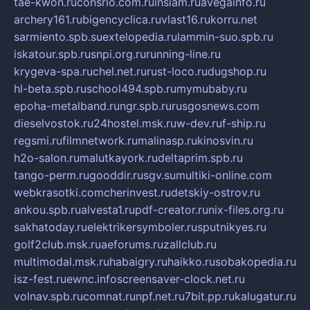
tae-kwon.ru
consrio.com.ru
insiam.ru
avegainfo.ru
archery161.ru
bigencyclica.ru
vlast16.ru
korru.net
sarmiento.spb.su
extelopedia.ru
lammin-suo.spb.ru
iskatour.spb.ru
snpi.org.ru
running-line.ru
krygeva-spa.ru
chel.net.ru
rust-loco.ru
dugshop.ru
hl-beta.spb.ru
school494.spb.ru
mymubaby.ru
epoha-metalband.ru
ngr.spb.ru
rusgosnews.com
dieselvostok.ru
24hostel.msk.ru
w-dev.ru
f-ship.ru
regsmi.ru
filmnetwork.ru
malinasp.ru
kinosvin.ru
h2o-salon.ru
malutkayork.ru
deltaprim.spb.ru
tango-perm.ru
gooddir.ru
sgv.su
multiki-online.com
webkrasotki.com
cherinvest.ru
detskiy-ostrov.ru
ankou.spb.ru
alvesta1.ru
pdf-creator.ru
nix-files.org.ru
sakhatoday.ru
elektrikersymboler.ru
sputnikyes.ru
golf2club.msk.ru
aeforums.ru
zallclub.ru
multimodal.msk.ru
habaigry.ru
haikko.ru
sobakopedia.ru
isz-fest.ru
ewnc.info
screensaver-clock.net.ru
volnav.spb.ru
comnat.ru
npf.net.ru
7bit.pp.ru
kalugatur.ru