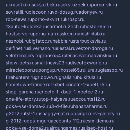
ukrasotki.ru
seksuzbek.ru
seks-uzbek.ru
porno-vk.ru
sovratili.ru
olecoon.ru
vd-dosug.ru
adonyev.ru
rbc-news.ru
porno-skvirt.ru
krospr.ru
13autor-kolonka.ru
sormol.ru
2rich.ru
hostel-65.ru
hostserve.ru
porno-na-russkom.ru
mishinlab.ru
neznobi.ru
bigfatcc.ru
habble.ru
starbucksvia.ru
delfinet.ru
silvernano.ru
elestal.ru
vektor-doroga.ru
velotrenajery.ru
pronso54.ru
lenasever.ru
lovinskix.ru
show-pets.ru
smartnews03.ru
discofoxworld.ru
miraclecoon.ru
pongup.ru
hostel65.ru
liura.ru
glasspb.ru
firehunters.ru
gribowo.ru
gnalis.ru
bulkitula.ru
hometown-france.ru
1-xbeticricetc-1-xbetti-5.ru
shop-garena.ru
cricetc-1-xbetr-1-xbetcc-2.ru
one-life-story.ru
top-halyava.ru
accounts112.ru
poka-vse-doma-2.ru
3-d-file.ru
hahahaharms.ru
g2012.ru
tst-1.ru
shaggy-cat.ru
opsmgr.ru
ev-gallery.ru
g-2012.ru
ops-mgr.ru
accounts-112.ru
csm-demo.ru
poka-vse-doma2.ru
airgungames.ru
allseo-host.ru