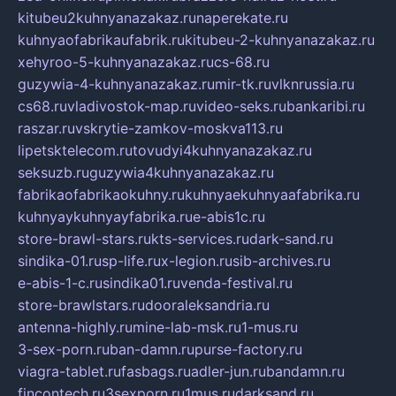
kitubeu2kuhnyanazakaz.ru
naperekate.ru
kuhnyaofabrikaufabrik.ru
kitubeu-2-kuhnyanazakaz.ru
xehyroo-5-kuhnyanazakaz.ru
cs-68.ru
guzywia-4-kuhnyanazakaz.ru
mir-tk.ru
vlknrussia.ru
cs68.ru
vladivostok-map.ru
video-seks.ru
bankaribi.ru
raszar.ru
vskrytie-zamkov-moskva113.ru
lipetsktelecom.ru
tovudyi4kuhnyanazakaz.ru
seksuzb.ru
guzywia4kuhnyanazakaz.ru
fabrikaofabrikaokuhny.ru
kuhnyaekuhnyaafabrika.ru
kuhnyaykuhnyayfabrika.ru
e-abis1c.ru
store-brawl-stars.ru
kts-services.ru
dark-sand.ru
sindika-01.ru
sp-life.ru
x-legion.ru
sib-archives.ru
e-abis-1-c.ru
sindika01.ru
venda-festival.ru
store-brawlstars.ru
dooraleksandria.ru
antenna-highly.ru
mine-lab-msk.ru
1-mus.ru
3-sex-porn.ru
ban-damn.ru
purse-factory.ru
viagra-tablet.ru
fasbags.ru
adler-jun.ru
bandamn.ru
fincontech.ru
3sexporn.ru
1mus.ru
darksand.ru