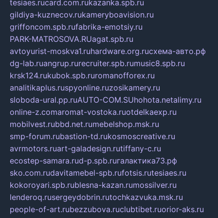
tesiaes.ru
card.com.ru
kazanka.spb.ru
gildiya-kuznecov.ru
kameryboavision.ru
griffoncom.spb.ru
fabrika-emotsiy.ru
PARK-MATROSOVA.RU
agat.spb.ru
avtoyurist-moskva1.ru
hardware.org.ru
схема-авто.рф
dg-lab.ru
angrup.ru
recruiter.spb.ru
music8.spb.ru
krsk124.ru
kubok.spb.ru
romanofforex.ru
analitikaplus.ru
spyonline.ru
zosikamery.ru
sloboda-ural.pp.ru
AUTO-COM.SU
hohota.net
alimy.ru
online-z.com
aromat-vostoka.ru
otdelkaexp.ru
mobilvest.ru
bbd.net.ru
mebelshop.msk.ru
smp-forum.ru
bastion-td.ru
kosmoscreative.ru
avrmotors.ru
art-galadesign.ru
tiffany-c.ru
ecostep-samara.ru
d-p.spb.ru
галактика73.рф
sko.com.ru
davitamebel-spb.ru
fotsis.ru
tesiaes.ru
kokoroyari.spb.ru
blesna-kazan.ru
mossilver.ru
lenderoq.ru
sergeydobrin.ru
tochkazvuka.msk.ru
people-of-art.ru
bezzubova.ru
clubtibet.ru
orior-aks.ru