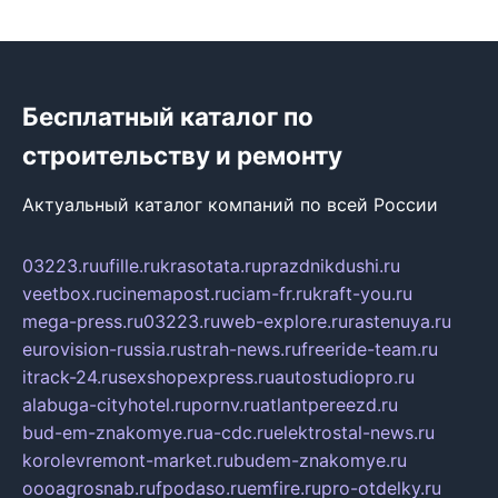
Бесплатный каталог по
строительству и ремонту
Актуальный каталог компаний по всей России
03223.ru
ufille.ru
krasotata.ru
prazdnikdushi.ru
veetbox.ru
cinemapost.ru
ciam-fr.ru
kraft-you.ru
mega-press.ru
03223.ru
web-explore.ru
rastenuya.ru
eurovision-russia.ru
strah-news.ru
freeride-team.ru
itrack-24.ru
sexshopexpress.ru
autostudiopro.ru
alabuga-cityhotel.ru
pornv.ru
atlantpereezd.ru
bud-em-znakomye.ru
a-cdc.ru
elektrostal-news.ru
korolevremont-market.ru
budem-znakomye.ru
oooagrosnab.ru
fpodaso.ru
emfire.ru
pro-otdelky.ru