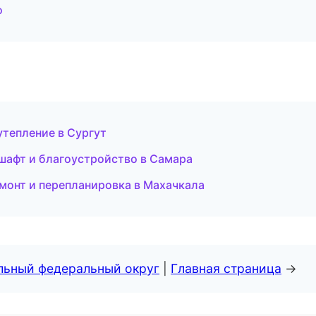
о
тепление в Сургут
афт и благоустройство в Самара
монт и перепланировка в Махачкала
альный федеральный округ
|
Главная страница
→