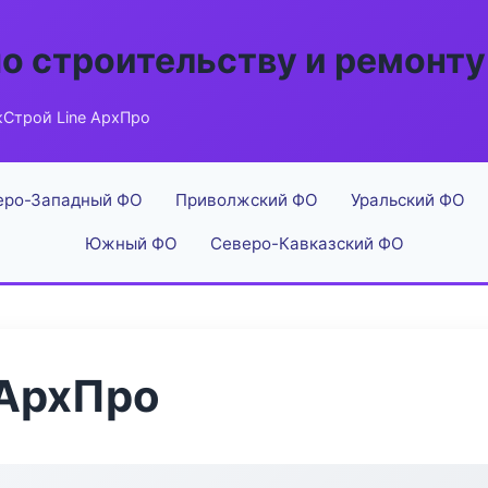
по строительству и ремонту
Строй Line АрхПро
еро-Западный ФО
Приволжский ФО
Уральский ФО
Южный ФО
Северо-Кавказский ФО
 АрхПро