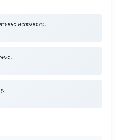
ативно исправили.
уемо.
у.