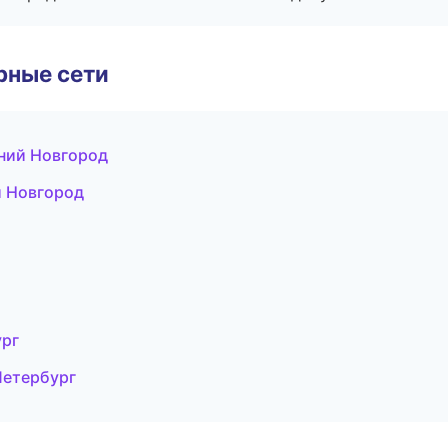
рные сети
ний Новгород
й Новгород
ург
Петербург