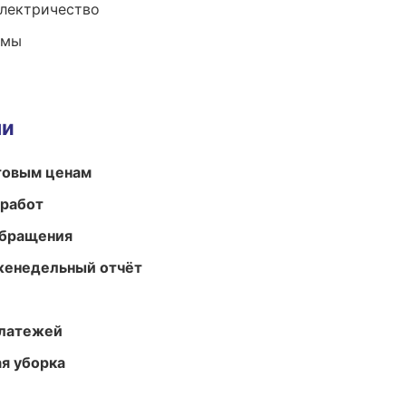
электричество
емы
ми
птовым ценам
 работ
обращения
женедельный отчёт
платежей
ая уборка