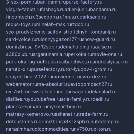
3-sex-porn.ru
ban-damn.ru
purse-factory.ru
viagra-tablet.ru
fasbags.ru
adler-jun.ru
bandamn.ru
fincontech.ru
3sexporn.ru
1mus.ru
darksand.ru
rebus-toys.ru
minelab-msk.ru
rtdco.ru
seo-prodvizhenie-sajtov-stroitelnyh-kompanij.ru
card-voice.ru
rulonnyygazon177.ru
snow-guard.ru
domizbrusa-9x12spb.ru
demaholding.ru
aalse.ru
a380club.ru
argentinamia.ru
perkoka.ru
movie-one.ru
perk-oka.ru
g-octopus.ru
sibarchives.ru
andreislyusar.ru
naruto-x.ru
pursefactory.ru
tor-lyubov-i-grom.ru
spayderhed-2022.ru
movieone.ru
evro-dez.ru
webamator.ru
ma-absolut1.ru
avtopomosch27.ru
nv-750.ru
news-plain.ru
nertansaga.ru
delanalad.ru
dizfiles.ru
youtubefree.ru
aria-family.ru
roadli.ru
planeta-samara.ru
mysmartbuy.ru
matrasy-kemerovo.ru
ashanet.ru
trade-farm.ru
dotcustoms.ru
domizbrusa9x12spb.ru
autodamp.ru
narasimha.ru
djcommodities.ru
nv750.ru
x-ton.ru