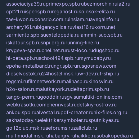
associaciya39.ru
primexpo.spb.ru
bezmorchin.ru
ia2.ru
cpt21.ru
ispecspb.ru
regahost.ru
kolosok-elita.ru
tae-kwon.ru
consrio.com.ru
insiam.ru
avegainfo.ru
archery161.ru
bigencyclica.ru
vlast16.ru
korru.net
sarmiento.spb.su
extelopedia.ru
lammin-suo.spb.ru
iskatour.spb.ru
snpi.org.ru
running-line.ru
krygeva-spa.ru
chel.net.ru
rust-loco.ru
dugshop.ru
hl-beta.spb.ru
school494.spb.ru
mymubaby.ru
epoha-metalband.ru
ngr.spb.ru
rusgosnews.com
dieselvostok.ru
24hostel.msk.ru
w-dev.ru
f-ship.ru
regsmi.ru
filmnetwork.ru
malinasp.ru
kinosvin.ru
h2o-salon.ru
malutkayork.ru
deltaprim.spb.ru
tango-perm.ru
gooddir.ru
sgv.su
multiki-online.com
webkrasotki.com
cherinvest.ru
detskiy-ostrov.ru
ankou.spb.ru
alvesta1.ru
pdf-creator.ru
nix-files.org.ru
sakhatoday.ru
elektrikersymboler.ru
sputnikyes.ru
golf2club.msk.ru
aeforums.ru
zallclub.ru
multimodal.msk.ru
habaigry.ru
haikko.ru
sobakopedia.ru