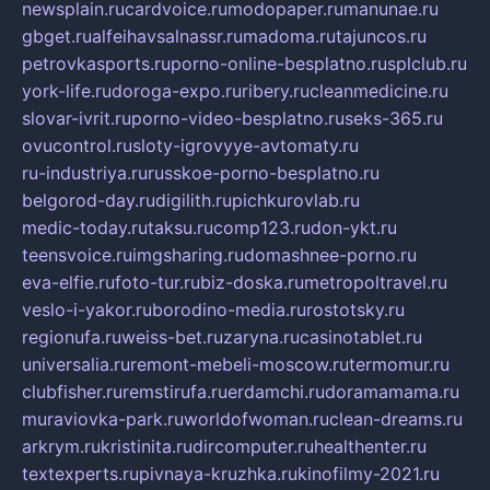
newsplain.ru
cardvoice.ru
modopaper.ru
manunae.ru
gbget.ru
alfeihavsalnassr.ru
madoma.ru
tajuncos.ru
petrovkasports.ru
porno-online-besplatno.ru
splclub.ru
york-life.ru
doroga-expo.ru
ribery.ru
cleanmedicine.ru
slovar-ivrit.ru
porno-video-besplatno.ru
seks-365.ru
ovucontrol.ru
sloty-igrovyye-avtomaty.ru
ru-industriya.ru
russkoe-porno-besplatno.ru
belgorod-day.ru
digilith.ru
pichkurovlab.ru
medic-today.ru
taksu.ru
comp123.ru
don-ykt.ru
teensvoice.ru
imgsharing.ru
domashnee-porno.ru
eva-elfie.ru
foto-tur.ru
biz-doska.ru
metropoltravel.ru
veslo-i-yakor.ru
borodino-media.ru
rostotsky.ru
regionufa.ru
weiss-bet.ru
zaryna.ru
casinotablet.ru
universalia.ru
remont-mebeli-moscow.ru
termomur.ru
clubfisher.ru
remstirufa.ru
erdamchi.ru
doramamama.ru
muraviovka-park.ru
worldofwoman.ru
clean-dreams.ru
arkrym.ru
kristinita.ru
dircomputer.ru
healthenter.ru
textexperts.ru
pivnaya-kruzhka.ru
kinofilmy-2021.ru