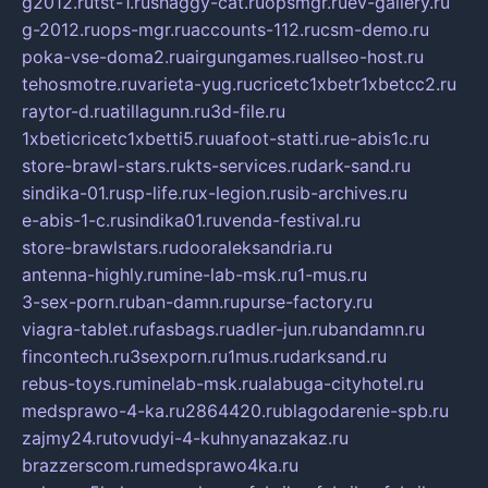
g2012.ru
tst-1.ru
shaggy-cat.ru
opsmgr.ru
ev-gallery.ru
g-2012.ru
ops-mgr.ru
accounts-112.ru
csm-demo.ru
poka-vse-doma2.ru
airgungames.ru
allseo-host.ru
tehosmotre.ru
varieta-yug.ru
cricetc1xbetr1xbetcc2.ru
raytor-d.ru
atillagunn.ru
3d-file.ru
1xbeticricetc1xbetti5.ru
uafoot-statti.ru
e-abis1c.ru
store-brawl-stars.ru
kts-services.ru
dark-sand.ru
sindika-01.ru
sp-life.ru
x-legion.ru
sib-archives.ru
e-abis-1-c.ru
sindika01.ru
venda-festival.ru
store-brawlstars.ru
dooraleksandria.ru
antenna-highly.ru
mine-lab-msk.ru
1-mus.ru
3-sex-porn.ru
ban-damn.ru
purse-factory.ru
viagra-tablet.ru
fasbags.ru
adler-jun.ru
bandamn.ru
fincontech.ru
3sexporn.ru
1mus.ru
darksand.ru
rebus-toys.ru
minelab-msk.ru
alabuga-cityhotel.ru
medsprawo-4-ka.ru
2864420.ru
blagodarenie-spb.ru
zajmy24.ru
tovudyi-4-kuhnyanazakaz.ru
brazzerscom.ru
medsprawo4ka.ru