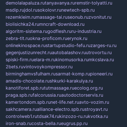
demolalapaluza.ru
tanyavanya.ru
remstir-tolyatti.ru
msdip.ru
jdol.ru
sokolovr.ru
newtech-spb.ru
rezemkleim.ru
massage-tai.ru
seonub.ru
zvonitut.ru
biolisichka24.ru
mncraft-download.ru
algoritm-sistema.ru
godflesh.ru
ru-industria.ru
zebra-tlt.ru
okna-proficom.ru
erynok.ru
onlinekinospace.ru
startupstudio-fefu.ru
zarges-ru.ru
gegenjustizunrecht.ru
autobalashov.ru
utrovortu.ru
spiski-firm.ru
elara-m.ru
kinomusorka.ru
mkcslava.ru
2bets.ru
vintovoykompressor.ru
birminghamvsfulham.ru
sarmat-komp.ru
pioneeri.ru
amadis-chocolate.ru
shkurki-karakulya.ru
kanotiforet.spb.ru
tutmassage.ru
ecolog.org.ru
praga.spb.ru
falcorussia.ru
autodoctorservis.ru
kamertondom.spb.ru
net-life.net.ru
avto-vozim.ru
sakhcamera.ru
alliance-electro.spb.ru
stroyavt.ru
controlweb1.ru
tdsak74.ru
kinzozo-ru.ru
kvotka.ru
iron-snab.ru
costa-bella.ru
eugrus.pp.ru