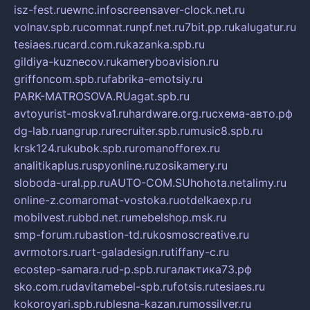
isz-fest.ru
ewnc.info
screensaver-clock.net.ru
volnav.spb.ru
comnat.ru
npf.net.ru
7bit.pp.ru
kalugatur.ru
tesiaes.ru
card.com.ru
kazanka.spb.ru
gildiya-kuznecov.ru
kameryboavision.ru
griffoncom.spb.ru
fabrika-emotsiy.ru
PARK-MATROSOVA.RU
agat.spb.ru
avtoyurist-moskva1.ru
hardware.org.ru
схема-авто.рф
dg-lab.ru
angrup.ru
recruiter.spb.ru
music8.spb.ru
krsk124.ru
kubok.spb.ru
romanofforex.ru
analitikaplus.ru
spyonline.ru
zosikamery.ru
sloboda-ural.pp.ru
AUTO-COM.SU
hohota.net
alimy.ru
online-z.com
aromat-vostoka.ru
otdelkaexp.ru
mobilvest.ru
bbd.net.ru
mebelshop.msk.ru
smp-forum.ru
bastion-td.ru
kosmoscreative.ru
avrmotors.ru
art-galadesign.ru
tiffany-c.ru
ecostep-samara.ru
d-p.spb.ru
галактика73.рф
sko.com.ru
davitamebel-spb.ru
fotsis.ru
tesiaes.ru
kokoroyari.spb.ru
blesna-kazan.ru
mossilver.ru