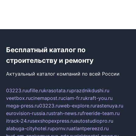
Бесплатный каталог по
строительству и ремонту
Актуальный каталог компаний по всей России
03223.ru
ufille.ru
krasotata.ru
prazdnikdushi.ru
veetbox.ru
cinemapost.ru
ciam-fr.ru
kraft-you.ru
mega-press.ru
03223.ru
web-explore.ru
rastenuya.ru
eurovision-russia.ru
strah-news.ru
freeride-team.ru
itrack-24.ru
sexshopexpress.ru
autostudiopro.ru
alabuga-cityhotel.ru
pornv.ru
atlantpereezd.ru