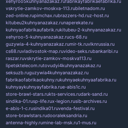
xehyroo5kuhnyanazakaz.ru
fabrikayfabrikaefabrika.ru
vskrytie-zamkov-moskva-113.ru
biletnadom.ru
zed-online.ru
pimchax.ru
brazzers-hd.ru
z-host.ru
kitubeu2kuhnyanazakaz.ru
naperekate.ru
kuhnyaofabrikaufabrik.ru
kitubeu-2-kuhnyanazakaz.ru
xehyroo-5-kuhnyanazakaz.ru
cs-68.ru
guzywia-4-kuhnyanazakaz.ru
mir-tk.ru
vlknrussia.ru
cs68.ru
vladivostok-map.ru
video-seks.ru
bankaribi.ru
raszar.ru
vskrytie-zamkov-moskva113.ru
lipetsktelecom.ru
tovudyi4kuhnyanazakaz.ru
seksuzb.ru
guzywia4kuhnyanazakaz.ru
fabrikaofabrikaokuhny.ru
kuhnyaekuhnyaafabrika.ru
kuhnyaykuhnyayfabrika.ru
e-abis1c.ru
store-brawl-stars.ru
kts-services.ru
dark-sand.ru
sindika-01.ru
sp-life.ru
x-legion.ru
sib-archives.ru
e-abis-1-c.ru
sindika01.ru
venda-festival.ru
store-brawlstars.ru
dooraleksandria.ru
antenna-highly.ru
mine-lab-msk.ru
1-mus.ru