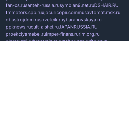
fan-cs.ru
santeh-russia.ru
symbian9.net.ru
DSHAIR.RU
tmmotors.spb.ru
xjocuricopii.com
musavtomat.msk.ru
obustrojdom.ru
sovetcik.ru
ybaranovskaya.ru
ppknews.ru
cult-alshei.ru
JAPANRUSSIA.RU
proekciyamebel.ru
imper-finans.ru
rim.org.ru
glamourai.ru
brassminus.ru
zabor-pro.ru
ftn.pp.ru
dorogoe58.ru
laimengpacker.ru
kuzova-zapchasti.ru
sageerp.ru
taxodrom.ru
dsrazvitie.ru
hardcity.net.ru
ratinghomegames.ru
topservice25.ru
gubernyan.ru
gtglasslined.ru
ii4.ru
tssport.spb.ru
andorra24.com
blackwallstreet.ru
oboimos.ru
optim-doors.com.ru
ikuch.ru
nycr.org.ru
npa21.ru
vremya-ch.spb.ru
desert000.ru
ivtorgi.ru
ifiori.ru
catalog-statei.ru
dcv.org.ru
spetsmaster174.ru
ipkameryhiseeu.ru
dum26.ru
ruspol.spb.ru
fr-opendp.ru
kam-solnyshko.ru
cheyenne-arapaho.ru
sevzapmetal.spb.ru
ted-lapidus.spb.ru
parasite-eliminator.ru
sigma-complete.ru
modernworld.ru
dama-moda.ru