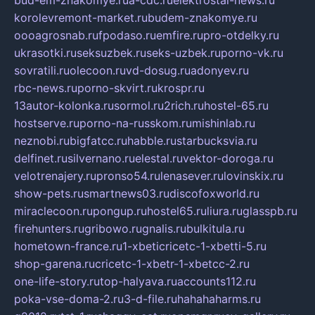
bud-em-znakomye.ru
a-cdc.ru
elektrostal-news.ru
korolevremont-market.ru
budem-znakomye.ru
oooagrosnab.ru
fpodaso.ru
emfire.ru
pro-otdelky.ru
ukrasotki.ru
seksuzbek.ru
seks-uzbek.ru
porno-vk.ru
sovratili.ru
olecoon.ru
vd-dosug.ru
adonyev.ru
rbc-news.ru
porno-skvirt.ru
krospr.ru
13autor-kolonka.ru
sormol.ru
2rich.ru
hostel-65.ru
hostserve.ru
porno-na-russkom.ru
mishinlab.ru
neznobi.ru
bigfatcc.ru
habble.ru
starbucksvia.ru
delfinet.ru
silvernano.ru
elestal.ru
vektor-doroga.ru
velotrenajery.ru
pronso54.ru
lenasever.ru
lovinskix.ru
show-pets.ru
smartnews03.ru
discofoxworld.ru
miraclecoon.ru
pongup.ru
hostel65.ru
liura.ru
glasspb.ru
firehunters.ru
gribowo.ru
gnalis.ru
bulkitula.ru
hometown-france.ru
1-xbeticricetc-1-xbetti-5.ru
shop-garena.ru
cricetc-1-xbetr-1-xbetcc-2.ru
one-life-story.ru
top-halyava.ru
accounts112.ru
poka-vse-doma-2.ru
3-d-file.ru
hahahaharms.ru