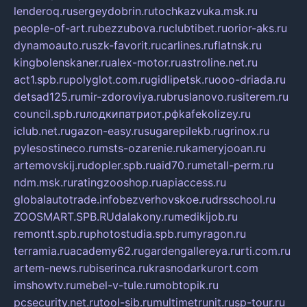
lenderoq.ru
sergeydobrin.ru
tochkazvuka.msk.ru
people-of-art.ru
bezzubova.ru
clubtibet.ru
orior-aks.ru
dynamoauto.ru
szk-favorit.ru
carlines.ru
flatnsk.ru
kingbolenskaner.ru
alex-motor.ru
astroline.net.ru
act1.spb.ru
polyglot.com.ru
gidlipetsk.ru
ooo-driada.ru
detsad125.ru
mir-zdoroviya.ru
bruslanovo.ru
siterem.ru
council.spb.ru
лодкипатриот.рф
kafekolizey.ru
iclub.net.ru
gazon-easy.ru
sugarepilekb.ru
grinox.ru
pylesostineco.ru
msts-ozarenie.ru
kameryjooan.ru
artemovskij.ru
dopler.spb.ru
aid70.ru
metall-perm.ru
ndm.msk.ru
ratingzooshop.ru
apiaccess.ru
globalautotrade.info
bezverhovskoe.ru
drsschool.ru
ZOOSMART.SPB.RU
dalakony.ru
medikijob.ru
remontt.spb.ru
photostudia.spb.ru
myragon.ru
terramia.ru
academy62.ru
gardengallereya.ru
rti.com.ru
artem-news.ru
biserinca.ru
krasnodarkurort.com
imshowtv.ru
mebel-v-tule.ru
mobtopik.ru
pcsecurity.net.ru
tool-sib.ru
multimetrunit.ru
sp-tour.ru