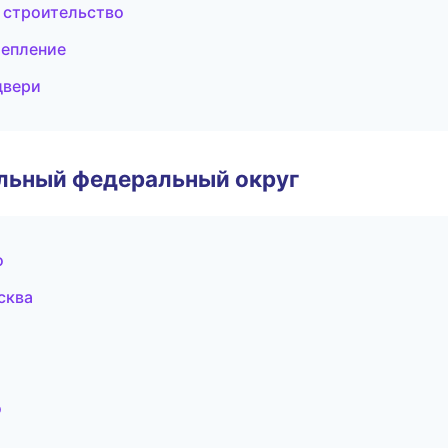
 строительство
тепление
двери
альный федеральный округ
о
сква
о