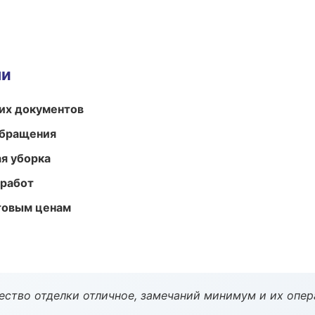
ми
их документов
обращения
ая уборка
 работ
птовым ценам
чество отделки отличное, замечаний минимум и их опер