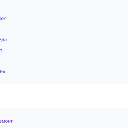
неж
Удэ
т
нь
емонт