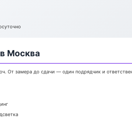
осуточно
в Москва
ч. От замера до сдачи — один подрядчик и ответстве
динг
одсветка