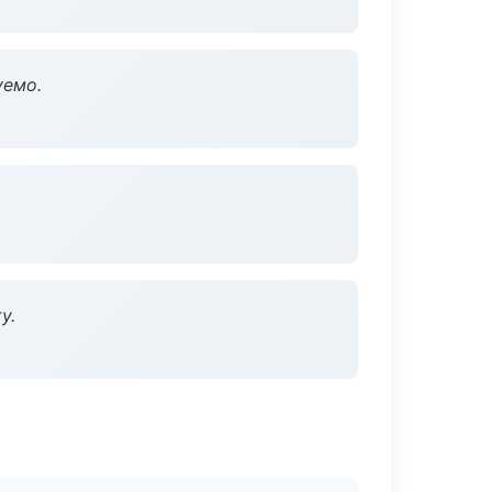
уемо.
у.