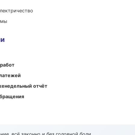
электричество
емы
ми
 работ
платежей
женедельный отчёт
обращения
ие, всё законно и без головной боли.