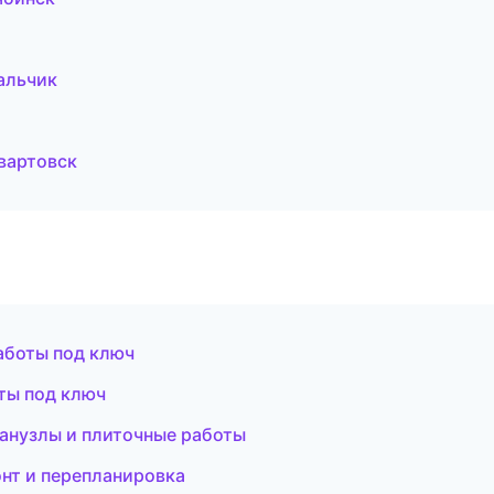
альчик
вартовск
аботы под ключ
ты под ключ
анузлы и плиточные работы
нт и перепланировка