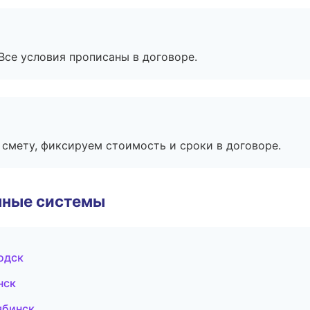
Все условия прописаны в договоре.
смету, фиксируем стоимость и сроки в договоре.
чные системы
одск
нск
ябинск