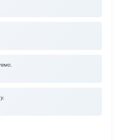
уемо.
у.