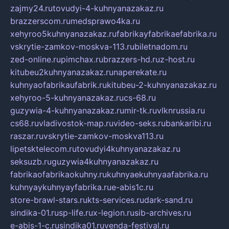
zajmy24.ru
tovudyi-4-kuhnyanazakaz.ru
brazzerscom.ru
medsprawo4ka.ru
xehyroo5kuhnyanazakaz.ru
fabrikayfabrikaefabrika.ru
vskrytie-zamkov-moskva-113.ru
biletnadom.ru
zed-online.ru
pimchax.ru
brazzers-hd.ru
z-host.ru
kitubeu2kuhnyanazakaz.ru
naperekate.ru
kuhnyaofabrikaufabrik.ru
kitubeu-2-kuhnyanazakaz.ru
xehyroo-5-kuhnyanazakaz.ru
cs-68.ru
guzywia-4-kuhnyanazakaz.ru
mir-tk.ru
vlknrussia.ru
cs68.ru
vladivostok-map.ru
video-seks.ru
bankaribi.ru
raszar.ru
vskrytie-zamkov-moskva113.ru
lipetsktelecom.ru
tovudyi4kuhnyanazakaz.ru
seksuzb.ru
guzywia4kuhnyanazakaz.ru
fabrikaofabrikaokuhny.ru
kuhnyaekuhnyaafabrika.ru
kuhnyaykuhnyayfabrika.ru
e-abis1c.ru
store-brawl-stars.ru
kts-services.ru
dark-sand.ru
sindika-01.ru
sp-life.ru
x-legion.ru
sib-archives.ru
e-abis-1-c.ru
sindika01.ru
venda-festival.ru