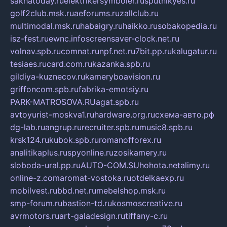
sakhatoday.ru
elektrikersymboler.ru
sputnikyes.ru
golf2club.msk.ru
aeforums.ru
zallclub.ru
multimodal.msk.ru
habaigry.ru
haikko.ru
sobakopedia.ru
isz-fest.ru
ewnc.info
screensaver-clock.net.ru
volnav.spb.ru
comnat.ru
npf.net.ru
7bit.pp.ru
kalugatur.ru
tesiaes.ru
card.com.ru
kazanka.spb.ru
gildiya-kuznecov.ru
kameryboavision.ru
griffoncom.spb.ru
fabrika-emotsiy.ru
PARK-MATROSOVA.RU
agat.spb.ru
avtoyurist-moskva1.ru
hardware.org.ru
схема-авто.рф
dg-lab.ru
angrup.ru
recruiter.spb.ru
music8.spb.ru
krsk124.ru
kubok.spb.ru
romanofforex.ru
analitikaplus.ru
spyonline.ru
zosikamery.ru
sloboda-ural.pp.ru
AUTO-COM.SU
hohota.net
alimy.ru
online-z.com
aromat-vostoka.ru
otdelkaexp.ru
mobilvest.ru
bbd.net.ru
mebelshop.msk.ru
smp-forum.ru
bastion-td.ru
kosmoscreative.ru
avrmotors.ru
art-galadesign.ru
tiffany-c.ru