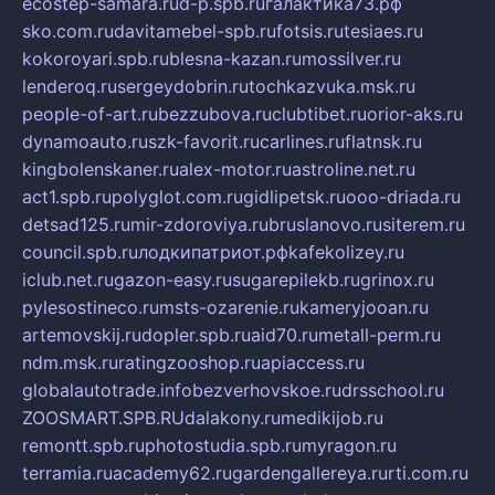
ecostep-samara.ru
d-p.spb.ru
галактика73.рф
sko.com.ru
davitamebel-spb.ru
fotsis.ru
tesiaes.ru
kokoroyari.spb.ru
blesna-kazan.ru
mossilver.ru
lenderoq.ru
sergeydobrin.ru
tochkazvuka.msk.ru
people-of-art.ru
bezzubova.ru
clubtibet.ru
orior-aks.ru
dynamoauto.ru
szk-favorit.ru
carlines.ru
flatnsk.ru
kingbolenskaner.ru
alex-motor.ru
astroline.net.ru
act1.spb.ru
polyglot.com.ru
gidlipetsk.ru
ooo-driada.ru
detsad125.ru
mir-zdoroviya.ru
bruslanovo.ru
siterem.ru
council.spb.ru
лодкипатриот.рф
kafekolizey.ru
iclub.net.ru
gazon-easy.ru
sugarepilekb.ru
grinox.ru
pylesostineco.ru
msts-ozarenie.ru
kameryjooan.ru
artemovskij.ru
dopler.spb.ru
aid70.ru
metall-perm.ru
ndm.msk.ru
ratingzooshop.ru
apiaccess.ru
globalautotrade.info
bezverhovskoe.ru
drsschool.ru
ZOOSMART.SPB.RU
dalakony.ru
medikijob.ru
remontt.spb.ru
photostudia.spb.ru
myragon.ru
terramia.ru
academy62.ru
gardengallereya.ru
rti.com.ru