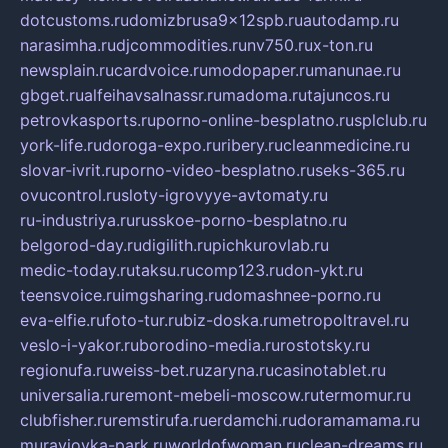
dotcustoms.ru
domizbrusa9x12spb.ru
autodamp.ru
narasimha.ru
djcommodities.ru
nv750.ru
x-ton.ru
newsplain.ru
cardvoice.ru
modopaper.ru
manunae.ru
gbget.ru
alfeihavsalnassr.ru
madoma.ru
tajuncos.ru
petrovkasports.ru
porno-online-besplatno.ru
splclub.ru
york-life.ru
doroga-expo.ru
ribery.ru
cleanmedicine.ru
slovar-ivrit.ru
porno-video-besplatno.ru
seks-365.ru
ovucontrol.ru
sloty-igrovyye-avtomaty.ru
ru-industriya.ru
russkoe-porno-besplatno.ru
belgorod-day.ru
digilith.ru
pichkurovlab.ru
medic-today.ru
taksu.ru
comp123.ru
don-ykt.ru
teensvoice.ru
imgsharing.ru
domashnee-porno.ru
eva-elfie.ru
foto-tur.ru
biz-doska.ru
metropoltravel.ru
veslo-i-yakor.ru
borodino-media.ru
rostotsky.ru
regionufa.ru
weiss-bet.ru
zaryna.ru
casinotablet.ru
universalia.ru
remont-mebeli-moscow.ru
termomur.ru
clubfisher.ru
remstirufa.ru
erdamchi.ru
doramamama.ru
muraviovka-park.ru
worldofwoman.ru
clean-dreams.ru