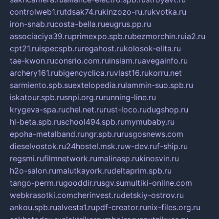
controlweb1.ru
tdsak74.ru
kinzozo-ru.ru
kvotka.ru
iron-snab.ru
costa-bella.ru
eugrus.pp.ru
associaciya39.ru
primexpo.spb.ru
bezmorchin.ru
ia2.ru
cpt21.ru
ispecspb.ru
regahost.ru
kolosok-elita.ru
tae-kwon.ru
consrio.com.ru
insiam.ru
avegainfo.ru
archery161.ru
bigencyclica.ru
vlast16.ru
korru.net
sarmiento.spb.su
extelopedia.ru
lammin-suo.spb.ru
iskatour.spb.ru
snpi.org.ru
running-line.ru
krygeva-spa.ru
chel.net.ru
rust-loco.ru
dugshop.ru
hl-beta.spb.ru
school494.spb.ru
mymubaby.ru
epoha-metalband.ru
ngr.spb.ru
rusgosnews.com
dieselvostok.ru
24hostel.msk.ru
w-dev.ru
f-ship.ru
regsmi.ru
filmnetwork.ru
malinasp.ru
kinosvin.ru
h2o-salon.ru
malutkayork.ru
deltaprim.spb.ru
tango-perm.ru
gooddir.ru
sgv.su
multiki-online.com
webkrasotki.com
cherinvest.ru
detskiy-ostrov.ru
ankou.spb.ru
alvesta1.ru
pdf-creator.ru
nix-files.org.ru