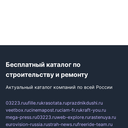
Бесплатный каталог по
строительству и ремонту
Актуальный каталог компаний по всей России
03223.ru
ufille.ru
krasotata.ru
prazdnikdushi.ru
veetbox.ru
cinemapost.ru
ciam-fr.ru
kraft-you.ru
mega-press.ru
03223.ru
web-explore.ru
rastenuya.ru
eurovision-russia.ru
strah-news.ru
freeride-team.ru