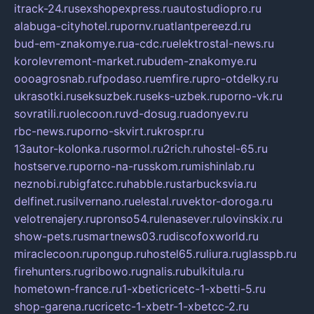
itrack-24.ru
sexshopexpress.ru
autostudiopro.ru
alabuga-cityhotel.ru
pornv.ru
atlantpereezd.ru
bud-em-znakomye.ru
a-cdc.ru
elektrostal-news.ru
korolevremont-market.ru
budem-znakomye.ru
oooagrosnab.ru
fpodaso.ru
emfire.ru
pro-otdelky.ru
ukrasotki.ru
seksuzbek.ru
seks-uzbek.ru
porno-vk.ru
sovratili.ru
olecoon.ru
vd-dosug.ru
adonyev.ru
rbc-news.ru
porno-skvirt.ru
krospr.ru
13autor-kolonka.ru
sormol.ru
2rich.ru
hostel-65.ru
hostserve.ru
porno-na-russkom.ru
mishinlab.ru
neznobi.ru
bigfatcc.ru
habble.ru
starbucksvia.ru
delfinet.ru
silvernano.ru
elestal.ru
vektor-doroga.ru
velotrenajery.ru
pronso54.ru
lenasever.ru
lovinskix.ru
show-pets.ru
smartnews03.ru
discofoxworld.ru
miraclecoon.ru
pongup.ru
hostel65.ru
liura.ru
glasspb.ru
firehunters.ru
gribowo.ru
gnalis.ru
bulkitula.ru
hometown-france.ru
1-xbeticricetc-1-xbetti-5.ru
shop-garena.ru
cricetc-1-xbetr-1-xbetcc-2.ru