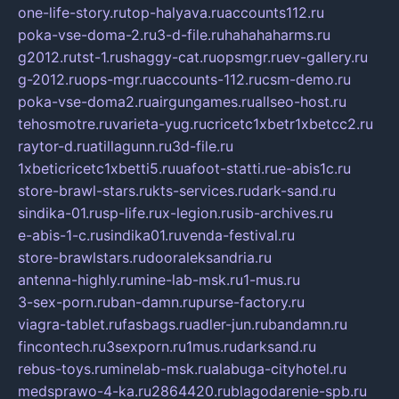
one-life-story.ru
top-halyava.ru
accounts112.ru
poka-vse-doma-2.ru
3-d-file.ru
hahahaharms.ru
g2012.ru
tst-1.ru
shaggy-cat.ru
opsmgr.ru
ev-gallery.ru
g-2012.ru
ops-mgr.ru
accounts-112.ru
csm-demo.ru
poka-vse-doma2.ru
airgungames.ru
allseo-host.ru
tehosmotre.ru
varieta-yug.ru
cricetc1xbetr1xbetcc2.ru
raytor-d.ru
atillagunn.ru
3d-file.ru
1xbeticricetc1xbetti5.ru
uafoot-statti.ru
e-abis1c.ru
store-brawl-stars.ru
kts-services.ru
dark-sand.ru
sindika-01.ru
sp-life.ru
x-legion.ru
sib-archives.ru
e-abis-1-c.ru
sindika01.ru
venda-festival.ru
store-brawlstars.ru
dooraleksandria.ru
antenna-highly.ru
mine-lab-msk.ru
1-mus.ru
3-sex-porn.ru
ban-damn.ru
purse-factory.ru
viagra-tablet.ru
fasbags.ru
adler-jun.ru
bandamn.ru
fincontech.ru
3sexporn.ru
1mus.ru
darksand.ru
rebus-toys.ru
minelab-msk.ru
alabuga-cityhotel.ru
medsprawo-4-ka.ru
2864420.ru
blagodarenie-spb.ru