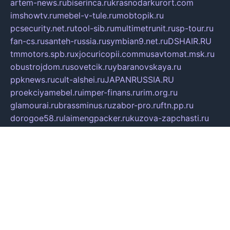
artem-news.ru
biserinca.ru
krasnodarkurort.com
imshowtv.ru
mebel-v-tule.ru
mobtopik.ru
pcsecurity.net.ru
tool-sib.ru
multimetrunit.ru
sp-tour.ru
fan-cs.ru
santeh-russia.ru
symbian9.net.ru
DSHAIR.RU
tmmotors.spb.ru
xjocuricopii.com
musavtomat.msk.ru
obustrojdom.ru
sovetcik.ru
ybaranovskaya.ru
ppknews.ru
cult-alshei.ru
JAPANRUSSIA.RU
proekciyamebel.ru
imper-finans.ru
rim.org.ru
glamourai.ru
brassminus.ru
zabor-pro.ru
ftn.pp.ru
dorogoe58.ru
laimengpacker.ru
kuzova-zapchasti.ru
sageerp.ru
taxodrom.ru
dsrazvitie.ru
hardcity.net.ru
ratinghomegames.ru
topservice25.ru
gubernyan.ru
gtglasslined.ru
ii4.ru
tssport.spb.ru
andorra24.com
blackwallstreet.ru
oboimos.ru
optim-doors.com.ru
ikuch.ru
nycr.org.ru
npa21.ru
vremya-ch.spb.ru
desert000.ru
ivtorgi.ru
ifiori.ru
catalog-statei.ru
dcv.org.ru
spetsmaster174.ru
ipkameryhiseeu.ru
dum26.ru
ruspol.spb.ru
fr-opendp.ru
kam-solnyshko.ru