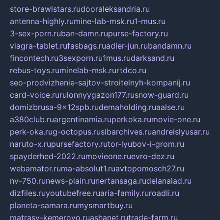
store-brawlstars.ru
dooraleksandria.ru
antenna-highly.ru
mine-lab-msk.ru
1-mus.ru
3-sex-porn.ru
ban-damn.ru
purse-factory.ru
viagra-tablet.ru
fasbags.ru
adler-jun.ru
bandamn.ru
fincontech.ru
3sexporn.ru
1mus.ru
darksand.ru
rebus-toys.ru
minelab-msk.ru
rtdco.ru
seo-prodvizhenie-sajtov-stroitelnyh-kompanij.ru
card-voice.ru
rulonnyygazon177.ru
snow-guard.ru
domizbrusa-9x12spb.ru
demaholding.ru
aalse.ru
a380club.ru
argentinamia.ru
perkoka.ru
movie-one.ru
perk-oka.ru
g-octopus.ru
sibarchives.ru
andreislyusar.ru
naruto-x.ru
pursefactory.ru
tor-lyubov-i-grom.ru
spayderhed-2022.ru
movieone.ru
evro-dez.ru
webamator.ru
ma-absolut1.ru
avtopomosch27.ru
nv-750.ru
news-plain.ru
nertansaga.ru
delanalad.ru
dizfiles.ru
youtubefree.ru
aria-family.ru
roadli.ru
planeta-samara.ru
mysmartbuy.ru
matrasy-kemerovo.ru
ashanet.ru
trade-farm.ru