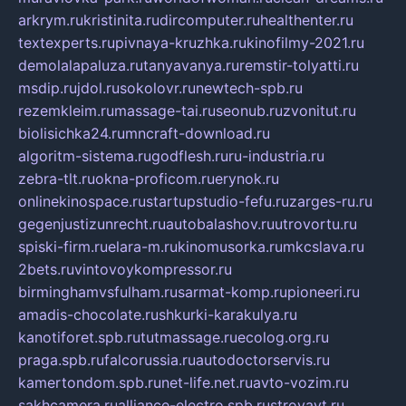
arkrym.ru
kristinita.ru
dircomputer.ru
healthenter.ru
textexperts.ru
pivnaya-kruzhka.ru
kinofilmy-2021.ru
demolalapaluza.ru
tanyavanya.ru
remstir-tolyatti.ru
msdip.ru
jdol.ru
sokolovr.ru
newtech-spb.ru
rezemkleim.ru
massage-tai.ru
seonub.ru
zvonitut.ru
biolisichka24.ru
mncraft-download.ru
algoritm-sistema.ru
godflesh.ru
ru-industria.ru
zebra-tlt.ru
okna-proficom.ru
erynok.ru
onlinekinospace.ru
startupstudio-fefu.ru
zarges-ru.ru
gegenjustizunrecht.ru
autobalashov.ru
utrovortu.ru
spiski-firm.ru
elara-m.ru
kinomusorka.ru
mkcslava.ru
2bets.ru
vintovoykompressor.ru
birminghamvsfulham.ru
sarmat-komp.ru
pioneeri.ru
amadis-chocolate.ru
shkurki-karakulya.ru
kanotiforet.spb.ru
tutmassage.ru
ecolog.org.ru
praga.spb.ru
falcorussia.ru
autodoctorservis.ru
kamertondom.spb.ru
net-life.net.ru
avto-vozim.ru
sakhcamera.ru
alliance-electro.spb.ru
stroyavt.ru