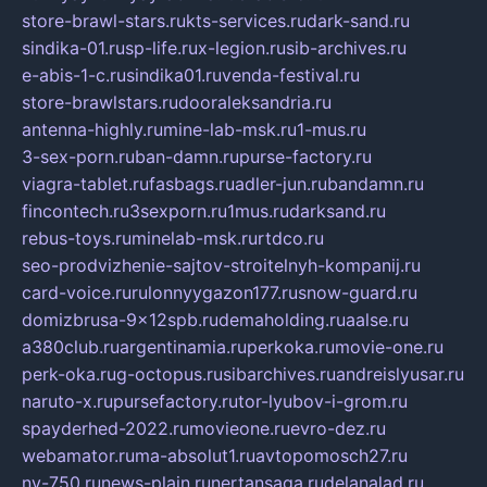
store-brawl-stars.ru
kts-services.ru
dark-sand.ru
sindika-01.ru
sp-life.ru
x-legion.ru
sib-archives.ru
e-abis-1-c.ru
sindika01.ru
venda-festival.ru
store-brawlstars.ru
dooraleksandria.ru
antenna-highly.ru
mine-lab-msk.ru
1-mus.ru
3-sex-porn.ru
ban-damn.ru
purse-factory.ru
viagra-tablet.ru
fasbags.ru
adler-jun.ru
bandamn.ru
fincontech.ru
3sexporn.ru
1mus.ru
darksand.ru
rebus-toys.ru
minelab-msk.ru
rtdco.ru
seo-prodvizhenie-sajtov-stroitelnyh-kompanij.ru
card-voice.ru
rulonnyygazon177.ru
snow-guard.ru
domizbrusa-9x12spb.ru
demaholding.ru
aalse.ru
a380club.ru
argentinamia.ru
perkoka.ru
movie-one.ru
perk-oka.ru
g-octopus.ru
sibarchives.ru
andreislyusar.ru
naruto-x.ru
pursefactory.ru
tor-lyubov-i-grom.ru
spayderhed-2022.ru
movieone.ru
evro-dez.ru
webamator.ru
ma-absolut1.ru
avtopomosch27.ru
nv-750.ru
news-plain.ru
nertansaga.ru
delanalad.ru