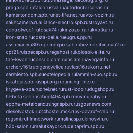
kanotiforet.spb.ru
tutmassage.ru
ecolog.org.ru
praga.spb.ru
falcorussia.ru
autodoctorservis.ru
kamertondom.spb.ru
net-life.net.ru
avto-vozim.ru
sakhcamera.ru
alliance-electro.spb.ru
stroyavt.ru
controlweb1.ru
tdsak74.ru
kinzozo-ru.ru
kvotka.ru
iron-snab.ru
costa-bella.ru
eugrus.pp.ru
associaciya39.ru
primexpo.spb.ru
bezmorchin.ru
ia2.ru
cpt21.ru
ispecspb.ru
regahost.ru
kolosok-elita.ru
tae-kwon.ru
consrio.com.ru
insiam.ru
avegainfo.ru
archery161.ru
bigencyclica.ru
vlast16.ru
korru.net
sarmiento.spb.su
extelopedia.ru
lammin-suo.spb.ru
iskatour.spb.ru
snpi.org.ru
running-line.ru
krygeva-spa.ru
chel.net.ru
rust-loco.ru
dugshop.ru
hl-beta.spb.ru
school494.spb.ru
mymubaby.ru
epoha-metalband.ru
ngr.spb.ru
rusgosnews.com
dieselvostok.ru
24hostel.msk.ru
w-dev.ru
f-ship.ru
regsmi.ru
filmnetwork.ru
malinasp.ru
kinosvin.ru
h2o-salon.ru
malutkayork.ru
deltaprim.spb.ru