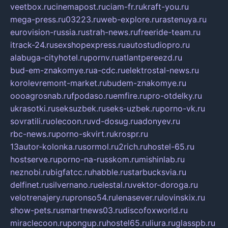
veetbox.ru
cinemapost.ru
ciam-fr.ru
kraft-you.ru
mega-press.ru
03223.ru
web-explore.ru
rastenuya.ru
eurovision-russia.ru
strah-news.ru
freeride-team.ru
itrack-24.ru
sexshopexpress.ru
autostudiopro.ru
alabuga-cityhotel.ru
pornv.ru
atlantpereezd.ru
bud-em-znakomye.ru
a-cdc.ru
elektrostal-news.ru
korolevremont-market.ru
budem-znakomye.ru
oooagrosnab.ru
fpodaso.ru
emfire.ru
pro-otdelky.ru
ukrasotki.ru
seksuzbek.ru
seks-uzbek.ru
porno-vk.ru
sovratili.ru
olecoon.ru
vd-dosug.ru
adonyev.ru
rbc-news.ru
porno-skvirt.ru
krospr.ru
13autor-kolonka.ru
sormol.ru
2rich.ru
hostel-65.ru
hostserve.ru
porno-na-russkom.ru
mishinlab.ru
neznobi.ru
bigfatcc.ru
habble.ru
starbucksvia.ru
delfinet.ru
silvernano.ru
elestal.ru
vektor-doroga.ru
velotrenajery.ru
pronso54.ru
lenasever.ru
lovinskix.ru
show-pets.ru
smartnews03.ru
discofoxworld.ru
miraclecoon.ru
pongup.ru
hostel65.ru
liura.ru
glasspb.ru