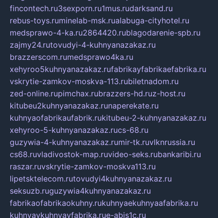
fincontech.ru
3sexporn.ru
1mus.ru
darksand.ru
rebus-toys.ru
minelab-msk.ru
alabuga-cityhotel.ru
medsprawo-4-ka.ru
2864420.ru
blagodarenie-spb.ru
zajmy24.ru
tovudyi-4-kuhnyanazakaz.ru
brazzerscom.ru
medsprawo4ka.ru
xehyroo5kuhnyanazakaz.ru
fabrikayfabrikaefabrika.ru
vskrytie-zamkov-moskva-113.ru
biletnadom.ru
zed-online.ru
pimchax.ru
brazzers-hd.ru
z-host.ru
kitubeu2kuhnyanazakaz.ru
naperekate.ru
kuhnyaofabrikaufabrik.ru
kitubeu-2-kuhnyanazakaz.ru
xehyroo-5-kuhnyanazakaz.ru
cs-68.ru
guzywia-4-kuhnyanazakaz.ru
mir-tk.ru
vlknrussia.ru
cs68.ru
vladivostok-map.ru
video-seks.ru
bankaribi.ru
raszar.ru
vskrytie-zamkov-moskva113.ru
lipetsktelecom.ru
tovudyi4kuhnyanazakaz.ru
seksuzb.ru
guzywia4kuhnyanazakaz.ru
fabrikaofabrikaokuhny.ru
kuhnyaekuhnyaafabrika.ru
kuhnyaykuhnyayfabrika.ru
e-abis1c.ru