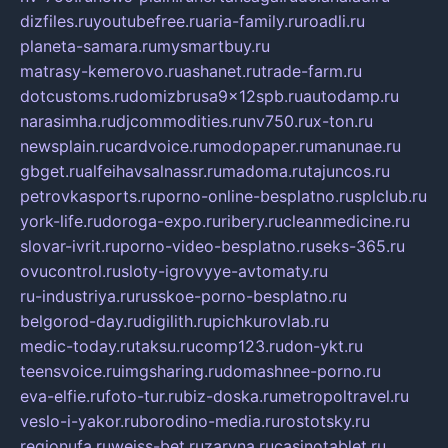
dizfiles.ru
youtubefree.ru
aria-family.ru
roadli.ru
planeta-samara.ru
mysmartbuy.ru
matrasy-kemerovo.ru
ashanet.ru
trade-farm.ru
dotcustoms.ru
domizbrusa9x12spb.ru
autodamp.ru
narasimha.ru
djcommodities.ru
nv750.ru
x-ton.ru
newsplain.ru
cardvoice.ru
modopaper.ru
manunae.ru
gbget.ru
alfeihavsalnassr.ru
madoma.ru
tajuncos.ru
petrovkasports.ru
porno-online-besplatno.ru
splclub.ru
york-life.ru
doroga-expo.ru
ribery.ru
cleanmedicine.ru
slovar-ivrit.ru
porno-video-besplatno.ru
seks-365.ru
ovucontrol.ru
sloty-igrovyye-avtomaty.ru
ru-industriya.ru
russkoe-porno-besplatno.ru
belgorod-day.ru
digilith.ru
pichkurovlab.ru
medic-today.ru
taksu.ru
comp123.ru
don-ykt.ru
teensvoice.ru
imgsharing.ru
domashnee-porno.ru
eva-elfie.ru
foto-tur.ru
biz-doska.ru
metropoltravel.ru
veslo-i-yakor.ru
borodino-media.ru
rostotsky.ru
regionufa.ru
weiss-bet.ru
zaryna.ru
casinotablet.ru