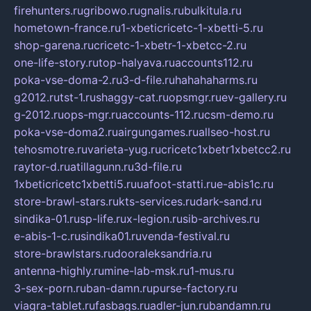
firehunters.ru
gribowo.ru
gnalis.ru
bulkitula.ru
hometown-france.ru
1-xbeticricetc-1-xbetti-5.ru
shop-garena.ru
cricetc-1-xbetr-1-xbetcc-2.ru
one-life-story.ru
top-halyava.ru
accounts112.ru
poka-vse-doma-2.ru
3-d-file.ru
hahahaharms.ru
g2012.ru
tst-1.ru
shaggy-cat.ru
opsmgr.ru
ev-gallery.ru
g-2012.ru
ops-mgr.ru
accounts-112.ru
csm-demo.ru
poka-vse-doma2.ru
airgungames.ru
allseo-host.ru
tehosmotre.ru
varieta-yug.ru
cricetc1xbetr1xbetcc2.ru
raytor-d.ru
atillagunn.ru
3d-file.ru
1xbeticricetc1xbetti5.ru
uafoot-statti.ru
e-abis1c.ru
store-brawl-stars.ru
kts-services.ru
dark-sand.ru
sindika-01.ru
sp-life.ru
x-legion.ru
sib-archives.ru
e-abis-1-c.ru
sindika01.ru
venda-festival.ru
store-brawlstars.ru
dooraleksandria.ru
antenna-highly.ru
mine-lab-msk.ru
1-mus.ru
3-sex-porn.ru
ban-damn.ru
purse-factory.ru
viagra-tablet.ru
fasbags.ru
adler-jun.ru
bandamn.ru