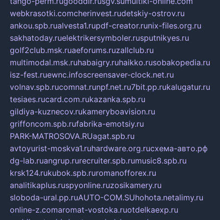
tango-perm.ru
gooddir.ru
sgv.su
multiki-online.com
webkrasotki.com
cherinvest.ru
detskiy-ostrov.ru
ankou.spb.ru
alvesta1.ru
pdf-creator.ru
nix-files.org.ru
sakhatoday.ru
elektrikersymboler.ru
sputnikyes.ru
golf2club.msk.ru
aeforums.ru
zallclub.ru
multimodal.msk.ru
habaigry.ru
haikko.ru
sobakopedia.ru
isz-fest.ru
ewnc.info
screensaver-clock.net.ru
volnav.spb.ru
comnat.ru
npf.net.ru
7bit.pp.ru
kalugatur.ru
tesiaes.ru
card.com.ru
kazanka.spb.ru
gildiya-kuznecov.ru
kameryboavision.ru
griffoncom.spb.ru
fabrika-emotsiy.ru
PARK-MATROSOVA.RU
agat.spb.ru
avtoyurist-moskva1.ru
hardware.org.ru
схема-авто.рф
dg-lab.ru
angrup.ru
recruiter.spb.ru
music8.spb.ru
krsk124.ru
kubok.spb.ru
romanofforex.ru
analitikaplus.ru
spyonline.ru
zosikamery.ru
sloboda-ural.pp.ru
AUTO-COM.SU
hohota.net
alimy.ru
online-z.com
aromat-vostoka.ru
otdelkaexp.ru