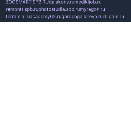
ZOOSMART.SPB.RU
dalakony.ru
medikijob.ru
remontt.spb.ru
photostudia.spb.ru
myragon.ru
terramia.ru
academy62.ru
gardengallereya.ru
rti.com.ru
artem-news.ru
biserinca.ru
krasnodarkurort.com
imshowtv.ru
mebel-v-tule.ru
mobtopik.ru
pcsecurity.net.ru
tool-sib.ru
multimetrunit.ru
sp-tour.ru
fan-cs.ru
santeh-russia.ru
symbian9.net.ru
DSHAIR.RU
tmmotors.spb.ru
xjocuricopii.com
musavtomat.msk.ru
obustrojdom.ru
sovetcik.ru
ybaranovskaya.ru
ppknews.ru
cult-alshei.ru
JAPANRUSSIA.RU
proekciyamebel.ru
imper-finans.ru
rim.org.ru
glamourai.ru
brassminus.ru
zabor-pro.ru
ftn.pp.ru
dorogoe58.ru
laimengpacker.ru
kuzova-zapchasti.ru
sageerp.ru
taxodrom.ru
dsrazvitie.ru
hardcity.net.ru
ratinghomegames.ru
topservice25.ru
gubernyan.ru
gtglasslined.ru
ii4.ru
tssport.spb.ru
andorra24.com
blackwallstreet.ru
oboimos.ru
optim-doors.com.ru
ikuch.ru
nycr.org.ru
npa21.ru
vremya-ch.spb.ru