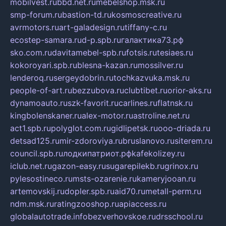
mobilvest.ru
bbd.net.ru
mebelshop.msk.ru
smp-forum.ru
bastion-td.ru
kosmoscreative.ru
avrmotors.ru
art-galadesign.ru
tiffany-c.ru
ecostep-samara.ru
d-p.spb.ru
галактика73.рф
sko.com.ru
davitamebel-spb.ru
fotsis.ru
tesiaes.ru
kokoroyari.spb.ru
blesna-kazan.ru
mossilver.ru
lenderoq.ru
sergeydobrin.ru
tochkazvuka.msk.ru
people-of-art.ru
bezzubova.ru
clubtibet.ru
orior-aks.ru
dynamoauto.ru
szk-favorit.ru
carlines.ru
flatnsk.ru
kingbolenskaner.ru
alex-motor.ru
astroline.net.ru
act1.spb.ru
polyglot.com.ru
gidlipetsk.ru
ooo-driada.ru
detsad125.ru
mir-zdoroviya.ru
bruslanovo.ru
siterem.ru
council.spb.ru
лодкипатриот.рф
kafekolizey.ru
iclub.net.ru
gazon-easy.ru
sugarepilekb.ru
grinox.ru
pylesostineco.ru
msts-ozarenie.ru
kameryjooan.ru
artemovskij.ru
dopler.spb.ru
aid70.ru
metall-perm.ru
ndm.msk.ru
ratingzooshop.ru
apiaccess.ru
globalautotrade.info
bezverhovskoe.ru
drsschool.ru