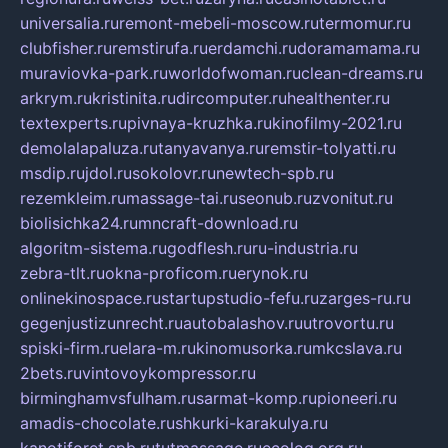
universalia.ru
remont-mebeli-moscow.ru
termomur.ru
clubfisher.ru
remstirufa.ru
erdamchi.ru
doramamama.ru
muraviovka-park.ru
worldofwoman.ru
clean-dreams.ru
arkrym.ru
kristinita.ru
dircomputer.ru
healthenter.ru
textexperts.ru
pivnaya-kruzhka.ru
kinofilmy-2021.ru
demolalapaluza.ru
tanyavanya.ru
remstir-tolyatti.ru
msdip.ru
jdol.ru
sokolovr.ru
newtech-spb.ru
rezemkleim.ru
massage-tai.ru
seonub.ru
zvonitut.ru
biolisichka24.ru
mncraft-download.ru
algoritm-sistema.ru
godflesh.ru
ru-industria.ru
zebra-tlt.ru
okna-proficom.ru
erynok.ru
onlinekinospace.ru
startupstudio-fefu.ru
zarges-ru.ru
gegenjustizunrecht.ru
autobalashov.ru
utrovortu.ru
spiski-firm.ru
elara-m.ru
kinomusorka.ru
mkcslava.ru
2bets.ru
vintovoykompressor.ru
birminghamvsfulham.ru
sarmat-komp.ru
pioneeri.ru
amadis-chocolate.ru
shkurki-karakulya.ru