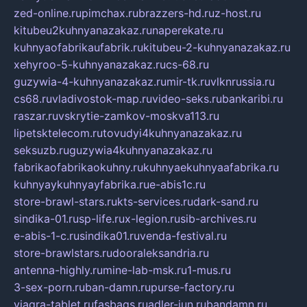
zed-online.ru
pimchax.ru
brazzers-hd.ru
z-host.ru
kitubeu2kuhnyanazakaz.ru
naperekate.ru
kuhnyaofabrikaufabrik.ru
kitubeu-2-kuhnyanazakaz.ru
xehyroo-5-kuhnyanazakaz.ru
cs-68.ru
guzywia-4-kuhnyanazakaz.ru
mir-tk.ru
vlknrussia.ru
cs68.ru
vladivostok-map.ru
video-seks.ru
bankaribi.ru
raszar.ru
vskrytie-zamkov-moskva113.ru
lipetsktelecom.ru
tovudyi4kuhnyanazakaz.ru
seksuzb.ru
guzywia4kuhnyanazakaz.ru
fabrikaofabrikaokuhny.ru
kuhnyaekuhnyaafabrika.ru
kuhnyaykuhnyayfabrika.ru
e-abis1c.ru
store-brawl-stars.ru
kts-services.ru
dark-sand.ru
sindika-01.ru
sp-life.ru
x-legion.ru
sib-archives.ru
e-abis-1-c.ru
sindika01.ru
venda-festival.ru
store-brawlstars.ru
dooraleksandria.ru
antenna-highly.ru
mine-lab-msk.ru
1-mus.ru
3-sex-porn.ru
ban-damn.ru
purse-factory.ru
viagra-tablet.ru
fasbags.ru
adler-jun.ru
bandamn.ru