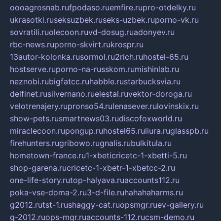
oooagrosnab.ru
fpodaso.ru
emfire.ru
pro-otdelky.ru
ukrasotki.ru
seksuzbek.ru
seks-uzbek.ru
porno-vk.ru
sovratili.ru
olecoon.ru
vd-dosug.ru
adonyev.ru
rbc-news.ru
porno-skvirt.ru
krospr.ru
13autor-kolonka.ru
sormol.ru
2rich.ru
hostel-65.ru
hostserve.ru
porno-na-russkom.ru
mishinlab.ru
neznobi.ru
bigfatcc.ru
habble.ru
starbucksvia.ru
delfinet.ru
silvernano.ru
elestal.ru
vektor-doroga.ru
velotrenajery.ru
pronso54.ru
lenasever.ru
lovinskix.ru
show-pets.ru
smartnews03.ru
discofoxworld.ru
miraclecoon.ru
pongup.ru
hostel65.ru
liura.ru
glasspb.ru
firehunters.ru
gribowo.ru
gnalis.ru
bulkitula.ru
hometown-france.ru
1-xbeticricetc-1-xbetti-5.ru
shop-garena.ru
cricetc-1-xbetr-1-xbetcc-2.ru
one-life-story.ru
top-halyava.ru
accounts112.ru
poka-vse-doma-2.ru
3-d-file.ru
hahahaharms.ru
g2012.ru
tst-1.ru
shaggy-cat.ru
opsmgr.ru
ev-gallery.ru
g-2012.ru
ops-mgr.ru
accounts-112.ru
csm-demo.ru