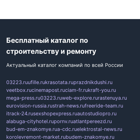
Бесплатный каталог по
строительству и ремонту
Актуальный каталог компаний по всей России
03223.ru
ufille.ru
krasotata.ru
prazdnikdushi.ru
veetbox.ru
cinemapost.ru
ciam-fr.ru
kraft-you.ru
mega-press.ru
03223.ru
web-explore.ru
rastenuya.ru
eurovision-russia.ru
strah-news.ru
freeride-team.ru
itrack-24.ru
sexshopexpress.ru
autostudiopro.ru
alabuga-cityhotel.ru
pornv.ru
atlantpereezd.ru
bud-em-znakomye.ru
a-cdc.ru
elektrostal-news.ru
korolevremont-market.ru
budem-znakomye.ru