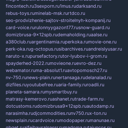
fincontech.ru
3sexporn.ru
1mus.ru
darksand.ru
rebus-toys.ru
minelab-msk.ru
rtdco.ru
seo-prodvizhenie-sajtov-stroitelnyh-kompanij.ru
card-voice.ru
rulonnyygazon177.ru
snow-guard.ru
domizbrusa-9x12spb.ru
demaholding.ru
aalse.ru
a380club.ru
argentinamia.ru
perkoka.ru
movie-one.ru
perk-oka.ru
g-octopus.ru
sibarchives.ru
andreislyusar.ru
naruto-x.ru
pursefactory.ru
tor-lyubov-i-grom.ru
spayderhed-2022.ru
movieone.ru
evro-dez.ru
webamator.ru
ma-absolut1.ru
avtopomosch27.ru
nv-750.ru
news-plain.ru
nertansaga.ru
delanalad.ru
dizfiles.ru
youtubefree.ru
aria-family.ru
roadli.ru
planeta-samara.ru
mysmartbuy.ru
matrasy-kemerovo.ru
ashanet.ru
trade-farm.ru
dotcustoms.ru
domizbrusa9x12spb.ru
autodamp.ru
narasimha.ru
djcommodities.ru
nv750.ru
x-ton.ru
newsplain.ru
cardvoice.ru
modopaper.ru
manunae.ru
gbget.ru
alfeihavsalnassr.ru
madoma.ru
tajuncos.ru