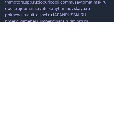
tmmotors.spb.ru
xjocuricopii.com
musavtomat.msk.ru
obustrojdom.ru
sovetcik.ru
ybaranovskaya.ru
ppknews.ru
cult-alshei.ru
JAPANRUSSIA.RU
proekciyamebel.ru
imper-finans.ru
rim.org.ru
glamourai.ru
brassminus.ru
zabor-pro.ru
ftn.pp.ru
dorogoe58.ru
laimengpacker.ru
kuzova-zapchasti.ru
sageerp.ru
taxodrom.ru
dsrazvitie.ru
hardcity.net.ru
ratinghomegames.ru
topservice25.ru
gubernyan.ru
gtglasslined.ru
ii4.ru
tssport.spb.ru
andorra24.com
blackwallstreet.ru
oboimos.ru
optim-doors.com.ru
ikuch.ru
nycr.org.ru
npa21.ru
vremya-ch.spb.ru
desert000.ru
ivtorgi.ru
ifiori.ru
catalog-statei.ru
dcv.org.ru
spetsmaster174.ru
ipkameryhiseeu.ru
dum26.ru
ruspol.spb.ru
fr-opendp.ru
kam-solnyshko.ru
cheyenne-arapaho.ru
sevzapmetal.spb.ru
ted-lapidus.spb.ru
parasite-eliminator.ru
sigma-complete.ru
modernworld.ru
dama-moda.ru
eholot-group.ru
sk-nvkz.ru
DRONGOLD.RU