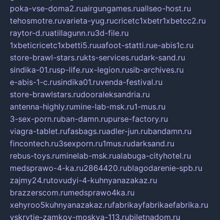
poka-vse-doma2.ru
airgungames.ru
allseo-host.ru
tehosmotre.ru
varieta-yug.ru
cricetc1xbetr1xbetcc2.ru
raytor-d.ru
atillagunn.ru
3d-file.ru
1xbeticricetc1xbetti5.ru
uafoot-statti.ru
e-abis1c.ru
store-brawl-stars.ru
kts-services.ru
dark-sand.ru
sindika-01.ru
sp-life.ru
x-legion.ru
sib-archives.ru
e-abis-1-c.ru
sindika01.ru
venda-festival.ru
store-brawlstars.ru
dooraleksandria.ru
antenna-highly.ru
mine-lab-msk.ru
1-mus.ru
3-sex-porn.ru
ban-damn.ru
purse-factory.ru
viagra-tablet.ru
fasbags.ru
adler-jun.ru
bandamn.ru
fincontech.ru
3sexporn.ru
1mus.ru
darksand.ru
rebus-toys.ru
minelab-msk.ru
alabuga-cityhotel.ru
medsprawo-4-ka.ru
2864420.ru
blagodarenie-spb.ru
zajmy24.ru
tovudyi-4-kuhnyanazakaz.ru
brazzerscom.ru
medsprawo4ka.ru
xehyroo5kuhnyanazakaz.ru
fabrikayfabrikaefabrika.ru
vskrytie-zamkov-moskva-113.ru
biletnadom.ru