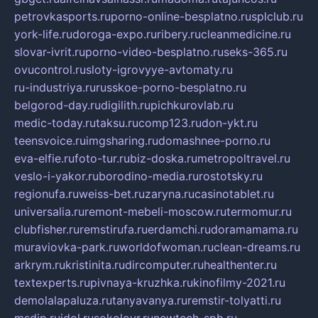
petrovkasports.ru
porno-online-besplatno.ru
splclub.ru
york-life.ru
doroga-expo.ru
ribery.ru
cleanmedicine.ru
slovar-ivrit.ru
porno-video-besplatno.ru
seks-365.ru
ovucontrol.ru
sloty-igrovyye-avtomaty.ru
ru-industriya.ru
russkoe-porno-besplatno.ru
belgorod-day.ru
digilith.ru
pichkurovlab.ru
medic-today.ru
taksu.ru
comp123.ru
don-ykt.ru
teensvoice.ru
imgsharing.ru
domashnee-porno.ru
eva-elfie.ru
foto-tur.ru
biz-doska.ru
metropoltravel.ru
veslo-i-yakor.ru
borodino-media.ru
rostotsky.ru
regionufa.ru
weiss-bet.ru
zaryna.ru
casinotablet.ru
universalia.ru
remont-mebeli-moscow.ru
termomur.ru
clubfisher.ru
remstirufa.ru
erdamchi.ru
doramamama.ru
muraviovka-park.ru
worldofwoman.ru
clean-dreams.ru
arkrym.ru
kristinita.ru
dircomputer.ru
healthenter.ru
textexperts.ru
pivnaya-kruzhka.ru
kinofilmy-2021.ru
demolalapaluza.ru
tanyavanya.ru
remstir-tolyatti.ru