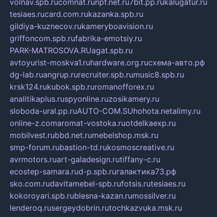
volnav.spb.ru
comnat.ru
npf.net.ru
7bit.pp.ru
kalugatur.ru
tesiaes.ru
card.com.ru
kazanka.spb.ru
gildiya-kuznecov.ru
kameryboavision.ru
griffoncom.spb.ru
fabrika-emotsiy.ru
PARK-MATROSOVA.RU
agat.spb.ru
avtoyurist-moskva1.ru
hardware.org.ru
схема-авто.рф
dg-lab.ru
angrup.ru
recruiter.spb.ru
music8.spb.ru
krsk124.ru
kubok.spb.ru
romanofforex.ru
analitikaplus.ru
spyonline.ru
zosikamery.ru
sloboda-ural.pp.ru
AUTO-COM.SU
hohota.net
alimy.ru
online-z.com
aromat-vostoka.ru
otdelkaexp.ru
mobilvest.ru
bbd.net.ru
mebelshop.msk.ru
smp-forum.ru
bastion-td.ru
kosmoscreative.ru
avrmotors.ru
art-galadesign.ru
tiffany-c.ru
ecostep-samara.ru
d-p.spb.ru
галактика73.рф
sko.com.ru
davitamebel-spb.ru
fotsis.ru
tesiaes.ru
kokoroyari.spb.ru
blesna-kazan.ru
mossilver.ru
lenderoq.ru
sergeydobrin.ru
tochkazvuka.msk.ru