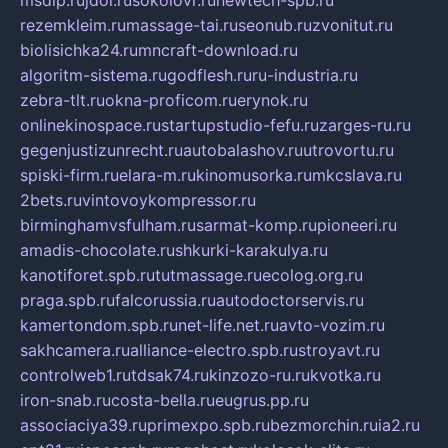
msdip.ru
jdol.ru
sokolovr.ru
newtech-spb.ru
rezemkleim.ru
massage-tai.ru
seonub.ru
zvonitut.ru
biolisichka24.ru
mncraft-download.ru
algoritm-sistema.ru
godflesh.ru
ru-industria.ru
zebra-tlt.ru
okna-proficom.ru
erynok.ru
onlinekinospace.ru
startupstudio-fefu.ru
zarges-ru.ru
gegenjustizunrecht.ru
autobalashov.ru
utrovortu.ru
spiski-firm.ru
elara-m.ru
kinomusorka.ru
mkcslava.ru
2bets.ru
vintovoykompressor.ru
birminghamvsfulham.ru
sarmat-komp.ru
pioneeri.ru
amadis-chocolate.ru
shkurki-karakulya.ru
kanotiforet.spb.ru
tutmassage.ru
ecolog.org.ru
praga.spb.ru
falcorussia.ru
autodoctorservis.ru
kamertondom.spb.ru
net-life.net.ru
avto-vozim.ru
sakhcamera.ru
alliance-electro.spb.ru
stroyavt.ru
controlweb1.ru
tdsak74.ru
kinzozo-ru.ru
kvotka.ru
iron-snab.ru
costa-bella.ru
eugrus.pp.ru
associaciya39.ru
primexpo.spb.ru
bezmorchin.ru
ia2.ru