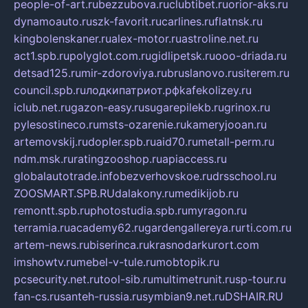
people-of-art.ru
bezzubova.ru
clubtibet.ru
orior-aks.ru
dynamoauto.ru
szk-favorit.ru
carlines.ru
flatnsk.ru
kingbolenskaner.ru
alex-motor.ru
astroline.net.ru
act1.spb.ru
polyglot.com.ru
gidlipetsk.ru
ooo-driada.ru
detsad125.ru
mir-zdoroviya.ru
bruslanovo.ru
siterem.ru
council.spb.ru
лодкипатриот.рф
kafekolizey.ru
iclub.net.ru
gazon-easy.ru
sugarepilekb.ru
grinox.ru
pylesostineco.ru
msts-ozarenie.ru
kameryjooan.ru
artemovskij.ru
dopler.spb.ru
aid70.ru
metall-perm.ru
ndm.msk.ru
ratingzooshop.ru
apiaccess.ru
globalautotrade.info
bezverhovskoe.ru
drsschool.ru
ZOOSMART.SPB.RU
dalakony.ru
medikijob.ru
remontt.spb.ru
photostudia.spb.ru
myragon.ru
terramia.ru
academy62.ru
gardengallereya.ru
rti.com.ru
artem-news.ru
biserinca.ru
krasnodarkurort.com
imshowtv.ru
mebel-v-tule.ru
mobtopik.ru
pcsecurity.net.ru
tool-sib.ru
multimetrunit.ru
sp-tour.ru
fan-cs.ru
santeh-russia.ru
symbian9.net.ru
DSHAIR.RU