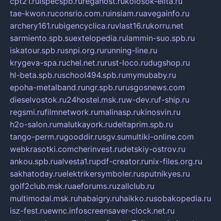
cpt21.ru
ispecspb.ru
regahost.ru
kolosok-elita.ru
tae-kwon.ru
consrio.com.ru
insiam.ru
avegainfo.ru
archery161.ru
bigencyclica.ru
vlast16.ru
korru.net
sarmiento.spb.su
extelopedia.ru
lammin-suo.spb.ru
iskatour.spb.ru
snpi.org.ru
running-line.ru
krygeva-spa.ru
chel.net.ru
rust-loco.ru
dugshop.ru
hl-beta.spb.ru
school494.spb.ru
mymubaby.ru
epoha-metalband.ru
ngr.spb.ru
rusgosnews.com
dieselvostok.ru
24hostel.msk.ru
w-dev.ru
f-ship.ru
regsmi.ru
filmnetwork.ru
malinasp.ru
kinosvin.ru
h2o-salon.ru
malutkayork.ru
deltaprim.spb.ru
tango-perm.ru
gooddir.ru
sgv.su
multiki-online.com
webkrasotki.com
cherinvest.ru
detskiy-ostrov.ru
ankou.spb.ru
alvesta1.ru
pdf-creator.ru
nix-files.org.ru
sakhatoday.ru
elektrikersymboler.ru
sputnikyes.ru
golf2club.msk.ru
aeforums.ru
zallclub.ru
multimodal.msk.ru
habaigry.ru
haikko.ru
sobakopedia.ru
isz-fest.ru
ewnc.info
screensaver-clock.net.ru