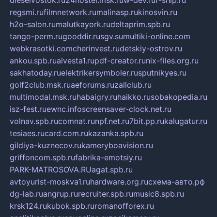
dieselvostok.ru
24hostel.msk.ru
w-dev.ru
f-ship.ru
regsmi.ru
filmnetwork.ru
malinasp.ru
kinosvin.ru
h2o-salon.ru
malutkayork.ru
deltaprim.spb.ru
tango-perm.ru
gooddir.ru
sgv.su
multiki-online.com
webkrasotki.com
cherinvest.ru
detskiy-ostrov.ru
ankou.spb.ru
alvesta1.ru
pdf-creator.ru
nix-files.org.ru
sakhatoday.ru
elektrikersymboler.ru
sputnikyes.ru
golf2club.msk.ru
aeforums.ru
zallclub.ru
multimodal.msk.ru
habaigry.ru
haikko.ru
sobakopedia.ru
isz-fest.ru
ewnc.info
screensaver-clock.net.ru
volnav.spb.ru
comnat.ru
npf.net.ru
7bit.pp.ru
kalugatur.ru
tesiaes.ru
card.com.ru
kazanka.spb.ru
gildiya-kuznecov.ru
kameryboavision.ru
griffoncom.spb.ru
fabrika-emotsiy.ru
PARK-MATROSOVA.RU
agat.spb.ru
avtoyurist-moskva1.ru
hardware.org.ru
схема-авто.рф
dg-lab.ru
angrup.ru
recruiter.spb.ru
music8.spb.ru
krsk124.ru
kubok.spb.ru
romanofforex.ru