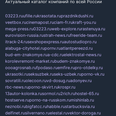
Актуальный каталог компаний по всей России
03223.ru
ufille.ru
krasotata.ru
prazdnikdushi.ru
veetbox.ru
cinemapost.ru
ciam-fr.ru
kraft-you.ru
mega-press.ru
03223.ru
web-explore.ru
rastenuya.ru
eurovision-russia.ru
strah-news.ru
freeride-team.ru
itrack-24.ru
sexshopexpress.ru
autostudiopro.ru
alabuga-cityhotel.ru
pornv.ru
atlantpereezd.ru
bud-em-znakomye.ru
a-cdc.ru
elektrostal-news.ru
korolevremont-market.ru
budem-znakomye.ru
oooagrosnab.ru
fpodaso.ru
emfire.ru
pro-otdelky.ru
ukrasotki.ru
seksuzbek.ru
seks-uzbek.ru
porno-vk.ru
sovratili.ru
olecoon.ru
vd-dosug.ru
adonyev.ru
rbc-news.ru
porno-skvirt.ru
krospr.ru
13autor-kolonka.ru
sormol.ru
2rich.ru
hostel-65.ru
hostserve.ru
porno-na-russkom.ru
mishinlab.ru
neznobi.ru
bigfatcc.ru
habble.ru
starbucksvia.ru
delfinet.ru
silvernano.ru
elestal.ru
vektor-doroga.ru