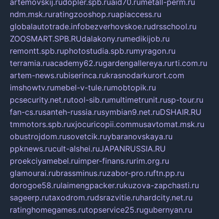
artemovskij.ru
dopler.spb.ru
aid70.ru
metall-perm.ru
ndm.msk.ru
ratingzooshop.ru
apiaccess.ru
globalautotrade.info
bezverhovskoe.ru
drsschool.ru
ZOOSMART.SPB.RU
dalakony.ru
medikijob.ru
remontt.spb.ru
photostudia.spb.ru
myragon.ru
terramia.ru
academy62.ru
gardengallereya.ru
rti.com.ru
artem-news.ru
biserinca.ru
krasnodarkurort.com
imshowtv.ru
mebel-v-tule.ru
mobtopik.ru
pcsecurity.net.ru
tool-sib.ru
multimetrunit.ru
sp-tour.ru
fan-cs.ru
santeh-russia.ru
symbian9.net.ru
DSHAIR.RU
tmmotors.spb.ru
xjocuricopii.com
musavtomat.msk.ru
obustrojdom.ru
sovetcik.ru
ybaranovskaya.ru
ppknews.ru
cult-alshei.ru
JAPANRUSSIA.RU
proekciyamebel.ru
imper-finans.ru
rim.org.ru
glamourai.ru
brassminus.ru
zabor-pro.ru
ftn.pp.ru
dorogoe58.ru
laimengpacker.ru
kuzova-zapchasti.ru
sageerp.ru
taxodrom.ru
dsrazvitie.ru
hardcity.net.ru
ratinghomegames.ru
topservice25.ru
gubernyan.ru