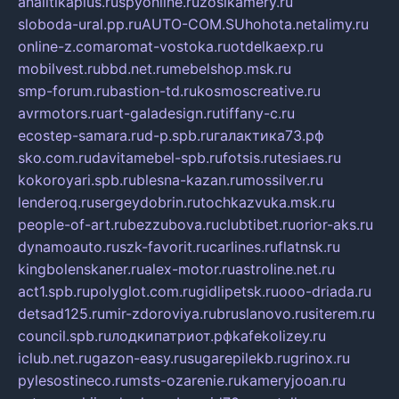
analitikaplus.ru
spyonline.ru
zosikamery.ru
sloboda-ural.pp.ru
AUTO-COM.SU
hohota.net
alimy.ru
online-z.com
aromat-vostoka.ru
otdelkaexp.ru
mobilvest.ru
bbd.net.ru
mebelshop.msk.ru
smp-forum.ru
bastion-td.ru
kosmoscreative.ru
avrmotors.ru
art-galadesign.ru
tiffany-c.ru
ecostep-samara.ru
d-p.spb.ru
галактика73.рф
sko.com.ru
davitamebel-spb.ru
fotsis.ru
tesiaes.ru
kokoroyari.spb.ru
blesna-kazan.ru
mossilver.ru
lenderoq.ru
sergeydobrin.ru
tochkazvuka.msk.ru
people-of-art.ru
bezzubova.ru
clubtibet.ru
orior-aks.ru
dynamoauto.ru
szk-favorit.ru
carlines.ru
flatnsk.ru
kingbolenskaner.ru
alex-motor.ru
astroline.net.ru
act1.spb.ru
polyglot.com.ru
gidlipetsk.ru
ooo-driada.ru
detsad125.ru
mir-zdoroviya.ru
bruslanovo.ru
siterem.ru
council.spb.ru
лодкипатриот.рф
kafekolizey.ru
iclub.net.ru
gazon-easy.ru
sugarepilekb.ru
grinox.ru
pylesostineco.ru
msts-ozarenie.ru
kameryjooan.ru