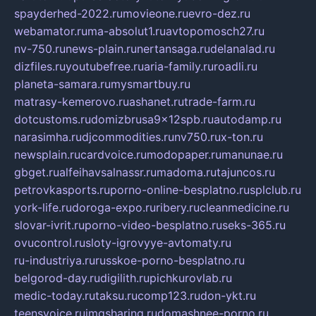
spayderhed-2022.ru
movieone.ru
evro-dez.ru
webamator.ru
ma-absolut1.ru
avtopomosch27.ru
nv-750.ru
news-plain.ru
nertansaga.ru
delanalad.ru
dizfiles.ru
youtubefree.ru
aria-family.ru
roadli.ru
planeta-samara.ru
mysmartbuy.ru
matrasy-kemerovo.ru
ashanet.ru
trade-farm.ru
dotcustoms.ru
domizbrusa9x12spb.ru
autodamp.ru
narasimha.ru
djcommodities.ru
nv750.ru
x-ton.ru
newsplain.ru
cardvoice.ru
modopaper.ru
manunae.ru
gbget.ru
alfeihavsalnassr.ru
madoma.ru
tajuncos.ru
petrovkasports.ru
porno-online-besplatno.ru
splclub.ru
york-life.ru
doroga-expo.ru
ribery.ru
cleanmedicine.ru
slovar-ivrit.ru
porno-video-besplatno.ru
seks-365.ru
ovucontrol.ru
sloty-igrovyye-avtomaty.ru
ru-industriya.ru
russkoe-porno-besplatno.ru
belgorod-day.ru
digilith.ru
pichkurovlab.ru
medic-today.ru
taksu.ru
comp123.ru
don-ykt.ru
teensvoice.ru
imgsharing.ru
domashnee-porno.ru