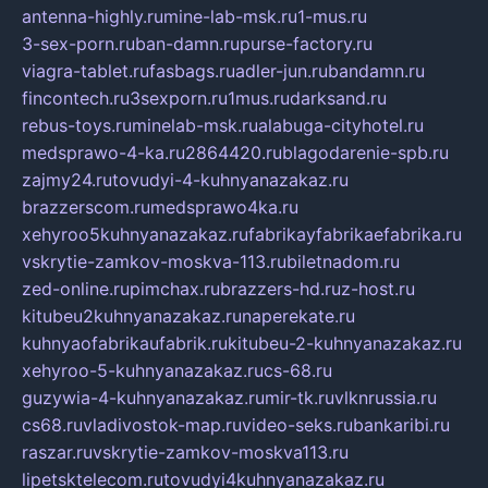
antenna-highly.ru
mine-lab-msk.ru
1-mus.ru
3-sex-porn.ru
ban-damn.ru
purse-factory.ru
viagra-tablet.ru
fasbags.ru
adler-jun.ru
bandamn.ru
fincontech.ru
3sexporn.ru
1mus.ru
darksand.ru
rebus-toys.ru
minelab-msk.ru
alabuga-cityhotel.ru
medsprawo-4-ka.ru
2864420.ru
blagodarenie-spb.ru
zajmy24.ru
tovudyi-4-kuhnyanazakaz.ru
brazzerscom.ru
medsprawo4ka.ru
xehyroo5kuhnyanazakaz.ru
fabrikayfabrikaefabrika.ru
vskrytie-zamkov-moskva-113.ru
biletnadom.ru
zed-online.ru
pimchax.ru
brazzers-hd.ru
z-host.ru
kitubeu2kuhnyanazakaz.ru
naperekate.ru
kuhnyaofabrikaufabrik.ru
kitubeu-2-kuhnyanazakaz.ru
xehyroo-5-kuhnyanazakaz.ru
cs-68.ru
guzywia-4-kuhnyanazakaz.ru
mir-tk.ru
vlknrussia.ru
cs68.ru
vladivostok-map.ru
video-seks.ru
bankaribi.ru
raszar.ru
vskrytie-zamkov-moskva113.ru
lipetsktelecom.ru
tovudyi4kuhnyanazakaz.ru