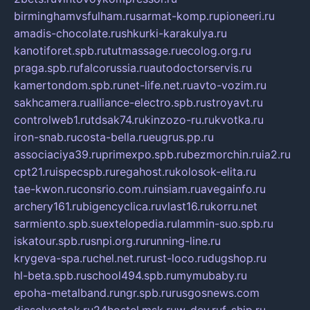
birminghamvsfulham.ru
sarmat-komp.ru
pioneeri.ru
amadis-chocolate.ru
shkurki-karakulya.ru
kanotiforet.spb.ru
tutmassage.ru
ecolog.org.ru
praga.spb.ru
falcorussia.ru
autodoctorservis.ru
kamertondom.spb.ru
net-life.net.ru
avto-vozim.ru
sakhcamera.ru
alliance-electro.spb.ru
stroyavt.ru
controlweb1.ru
tdsak74.ru
kinzozo-ru.ru
kvotka.ru
iron-snab.ru
costa-bella.ru
eugrus.pp.ru
associaciya39.ru
primexpo.spb.ru
bezmorchin.ru
ia2.ru
cpt21.ru
ispecspb.ru
regahost.ru
kolosok-elita.ru
tae-kwon.ru
consrio.com.ru
insiam.ru
avegainfo.ru
archery161.ru
bigencyclica.ru
vlast16.ru
korru.net
sarmiento.spb.su
extelopedia.ru
lammin-suo.spb.ru
iskatour.spb.ru
snpi.org.ru
running-line.ru
krygeva-spa.ru
chel.net.ru
rust-loco.ru
dugshop.ru
hl-beta.spb.ru
school494.spb.ru
mymubaby.ru
epoha-metalband.ru
ngr.spb.ru
rusgosnews.com