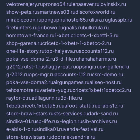
velotrenajery.ru
pronso54.ru
lenasever.ru
lovinskix.ru
show-pets.ru
smartnews03.ru
discofoxworld.ru
miraclecoon.ru
pongup.ru
hostel65.ru
liura.ru
glasspb.ru
firehunters.ru
gribowo.ru
gnalis.ru
bulkitula.ru
hometown-france.ru
1-xbeticricetc-1-xbetti-5.ru
shop-garena.ru
cricetc-1-xbetr-1-xbetcc-2.ru
one-life-story.ru
top-halyava.ru
accounts112.ru
poka-vse-doma-2.ru
3-d-file.ru
hahahaharms.ru
g2012.ru
tst-1.ru
shaggy-cat.ru
opsmgr.ru
ev-gallery.ru
g-2012.ru
ops-mgr.ru
accounts-112.ru
csm-demo.ru
poka-vse-doma2.ru
airgungames.ru
allseo-host.ru
tehosmotre.ru
varieta-yug.ru
cricetc1xbetr1xbetcc2.ru
raytor-d.ru
atillagunn.ru
3d-file.ru
1xbeticricetc1xbetti5.ru
uafoot-statti.ru
e-abis1c.ru
store-brawl-stars.ru
kts-services.ru
dark-sand.ru
sindika-01.ru
sp-life.ru
x-legion.ru
sib-archives.ru
e-abis-1-c.ru
sindika01.ru
venda-festival.ru
store-brawlstars.ru
dooraleksandria.ru