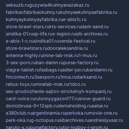
seksuzb.ru
guzywia4kuhnyanazakaz.ru
fabrikaofabrikaokuhny.ru
kuhnyaekuhnyaafabrika.ru
kuhnyaykuhnyayfabrika.ru
e-abis1c.ru
store-brawl-stars.ru
kts-services.ru
dark-sand.ru
sindika-01.ru
sp-life.ru
x-legion.ru
sib-archives.ru
e-abis-1-c.ru
sindika01.ru
venda-festival.ru
store-brawlstars.ru
dooraleksandria.ru
antenna-highly.ru
mine-lab-msk.ru
1-mus.ru
3-sex-porn.ru
ban-damn.ru
purse-factory.ru
viagra-tablet.ru
fasbags.ru
adler-jun.ru
bandamn.ru
fincontech.ru
3sexporn.ru
1mus.ru
darksand.ru
rebus-toys.ru
minelab-msk.ru
rtdco.ru
seo-prodvizhenie-sajtov-stroitelnyh-kompanij.ru
card-voice.ru
rulonnyygazon177.ru
snow-guard.ru
domizbrusa-9x12spb.ru
demaholding.ru
aalse.ru
a380club.ru
argentinamia.ru
perkoka.ru
movie-one.ru
perk-oka.ru
g-octopus.ru
sibarchives.ru
andreislyusar.ru
naruto-x.ru
pursefactory.ru
tor-lyubov-i-grom.ru