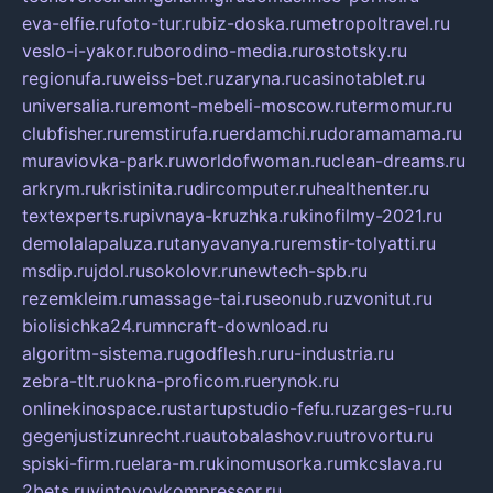
eva-elfie.ru
foto-tur.ru
biz-doska.ru
metropoltravel.ru
veslo-i-yakor.ru
borodino-media.ru
rostotsky.ru
regionufa.ru
weiss-bet.ru
zaryna.ru
casinotablet.ru
universalia.ru
remont-mebeli-moscow.ru
termomur.ru
clubfisher.ru
remstirufa.ru
erdamchi.ru
doramamama.ru
muraviovka-park.ru
worldofwoman.ru
clean-dreams.ru
arkrym.ru
kristinita.ru
dircomputer.ru
healthenter.ru
textexperts.ru
pivnaya-kruzhka.ru
kinofilmy-2021.ru
demolalapaluza.ru
tanyavanya.ru
remstir-tolyatti.ru
msdip.ru
jdol.ru
sokolovr.ru
newtech-spb.ru
rezemkleim.ru
massage-tai.ru
seonub.ru
zvonitut.ru
biolisichka24.ru
mncraft-download.ru
algoritm-sistema.ru
godflesh.ru
ru-industria.ru
zebra-tlt.ru
okna-proficom.ru
erynok.ru
onlinekinospace.ru
startupstudio-fefu.ru
zarges-ru.ru
gegenjustizunrecht.ru
autobalashov.ru
utrovortu.ru
spiski-firm.ru
elara-m.ru
kinomusorka.ru
mkcslava.ru
2bets.ru
vintovoykompressor.ru