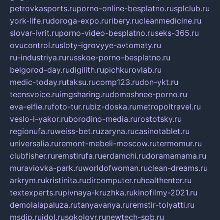
petrovkasports.ru
porno-online-besplatno.ru
splclub.ru
york-life.ru
doroga-expo.ru
ribery.ru
cleanmedicine.ru
slovar-ivrit.ru
porno-video-besplatno.ru
seks-365.ru
ovucontrol.ru
sloty-igrovyye-avtomaty.ru
ru-industriya.ru
russkoe-porno-besplatno.ru
belgorod-day.ru
digilith.ru
pichkurovlab.ru
medic-today.ru
taksu.ru
comp123.ru
don-ykt.ru
teensvoice.ru
imgsharing.ru
domashnee-porno.ru
eva-elfie.ru
foto-tur.ru
biz-doska.ru
metropoltravel.ru
veslo-i-yakor.ru
borodino-media.ru
rostotsky.ru
regionufa.ru
weiss-bet.ru
zaryna.ru
casinotablet.ru
universalia.ru
remont-mebeli-moscow.ru
termomur.ru
clubfisher.ru
remstirufa.ru
erdamchi.ru
doramamama.ru
muraviovka-park.ru
worldofwoman.ru
clean-dreams.ru
arkrym.ru
kristinita.ru
dircomputer.ru
healthenter.ru
textexperts.ru
pivnaya-kruzhka.ru
kinofilmy-2021.ru
demolalapaluza.ru
tanyavanya.ru
remstir-tolyatti.ru
msdip.ru
jdol.ru
sokolovr.ru
newtech-spb.ru