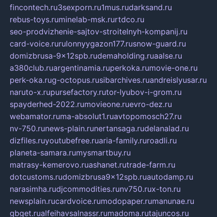
fincontech.ru
3sexporn.ru
1mus.ru
darksand.ru
rebus-toys.ru
minelab-msk.ru
rtdco.ru
seo-prodvizhenie-sajtov-stroitelnyh-kompanij.ru
card-voice.ru
rulonnyygazon177.ru
snow-guard.ru
domizbrusa-9x12spb.ru
demaholding.ru
aalse.ru
a380club.ru
argentinamia.ru
perkoka.ru
movie-one.ru
perk-oka.ru
g-octopus.ru
sibarchives.ru
andreislyusar.ru
naruto-x.ru
pursefactory.ru
tor-lyubov-i-grom.ru
spayderhed-2022.ru
movieone.ru
evro-dez.ru
webamator.ru
ma-absolut1.ru
avtopomosch27.ru
nv-750.ru
news-plain.ru
nertansaga.ru
delanalad.ru
dizfiles.ru
youtubefree.ru
aria-family.ru
roadli.ru
planeta-samara.ru
mysmartbuy.ru
matrasy-kemerovo.ru
ashanet.ru
trade-farm.ru
dotcustoms.ru
domizbrusa9x12spb.ru
autodamp.ru
narasimha.ru
djcommodities.ru
nv750.ru
x-ton.ru
newsplain.ru
cardvoice.ru
modopaper.ru
manunae.ru
gbget.ru
alfeihavsalnassr.ru
madoma.ru
tajuncos.ru