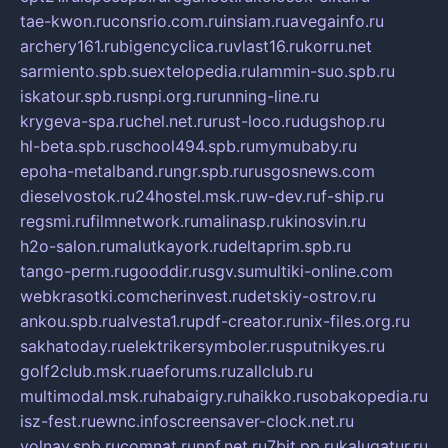
tae-kwon.ru
consrio.com.ru
insiam.ru
avegainfo.ru
archery161.ru
bigencyclica.ru
vlast16.ru
korru.net
sarmiento.spb.su
extelopedia.ru
lammin-suo.spb.ru
iskatour.spb.ru
snpi.org.ru
running-line.ru
krygeva-spa.ru
chel.net.ru
rust-loco.ru
dugshop.ru
hl-beta.spb.ru
school494.spb.ru
mymubaby.ru
epoha-metalband.ru
ngr.spb.ru
rusgosnews.com
dieselvostok.ru
24hostel.msk.ru
w-dev.ru
f-ship.ru
regsmi.ru
filmnetwork.ru
malinasp.ru
kinosvin.ru
h2o-salon.ru
malutkayork.ru
deltaprim.spb.ru
tango-perm.ru
gooddir.ru
sgv.su
multiki-online.com
webkrasotki.com
cherinvest.ru
detskiy-ostrov.ru
ankou.spb.ru
alvesta1.ru
pdf-creator.ru
nix-files.org.ru
sakhatoday.ru
elektrikersymboler.ru
sputnikyes.ru
golf2club.msk.ru
aeforums.ru
zallclub.ru
multimodal.msk.ru
habaigry.ru
haikko.ru
sobakopedia.ru
isz-fest.ru
ewnc.info
screensaver-clock.net.ru
volnav.spb.ru
comnat.ru
npf.net.ru
7bit.pp.ru
kalugatur.ru