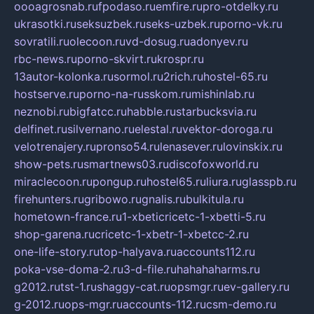
oooagrosnab.ru
fpodaso.ru
emfire.ru
pro-otdelky.ru
ukrasotki.ru
seksuzbek.ru
seks-uzbek.ru
porno-vk.ru
sovratili.ru
olecoon.ru
vd-dosug.ru
adonyev.ru
rbc-news.ru
porno-skvirt.ru
krospr.ru
13autor-kolonka.ru
sormol.ru
2rich.ru
hostel-65.ru
hostserve.ru
porno-na-russkom.ru
mishinlab.ru
neznobi.ru
bigfatcc.ru
habble.ru
starbucksvia.ru
delfinet.ru
silvernano.ru
elestal.ru
vektor-doroga.ru
velotrenajery.ru
pronso54.ru
lenasever.ru
lovinskix.ru
show-pets.ru
smartnews03.ru
discofoxworld.ru
miraclecoon.ru
pongup.ru
hostel65.ru
liura.ru
glasspb.ru
firehunters.ru
gribowo.ru
gnalis.ru
bulkitula.ru
hometown-france.ru
1-xbeticricetc-1-xbetti-5.ru
shop-garena.ru
cricetc-1-xbetr-1-xbetcc-2.ru
one-life-story.ru
top-halyava.ru
accounts112.ru
poka-vse-doma-2.ru
3-d-file.ru
hahahaharms.ru
g2012.ru
tst-1.ru
shaggy-cat.ru
opsmgr.ru
ev-gallery.ru
g-2012.ru
ops-mgr.ru
accounts-112.ru
csm-demo.ru