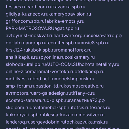
tesiaes.ru
card.com.ru
kazanka.spb.ru
gildiya-kuznecov.ru
kameryboavision.ru
griffoncom.spb.ru
fabrika-emotsiy.ru
PARK-MATROSOVA.RU
agat.spb.ru
avtoyurist-moskva1.ru
hardware.org.ru
схема-авто.рф
dg-lab.ru
angrup.ru
recruiter.spb.ru
music8.spb.ru
krsk124.ru
kubok.spb.ru
romanofforex.ru
analitikaplus.ru
spyonline.ru
zosikamery.ru
sloboda-ural.pp.ru
AUTO-COM.SU
hohota.net
alimy.ru
online-z.com
aromat-vostoka.ru
otdelkaexp.ru
mobilvest.ru
bbd.net.ru
mebelshop.msk.ru
smp-forum.ru
bastion-td.ru
kosmoscreative.ru
avrmotors.ru
art-galadesign.ru
tiffany-c.ru
ecostep-samara.ru
d-p.spb.ru
галактика73.рф
sko.com.ru
davitamebel-spb.ru
fotsis.ru
tesiaes.ru
kokoroyari.spb.ru
blesna-kazan.ru
mossilver.ru
lenderoq.ru
sergeydobrin.ru
tochkazvuka.msk.ru
people-of-art.ru
bezzubova.ru
clubtibet.ru
orior-aks.ru