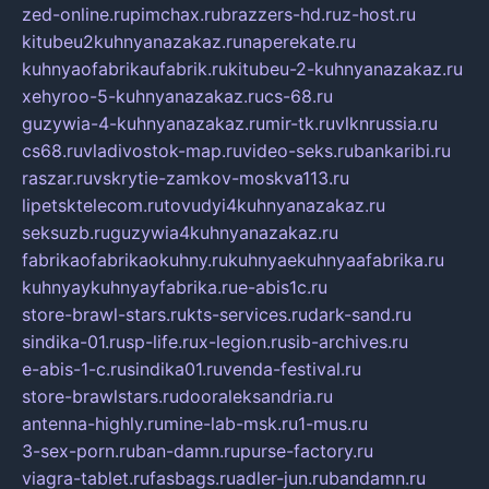
zed-online.ru
pimchax.ru
brazzers-hd.ru
z-host.ru
kitubeu2kuhnyanazakaz.ru
naperekate.ru
kuhnyaofabrikaufabrik.ru
kitubeu-2-kuhnyanazakaz.ru
xehyroo-5-kuhnyanazakaz.ru
cs-68.ru
guzywia-4-kuhnyanazakaz.ru
mir-tk.ru
vlknrussia.ru
cs68.ru
vladivostok-map.ru
video-seks.ru
bankaribi.ru
raszar.ru
vskrytie-zamkov-moskva113.ru
lipetsktelecom.ru
tovudyi4kuhnyanazakaz.ru
seksuzb.ru
guzywia4kuhnyanazakaz.ru
fabrikaofabrikaokuhny.ru
kuhnyaekuhnyaafabrika.ru
kuhnyaykuhnyayfabrika.ru
e-abis1c.ru
store-brawl-stars.ru
kts-services.ru
dark-sand.ru
sindika-01.ru
sp-life.ru
x-legion.ru
sib-archives.ru
e-abis-1-c.ru
sindika01.ru
venda-festival.ru
store-brawlstars.ru
dooraleksandria.ru
antenna-highly.ru
mine-lab-msk.ru
1-mus.ru
3-sex-porn.ru
ban-damn.ru
purse-factory.ru
viagra-tablet.ru
fasbags.ru
adler-jun.ru
bandamn.ru