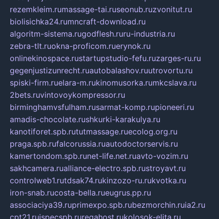
rezemkleim.ru
massage-tai.ru
seonub.ru
zvonitut.ru
biolisichka24.ru
mncraft-download.ru
algoritm-sistema.ru
godflesh.ru
ru-industria.ru
zebra-tlt.ru
okna-proficom.ru
erynok.ru
onlinekinospace.ru
startupstudio-fefu.ru
zarges-ru.ru
gegenjustizunrecht.ru
autobalashov.ru
utrovortu.ru
spiski-firm.ru
elara-m.ru
kinomusorka.ru
mkcslava.ru
2bets.ru
vintovoykompressor.ru
birminghamvsfulham.ru
sarmat-komp.ru
pioneeri.ru
amadis-chocolate.ru
shkurki-karakulya.ru
kanotiforet.spb.ru
tutmassage.ru
ecolog.org.ru
praga.spb.ru
falcorussia.ru
autodoctorservis.ru
kamertondom.spb.ru
net-life.net.ru
avto-vozim.ru
sakhcamera.ru
alliance-electro.spb.ru
stroyavt.ru
controlweb1.ru
tdsak74.ru
kinzozo-ru.ru
kvotka.ru
iron-snab.ru
costa-bella.ru
eugrus.pp.ru
associaciya39.ru
primexpo.spb.ru
bezmorchin.ru
ia2.ru
cpt21.ru
ispecspb.ru
regahost.ru
kolosok-elita.ru