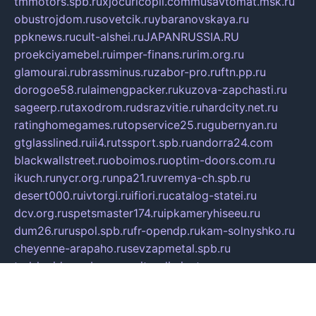
tmmotors.spb.ru
xjocuricopii.com
musavtomat.msk.ru
obustrojdom.ru
sovetcik.ru
ybaranovskaya.ru
ppknews.ru
cult-alshei.ru
JAPANRUSSIA.RU
proekciyamebel.ru
imper-finans.ru
rim.org.ru
glamourai.ru
brassminus.ru
zabor-pro.ru
ftn.pp.ru
dorogoe58.ru
laimengpacker.ru
kuzova-zapchasti.ru
sageerp.ru
taxodrom.ru
dsrazvitie.ru
hardcity.net.ru
ratinghomegames.ru
topservice25.ru
gubernyan.ru
gtglasslined.ru
ii4.ru
tssport.spb.ru
andorra24.com
blackwallstreet.ru
oboimos.ru
optim-doors.com.ru
ikuch.ru
nycr.org.ru
npa21.ru
vremya-ch.spb.ru
desert000.ru
ivtorgi.ru
ifiori.ru
catalog-statei.ru
dcv.org.ru
spetsmaster174.ru
ipkameryhiseeu.ru
dum26.ru
ruspol.spb.ru
fr-opendp.ru
kam-solnyshko.ru
cheyenne-arapaho.ru
sevzapmetal.spb.ru
ted-lapidus.spb.ru
parasite-eliminator.ru
sigma-complete.ru
modernworld.ru
dama-moda.ru
eholot-group.ru
sk-nvkz.ru
DRONGOLD.RU