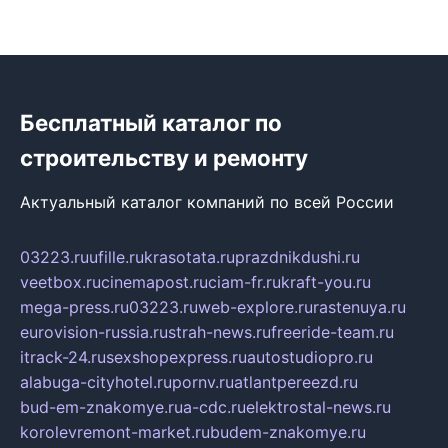
Бесплатный каталог по
строительству и ремонту
Актуальный каталог компаний по всей России
03223.ru
ufille.ru
krasotata.ru
prazdnikdushi.ru
veetbox.ru
cinemapost.ru
ciam-fr.ru
kraft-you.ru
mega-press.ru
03223.ru
web-explore.ru
rastenuya.ru
eurovision-russia.ru
strah-news.ru
freeride-team.ru
itrack-24.ru
sexshopexpress.ru
autostudiopro.ru
alabuga-cityhotel.ru
pornv.ru
atlantpereezd.ru
bud-em-znakomye.ru
a-cdc.ru
elektrostal-news.ru
korolevremont-market.ru
budem-znakomye.ru