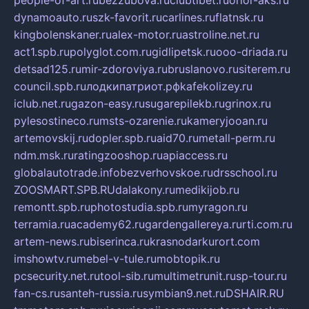
dynamoauto.ru
szk-favorit.ru
carlines.ru
flatnsk.ru
kingbolenskaner.ru
alex-motor.ru
astroline.net.ru
act1.spb.ru
polyglot.com.ru
gidlipetsk.ru
ooo-driada.ru
detsad125.ru
mir-zdoroviya.ru
bruslanovo.ru
siterem.ru
council.spb.ru
лодкипатриот.рф
kafekolizey.ru
iclub.net.ru
gazon-easy.ru
sugarepilekb.ru
grinox.ru
pylesostineco.ru
msts-ozarenie.ru
kameryjooan.ru
artemovskij.ru
dopler.spb.ru
aid70.ru
metall-perm.ru
ndm.msk.ru
ratingzooshop.ru
apiaccess.ru
globalautotrade.info
bezverhovskoe.ru
drsschool.ru
ZOOSMART.SPB.RU
dalakony.ru
medikijob.ru
remontt.spb.ru
photostudia.spb.ru
myragon.ru
terramia.ru
academy62.ru
gardengallereya.ru
rti.com.ru
artem-news.ru
biserinca.ru
krasnodarkurort.com
imshowtv.ru
mebel-v-tule.ru
mobtopik.ru
pcsecurity.net.ru
tool-sib.ru
multimetrunit.ru
sp-tour.ru
fan-cs.ru
santeh-russia.ru
symbian9.net.ru
DSHAIR.RU