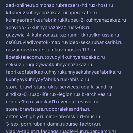
zed-online.ru
pimchax.ru
brazzers-hd.ru
z-host.ru
kitubeu2kuhnyanazakaz.ru
naperekate.ru
kuhnyaofabrikaufabrik.ru
kitubeu-2-kuhnyanazakaz.ru
xehyroo-5-kuhnyanazakaz.ru
cs-68.ru
guzywia-4-kuhnyanazakaz.ru
mir-tk.ru
vlknrussia.ru
cs68.ru
vladivostok-map.ru
video-seks.ru
bankaribi.ru
raszar.ru
vskrytie-zamkov-moskva113.ru
lipetsktelecom.ru
tovudyi4kuhnyanazakaz.ru
seksuzb.ru
guzywia4kuhnyanazakaz.ru
fabrikaofabrikaokuhny.ru
kuhnyaekuhnyaafabrika.ru
kuhnyaykuhnyayfabrika.ru
e-abis1c.ru
store-brawl-stars.ru
kts-services.ru
dark-sand.ru
sindika-01.ru
sp-life.ru
x-legion.ru
sib-archives.ru
e-abis-1-c.ru
sindika01.ru
venda-festival.ru
store-brawlstars.ru
dooraleksandria.ru
antenna-highly.ru
mine-lab-msk.ru
1-mus.ru
3-sex-porn.ru
ban-damn.ru
purse-factory.ru
viagra-tablet.ru
fasbags.ru
adler-jun.ru
bandamn.ru