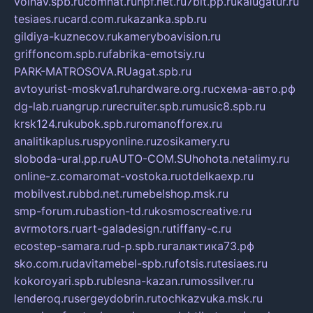
volnav.spb.ru
comnat.ru
npf.net.ru
7bit.pp.ru
kalugatur.ru
tesiaes.ru
card.com.ru
kazanka.spb.ru
gildiya-kuznecov.ru
kameryboavision.ru
griffoncom.spb.ru
fabrika-emotsiy.ru
PARK-MATROSOVA.RU
agat.spb.ru
avtoyurist-moskva1.ru
hardware.org.ru
схема-авто.рф
dg-lab.ru
angrup.ru
recruiter.spb.ru
music8.spb.ru
krsk124.ru
kubok.spb.ru
romanofforex.ru
analitikaplus.ru
spyonline.ru
zosikamery.ru
sloboda-ural.pp.ru
AUTO-COM.SU
hohota.net
alimy.ru
online-z.com
aromat-vostoka.ru
otdelkaexp.ru
mobilvest.ru
bbd.net.ru
mebelshop.msk.ru
smp-forum.ru
bastion-td.ru
kosmoscreative.ru
avrmotors.ru
art-galadesign.ru
tiffany-c.ru
ecostep-samara.ru
d-p.spb.ru
галактика73.рф
sko.com.ru
davitamebel-spb.ru
fotsis.ru
tesiaes.ru
kokoroyari.spb.ru
blesna-kazan.ru
mossilver.ru
lenderoq.ru
sergeydobrin.ru
tochkazvuka.msk.ru