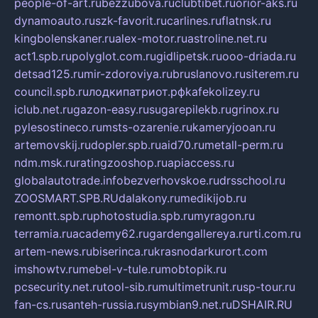
people-of-art.ru
bezzubova.ru
clubtibet.ru
orior-aks.ru
dynamoauto.ru
szk-favorit.ru
carlines.ru
flatnsk.ru
kingbolenskaner.ru
alex-motor.ru
astroline.net.ru
act1.spb.ru
polyglot.com.ru
gidlipetsk.ru
ooo-driada.ru
detsad125.ru
mir-zdoroviya.ru
bruslanovo.ru
siterem.ru
council.spb.ru
лодкипатриот.рф
kafekolizey.ru
iclub.net.ru
gazon-easy.ru
sugarepilekb.ru
grinox.ru
pylesostineco.ru
msts-ozarenie.ru
kameryjooan.ru
artemovskij.ru
dopler.spb.ru
aid70.ru
metall-perm.ru
ndm.msk.ru
ratingzooshop.ru
apiaccess.ru
globalautotrade.info
bezverhovskoe.ru
drsschool.ru
ZOOSMART.SPB.RU
dalakony.ru
medikijob.ru
remontt.spb.ru
photostudia.spb.ru
myragon.ru
terramia.ru
academy62.ru
gardengallereya.ru
rti.com.ru
artem-news.ru
biserinca.ru
krasnodarkurort.com
imshowtv.ru
mebel-v-tule.ru
mobtopik.ru
pcsecurity.net.ru
tool-sib.ru
multimetrunit.ru
sp-tour.ru
fan-cs.ru
santeh-russia.ru
symbian9.net.ru
DSHAIR.RU