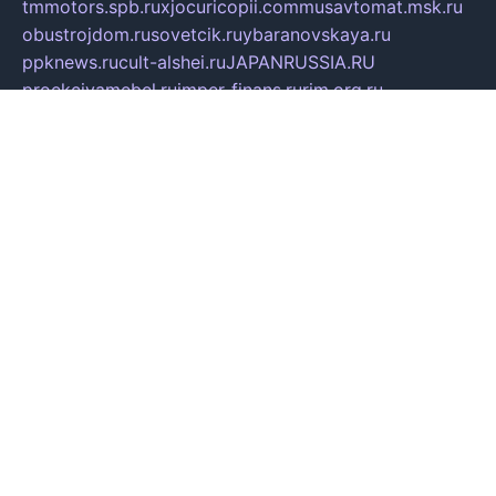
tmmotors.spb.ru
xjocuricopii.com
musavtomat.msk.ru
obustrojdom.ru
sovetcik.ru
ybaranovskaya.ru
ppknews.ru
cult-alshei.ru
JAPANRUSSIA.RU
proekciyamebel.ru
imper-finans.ru
rim.org.ru
glamourai.ru
brassminus.ru
zabor-pro.ru
ftn.pp.ru
dorogoe58.ru
laimengpacker.ru
kuzova-zapchasti.ru
sageerp.ru
taxodrom.ru
dsrazvitie.ru
hardcity.net.ru
ratinghomegames.ru
topservice25.ru
gubernyan.ru
gtglasslined.ru
ii4.ru
tssport.spb.ru
andorra24.com
blackwallstreet.ru
oboimos.ru
optim-doors.com.ru
ikuch.ru
nycr.org.ru
npa21.ru
vremya-ch.spb.ru
desert000.ru
ivtorgi.ru
ifiori.ru
catalog-statei.ru
dcv.org.ru
spetsmaster174.ru
ipkameryhiseeu.ru
dum26.ru
ruspol.spb.ru
fr-opendp.ru
kam-solnyshko.ru
cheyenne-arapaho.ru
sevzapmetal.spb.ru
ted-lapidus.spb.ru
parasite-eliminator.ru
sigma-complete.ru
modernworld.ru
dama-moda.ru
eholot-group.ru
sk-nvkz.ru
DRONGOLD.RU