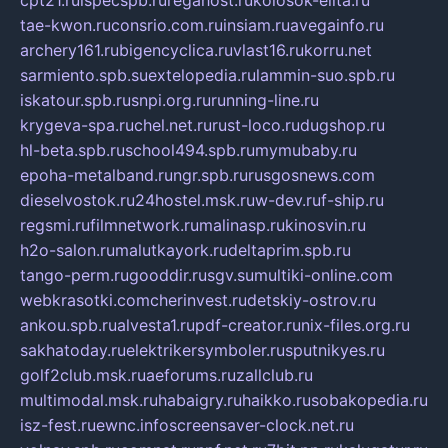
tae-kwon.ru
consrio.com.ru
insiam.ru
avegainfo.ru
archery161.ru
bigencyclica.ru
vlast16.ru
korru.net
sarmiento.spb.su
extelopedia.ru
lammin-suo.spb.ru
iskatour.spb.ru
snpi.org.ru
running-line.ru
krygeva-spa.ru
chel.net.ru
rust-loco.ru
dugshop.ru
hl-beta.spb.ru
school494.spb.ru
mymubaby.ru
epoha-metalband.ru
ngr.spb.ru
rusgosnews.com
dieselvostok.ru
24hostel.msk.ru
w-dev.ru
f-ship.ru
regsmi.ru
filmnetwork.ru
malinasp.ru
kinosvin.ru
h2o-salon.ru
malutkayork.ru
deltaprim.spb.ru
tango-perm.ru
gooddir.ru
sgv.su
multiki-online.com
webkrasotki.com
cherinvest.ru
detskiy-ostrov.ru
ankou.spb.ru
alvesta1.ru
pdf-creator.ru
nix-files.org.ru
sakhatoday.ru
elektrikersymboler.ru
sputnikyes.ru
golf2club.msk.ru
aeforums.ru
zallclub.ru
multimodal.msk.ru
habaigry.ru
haikko.ru
sobakopedia.ru
isz-fest.ru
ewnc.info
screensaver-clock.net.ru