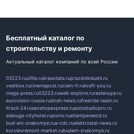
Бесплатный каталог по
строительству и ремонту
Актуальный каталог компаний по всей России
03223.ru
ufille.ru
krasotata.ru
prazdnikdushi.ru
veetbox.ru
cinemapost.ru
ciam-fr.ru
kraft-you.ru
mega-press.ru
03223.ru
web-explore.ru
rastenuya.ru
eurovision-russia.ru
strah-news.ru
freeride-team.ru
itrack-24.ru
sexshopexpress.ru
autostudiopro.ru
alabuga-cityhotel.ru
pornv.ru
atlantpereezd.ru
bud-em-znakomye.ru
a-cdc.ru
elektrostal-news.ru
korolevremont-market.ru
budem-znakomye.ru