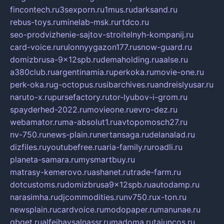
fincontech.ru
3sexporn.ru
1mus.ru
darksand.ru
rebus-toys.ru
minelab-msk.ru
rtdco.ru
seo-prodvizhenie-sajtov-stroitelnyh-kompanij.ru
card-voice.ru
rulonnyygazon177.ru
snow-guard.ru
domizbrusa-9x12spb.ru
demaholding.ru
aalse.ru
a380club.ru
argentinamia.ru
perkoka.ru
movie-one.ru
perk-oka.ru
g-octopus.ru
sibarchives.ru
andreislyusar.ru
naruto-x.ru
pursefactory.ru
tor-lyubov-i-grom.ru
spayderhed-2022.ru
movieone.ru
evro-dez.ru
webamator.ru
ma-absolut1.ru
avtopomosch27.ru
nv-750.ru
news-plain.ru
nertansaga.ru
delanalad.ru
dizfiles.ru
youtubefree.ru
aria-family.ru
roadli.ru
planeta-samara.ru
mysmartbuy.ru
matrasy-kemerovo.ru
ashanet.ru
trade-farm.ru
dotcustoms.ru
domizbrusa9x12spb.ru
autodamp.ru
narasimha.ru
djcommodities.ru
nv750.ru
x-ton.ru
newsplain.ru
cardvoice.ru
modopaper.ru
manunae.ru
gbget.ru
alfeihavsalnassr.ru
madoma.ru
tajuncos.ru