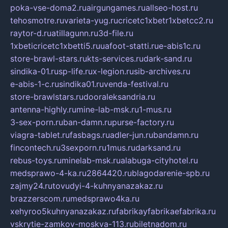
poka-vse-doma2.ru
airgungames.ru
allseo-host.ru
tehosmotre.ru
varieta-yug.ru
cricetc1xbetr1xbetcc2.ru
raytor-d.ru
atillagunn.ru
3d-file.ru
1xbeticricetc1xbetti5.ru
uafoot-statti.ru
e-abis1c.ru
store-brawl-stars.ru
kts-services.ru
dark-sand.ru
sindika-01.ru
sp-life.ru
x-legion.ru
sib-archives.ru
e-abis-1-c.ru
sindika01.ru
venda-festival.ru
store-brawlstars.ru
dooraleksandria.ru
antenna-highly.ru
mine-lab-msk.ru
1-mus.ru
3-sex-porn.ru
ban-damn.ru
purse-factory.ru
viagra-tablet.ru
fasbags.ru
adler-jun.ru
bandamn.ru
fincontech.ru
3sexporn.ru
1mus.ru
darksand.ru
rebus-toys.ru
minelab-msk.ru
alabuga-cityhotel.ru
medsprawo-4-ka.ru
2864420.ru
blagodarenie-spb.ru
zajmy24.ru
tovudyi-4-kuhnyanazakaz.ru
brazzerscom.ru
medsprawo4ka.ru
xehyroo5kuhnyanazakaz.ru
fabrikayfabrikaefabrika.ru
vskrytie-zamkov-moskva-113.ru
biletnadom.ru