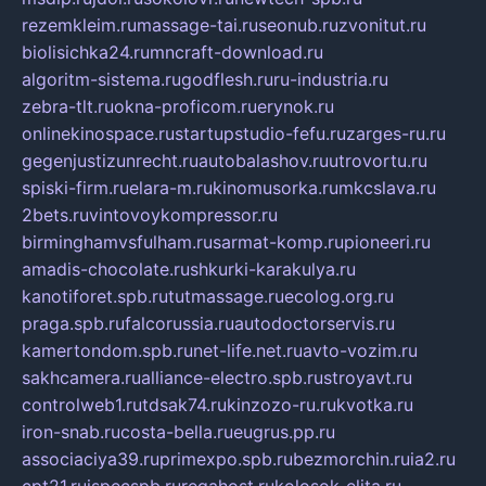
rezemkleim.ru
massage-tai.ru
seonub.ru
zvonitut.ru
biolisichka24.ru
mncraft-download.ru
algoritm-sistema.ru
godflesh.ru
ru-industria.ru
zebra-tlt.ru
okna-proficom.ru
erynok.ru
onlinekinospace.ru
startupstudio-fefu.ru
zarges-ru.ru
gegenjustizunrecht.ru
autobalashov.ru
utrovortu.ru
spiski-firm.ru
elara-m.ru
kinomusorka.ru
mkcslava.ru
2bets.ru
vintovoykompressor.ru
birminghamvsfulham.ru
sarmat-komp.ru
pioneeri.ru
amadis-chocolate.ru
shkurki-karakulya.ru
kanotiforet.spb.ru
tutmassage.ru
ecolog.org.ru
praga.spb.ru
falcorussia.ru
autodoctorservis.ru
kamertondom.spb.ru
net-life.net.ru
avto-vozim.ru
sakhcamera.ru
alliance-electro.spb.ru
stroyavt.ru
controlweb1.ru
tdsak74.ru
kinzozo-ru.ru
kvotka.ru
iron-snab.ru
costa-bella.ru
eugrus.pp.ru
associaciya39.ru
primexpo.spb.ru
bezmorchin.ru
ia2.ru
cpt21.ru
ispecspb.ru
regahost.ru
kolosok-elita.ru