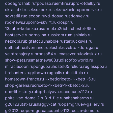
oooagrosnab.ru
fpodaso.ru
emfire.ru
pro-otdelky.ru
ukrasotki.ru
seksuzbek.ru
seks-uzbek.ru
porno-vk.ru
sovratili.ru
olecoon.ru
vd-dosug.ru
adonyev.ru
rbc-news.ru
porno-skvirt.ru
krospr.ru
13autor-kolonka.ru
sormol.ru
2rich.ru
hostel-65.ru
hostserve.ru
porno-na-russkom.ru
mishinlab.ru
neznobi.ru
bigfatcc.ru
habble.ru
starbucksvia.ru
delfinet.ru
silvernano.ru
elestal.ru
vektor-doroga.ru
velotrenajery.ru
pronso54.ru
lenasever.ru
lovinskix.ru
show-pets.ru
smartnews03.ru
discofoxworld.ru
miraclecoon.ru
pongup.ru
hostel65.ru
liura.ru
glasspb.ru
firehunters.ru
gribowo.ru
gnalis.ru
bulkitula.ru
hometown-france.ru
1-xbeticricetc-1-xbetti-5.ru
shop-garena.ru
cricetc-1-xbetr-1-xbetcc-2.ru
one-life-story.ru
top-halyava.ru
accounts112.ru
poka-vse-doma-2.ru
3-d-file.ru
hahahaharms.ru
g2012.ru
tst-1.ru
shaggy-cat.ru
opsmgr.ru
ev-gallery.ru
g-2012.ru
ops-mgr.ru
accounts-112.ru
csm-demo.ru