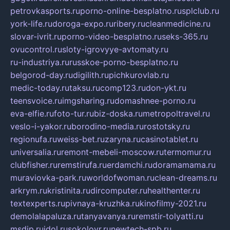
petrovkasports.ru
porno-online-besplatno.ru
splclub.ru
york-life.ru
doroga-expo.ru
ribery.ru
cleanmedicine.ru
slovar-ivrit.ru
porno-video-besplatno.ru
seks-365.ru
ovucontrol.ru
sloty-igrovyye-avtomaty.ru
ru-industriya.ru
russkoe-porno-besplatno.ru
belgorod-day.ru
digilith.ru
pichkurovlab.ru
medic-today.ru
taksu.ru
comp123.ru
don-ykt.ru
teensvoice.ru
imgsharing.ru
domashnee-porno.ru
eva-elfie.ru
foto-tur.ru
biz-doska.ru
metropoltravel.ru
veslo-i-yakor.ru
borodino-media.ru
rostotsky.ru
regionufa.ru
weiss-bet.ru
zaryna.ru
casinotablet.ru
universalia.ru
remont-mebeli-moscow.ru
termomur.ru
clubfisher.ru
remstirufa.ru
erdamchi.ru
doramamama.ru
muraviovka-park.ru
worldofwoman.ru
clean-dreams.ru
arkrym.ru
kristinita.ru
dircomputer.ru
healthenter.ru
textexperts.ru
pivnaya-kruzhka.ru
kinofilmy-2021.ru
demolalapaluza.ru
tanyavanya.ru
remstir-tolyatti.ru
msdip.ru
jdol.ru
sokolovr.ru
newtech-spb.ru