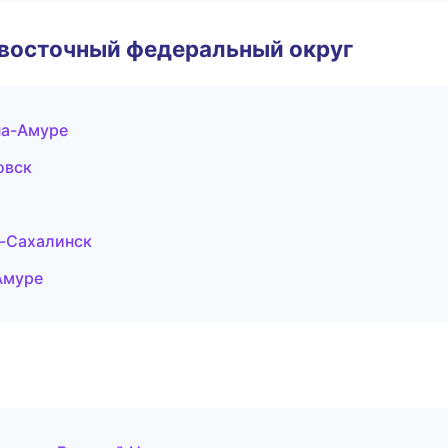
евосточный федеральный округ
на-Амуре
овск
о-Сахалинск
Амуре