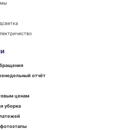
емы
одсветка
электричество
ми
обращения
женедельный отчёт
птовым ценам
ая уборка
платежей
 фотоэтапы