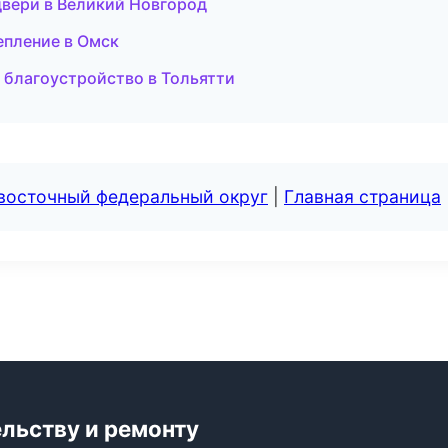
двери в Великий Новгород
епление в Омск
благоустройство в Тольятти
евосточный федеральный округ
|
Главная страница
ельству и ремонту