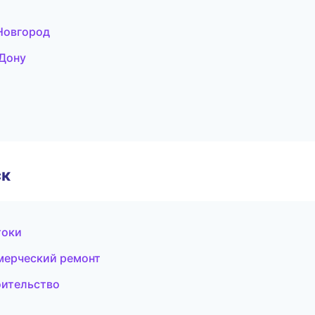
Новгород
-Дону
ск
токи
мерческий ремонт
оительство