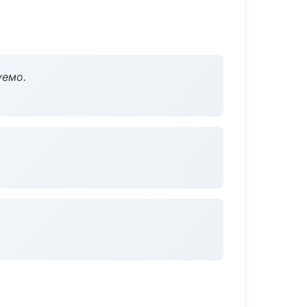
уемо.