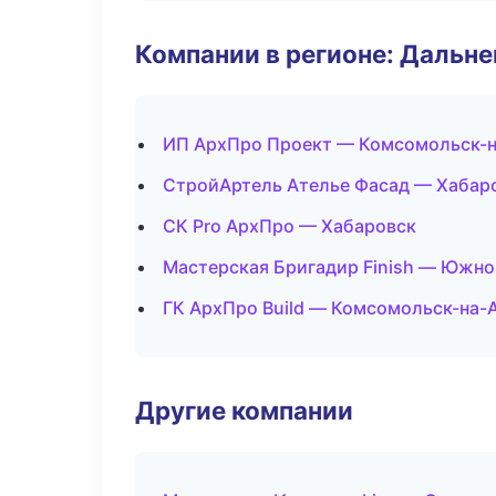
Компании в регионе: Дальн
ИП АрхПро Проект — Комсомольск-
СтройАртель Ателье Фасад — Хабар
СК Pro АрхПро — Хабаровск
Мастерская Бригадир Finish — Южн
ГК АрхПро Build — Комсомольск-на-
Другие компании