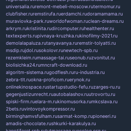
universalia.ru
remont-mebeli-moscow.ru
termomur.ru
clubfisher.ru
remstirufa.ru
erdamchi.ru
doramamama.ru
muraviovka-park.ru
worldofwoman.ru
clean-dreams.ru
arkrym.ru
kristinita.ru
dircomputer.ru
healthenter.ru
textexperts.ru
pivnaya-kruzhka.ru
kinofilmy-2021.ru
demolalapaluza.ru
tanyavanya.ru
remstir-tolyatti.ru
msdip.ru
jdol.ru
sokolovr.ru
newtech-spb.ru
rezemkleim.ru
massage-tai.ru
seonub.ru
zvonitut.ru
biolisichka24.ru
mncraft-download.ru
algoritm-sistema.ru
godflesh.ru
ru-industria.ru
zebra-tlt.ru
okna-proficom.ru
erynok.ru
onlinekinospace.ru
startupstudio-fefu.ru
zarges-ru.ru
gegenjustizunrecht.ru
autobalashov.ru
utrovortu.ru
spiski-firm.ru
elara-m.ru
kinomusorka.ru
mkcslava.ru
2bets.ru
vintovoykompressor.ru
birminghamvsfulham.ru
sarmat-komp.ru
pioneeri.ru
amadis-chocolate.ru
shkurki-karakulya.ru
kanotiforet.spb.ru
tutmassage.ru
ecolog.org.ru