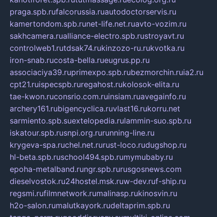
praga.spb.ru
falcorussia.ru
autodoctorservis.ru
kamertondom.spb.ru
net-life.net.ru
avto-vozim.ru
sakhcamera.ru
alliance-electro.spb.ru
stroyavt.ru
controlweb1.ru
tdsak74.ru
kinzozo-ru.ru
kvotka.ru
iron-snab.ru
costa-bella.ru
eugrus.pp.ru
associaciya39.ru
primexpo.spb.ru
bezmorchin.ru
ia2.ru
cpt21.ru
ispecspb.ru
regahost.ru
kolosok-elita.ru
tae-kwon.ru
consrio.com.ru
insiam.ru
avegainfo.ru
archery161.ru
bigencyclica.ru
vlast16.ru
korru.net
sarmiento.spb.su
extelopedia.ru
lammin-suo.spb.ru
iskatour.spb.ru
snpi.org.ru
running-line.ru
krygeva-spa.ru
chel.net.ru
rust-loco.ru
dugshop.ru
hl-beta.spb.ru
school494.spb.ru
mymubaby.ru
epoha-metalband.ru
ngr.spb.ru
rusgosnews.com
dieselvostok.ru
24hostel.msk.ru
w-dev.ru
f-ship.ru
regsmi.ru
filmnetwork.ru
malinasp.ru
kinosvin.ru
h2o-salon.ru
malutkayork.ru
deltaprim.spb.ru