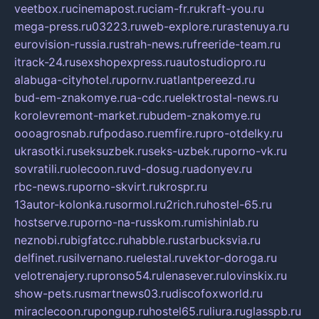
veetbox.ru
cinemapost.ru
ciam-fr.ru
kraft-you.ru
mega-press.ru
03223.ru
web-explore.ru
rastenuya.ru
eurovision-russia.ru
strah-news.ru
freeride-team.ru
itrack-24.ru
sexshopexpress.ru
autostudiopro.ru
alabuga-cityhotel.ru
pornv.ru
atlantpereezd.ru
bud-em-znakomye.ru
a-cdc.ru
elektrostal-news.ru
korolevremont-market.ru
budem-znakomye.ru
oooagrosnab.ru
fpodaso.ru
emfire.ru
pro-otdelky.ru
ukrasotki.ru
seksuzbek.ru
seks-uzbek.ru
porno-vk.ru
sovratili.ru
olecoon.ru
vd-dosug.ru
adonyev.ru
rbc-news.ru
porno-skvirt.ru
krospr.ru
13autor-kolonka.ru
sormol.ru
2rich.ru
hostel-65.ru
hostserve.ru
porno-na-russkom.ru
mishinlab.ru
neznobi.ru
bigfatcc.ru
habble.ru
starbucksvia.ru
delfinet.ru
silvernano.ru
elestal.ru
vektor-doroga.ru
velotrenajery.ru
pronso54.ru
lenasever.ru
lovinskix.ru
show-pets.ru
smartnews03.ru
discofoxworld.ru
miraclecoon.ru
pongup.ru
hostel65.ru
liura.ru
glasspb.ru