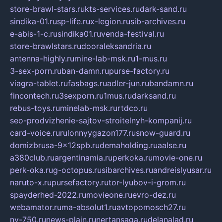
store-brawl-stars.ru
kts-services.ru
dark-sand.ru
sindika-01.ru
sp-life.ru
x-legion.ru
sib-archives.ru
e-abis-1-c.ru
sindika01.ru
venda-festival.ru
store-brawlstars.ru
dooraleksandria.ru
antenna-highly.ru
mine-lab-msk.ru
1-mus.ru
3-sex-porn.ru
ban-damn.ru
purse-factory.ru
viagra-tablet.ru
fasbags.ru
adler-jun.ru
bandamn.ru
fincontech.ru
3sexporn.ru
1mus.ru
darksand.ru
rebus-toys.ru
minelab-msk.ru
rtdco.ru
seo-prodvizhenie-sajtov-stroitelnyh-kompanij.ru
card-voice.ru
rulonnyygazon177.ru
snow-guard.ru
domizbrusa-9x12spb.ru
demaholding.ru
aalse.ru
a380club.ru
argentinamia.ru
perkoka.ru
movie-one.ru
perk-oka.ru
g-octopus.ru
sibarchives.ru
andreislyusar.ru
naruto-x.ru
pursefactory.ru
tor-lyubov-i-grom.ru
spayderhed-2022.ru
movieone.ru
evro-dez.ru
webamator.ru
ma-absolut1.ru
avtopomosch27.ru
nv-750.ru
news-plain.ru
nertansaga.ru
delanalad.ru