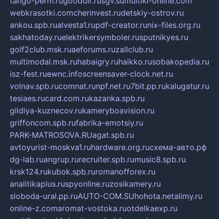
tango-perm.ru
gooddir.ru
sgv.su
multiki-online.com
webkrasotki.com
cherinvest.ru
detskiy-ostrov.ru
ankou.spb.ru
alvesta1.ru
pdf-creator.ru
nix-files.org.ru
sakhatoday.ru
elektrikersymboler.ru
sputnikyes.ru
golf2club.msk.ru
aeforums.ru
zallclub.ru
multimodal.msk.ru
habaigry.ru
haikko.ru
sobakopedia.ru
isz-fest.ru
ewnc.info
screensaver-clock.net.ru
volnav.spb.ru
comnat.ru
npf.net.ru
7bit.pp.ru
kalugatur.ru
tesiaes.ru
card.com.ru
kazanka.spb.ru
gildiya-kuznecov.ru
kameryboavision.ru
griffoncom.spb.ru
fabrika-emotsiy.ru
PARK-MATROSOVA.RU
agat.spb.ru
avtoyurist-moskva1.ru
hardware.org.ru
схема-авто.рф
dg-lab.ru
angrup.ru
recruiter.spb.ru
music8.spb.ru
krsk124.ru
kubok.spb.ru
romanofforex.ru
analitikaplus.ru
spyonline.ru
zosikamery.ru
sloboda-ural.pp.ru
AUTO-COM.SU
hohota.net
alimy.ru
online-z.com
aromat-vostoka.ru
otdelkaexp.ru