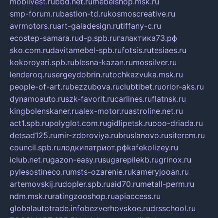
mobilvest.ru
bbd.net.ru
mebelshop.msk.ru
smp-forum.ru
bastion-td.ru
kosmoscreative.ru
avrmotors.ru
art-galadesign.ru
tiffany-c.ru
ecostep-samara.ru
d-p.spb.ru
галактика73.рф
sko.com.ru
davitamebel-spb.ru
fotsis.ru
tesiaes.ru
kokoroyari.spb.ru
blesna-kazan.ru
mossilver.ru
lenderoq.ru
sergeydobrin.ru
tochkazvuka.msk.ru
people-of-art.ru
bezzubova.ru
clubtibet.ru
orior-aks.ru
dynamoauto.ru
szk-favorit.ru
carlines.ru
flatnsk.ru
kingbolenskaner.ru
alex-motor.ru
astroline.net.ru
act1.spb.ru
polyglot.com.ru
gidlipetsk.ru
ooo-driada.ru
detsad125.ru
mir-zdoroviya.ru
bruslanovo.ru
siterem.ru
council.spb.ru
лодкипатриот.рф
kafekolizey.ru
iclub.net.ru
gazon-easy.ru
sugarepilekb.ru
grinox.ru
pylesostineco.ru
msts-ozarenie.ru
kameryjooan.ru
artemovskij.ru
dopler.spb.ru
aid70.ru
metall-perm.ru
ndm.msk.ru
ratingzooshop.ru
apiaccess.ru
globalautotrade.info
bezverhovskoe.ru
drsschool.ru