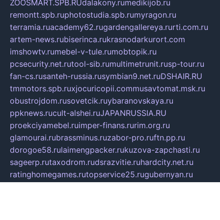
ZOOSMART.SPB.RU
dalakony.ru
medikijob.ru
remontt.spb.ru
photostudia.spb.ru
myragon.ru
terramia.ru
academy62.ru
gardengallereya.ru
rti.com.ru
artem-news.ru
biserinca.ru
krasnodarkurort.com
imshowtv.ru
mebel-v-tule.ru
mobtopik.ru
pcsecurity.net.ru
tool-sib.ru
multimetrunit.ru
sp-tour.ru
fan-cs.ru
santeh-russia.ru
symbian9.net.ru
DSHAIR.RU
tmmotors.spb.ru
xjocuricopii.com
musavtomat.msk.ru
obustrojdom.ru
sovetcik.ru
ybaranovskaya.ru
ppknews.ru
cult-alshei.ru
JAPANRUSSIA.RU
proekciyamebel.ru
imper-finans.ru
rim.org.ru
glamourai.ru
brassminus.ru
zabor-pro.ru
ftn.pp.ru
dorogoe58.ru
laimengpacker.ru
kuzova-zapchasti.ru
sageerp.ru
taxodrom.ru
dsrazvitie.ru
hardcity.net.ru
ratinghomegames.ru
topservice25.ru
gubernyan.ru
gtglasslined.ru
ii4.ru
tssport.spb.ru
andorra24.com
blackwallstreet.ru
oboimos.ru
optim-doors.com.ru
ikuch.ru
nycr.org.ru
npa21.ru
vremya-ch.spb.ru