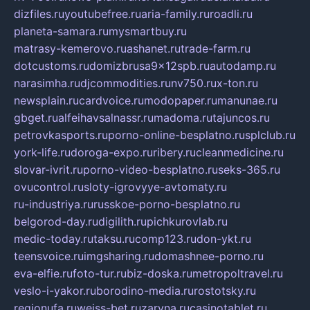
dizfiles.ru
youtubefree.ru
aria-family.ru
roadli.ru
planeta-samara.ru
mysmartbuy.ru
matrasy-kemerovo.ru
ashanet.ru
trade-farm.ru
dotcustoms.ru
domizbrusa9x12spb.ru
autodamp.ru
narasimha.ru
djcommodities.ru
nv750.ru
x-ton.ru
newsplain.ru
cardvoice.ru
modopaper.ru
manunae.ru
gbget.ru
alfeihavsalnassr.ru
madoma.ru
tajuncos.ru
petrovkasports.ru
porno-online-besplatno.ru
splclub.ru
york-life.ru
doroga-expo.ru
ribery.ru
cleanmedicine.ru
slovar-ivrit.ru
porno-video-besplatno.ru
seks-365.ru
ovucontrol.ru
sloty-igrovyye-avtomaty.ru
ru-industriya.ru
russkoe-porno-besplatno.ru
belgorod-day.ru
digilith.ru
pichkurovlab.ru
medic-today.ru
taksu.ru
comp123.ru
don-ykt.ru
teensvoice.ru
imgsharing.ru
domashnee-porno.ru
eva-elfie.ru
foto-tur.ru
biz-doska.ru
metropoltravel.ru
veslo-i-yakor.ru
borodino-media.ru
rostotsky.ru
regionufa.ru
weiss-bet.ru
zaryna.ru
casinotablet.ru