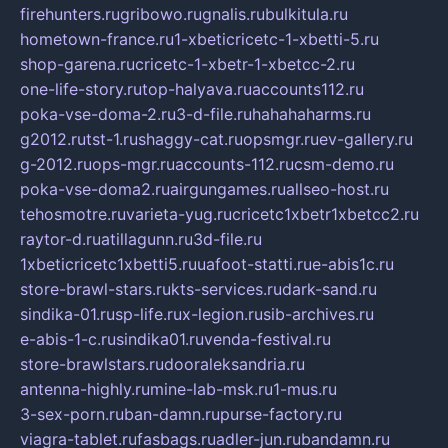
firehunters.ru
gribowo.ru
gnalis.ru
bulkitula.ru
hometown-france.ru
1-xbeticricetc-1-xbetti-5.ru
shop-garena.ru
cricetc-1-xbetr-1-xbetcc-2.ru
one-life-story.ru
top-halyava.ru
accounts112.ru
poka-vse-doma-2.ru
3-d-file.ru
hahahaharms.ru
g2012.ru
tst-1.ru
shaggy-cat.ru
opsmgr.ru
ev-gallery.ru
g-2012.ru
ops-mgr.ru
accounts-112.ru
csm-demo.ru
poka-vse-doma2.ru
airgungames.ru
allseo-host.ru
tehosmotre.ru
varieta-yug.ru
cricetc1xbetr1xbetcc2.ru
raytor-d.ru
atillagunn.ru
3d-file.ru
1xbeticricetc1xbetti5.ru
uafoot-statti.ru
e-abis1c.ru
store-brawl-stars.ru
kts-services.ru
dark-sand.ru
sindika-01.ru
sp-life.ru
x-legion.ru
sib-archives.ru
e-abis-1-c.ru
sindika01.ru
venda-festival.ru
store-brawlstars.ru
dooraleksandria.ru
antenna-highly.ru
mine-lab-msk.ru
1-mus.ru
3-sex-porn.ru
ban-damn.ru
purse-factory.ru
viagra-tablet.ru
fasbags.ru
adler-jun.ru
bandamn.ru