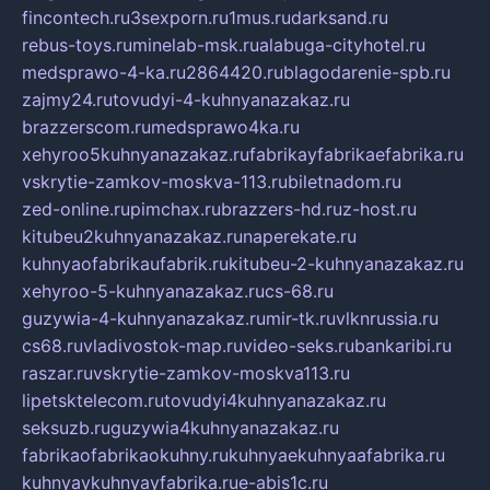
fincontech.ru
3sexporn.ru
1mus.ru
darksand.ru
rebus-toys.ru
minelab-msk.ru
alabuga-cityhotel.ru
medsprawo-4-ka.ru
2864420.ru
blagodarenie-spb.ru
zajmy24.ru
tovudyi-4-kuhnyanazakaz.ru
brazzerscom.ru
medsprawo4ka.ru
xehyroo5kuhnyanazakaz.ru
fabrikayfabrikaefabrika.ru
vskrytie-zamkov-moskva-113.ru
biletnadom.ru
zed-online.ru
pimchax.ru
brazzers-hd.ru
z-host.ru
kitubeu2kuhnyanazakaz.ru
naperekate.ru
kuhnyaofabrikaufabrik.ru
kitubeu-2-kuhnyanazakaz.ru
xehyroo-5-kuhnyanazakaz.ru
cs-68.ru
guzywia-4-kuhnyanazakaz.ru
mir-tk.ru
vlknrussia.ru
cs68.ru
vladivostok-map.ru
video-seks.ru
bankaribi.ru
raszar.ru
vskrytie-zamkov-moskva113.ru
lipetsktelecom.ru
tovudyi4kuhnyanazakaz.ru
seksuzb.ru
guzywia4kuhnyanazakaz.ru
fabrikaofabrikaokuhny.ru
kuhnyaekuhnyaafabrika.ru
kuhnyaykuhnyayfabrika.ru
e-abis1c.ru