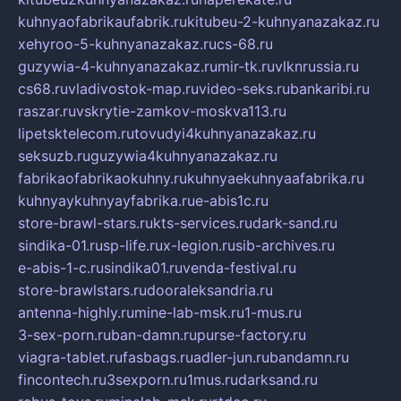
kuhnyaofabrikaufabrik.ru
kitubeu-2-kuhnyanazakaz.ru
xehyroo-5-kuhnyanazakaz.ru
cs-68.ru
guzywia-4-kuhnyanazakaz.ru
mir-tk.ru
vlknrussia.ru
cs68.ru
vladivostok-map.ru
video-seks.ru
bankaribi.ru
raszar.ru
vskrytie-zamkov-moskva113.ru
lipetsktelecom.ru
tovudyi4kuhnyanazakaz.ru
seksuzb.ru
guzywia4kuhnyanazakaz.ru
fabrikaofabrikaokuhny.ru
kuhnyaekuhnyaafabrika.ru
kuhnyaykuhnyayfabrika.ru
e-abis1c.ru
store-brawl-stars.ru
kts-services.ru
dark-sand.ru
sindika-01.ru
sp-life.ru
x-legion.ru
sib-archives.ru
e-abis-1-c.ru
sindika01.ru
venda-festival.ru
store-brawlstars.ru
dooraleksandria.ru
antenna-highly.ru
mine-lab-msk.ru
1-mus.ru
3-sex-porn.ru
ban-damn.ru
purse-factory.ru
viagra-tablet.ru
fasbags.ru
adler-jun.ru
bandamn.ru
fincontech.ru
3sexporn.ru
1mus.ru
darksand.ru