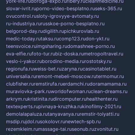
york-life.ru
doroga-expo.ru
ribery.ru
cleanmedicine.ru
slovar-ivrit.ru
porno-video-besplatno.ru
seks-365.ru
ovucontrol.ru
sloty-igrovyye-avtomaty.ru
ru-industriya.ru
russkoe-porno-besplatno.ru
belgorod-day.ru
digilith.ru
pichkurovlab.ru
medic-today.ru
taksu.ru
comp123.ru
don-ykt.ru
teensvoice.ru
imgsharing.ru
domashnee-porno.ru
eva-elfie.ru
foto-tur.ru
biz-doska.ru
metropoltravel.ru
veslo-i-yakor.ru
borodino-media.ru
rostotsky.ru
regionufa.ru
weiss-bet.ru
zaryna.ru
casinotablet.ru
universalia.ru
remont-mebeli-moscow.ru
termomur.ru
clubfisher.ru
remstirufa.ru
erdamchi.ru
doramamama.ru
muraviovka-park.ru
worldofwoman.ru
clean-dreams.ru
arkrym.ru
kristinita.ru
dircomputer.ru
healthenter.ru
textexperts.ru
pivnaya-kruzhka.ru
kinofilmy-2021.ru
demolalapaluza.ru
tanyavanya.ru
remstir-tolyatti.ru
msdip.ru
jdol.ru
sokolovr.ru
newtech-spb.ru
rezemkleim.ru
massage-tai.ru
seonub.ru
zvonitut.ru