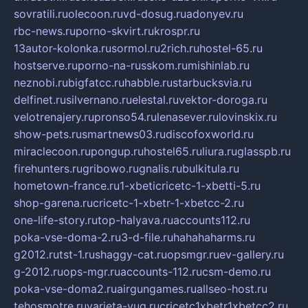
sovratili.ru
olecoon.ru
vd-dosug.ru
adonyev.ru
rbc-news.ru
porno-skvirt.ru
krospr.ru
13autor-kolonka.ru
sormol.ru
2rich.ru
hostel-65.ru
hostserve.ru
porno-na-russkom.ru
mishinlab.ru
neznobi.ru
bigfatcc.ru
habble.ru
starbucksvia.ru
delfinet.ru
silvernano.ru
elestal.ru
vektor-doroga.ru
velotrenajery.ru
pronso54.ru
lenasever.ru
lovinskix.ru
show-pets.ru
smartnews03.ru
discofoxworld.ru
miraclecoon.ru
pongup.ru
hostel65.ru
liura.ru
glasspb.ru
firehunters.ru
gribowo.ru
gnalis.ru
bulkitula.ru
hometown-france.ru
1-xbeticricetc-1-xbetti-5.ru
shop-garena.ru
cricetc-1-xbetr-1-xbetcc-2.ru
one-life-story.ru
top-halyava.ru
accounts112.ru
poka-vse-doma-2.ru
3-d-file.ru
hahahaharms.ru
g2012.ru
tst-1.ru
shaggy-cat.ru
opsmgr.ru
ev-gallery.ru
g-2012.ru
ops-mgr.ru
accounts-112.ru
csm-demo.ru
poka-vse-doma2.ru
airgungames.ru
allseo-host.ru
tehosmotre.ru
varieta-yug.ru
cricetc1xbetr1xbetcc2.ru