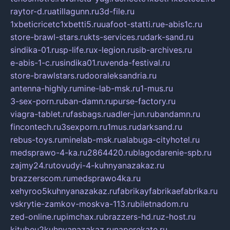
raytor-d.ru
atillagunn.ru
3d-file.ru
1xbeticricetc1xbetti5.ru
uafoot-statti.ru
e-abis1c.ru
store-brawl-stars.ru
kts-services.ru
dark-sand.ru
sindika-01.ru
sp-life.ru
x-legion.ru
sib-archives.ru
e-abis-1-c.ru
sindika01.ru
venda-festival.ru
store-brawlstars.ru
dooraleksandria.ru
antenna-highly.ru
mine-lab-msk.ru
1-mus.ru
3-sex-porn.ru
ban-damn.ru
purse-factory.ru
viagra-tablet.ru
fasbags.ru
adler-jun.ru
bandamn.ru
fincontech.ru
3sexporn.ru
1mus.ru
darksand.ru
rebus-toys.ru
minelab-msk.ru
alabuga-cityhotel.ru
medsprawo-4-ka.ru
2864420.ru
blagodarenie-spb.ru
zajmy24.ru
tovudyi-4-kuhnyanazakaz.ru
brazzerscom.ru
medsprawo4ka.ru
xehyroo5kuhnyanazakaz.ru
fabrikayfabrikaefabrika.ru
vskrytie-zamkov-moskva-113.ru
biletnadom.ru
zed-online.ru
pimchax.ru
brazzers-hd.ru
z-host.ru
kitubeu2kuhnyanazakaz.ru
naperekate.ru