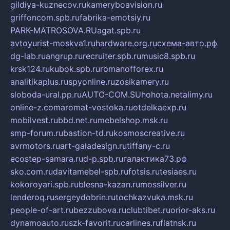
gildiya-kuznecov.ru
kameryboavision.ru
griffoncom.spb.ru
fabrika-emotsiy.ru
PARK-MATROSOVA.RU
agat.spb.ru
avtoyurist-moskva1.ru
hardware.org.ru
схема-авто.рф
dg-lab.ru
angrup.ru
recruiter.spb.ru
music8.spb.ru
krsk124.ru
kubok.spb.ru
romanofforex.ru
analitikaplus.ru
spyonline.ru
zosikamery.ru
sloboda-ural.pp.ru
AUTO-COM.SU
hohota.net
alimy.ru
online-z.com
aromat-vostoka.ru
otdelkaexp.ru
mobilvest.ru
bbd.net.ru
mebelshop.msk.ru
smp-forum.ru
bastion-td.ru
kosmoscreative.ru
avrmotors.ru
art-galadesign.ru
tiffany-c.ru
ecostep-samara.ru
d-p.spb.ru
галактика73.рф
sko.com.ru
davitamebel-spb.ru
fotsis.ru
tesiaes.ru
kokoroyari.spb.ru
blesna-kazan.ru
mossilver.ru
lenderoq.ru
sergeydobrin.ru
tochkazvuka.msk.ru
people-of-art.ru
bezzubova.ru
clubtibet.ru
orior-aks.ru
dynamoauto.ru
szk-favorit.ru
carlines.ru
flatnsk.ru