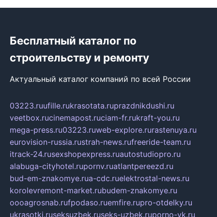
Бесплатный каталог по
строительству и ремонту
Актуальный каталог компаний по всей России
03223.ru
ufille.ru
krasotata.ru
prazdnikdushi.ru
veetbox.ru
cinemapost.ru
ciam-fr.ru
kraft-you.ru
mega-press.ru
03223.ru
web-explore.ru
rastenuya.ru
eurovision-russia.ru
strah-news.ru
freeride-team.ru
itrack-24.ru
sexshopexpress.ru
autostudiopro.ru
alabuga-cityhotel.ru
pornv.ru
atlantpereezd.ru
bud-em-znakomye.ru
a-cdc.ru
elektrostal-news.ru
korolevremont-market.ru
budem-znakomye.ru
oooagrosnab.ru
fpodaso.ru
emfire.ru
pro-otdelky.ru
ukrasotki.ru
seksuzbek.ru
seks-uzbek.ru
porno-vk.ru