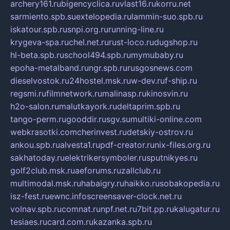
archery161.ru
bigencyclica.ru
vlast16.ru
korru.net
sarmiento.spb.su
extelopedia.ru
lammin-suo.spb.ru
iskatour.spb.ru
snpi.org.ru
running-line.ru
krygeva-spa.ru
chel.net.ru
rust-loco.ru
dugshop.ru
hl-beta.spb.ru
school494.spb.ru
mymubaby.ru
epoha-metalband.ru
ngr.spb.ru
rusgosnews.com
dieselvostok.ru
24hostel.msk.ru
w-dev.ru
f-ship.ru
regsmi.ru
filmnetwork.ru
malinasp.ru
kinosvin.ru
h2o-salon.ru
malutkayork.ru
deltaprim.spb.ru
tango-perm.ru
gooddir.ru
sgv.su
multiki-online.com
webkrasotki.com
cherinvest.ru
detskiy-ostrov.ru
ankou.spb.ru
alvesta1.ru
pdf-creator.ru
nix-files.org.ru
sakhatoday.ru
elektrikersymboler.ru
sputnikyes.ru
golf2club.msk.ru
aeforums.ru
zallclub.ru
multimodal.msk.ru
habaigry.ru
haikko.ru
sobakopedia.ru
isz-fest.ru
ewnc.info
screensaver-clock.net.ru
volnav.spb.ru
comnat.ru
npf.net.ru
7bit.pp.ru
kalugatur.ru
tesiaes.ru
card.com.ru
kazanka.spb.ru