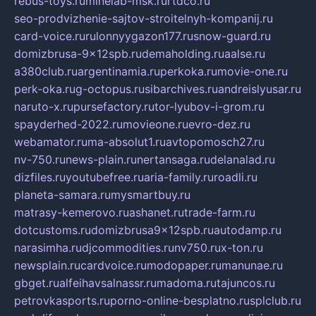
rebus-toys.ru
minelab-msk.ru
rtdco.ru
seo-prodvizhenie-sajtov-stroitelnyh-kompanij.ru
card-voice.ru
rulonnyygazon177.ru
snow-guard.ru
domizbrusa-9x12spb.ru
demaholding.ru
aalse.ru
a380club.ru
argentinamia.ru
perkoka.ru
movie-one.ru
perk-oka.ru
g-octopus.ru
sibarchives.ru
andreislyusar.ru
naruto-x.ru
pursefactory.ru
tor-lyubov-i-grom.ru
spayderhed-2022.ru
movieone.ru
evro-dez.ru
webamator.ru
ma-absolut1.ru
avtopomosch27.ru
nv-750.ru
news-plain.ru
nertansaga.ru
delanalad.ru
dizfiles.ru
youtubefree.ru
aria-family.ru
roadli.ru
planeta-samara.ru
mysmartbuy.ru
matrasy-kemerovo.ru
ashanet.ru
trade-farm.ru
dotcustoms.ru
domizbrusa9x12spb.ru
autodamp.ru
narasimha.ru
djcommodities.ru
nv750.ru
x-ton.ru
newsplain.ru
cardvoice.ru
modopaper.ru
manunae.ru
gbget.ru
alfeihavsalnassr.ru
madoma.ru
tajuncos.ru
petrovkasports.ru
porno-online-besplatno.ru
splclub.ru