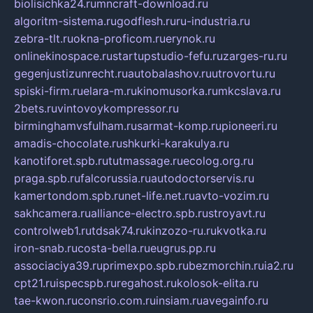
biolisichka24.ru
mncraft-download.ru
algoritm-sistema.ru
godflesh.ru
ru-industria.ru
zebra-tlt.ru
okna-proficom.ru
erynok.ru
onlinekinospace.ru
startupstudio-fefu.ru
zarges-ru.ru
gegenjustizunrecht.ru
autobalashov.ru
utrovortu.ru
spiski-firm.ru
elara-m.ru
kinomusorka.ru
mkcslava.ru
2bets.ru
vintovoykompressor.ru
birminghamvsfulham.ru
sarmat-komp.ru
pioneeri.ru
amadis-chocolate.ru
shkurki-karakulya.ru
kanotiforet.spb.ru
tutmassage.ru
ecolog.org.ru
praga.spb.ru
falcorussia.ru
autodoctorservis.ru
kamertondom.spb.ru
net-life.net.ru
avto-vozim.ru
sakhcamera.ru
alliance-electro.spb.ru
stroyavt.ru
controlweb1.ru
tdsak74.ru
kinzozo-ru.ru
kvotka.ru
iron-snab.ru
costa-bella.ru
eugrus.pp.ru
associaciya39.ru
primexpo.spb.ru
bezmorchin.ru
ia2.ru
cpt21.ru
ispecspb.ru
regahost.ru
kolosok-elita.ru
tae-kwon.ru
consrio.com.ru
insiam.ru
avegainfo.ru