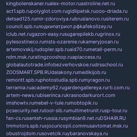
kingbolenskaner.ru
alex-motor.ru
astroline.net.ru
act1.spb.ru
polyglot.com.ru
gidlipetsk.ru
ooo-driada.ru
detsad125.ru
mir-zdoroviya.ru
bruslanovo.ru
siterem.ru
council.spb.ru
лодкипатриот.рф
kafekolizey.ru
iclub.net.ru
gazon-easy.ru
sugarepilekb.ru
grinox.ru
pylesostineco.ru
msts-ozarenie.ru
kameryjooan.ru
artemovskij.ru
dopler.spb.ru
aid70.ru
metall-perm.ru
ndm.msk.ru
ratingzooshop.ru
apiaccess.ru
globalautotrade.info
bezverhovskoe.ru
drsschool.ru
ZOOSMART.SPB.RU
dalakony.ru
medikijob.ru
remontt.spb.ru
photostudia.spb.ru
myragon.ru
terramia.ru
academy62.ru
gardengallereya.ru
rti.com.ru
artem-news.ru
biserinca.ru
krasnodarkurort.com
imshowtv.ru
mebel-v-tule.ru
mobtopik.ru
pcsecurity.net.ru
tool-sib.ru
multimetrunit.ru
sp-tour.ru
fan-cs.ru
santeh-russia.ru
symbian9.net.ru
DSHAIR.RU
tmmotors.spb.ru
xjocuricopii.com
musavtomat.msk.ru
obustrojdom.ru
sovetcik.ru
ybaranovskaya.ru