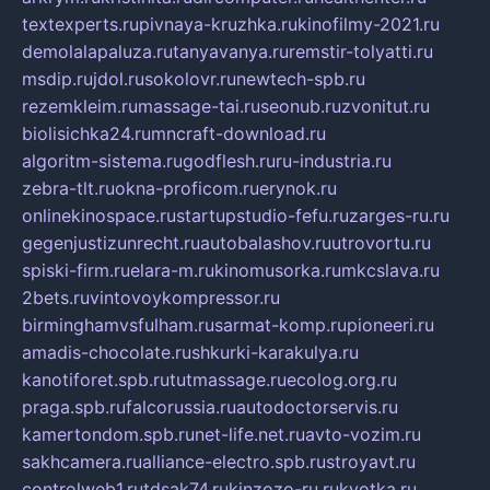
textexperts.ru
pivnaya-kruzhka.ru
kinofilmy-2021.ru
demolalapaluza.ru
tanyavanya.ru
remstir-tolyatti.ru
msdip.ru
jdol.ru
sokolovr.ru
newtech-spb.ru
rezemkleim.ru
massage-tai.ru
seonub.ru
zvonitut.ru
biolisichka24.ru
mncraft-download.ru
algoritm-sistema.ru
godflesh.ru
ru-industria.ru
zebra-tlt.ru
okna-proficom.ru
erynok.ru
onlinekinospace.ru
startupstudio-fefu.ru
zarges-ru.ru
gegenjustizunrecht.ru
autobalashov.ru
utrovortu.ru
spiski-firm.ru
elara-m.ru
kinomusorka.ru
mkcslava.ru
2bets.ru
vintovoykompressor.ru
birminghamvsfulham.ru
sarmat-komp.ru
pioneeri.ru
amadis-chocolate.ru
shkurki-karakulya.ru
kanotiforet.spb.ru
tutmassage.ru
ecolog.org.ru
praga.spb.ru
falcorussia.ru
autodoctorservis.ru
kamertondom.spb.ru
net-life.net.ru
avto-vozim.ru
sakhcamera.ru
alliance-electro.spb.ru
stroyavt.ru
controlweb1.ru
tdsak74.ru
kinzozo-ru.ru
kvotka.ru