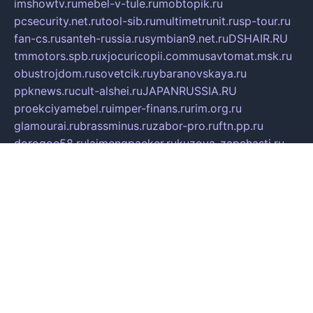
imshowtv.ru
mebel-v-tule.ru
mobtopik.ru
pcsecurity.net.ru
tool-sib.ru
multimetrunit.ru
sp-tour.ru
fan-cs.ru
santeh-russia.ru
symbian9.net.ru
DSHAIR.RU
tmmotors.spb.ru
xjocuricopii.com
musavtomat.msk.ru
obustrojdom.ru
sovetcik.ru
ybaranovskaya.ru
ppknews.ru
cult-alshei.ru
JAPANRUSSIA.RU
proekciyamebel.ru
imper-finans.ru
rim.org.ru
glamourai.ru
brassminus.ru
zabor-pro.ru
ftn.pp.ru
dorogoe58.ru
laimengpacker.ru
kuzova-zapchasti.ru
sageerp.ru
taxodrom.ru
dsrazvitie.ru
hardcity.net.ru
ratinghomegames.ru
topservice25.ru
gubernyan.ru
gtglasslined.ru
ii4.ru
tssport.spb.ru
andorra24.com
blackwallstreet.ru
oboimos.ru
optim-doors.com.ru
ikuch.ru
nycr.org.ru
npa21.ru
vremya-ch.spb.ru
desert000.ru
ivtorgi.ru
ifiori.ru
catalog-statei.ru
dcv.org.ru
spetsmaster174.ru
ipkameryhiseeu.ru
dum26.ru
ruspol.spb.ru
fr-opendp.ru
kam-solnyshko.ru
cheyenne-arapaho.ru
sevzapmetal.spb.ru