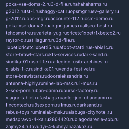
poka-vse-doma-2.ru
3-d-file.ru
hahahaharms.ru
g2012.ru
tst-1.ru
shaggy-cat.ru
opsmgr.ru
ev-gallery.ru
g-2012.ru
ops-mgr.ru
accounts-112.ru
csm-demo.ru
poka-vse-doma2.ru
airgungames.ru
allseo-host.ru
tehosmotre.ru
varieta-yug.ru
cricetc1xbetr1xbetcc2.ru
raytor-d.ru
atillagunn.ru
3d-file.ru
1xbeticricetc1xbetti5.ru
uafoot-statti.ru
e-abis1c.ru
store-brawl-stars.ru
kts-services.ru
dark-sand.ru
sindika-01.ru
sp-life.ru
x-legion.ru
sib-archives.ru
e-abis-1-c.ru
sindika01.ru
venda-festival.ru
store-brawlstars.ru
dooraleksandria.ru
antenna-highly.ru
mine-lab-msk.ru
1-mus.ru
3-sex-porn.ru
ban-damn.ru
purse-factory.ru
viagra-tablet.ru
fasbags.ru
adler-jun.ru
bandamn.ru
fincontech.ru
3sexporn.ru
1mus.ru
darksand.ru
rebus-toys.ru
minelab-msk.ru
alabuga-cityhotel.ru
medsprawo-4-ka.ru
2864420.ru
blagodarenie-spb.ru
zajmy24.ru
tovudyi-4-kuhnyanazakaz.ru