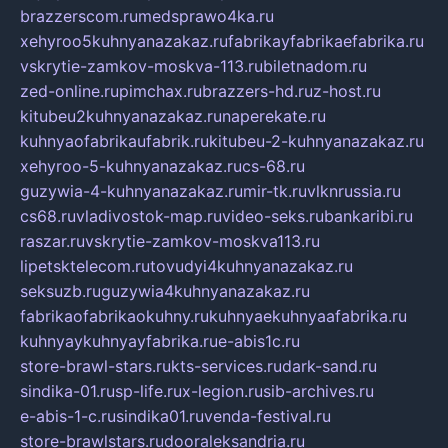
brazzerscom.ru
medsprawo4ka.ru
xehyroo5kuhnyanazakaz.ru
fabrikayfabrikaefabrika.ru
vskrytie-zamkov-moskva-113.ru
biletnadom.ru
zed-online.ru
pimchax.ru
brazzers-hd.ru
z-host.ru
kitubeu2kuhnyanazakaz.ru
naperekate.ru
kuhnyaofabrikaufabrik.ru
kitubeu-2-kuhnyanazakaz.ru
xehyroo-5-kuhnyanazakaz.ru
cs-68.ru
guzywia-4-kuhnyanazakaz.ru
mir-tk.ru
vlknrussia.ru
cs68.ru
vladivostok-map.ru
video-seks.ru
bankaribi.ru
raszar.ru
vskrytie-zamkov-moskva113.ru
lipetsktelecom.ru
tovudyi4kuhnyanazakaz.ru
seksuzb.ru
guzywia4kuhnyanazakaz.ru
fabrikaofabrikaokuhny.ru
kuhnyaekuhnyaafabrika.ru
kuhnyaykuhnyayfabrika.ru
e-abis1c.ru
store-brawl-stars.ru
kts-services.ru
dark-sand.ru
sindika-01.ru
sp-life.ru
x-legion.ru
sib-archives.ru
e-abis-1-c.ru
sindika01.ru
venda-festival.ru
store-brawlstars.ru
dooraleksandria.ru