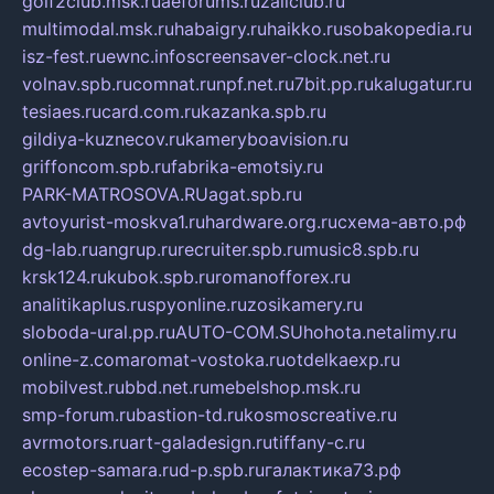
golf2club.msk.ru
aeforums.ru
zallclub.ru
multimodal.msk.ru
habaigry.ru
haikko.ru
sobakopedia.ru
isz-fest.ru
ewnc.info
screensaver-clock.net.ru
volnav.spb.ru
comnat.ru
npf.net.ru
7bit.pp.ru
kalugatur.ru
tesiaes.ru
card.com.ru
kazanka.spb.ru
gildiya-kuznecov.ru
kameryboavision.ru
griffoncom.spb.ru
fabrika-emotsiy.ru
PARK-MATROSOVA.RU
agat.spb.ru
avtoyurist-moskva1.ru
hardware.org.ru
схема-авто.рф
dg-lab.ru
angrup.ru
recruiter.spb.ru
music8.spb.ru
krsk124.ru
kubok.spb.ru
romanofforex.ru
analitikaplus.ru
spyonline.ru
zosikamery.ru
sloboda-ural.pp.ru
AUTO-COM.SU
hohota.net
alimy.ru
online-z.com
aromat-vostoka.ru
otdelkaexp.ru
mobilvest.ru
bbd.net.ru
mebelshop.msk.ru
smp-forum.ru
bastion-td.ru
kosmoscreative.ru
avrmotors.ru
art-galadesign.ru
tiffany-c.ru
ecostep-samara.ru
d-p.spb.ru
галактика73.рф