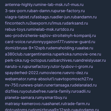
antenna-highly.ru
mine-lab-msk.ru
1-mus.ru
3-sex-porn.ru
ban-damn.ru
purse-factory.ru
viagra-tablet.ru
fasbags.ru
adler-jun.ru
bandamn.ru
fincontech.ru
3sexporn.ru
1mus.ru
darksand.ru
rebus-toys.ru
minelab-msk.ru
rtdco.ru
seo-prodvizhenie-sajtov-stroitelnyh-kompanij.ru
card-voice.ru
rulonnyygazon177.ru
snow-guard.ru
domizbrusa-9x12spb.ru
demaholding.ru
aalse.ru
a380club.ru
argentinamia.ru
perkoka.ru
movie-one.ru
perk-oka.ru
g-octopus.ru
sibarchives.ru
andreislyusar.ru
naruto-x.ru
pursefactory.ru
tor-lyubov-i-grom.ru
spayderhed-2022.ru
movieone.ru
evro-dez.ru
webamator.ru
ma-absolut1.ru
avtopomosch27.ru
nv-750.ru
news-plain.ru
nertansaga.ru
delanalad.ru
dizfiles.ru
youtubefree.ru
aria-family.ru
roadli.ru
planeta-samara.ru
mysmartbuy.ru
matrasy-kemerovo.ru
ashanet.ru
trade-farm.ru
dotcustoms.ru
domizbrusa9x12spb.ru
autodamp.ru