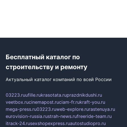
Бесплатный каталог по
строительству и ремонту
Актуальный каталог компаний по всей России
03223.ru
ufille.ru
krasotata.ru
prazdnikdushi.ru
veetbox.ru
cinemapost.ru
ciam-fr.ru
kraft-you.ru
mega-press.ru
03223.ru
web-explore.ru
rastenuya.ru
eurovision-russia.ru
strah-news.ru
freeride-team.ru
itrack-24.ru
sexshopexpress.ru
autostudiopro.ru