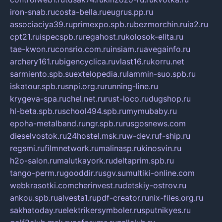
iron-snab.ru
costa-bella.ru
eugrus.pp.ru
associaciya39.ru
primexpo.spb.ru
bezmorchin.ru
ia2.ru
cpt21.ru
ispecspb.ru
regahost.ru
kolosok-elita.ru
tae-kwon.ru
consrio.com.ru
insiam.ru
avegainfo.ru
archery161.ru
bigencyclica.ru
vlast16.ru
korru.net
sarmiento.spb.su
extelopedia.ru
lammin-suo.spb.ru
iskatour.spb.ru
snpi.org.ru
running-line.ru
krygeva-spa.ru
chel.net.ru
rust-loco.ru
dugshop.ru
hl-beta.spb.ru
school494.spb.ru
mymubaby.ru
epoha-metalband.ru
ngr.spb.ru
rusgosnews.com
dieselvostok.ru
24hostel.msk.ru
w-dev.ru
f-ship.ru
regsmi.ru
filmnetwork.ru
malinasp.ru
kinosvin.ru
h2o-salon.ru
malutkayork.ru
deltaprim.spb.ru
tango-perm.ru
gooddir.ru
sgv.su
multiki-online.com
webkrasotki.com
cherinvest.ru
detskiy-ostrov.ru
ankou.spb.ru
alvesta1.ru
pdf-creator.ru
nix-files.org.ru
sakhatoday.ru
elektrikersymboler.ru
sputnikyes.ru