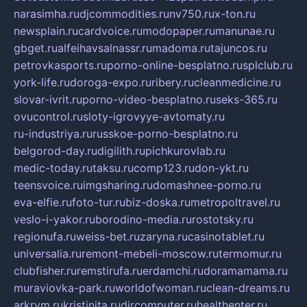
narasimha.ru
djcommodities.ru
nv750.ru
x-ton.ru
newsplain.ru
cardvoice.ru
modopaper.ru
manunae.ru
gbget.ru
alfeihavsalnassr.ru
madoma.ru
tajuncos.ru
petrovkasports.ru
porno-online-besplatno.ru
splclub.ru
york-life.ru
doroga-expo.ru
ribery.ru
cleanmedicine.ru
slovar-ivrit.ru
porno-video-besplatno.ru
seks-365.ru
ovucontrol.ru
sloty-igrovyye-avtomaty.ru
ru-industriya.ru
russkoe-porno-besplatno.ru
belgorod-day.ru
digilith.ru
pichkurovlab.ru
medic-today.ru
taksu.ru
comp123.ru
don-ykt.ru
teensvoice.ru
imgsharing.ru
domashnee-porno.ru
eva-elfie.ru
foto-tur.ru
biz-doska.ru
metropoltravel.ru
veslo-i-yakor.ru
borodino-media.ru
rostotsky.ru
regionufa.ru
weiss-bet.ru
zaryna.ru
casinotablet.ru
universalia.ru
remont-mebeli-moscow.ru
termomur.ru
clubfisher.ru
remstirufa.ru
erdamchi.ru
doramamama.ru
muraviovka-park.ru
worldofwoman.ru
clean-dreams.ru
arkrym.ru
kristinita.ru
dircomputer.ru
healthenter.ru