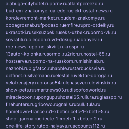
alabuga-cityhotel.ru
pornv.ru
atlantpereezd.ru
bud-em-znakomye.ru
a-cdc.ru
elektrostal-news.ru
korolevremont-market.ru
budem-znakomye.ru
oooagrosnab.ru
fpodaso.ru
emfire.ru
pro-otdelky.ru
ukrasotki.ru
seksuzbek.ru
seks-uzbek.ru
porno-vk.ru
sovratili.ru
olecoon.ru
vd-dosug.ru
adonyev.ru
rbc-news.ru
porno-skvirt.ru
krospr.ru
13autor-kolonka.ru
sormol.ru
2rich.ru
hostel-65.ru
hostserve.ru
porno-na-russkom.ru
mishinlab.ru
neznobi.ru
bigfatcc.ru
habble.ru
starbucksvia.ru
delfinet.ru
silvernano.ru
elestal.ru
vektor-doroga.ru
velotrenajery.ru
pronso54.ru
lenasever.ru
lovinskix.ru
show-pets.ru
smartnews03.ru
discofoxworld.ru
miraclecoon.ru
pongup.ru
hostel65.ru
liura.ru
glasspb.ru
firehunters.ru
gribowo.ru
gnalis.ru
bulkitula.ru
hometown-france.ru
1-xbeticricetc-1-xbetti-5.ru
shop-garena.ru
cricetc-1-xbetr-1-xbetcc-2.ru
one-life-story.ru
top-halyava.ru
accounts112.ru