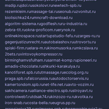
msdip.ru
jdol.ru
sokolovr.ru
newtech-spb.ru
rezemkleim.ru
massage-tai.ru
seonub.ru
zvonitut.ru
biolisichka24.ru
mncraft-download.ru
algoritm-sistema.ru
godflesh.ru
ru-industria.ru
zebra-tlt.ru
okna-proficom.ru
erynok.ru
onlinekinospace.ru
startupstudio-fefu.ru
zarges-ru.ru
gegenjustizunrecht.ru
autobalashov.ru
utrovortu.ru
spiski-firm.ru
elara-m.ru
kinomusorka.ru
mkcslava.ru
2bets.ru
vintovoykompressor.ru
birminghamvsfulham.ru
sarmat-komp.ru
pioneeri.ru
amadis-chocolate.ru
shkurki-karakulya.ru
kanotiforet.spb.ru
tutmassage.ru
ecolog.org.ru
praga.spb.ru
falcorussia.ru
autodoctorservis.ru
kamertondom.spb.ru
net-life.net.ru
avto-vozim.ru
sakhcamera.ru
alliance-electro.spb.ru
stroyavt.ru
controlweb1.ru
tdsak74.ru
kinzozo-ru.ru
kvotka.ru
iron-snab.ru
costa-bella.ru
eugrus.pp.ru
associaciya39.ru
primexpo.spb.ru
bezmorchin.ru
ia2.ru