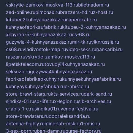
vskrytie-zamkov-moskva-113.ru
biletnadom.ru
zed-online.ru
pimchax.ru
brazzers-hd.ru
z-host.ru
kitubeu2kuhnyanazakaz.ru
naperekate.ru
kuhnyaofabrikaufabrik.ru
kitubeu-2-kuhnyanazakaz.ru
xehyroo-5-kuhnyanazakaz.ru
cs-68.ru
guzywia-4-kuhnyanazakaz.ru
mir-tk.ru
vlknrussia.ru
cs68.ru
vladivostok-map.ru
video-seks.ru
bankaribi.ru
raszar.ru
vskrytie-zamkov-moskva113.ru
lipetsktelecom.ru
tovudyi4kuhnyanazakaz.ru
seksuzb.ru
guzywia4kuhnyanazakaz.ru
fabrikaofabrikaokuhny.ru
kuhnyaekuhnyaafabrika.ru
kuhnyaykuhnyayfabrika.ru
e-abis1c.ru
store-brawl-stars.ru
kts-services.ru
dark-sand.ru
sindika-01.ru
sp-life.ru
x-legion.ru
sib-archives.ru
e-abis-1-c.ru
sindika01.ru
venda-festival.ru
store-brawlstars.ru
dooraleksandria.ru
antenna-highly.ru
mine-lab-msk.ru
1-mus.ru
3-sex-porn.ru
ban-damn.ru
purse-factory.ru