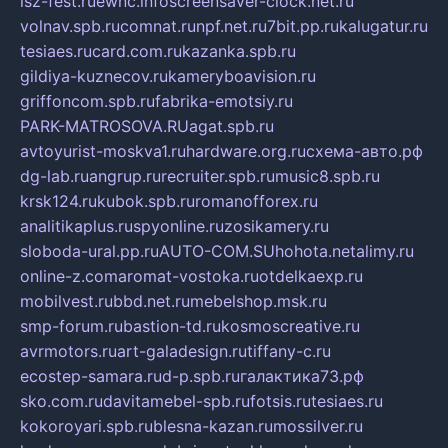
isz-fest.ru
ewnc.info
screensaver-clock.net.ru
volnav.spb.ru
comnat.ru
npf.net.ru
7bit.pp.ru
kalugatur.ru
tesiaes.ru
card.com.ru
kazanka.spb.ru
gildiya-kuznecov.ru
kameryboavision.ru
griffoncom.spb.ru
fabrika-emotsiy.ru
PARK-MATROSOVA.RU
agat.spb.ru
avtoyurist-moskva1.ru
hardware.org.ru
схема-авто.рф
dg-lab.ru
angrup.ru
recruiter.spb.ru
music8.spb.ru
krsk124.ru
kubok.spb.ru
romanofforex.ru
analitikaplus.ru
spyonline.ru
zosikamery.ru
sloboda-ural.pp.ru
AUTO-COM.SU
hohota.net
alimy.ru
online-z.com
aromat-vostoka.ru
otdelkaexp.ru
mobilvest.ru
bbd.net.ru
mebelshop.msk.ru
smp-forum.ru
bastion-td.ru
kosmoscreative.ru
avrmotors.ru
art-galadesign.ru
tiffany-c.ru
ecostep-samara.ru
d-p.spb.ru
галактика73.рф
sko.com.ru
davitamebel-spb.ru
fotsis.ru
tesiaes.ru
kokoroyari.spb.ru
blesna-kazan.ru
mossilver.ru