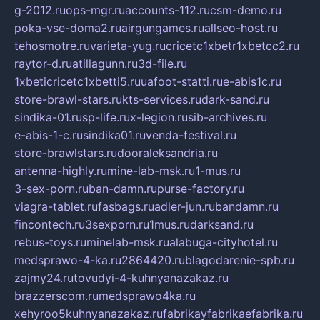
g-2012.ru
ops-mgr.ru
accounts-112.ru
csm-demo.ru
poka-vse-doma2.ru
airgungames.ru
allseo-host.ru
tehosmotre.ru
varieta-yug.ru
cricetc1xbetr1xbetcc2.ru
raytor-d.ru
atillagunn.ru
3d-file.ru
1xbeticricetc1xbetti5.ru
uafoot-statti.ru
e-abis1c.ru
store-brawl-stars.ru
kts-services.ru
dark-sand.ru
sindika-01.ru
sp-life.ru
x-legion.ru
sib-archives.ru
e-abis-1-c.ru
sindika01.ru
venda-festival.ru
store-brawlstars.ru
dooraleksandria.ru
antenna-highly.ru
mine-lab-msk.ru
1-mus.ru
3-sex-porn.ru
ban-damn.ru
purse-factory.ru
viagra-tablet.ru
fasbags.ru
adler-jun.ru
bandamn.ru
fincontech.ru
3sexporn.ru
1mus.ru
darksand.ru
rebus-toys.ru
minelab-msk.ru
alabuga-cityhotel.ru
medsprawo-4-ka.ru
2864420.ru
blagodarenie-spb.ru
zajmy24.ru
tovudyi-4-kuhnyanazakaz.ru
brazzerscom.ru
medsprawo4ka.ru
xehyroo5kuhnyanazakaz.ru
fabrikayfabrikaefabrika.ru