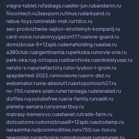
viagra-tablet.ru
fasbags.ru
adler-jun.ru
bandamn.ru
fincontech.ru
3sexporn.ru
1mus.ru
darksand.ru
rebus-toys.ru
minelab-msk.ru
rtdco.ru
seo-prodvizhenie-sajtov-stroitelnyh-kompanij.ru
card-voice.ru
rulonnyygazon177.ru
snow-guard.ru
domizbrusa-9x12spb.ru
demaholding.ru
aalse.ru
a380club.ru
argentinamia.ru
perkoka.ru
movie-one.ru
perk-oka.ru
g-octopus.ru
sibarchives.ru
andreislyusar.ru
naruto-x.ru
pursefactory.ru
tor-lyubov-i-grom.ru
spayderhed-2022.ru
movieone.ru
evro-dez.ru
webamator.ru
ma-absolut1.ru
avtopomosch27.ru
nv-750.ru
news-plain.ru
nertansaga.ru
delanalad.ru
dizfiles.ru
youtubefree.ru
aria-family.ru
roadli.ru
planeta-samara.ru
mysmartbuy.ru
matrasy-kemerovo.ru
ashanet.ru
trade-farm.ru
dotcustoms.ru
domizbrusa9x12spb.ru
autodamp.ru
narasimha.ru
djcommodities.ru
nv750.ru
x-ton.ru
newsplain.ru
cardvoice.ru
modopaper.ru
manunae.ru