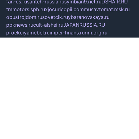
fan-cs.ru
santeh-russia.ru
symbian9.net.ru
DSHAIR.RU
tmmotors.spb.ru
xjocuricopii.com
musavtomat.msk.ru
obustrojdom.ru
sovetcik.ru
ybaranovskaya.ru
ppknews.ru
cult-alshei.ru
JAPANRUSSIA.RU
proekciyamebel.ru
imper-finans.ru
rim.org.ru
glamourai.ru
brassminus.ru
zabor-pro.ru
ftn.pp.ru
dorogoe58.ru
laimengpacker.ru
kuzova-zapchasti.ru
sageerp.ru
taxodrom.ru
dsrazvitie.ru
hardcity.net.ru
ratinghomegames.ru
topservice25.ru
gubernyan.ru
gtglasslined.ru
ii4.ru
tssport.spb.ru
andorra24.com
blackwallstreet.ru
oboimos.ru
optim-doors.com.ru
ikuch.ru
nycr.org.ru
npa21.ru
vremya-ch.spb.ru
desert000.ru
ivtorgi.ru
ifiori.ru
catalog-statei.ru
dcv.org.ru
spetsmaster174.ru
ipkameryhiseeu.ru
dum26.ru
ruspol.spb.ru
fr-opendp.ru
kam-solnyshko.ru
cheyenne-arapaho.ru
sevzapmetal.spb.ru
ted-lapidus.spb.ru
parasite-eliminator.ru
sigma-complete.ru
modernworld.ru
dama-moda.ru