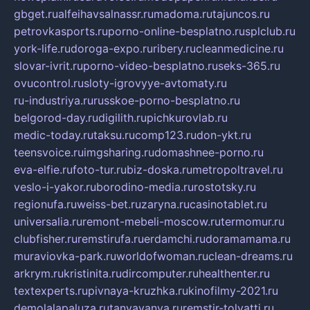
gbget.ru
alfeihavsalnassr.ru
madoma.ru
tajuncos.ru
petrovkasports.ru
porno-online-besplatno.ru
splclub.ru
york-life.ru
doroga-expo.ru
ribery.ru
cleanmedicine.ru
slovar-ivrit.ru
porno-video-besplatno.ru
seks-365.ru
ovucontrol.ru
sloty-igrovyye-avtomaty.ru
ru-industriya.ru
russkoe-porno-besplatno.ru
belgorod-day.ru
digilith.ru
pichkurovlab.ru
medic-today.ru
taksu.ru
comp123.ru
don-ykt.ru
teensvoice.ru
imgsharing.ru
domashnee-porno.ru
eva-elfie.ru
foto-tur.ru
biz-doska.ru
metropoltravel.ru
veslo-i-yakor.ru
borodino-media.ru
rostotsky.ru
regionufa.ru
weiss-bet.ru
zaryna.ru
casinotablet.ru
universalia.ru
remont-mebeli-moscow.ru
termomur.ru
clubfisher.ru
remstirufa.ru
erdamchi.ru
doramamama.ru
muraviovka-park.ru
worldofwoman.ru
clean-dreams.ru
arkrym.ru
kristinita.ru
dircomputer.ru
healthenter.ru
textexperts.ru
pivnaya-kruzhka.ru
kinofilmy-2021.ru
demolalapaluza.ru
tanyavanya.ru
remstir-tolyatti.ru