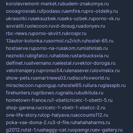
korolevremont-market.ru
budem-znakomye.ru
oooagrosnab.ru
fpodaso.ru
emfire.ru
pro-otdelky.ru
ukrasotki.ru
seksuzbek.ru
seks-uzbek.ru
porno-vk.ru
sovratili.ru
olecoon.ru
vd-dosug.ru
adonyev.ru
rbc-news.ru
porno-skvirt.ru
krospr.ru
13autor-kolonka.ru
sormol.ru
2rich.ru
hostel-65.ru
hostserve.ru
porno-na-russkom.ru
mishinlab.ru
neznobi.ru
bigfatcc.ru
habble.ru
starbucksvia.ru
delfinet.ru
silvernano.ru
elestal.ru
vektor-doroga.ru
velotrenajery.ru
pronso54.ru
lenasever.ru
lovinskix.ru
show-pets.ru
smartnews03.ru
discofoxworld.ru
miraclecoon.ru
pongup.ru
hostel65.ru
liura.ru
glasspb.ru
firehunters.ru
gribowo.ru
gnalis.ru
bulkitula.ru
hometown-france.ru
1-xbeticricetc-1-xbetti-5.ru
shop-garena.ru
cricetc-1-xbetr-1-xbetcc-2.ru
one-life-story.ru
top-halyava.ru
accounts112.ru
poka-vse-doma-2.ru
3-d-file.ru
hahahaharms.ru
g2012.ru
tst-1.ru
shaggy-cat.ru
opsmgr.ru
ev-gallery.ru