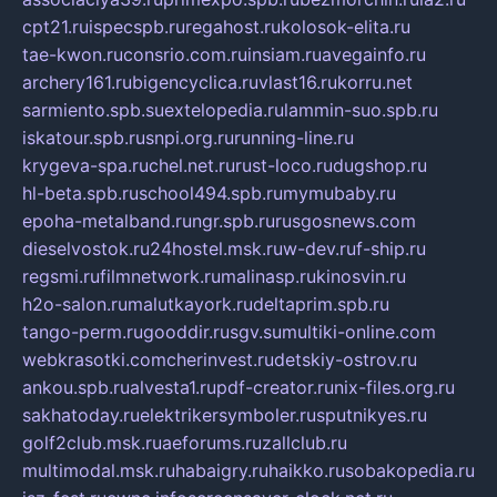
cpt21.ru
ispecspb.ru
regahost.ru
kolosok-elita.ru
tae-kwon.ru
consrio.com.ru
insiam.ru
avegainfo.ru
archery161.ru
bigencyclica.ru
vlast16.ru
korru.net
sarmiento.spb.su
extelopedia.ru
lammin-suo.spb.ru
iskatour.spb.ru
snpi.org.ru
running-line.ru
krygeva-spa.ru
chel.net.ru
rust-loco.ru
dugshop.ru
hl-beta.spb.ru
school494.spb.ru
mymubaby.ru
epoha-metalband.ru
ngr.spb.ru
rusgosnews.com
dieselvostok.ru
24hostel.msk.ru
w-dev.ru
f-ship.ru
regsmi.ru
filmnetwork.ru
malinasp.ru
kinosvin.ru
h2o-salon.ru
malutkayork.ru
deltaprim.spb.ru
tango-perm.ru
gooddir.ru
sgv.su
multiki-online.com
webkrasotki.com
cherinvest.ru
detskiy-ostrov.ru
ankou.spb.ru
alvesta1.ru
pdf-creator.ru
nix-files.org.ru
sakhatoday.ru
elektrikersymboler.ru
sputnikyes.ru
golf2club.msk.ru
aeforums.ru
zallclub.ru
multimodal.msk.ru
habaigry.ru
haikko.ru
sobakopedia.ru