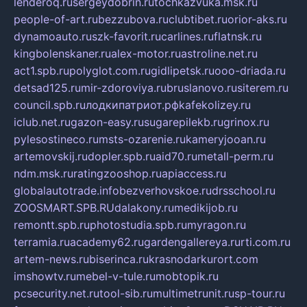
lenderoq.ru
sergeydobrin.ru
tochkazvuka.msk.ru
people-of-art.ru
bezzubova.ru
clubtibet.ru
orior-aks.ru
dynamoauto.ru
szk-favorit.ru
carlines.ru
flatnsk.ru
kingbolenskaner.ru
alex-motor.ru
astroline.net.ru
act1.spb.ru
polyglot.com.ru
gidlipetsk.ru
ooo-driada.ru
detsad125.ru
mir-zdoroviya.ru
bruslanovo.ru
siterem.ru
council.spb.ru
лодкипатриот.рф
kafekolizey.ru
iclub.net.ru
gazon-easy.ru
sugarepilekb.ru
grinox.ru
pylesostineco.ru
msts-ozarenie.ru
kameryjooan.ru
artemovskij.ru
dopler.spb.ru
aid70.ru
metall-perm.ru
ndm.msk.ru
ratingzooshop.ru
apiaccess.ru
globalautotrade.info
bezverhovskoe.ru
drsschool.ru
ZOOSMART.SPB.RU
dalakony.ru
medikijob.ru
remontt.spb.ru
photostudia.spb.ru
myragon.ru
terramia.ru
academy62.ru
gardengallereya.ru
rti.com.ru
artem-news.ru
biserinca.ru
krasnodarkurort.com
imshowtv.ru
mebel-v-tule.ru
mobtopik.ru
pcsecurity.net.ru
tool-sib.ru
multimetrunit.ru
sp-tour.ru