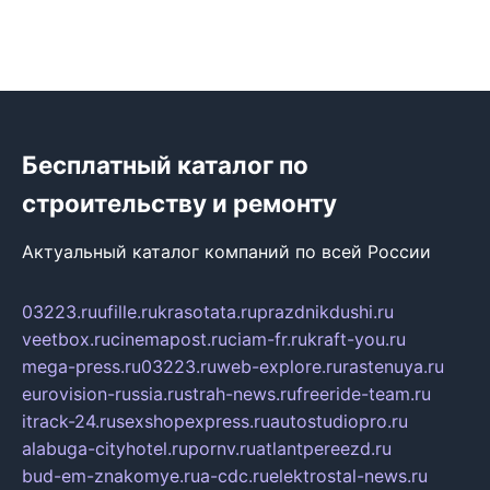
Бесплатный каталог по
строительству и ремонту
Актуальный каталог компаний по всей России
03223.ru
ufille.ru
krasotata.ru
prazdnikdushi.ru
veetbox.ru
cinemapost.ru
ciam-fr.ru
kraft-you.ru
mega-press.ru
03223.ru
web-explore.ru
rastenuya.ru
eurovision-russia.ru
strah-news.ru
freeride-team.ru
itrack-24.ru
sexshopexpress.ru
autostudiopro.ru
alabuga-cityhotel.ru
pornv.ru
atlantpereezd.ru
bud-em-znakomye.ru
a-cdc.ru
elektrostal-news.ru