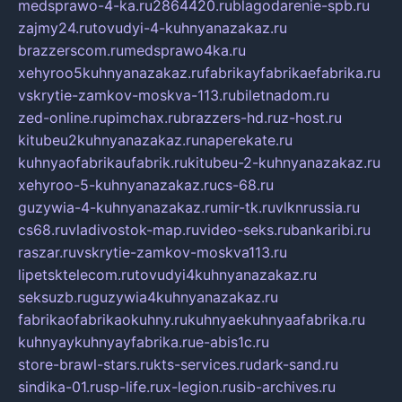
medsprawo-4-ka.ru
2864420.ru
blagodarenie-spb.ru
zajmy24.ru
tovudyi-4-kuhnyanazakaz.ru
brazzerscom.ru
medsprawo4ka.ru
xehyroo5kuhnyanazakaz.ru
fabrikayfabrikaefabrika.ru
vskrytie-zamkov-moskva-113.ru
biletnadom.ru
zed-online.ru
pimchax.ru
brazzers-hd.ru
z-host.ru
kitubeu2kuhnyanazakaz.ru
naperekate.ru
kuhnyaofabrikaufabrik.ru
kitubeu-2-kuhnyanazakaz.ru
xehyroo-5-kuhnyanazakaz.ru
cs-68.ru
guzywia-4-kuhnyanazakaz.ru
mir-tk.ru
vlknrussia.ru
cs68.ru
vladivostok-map.ru
video-seks.ru
bankaribi.ru
raszar.ru
vskrytie-zamkov-moskva113.ru
lipetsktelecom.ru
tovudyi4kuhnyanazakaz.ru
seksuzb.ru
guzywia4kuhnyanazakaz.ru
fabrikaofabrikaokuhny.ru
kuhnyaekuhnyaafabrika.ru
kuhnyaykuhnyayfabrika.ru
e-abis1c.ru
store-brawl-stars.ru
kts-services.ru
dark-sand.ru
sindika-01.ru
sp-life.ru
x-legion.ru
sib-archives.ru