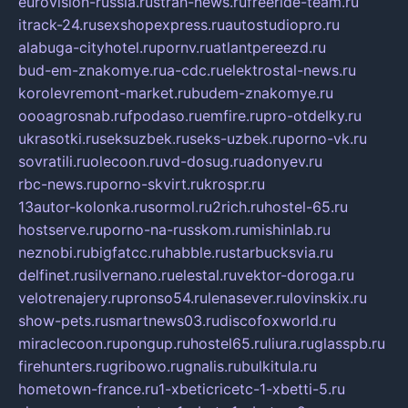
eurovision-russia.ru
strah-news.ru
freeride-team.ru
itrack-24.ru
sexshopexpress.ru
autostudiopro.ru
alabuga-cityhotel.ru
pornv.ru
atlantpereezd.ru
bud-em-znakomye.ru
a-cdc.ru
elektrostal-news.ru
korolevremont-market.ru
budem-znakomye.ru
oooagrosnab.ru
fpodaso.ru
emfire.ru
pro-otdelky.ru
ukrasotki.ru
seksuzbek.ru
seks-uzbek.ru
porno-vk.ru
sovratili.ru
olecoon.ru
vd-dosug.ru
adonyev.ru
rbc-news.ru
porno-skvirt.ru
krospr.ru
13autor-kolonka.ru
sormol.ru
2rich.ru
hostel-65.ru
hostserve.ru
porno-na-russkom.ru
mishinlab.ru
neznobi.ru
bigfatcc.ru
habble.ru
starbucksvia.ru
delfinet.ru
silvernano.ru
elestal.ru
vektor-doroga.ru
velotrenajery.ru
pronso54.ru
lenasever.ru
lovinskix.ru
show-pets.ru
smartnews03.ru
discofoxworld.ru
miraclecoon.ru
pongup.ru
hostel65.ru
liura.ru
glasspb.ru
firehunters.ru
gribowo.ru
gnalis.ru
bulkitula.ru
hometown-france.ru
1-xbeticricetc-1-xbetti-5.ru