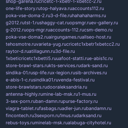
shop-garena.ru
cricetc-1-xbetr-1-xbetcc-2.ru
one-life-story.ru
top-halyava.ru
accounts112.ru
poka-vse-doma-2.ru
3-d-file.ru
hahahaharms.ru
g2012.ru
tst-1.ru
shaggy-cat.ru
opsmgr.ru
ev-gallery.ru
g-2012.ru
ops-mgr.ru
accounts-112.ru
csm-demo.ru
poka-vse-doma2.ru
airgungames.ru
allseo-host.ru
tehosmotre.ru
varieta-yug.ru
cricetc1xbetr1xbetcc2.ru
raytor-d.ru
atillagunn.ru
3d-file.ru
1xbeticricetc1xbetti5.ru
uafoot-statti.ru
e-abis1c.ru
store-brawl-stars.ru
kts-services.ru
dark-sand.ru
sindika-01.ru
sp-life.ru
x-legion.ru
sib-archives.ru
e-abis-1-c.ru
sindika01.ru
venda-festival.ru
store-brawlstars.ru
dooraleksandria.ru
antenna-highly.ru
mine-lab-msk.ru
1-mus.ru
3-sex-porn.ru
ban-damn.ru
purse-factory.ru
viagra-tablet.ru
fasbags.ru
adler-jun.ru
bandamn.ru
fincontech.ru
3sexporn.ru
1mus.ru
darksand.ru
rebus-toys.ru
minelab-msk.ru
alabuga-cityhotel.ru