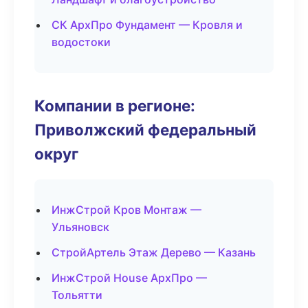
СК АрхПро Фундамент — Кровля и
водостоки
Компании в регионе:
Приволжский федеральный
округ
ИнжСтрой Кров Монтаж —
Ульяновск
СтройАртель Этаж Дерево — Казань
ИнжСтрой House АрхПро —
Тольятти