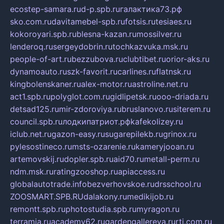
ecostep-samara.ru
d-p.spb.ru
галактика73.рф
sko.com.ru
davitamebel-spb.ru
fotsis.ru
tesiaes.ru
kokoroyari.spb.ru
blesna-kazan.ru
mossilver.ru
lenderoq.ru
sergeydobrin.ru
tochkazvuka.msk.ru
people-of-art.ru
bezzubova.ru
clubtibet.ru
orior-aks.ru
dynamoauto.ru
szk-favorit.ru
carlines.ru
flatnsk.ru
kingbolenskaner.ru
alex-motor.ru
astroline.net.ru
act1.spb.ru
polyglot.com.ru
gidlipetsk.ru
ooo-driada.ru
detsad125.ru
mir-zdoroviya.ru
bruslanovo.ru
siterem.ru
council.spb.ru
лодкипатриот.рф
kafekolizey.ru
iclub.net.ru
gazon-easy.ru
sugarepilekb.ru
grinox.ru
pylesostineco.ru
msts-ozarenie.ru
kameryjooan.ru
artemovskij.ru
dopler.spb.ru
aid70.ru
metall-perm.ru
ndm.msk.ru
ratingzooshop.ru
apiaccess.ru
globalautotrade.info
bezverhovskoe.ru
drsschool.ru
ZOOSMART.SPB.RU
dalakony.ru
medikijob.ru
remontt.spb.ru
photostudia.spb.ru
myragon.ru
terramia.ru
academy62.ru
gardengallereya.ru
rti.com.ru