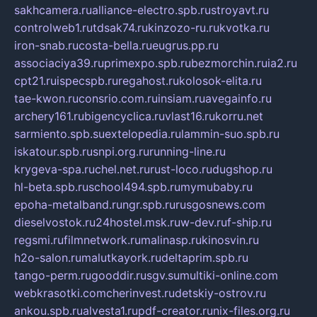
sakhcamera.ru
alliance-electro.spb.ru
stroyavt.ru
controlweb1.ru
tdsak74.ru
kinzozo-ru.ru
kvotka.ru
iron-snab.ru
costa-bella.ru
eugrus.pp.ru
associaciya39.ru
primexpo.spb.ru
bezmorchin.ru
ia2.ru
cpt21.ru
ispecspb.ru
regahost.ru
kolosok-elita.ru
tae-kwon.ru
consrio.com.ru
insiam.ru
avegainfo.ru
archery161.ru
bigencyclica.ru
vlast16.ru
korru.net
sarmiento.spb.su
extelopedia.ru
lammin-suo.spb.ru
iskatour.spb.ru
snpi.org.ru
running-line.ru
krygeva-spa.ru
chel.net.ru
rust-loco.ru
dugshop.ru
hl-beta.spb.ru
school494.spb.ru
mymubaby.ru
epoha-metalband.ru
ngr.spb.ru
rusgosnews.com
dieselvostok.ru
24hostel.msk.ru
w-dev.ru
f-ship.ru
regsmi.ru
filmnetwork.ru
malinasp.ru
kinosvin.ru
h2o-salon.ru
malutkayork.ru
deltaprim.spb.ru
tango-perm.ru
gooddir.ru
sgv.su
multiki-online.com
webkrasotki.com
cherinvest.ru
detskiy-ostrov.ru
ankou.spb.ru
alvesta1.ru
pdf-creator.ru
nix-files.org.ru