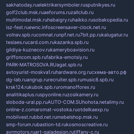
sakhatoday.ru
elektrikersymboler.ru
sputnikyes.ru
golf2club.msk.ru
aeforums.ru
zallclub.ru
multimodal.msk.ru
habaigry.ru
haikko.ru
sobakopedia.ru
isz-fest.ru
ewnc.info
screensaver-clock.net.ru
volnav.spb.ru
comnat.ru
npf.net.ru
7bit.pp.ru
kalugatur.ru
tesiaes.ru
card.com.ru
kazanka.spb.ru
gildiya-kuznecov.ru
kameryboavision.ru
griffoncom.spb.ru
fabrika-emotsiy.ru
PARK-MATROSOVA.RU
agat.spb.ru
avtoyurist-moskva1.ru
hardware.org.ru
схема-авто.рф
dg-lab.ru
angrup.ru
recruiter.spb.ru
music8.spb.ru
krsk124.ru
kubok.spb.ru
romanofforex.ru
analitikaplus.ru
spyonline.ru
zosikamery.ru
sloboda-ural.pp.ru
AUTO-COM.SU
hohota.net
alimy.ru
online-z.com
aromat-vostoka.ru
otdelkaexp.ru
mobilvest.ru
bbd.net.ru
mebelshop.msk.ru
smp-forum.ru
bastion-td.ru
kosmoscreative.ru
avrmotors.ru
art-galadesign.ru
tiffany-c.ru