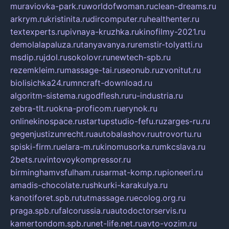
muraviovka-park.ru
worldofwoman.ru
clean-dreams.ru
arkrym.ru
kristinita.ru
dircomputer.ru
healthenter.ru
textexperts.ru
pivnaya-kruzhka.ru
kinofilmy-2021.ru
demolalapaluza.ru
tanyavanya.ru
remstir-tolyatti.ru
msdip.ru
jdol.ru
sokolovr.ru
newtech-spb.ru
rezemkleim.ru
massage-tai.ru
seonub.ru
zvonitut.ru
biolisichka24.ru
mncraft-download.ru
algoritm-sistema.ru
godflesh.ru
ru-industria.ru
zebra-tlt.ru
okna-proficom.ru
erynok.ru
onlinekinospace.ru
startupstudio-fefu.ru
zarges-ru.ru
gegenjustizunrecht.ru
autobalashov.ru
utrovortu.ru
spiski-firm.ru
elara-m.ru
kinomusorka.ru
mkcslava.ru
2bets.ru
vintovoykompressor.ru
birminghamvsfulham.ru
sarmat-komp.ru
pioneeri.ru
amadis-chocolate.ru
shkurki-karakulya.ru
kanotiforet.spb.ru
tutmassage.ru
ecolog.org.ru
praga.spb.ru
falcorussia.ru
autodoctorservis.ru
kamertondom.spb.ru
net-life.net.ru
avto-vozim.ru