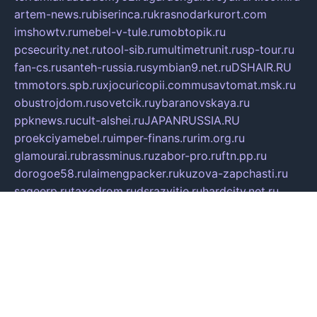
artem-news.ru
biserinca.ru
krasnodarkurort.com
imshowtv.ru
mebel-v-tule.ru
mobtopik.ru
pcsecurity.net.ru
tool-sib.ru
multimetrunit.ru
sp-tour.ru
fan-cs.ru
santeh-russia.ru
symbian9.net.ru
DSHAIR.RU
tmmotors.spb.ru
xjocuricopii.com
musavtomat.msk.ru
obustrojdom.ru
sovetcik.ru
ybaranovskaya.ru
ppknews.ru
cult-alshei.ru
JAPANRUSSIA.RU
proekciyamebel.ru
imper-finans.ru
rim.org.ru
glamourai.ru
brassminus.ru
zabor-pro.ru
ftn.pp.ru
dorogoe58.ru
laimengpacker.ru
kuzova-zapchasti.ru
sageerp.ru
taxodrom.ru
dsrazvitie.ru
hardcity.net.ru
ratinghomegames.ru
topservice25.ru
gubernyan.ru
gtglasslined.ru
ii4.ru
tssport.spb.ru
andorra24.com
blackwallstreet.ru
oboimos.ru
optim-doors.com.ru
ikuch.ru
nycr.org.ru
npa21.ru
vremya-ch.spb.ru
desert000.ru
ivtorgi.ru
ifiori.ru
catalog-statei.ru
dcv.org.ru
spetsmaster174.ru
ipkameryhiseeu.ru
dum26.ru
ruspol.spb.ru
fr-opendp.ru
kam-solnyshko.ru