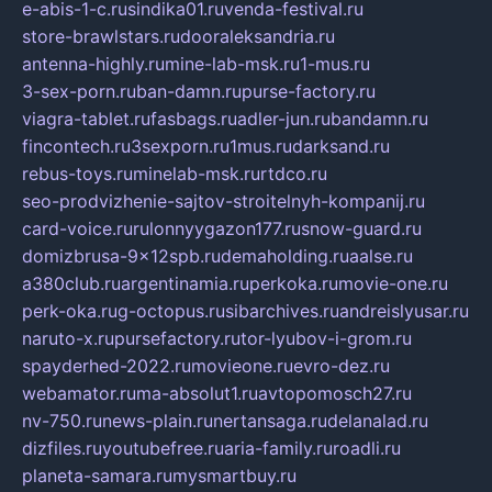
e-abis-1-c.ru
sindika01.ru
venda-festival.ru
store-brawlstars.ru
dooraleksandria.ru
antenna-highly.ru
mine-lab-msk.ru
1-mus.ru
3-sex-porn.ru
ban-damn.ru
purse-factory.ru
viagra-tablet.ru
fasbags.ru
adler-jun.ru
bandamn.ru
fincontech.ru
3sexporn.ru
1mus.ru
darksand.ru
rebus-toys.ru
minelab-msk.ru
rtdco.ru
seo-prodvizhenie-sajtov-stroitelnyh-kompanij.ru
card-voice.ru
rulonnyygazon177.ru
snow-guard.ru
domizbrusa-9x12spb.ru
demaholding.ru
aalse.ru
a380club.ru
argentinamia.ru
perkoka.ru
movie-one.ru
perk-oka.ru
g-octopus.ru
sibarchives.ru
andreislyusar.ru
naruto-x.ru
pursefactory.ru
tor-lyubov-i-grom.ru
spayderhed-2022.ru
movieone.ru
evro-dez.ru
webamator.ru
ma-absolut1.ru
avtopomosch27.ru
nv-750.ru
news-plain.ru
nertansaga.ru
delanalad.ru
dizfiles.ru
youtubefree.ru
aria-family.ru
roadli.ru
planeta-samara.ru
mysmartbuy.ru