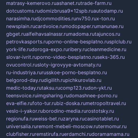
matrasy-kemerovo.ru
ashanet.ru
trade-farm.ru
dotcustoms.ru
domizbrusa9x12spb.ru
autodamp.ru
narasimha.ru
djcommodities.ru
nv750.ru
x-ton.ru
newsplain.ru
cardvoice.ru
modopaper.ru
manunae.ru
gbget.ru
alfeihavsalnassr.ru
madoma.ru
tajuncos.ru
petrovkasports.ru
porno-online-besplatno.ru
splclub.ru
york-life.ru
doroga-expo.ru
ribery.ru
cleanmedicine.ru
slovar-ivrit.ru
porno-video-besplatno.ru
seks-365.ru
ovucontrol.ru
sloty-igrovyye-avtomaty.ru
ru-industriya.ru
russkoe-porno-besplatno.ru
belgorod-day.ru
digilith.ru
pichkurovlab.ru
medic-today.ru
taksu.ru
comp123.ru
don-ykt.ru
teensvoice.ru
imgsharing.ru
domashnee-porno.ru
eva-elfie.ru
foto-tur.ru
biz-doska.ru
metropoltravel.ru
veslo-i-yakor.ru
borodino-media.ru
rostotsky.ru
regionufa.ru
weiss-bet.ru
zaryna.ru
casinotablet.ru
universalia.ru
remont-mebeli-moscow.ru
termomur.ru
clubfisher.ru
remstirufa.ru
erdamchi.ru
doramamama.ru