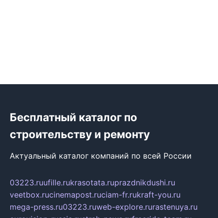
Бесплатный каталог по
строительству и ремонту
Актуальный каталог компаний по всей России
03223.ru
ufille.ru
krasotata.ru
prazdnikdushi.ru
veetbox.ru
cinemapost.ru
ciam-fr.ru
kraft-you.ru
mega-press.ru
03223.ru
web-explore.ru
rastenuya.ru