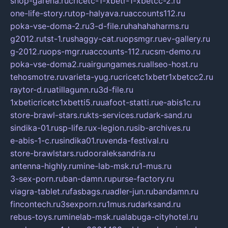
shop-garena.ru
cricetc-1-xbetr-1-xbetcc-2.ru
one-life-story.ru
top-halyava.ru
accounts112.ru
poka-vse-doma-2.ru
3-d-file.ru
hahahaharms.ru
g2012.ru
tst-1.ru
shaggy-cat.ru
opsmgr.ru
ev-gallery.ru
g-2012.ru
ops-mgr.ru
accounts-112.ru
csm-demo.ru
poka-vse-doma2.ru
airgungames.ru
allseo-host.ru
tehosmotre.ru
varieta-yug.ru
cricetc1xbetr1xbetcc2.ru
raytor-d.ru
atillagunn.ru
3d-file.ru
1xbeticricetc1xbetti5.ru
uafoot-statti.ru
e-abis1c.ru
store-brawl-stars.ru
kts-services.ru
dark-sand.ru
sindika-01.ru
sp-life.ru
x-legion.ru
sib-archives.ru
e-abis-1-c.ru
sindika01.ru
venda-festival.ru
store-brawlstars.ru
dooraleksandria.ru
antenna-highly.ru
mine-lab-msk.ru
1-mus.ru
3-sex-porn.ru
ban-damn.ru
purse-factory.ru
viagra-tablet.ru
fasbags.ru
adler-jun.ru
bandamn.ru
fincontech.ru
3sexporn.ru
1mus.ru
darksand.ru
rebus-toys.ru
minelab-msk.ru
alabuga-cityhotel.ru