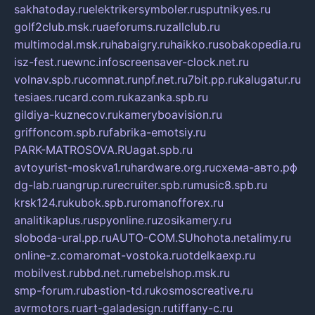
sakhatoday.ru
elektrikersymboler.ru
sputnikyes.ru
golf2club.msk.ru
aeforums.ru
zallclub.ru
multimodal.msk.ru
habaigry.ru
haikko.ru
sobakopedia.ru
isz-fest.ru
ewnc.info
screensaver-clock.net.ru
volnav.spb.ru
comnat.ru
npf.net.ru
7bit.pp.ru
kalugatur.ru
tesiaes.ru
card.com.ru
kazanka.spb.ru
gildiya-kuznecov.ru
kameryboavision.ru
griffoncom.spb.ru
fabrika-emotsiy.ru
PARK-MATROSOVA.RU
agat.spb.ru
avtoyurist-moskva1.ru
hardware.org.ru
схема-авто.рф
dg-lab.ru
angrup.ru
recruiter.spb.ru
music8.spb.ru
krsk124.ru
kubok.spb.ru
romanofforex.ru
analitikaplus.ru
spyonline.ru
zosikamery.ru
sloboda-ural.pp.ru
AUTO-COM.SU
hohota.net
alimy.ru
online-z.com
aromat-vostoka.ru
otdelkaexp.ru
mobilvest.ru
bbd.net.ru
mebelshop.msk.ru
smp-forum.ru
bastion-td.ru
kosmoscreative.ru
avrmotors.ru
art-galadesign.ru
tiffany-c.ru