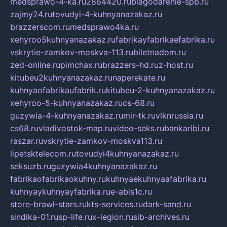
medsprawo-4-ka.ru
2864420.ru
blagodarenie-spb.ru
zajmy24.ru
tovudyi-4-kuhnyanazakaz.ru
brazzerscom.ru
medsprawo4ka.ru
xehyroo5kuhnyanazakaz.ru
fabrikayfabrikaefabrika.ru
vskrytie-zamkov-moskva-113.ru
biletnadom.ru
zed-online.ru
pimchax.ru
brazzers-hd.ru
z-host.ru
kitubeu2kuhnyanazakaz.ru
naperekate.ru
kuhnyaofabrikaufabrik.ru
kitubeu-2-kuhnyanazakaz.ru
xehyroo-5-kuhnyanazakaz.ru
cs-68.ru
guzywia-4-kuhnyanazakaz.ru
mir-tk.ru
vlknrussia.ru
cs68.ru
vladivostok-map.ru
video-seks.ru
bankaribi.ru
raszar.ru
vskrytie-zamkov-moskva113.ru
lipetsktelecom.ru
tovudyi4kuhnyanazakaz.ru
seksuzb.ru
guzywia4kuhnyanazakaz.ru
fabrikaofabrikaokuhny.ru
kuhnyaekuhnyaafabrika.ru
kuhnyaykuhnyayfabrika.ru
e-abis1c.ru
store-brawl-stars.ru
kts-services.ru
dark-sand.ru
sindika-01.ru
sp-life.ru
x-legion.ru
sib-archives.ru