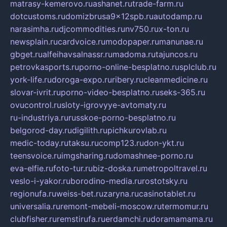
matrasy-kemerovo.ru
ashanet.ru
trade-farm.ru
dotcustoms.ru
domizbrusa9x12spb.ru
autodamp.ru
narasimha.ru
djcommodities.ru
nv750.ru
x-ton.ru
newsplain.ru
cardvoice.ru
modopaper.ru
manunae.ru
gbget.ru
alfeihavsalnassr.ru
madoma.ru
tajuncos.ru
petrovkasports.ru
porno-online-besplatno.ru
splclub.ru
york-life.ru
doroga-expo.ru
ribery.ru
cleanmedicine.ru
slovar-ivrit.ru
porno-video-besplatno.ru
seks-365.ru
ovucontrol.ru
sloty-igrovyye-avtomaty.ru
ru-industriya.ru
russkoe-porno-besplatno.ru
belgorod-day.ru
digilith.ru
pichkurovlab.ru
medic-today.ru
taksu.ru
comp123.ru
don-ykt.ru
teensvoice.ru
imgsharing.ru
domashnee-porno.ru
eva-elfie.ru
foto-tur.ru
biz-doska.ru
metropoltravel.ru
veslo-i-yakor.ru
borodino-media.ru
rostotsky.ru
regionufa.ru
weiss-bet.ru
zaryna.ru
casinotablet.ru
universalia.ru
remont-mebeli-moscow.ru
termomur.ru
clubfisher.ru
remstirufa.ru
erdamchi.ru
doramamama.ru