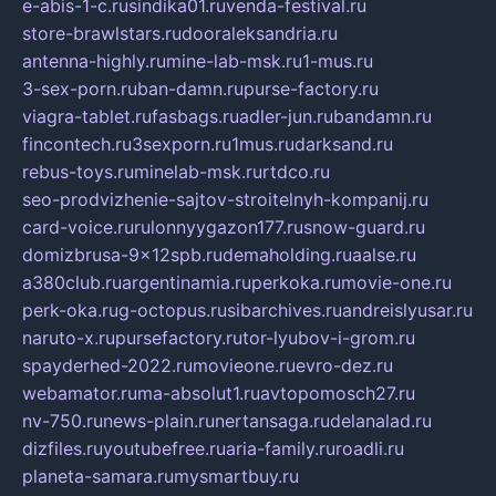
e-abis-1-c.ru
sindika01.ru
venda-festival.ru
store-brawlstars.ru
dooraleksandria.ru
antenna-highly.ru
mine-lab-msk.ru
1-mus.ru
3-sex-porn.ru
ban-damn.ru
purse-factory.ru
viagra-tablet.ru
fasbags.ru
adler-jun.ru
bandamn.ru
fincontech.ru
3sexporn.ru
1mus.ru
darksand.ru
rebus-toys.ru
minelab-msk.ru
rtdco.ru
seo-prodvizhenie-sajtov-stroitelnyh-kompanij.ru
card-voice.ru
rulonnyygazon177.ru
snow-guard.ru
domizbrusa-9x12spb.ru
demaholding.ru
aalse.ru
a380club.ru
argentinamia.ru
perkoka.ru
movie-one.ru
perk-oka.ru
g-octopus.ru
sibarchives.ru
andreislyusar.ru
naruto-x.ru
pursefactory.ru
tor-lyubov-i-grom.ru
spayderhed-2022.ru
movieone.ru
evro-dez.ru
webamator.ru
ma-absolut1.ru
avtopomosch27.ru
nv-750.ru
news-plain.ru
nertansaga.ru
delanalad.ru
dizfiles.ru
youtubefree.ru
aria-family.ru
roadli.ru
planeta-samara.ru
mysmartbuy.ru