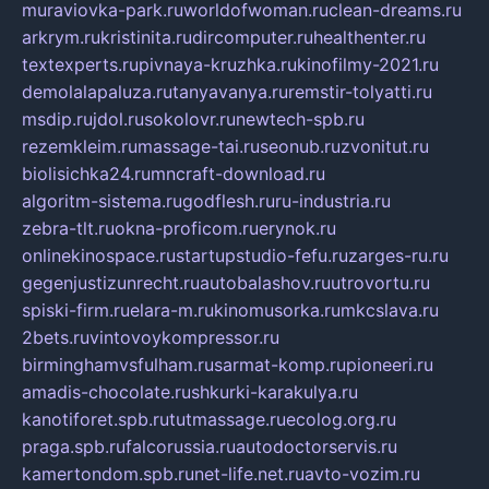
muraviovka-park.ru
worldofwoman.ru
clean-dreams.ru
arkrym.ru
kristinita.ru
dircomputer.ru
healthenter.ru
textexperts.ru
pivnaya-kruzhka.ru
kinofilmy-2021.ru
demolalapaluza.ru
tanyavanya.ru
remstir-tolyatti.ru
msdip.ru
jdol.ru
sokolovr.ru
newtech-spb.ru
rezemkleim.ru
massage-tai.ru
seonub.ru
zvonitut.ru
biolisichka24.ru
mncraft-download.ru
algoritm-sistema.ru
godflesh.ru
ru-industria.ru
zebra-tlt.ru
okna-proficom.ru
erynok.ru
onlinekinospace.ru
startupstudio-fefu.ru
zarges-ru.ru
gegenjustizunrecht.ru
autobalashov.ru
utrovortu.ru
spiski-firm.ru
elara-m.ru
kinomusorka.ru
mkcslava.ru
2bets.ru
vintovoykompressor.ru
birminghamvsfulham.ru
sarmat-komp.ru
pioneeri.ru
amadis-chocolate.ru
shkurki-karakulya.ru
kanotiforet.spb.ru
tutmassage.ru
ecolog.org.ru
praga.spb.ru
falcorussia.ru
autodoctorservis.ru
kamertondom.spb.ru
net-life.net.ru
avto-vozim.ru