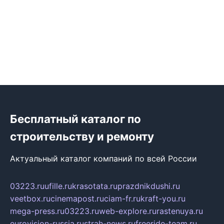
Бесплатный каталог по
строительству и ремонту
Актуальный каталог компаний по всей России
03223.ru
ufille.ru
krasotata.ru
prazdnikdushi.ru
veetbox.ru
cinemapost.ru
ciam-fr.ru
kraft-you.ru
mega-press.ru
03223.ru
web-explore.ru
rastenuya.ru
eurovision-russia.ru
strah-news.ru
freeride-team.ru