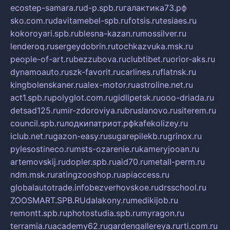
ecostep-samara.ru
d-p.spb.ru
галактика73.рф
sko.com.ru
davitamebel-spb.ru
fotsis.ru
tesiaes.ru
kokoroyari.spb.ru
blesna-kazan.ru
mossilver.ru
lenderoq.ru
sergeydobrin.ru
tochkazvuka.msk.ru
people-of-art.ru
bezzubova.ru
clubtibet.ru
orior-aks.ru
dynamoauto.ru
szk-favorit.ru
carlines.ru
flatnsk.ru
kingbolenskaner.ru
alex-motor.ru
astroline.net.ru
act1.spb.ru
polyglot.com.ru
gidlipetsk.ru
ooo-driada.ru
detsad125.ru
mir-zdoroviya.ru
bruslanovo.ru
siterem.ru
council.spb.ru
лодкипатриот.рф
kafekolizey.ru
iclub.net.ru
gazon-easy.ru
sugarepilekb.ru
grinox.ru
pylesostineco.ru
msts-ozarenie.ru
kameryjooan.ru
artemovskij.ru
dopler.spb.ru
aid70.ru
metall-perm.ru
ndm.msk.ru
ratingzooshop.ru
apiaccess.ru
globalautotrade.info
bezverhovskoe.ru
drsschool.ru
ZOOSMART.SPB.RU
dalakony.ru
medikijob.ru
remontt.spb.ru
photostudia.spb.ru
myragon.ru
terramia.ru
academy62.ru
gardengallereya.ru
rti.com.ru