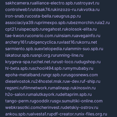
sakhcamera.ru
alliance-electro.spb.ru
stroyavt.ru
controlweb1.ru
tdsak74.ru
kinzozo-ru.ru
kvotka.ru
iron-snab.ru
costa-bella.ru
eugrus.pp.ru
associaciya39.ru
primexpo.spb.ru
bezmorchin.ru
ia2.ru
cpt21.ru
ispecspb.ru
regahost.ru
kolosok-elita.ru
tae-kwon.ru
consrio.com.ru
insiam.ru
avegainfo.ru
archery161.ru
bigencyclica.ru
vlast16.ru
korru.net
sarmiento.spb.su
extelopedia.ru
lammin-suo.spb.ru
iskatour.spb.ru
snpi.org.ru
running-line.ru
krygeva-spa.ru
chel.net.ru
rust-loco.ru
dugshop.ru
hl-beta.spb.ru
school494.spb.ru
mymubaby.ru
epoha-metalband.ru
ngr.spb.ru
rusgosnews.com
dieselvostok.ru
24hostel.msk.ru
w-dev.ru
f-ship.ru
regsmi.ru
filmnetwork.ru
malinasp.ru
kinosvin.ru
h2o-salon.ru
malutkayork.ru
deltaprim.spb.ru
tango-perm.ru
gooddir.ru
sgv.su
multiki-online.com
webkrasotki.com
cherinvest.ru
detskiy-ostrov.ru
ankou.spb.ru
alvesta1.ru
pdf-creator.ru
nix-files.org.ru