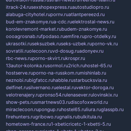
itrack-24.ru
sexshopexpress.ru
autostudiopro.ru
alabuga-cityhotel.ru
pornv.ru
atlantpereezd.ru
bud-em-znakomye.ru
a-cdc.ru
elektrostal-news.ru
korolevremont-market.ru
budem-znakomye.ru
oooagrosnab.ru
fpodaso.ru
emfire.ru
pro-otdelky.ru
ukrasotki.ru
seksuzbek.ru
seks-uzbek.ru
porno-vk.ru
sovratili.ru
olecoon.ru
vd-dosug.ru
adonyev.ru
rbc-news.ru
porno-skvirt.ru
krospr.ru
13autor-kolonka.ru
sormol.ru
2rich.ru
hostel-65.ru
hostserve.ru
porno-na-russkom.ru
mishinlab.ru
neznobi.ru
bigfatcc.ru
habble.ru
starbucksvia.ru
delfinet.ru
silvernano.ru
elestal.ru
vektor-doroga.ru
velotrenajery.ru
pronso54.ru
lenasever.ru
lovinskix.ru
show-pets.ru
smartnews03.ru
discofoxworld.ru
miraclecoon.ru
pongup.ru
hostel65.ru
liura.ru
glasspb.ru
firehunters.ru
gribowo.ru
gnalis.ru
bulkitula.ru
hometown-france.ru
1-xbeticricetc-1-xbetti-5.ru