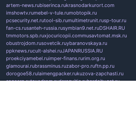
artem-news.ru
biserinca.ru
krasnodarkurort.com
imshowtv.ru
mebel-v-tule.ru
mobtopik.ru
pcsecurity.net.ru
tool-sib.ru
multimetrunit.ru
sp-tour.ru
fan-cs.ru
santeh-russia.ru
symbian9.net.ru
DSHAIR.RU
tmmotors.spb.ru
xjocuricopii.com
musavtomat.msk.ru
obustrojdom.ru
sovetcik.ru
ybaranovskaya.ru
ppknews.ru
cult-alshei.ru
JAPANRUSSIA.RU
proekciyamebel.ru
imper-finans.ru
rim.org.ru
glamourai.ru
brassminus.ru
zabor-pro.ru
ftn.pp.ru
dorogoe58.ru
laimengpacker.ru
kuzova-zapchasti.ru
sageerp.ru
taxodrom.ru
dsrazvitie.ru
hardcity.net.ru
ratinghomegames.ru
topservice25.ru
gubernyan.ru
gtglasslined.ru
ii4.ru
tssport.spb.ru
andorra24.com
blackwallstreet.ru
oboimos.ru
optim-doors.com.ru
ikuch.ru
nycr.org.ru
npa21.ru
vremya-ch.spb.ru
desert000.ru
ivtorgi.ru
ifiori.ru
catalog-statei.ru
dcv.org.ru
spetsmaster174.ru
ipkameryhiseeu.ru
dum26.ru
ruspol.spb.ru
fr-opendp.ru
kam-solnyshko.ru