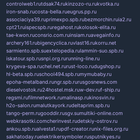
controlweb1.ru
tdsak74.ru
kinzozo-ru.ru
kvotka.ru
iron-snab.ru
costa-bella.ru
eugrus.pp.ru
associaciya39.ru
primexpo.spb.ru
bezmorchin.ru
ia2.ru
cpt21.ru
ispecspb.ru
regahost.ru
kolosok-elita.ru
tae-kwon.ru
consrio.com.ru
insiam.ru
avegainfo.ru
archery161.ru
bigencyclica.ru
vlast16.ru
korru.net
sarmiento.spb.su
extelopedia.ru
lammin-suo.spb.ru
iskatour.spb.ru
snpi.org.ru
running-line.ru
krygeva-spa.ru
chel.net.ru
rust-loco.ru
dugshop.ru
hl-beta.spb.ru
school494.spb.ru
mymubaby.ru
epoha-metalband.ru
ngr.spb.ru
rusgosnews.com
dieselvostok.ru
24hostel.msk.ru
w-dev.ru
f-ship.ru
regsmi.ru
filmnetwork.ru
malinasp.ru
kinosvin.ru
h2o-salon.ru
malutkayork.ru
deltaprim.spb.ru
tango-perm.ru
gooddir.ru
sgv.su
multiki-online.com
webkrasotki.com
cherinvest.ru
detskiy-ostrov.ru
ankou.spb.ru
alvesta1.ru
pdf-creator.ru
nix-files.org.ru
sakhatoday.ru
elektrikersymboler.ru
sputnikyes.ru