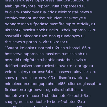
itrack-24.ru
sexshopexpress.ru
autostudiopro.ru
alabuga-cityhotel.ru
pornv.ru
atlantpereezd.ru
bud-em-znakomye.ru
a-cdc.ru
elektrostal-news.ru
korolevremont-market.ru
budem-znakomye.ru
oooagrosnab.ru
fpodaso.ru
emfire.ru
pro-otdelky.ru
ukrasotki.ru
seksuzbek.ru
seks-uzbek.ru
porno-vk.ru
sovratili.ru
olecoon.ru
vd-dosug.ru
adonyev.ru
rbc-news.ru
porno-skvirt.ru
krospr.ru
13autor-kolonka.ru
sormol.ru
2rich.ru
hostel-65.ru
hostserve.ru
porno-na-russkom.ru
mishinlab.ru
neznobi.ru
bigfatcc.ru
habble.ru
starbucksvia.ru
delfinet.ru
silvernano.ru
elestal.ru
vektor-doroga.ru
velotrenajery.ru
pronso54.ru
lenasever.ru
lovinskix.ru
show-pets.ru
smartnews03.ru
discofoxworld.ru
miraclecoon.ru
pongup.ru
hostel65.ru
liura.ru
glasspb.ru
firehunters.ru
gribowo.ru
gnalis.ru
bulkitula.ru
hometown-france.ru
1-xbeticricetc-1-xbetti-5.ru
shop-garena.ru
cricetc-1-xbetr-1-xbetcc-2.ru