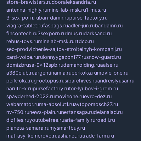
store-brawlstars.ru
dooraleksandria.ru
antenna-highly.ru
mine-lab-msk.ru
1-mus.ru
3-sex-porn.ru
ban-damn.ru
purse-factory.ru
viagra-tablet.ru
fasbags.ru
adler-jun.ru
bandamn.ru
fincontech.ru
3sexporn.ru
1mus.ru
darksand.ru
rebus-toys.ru
minelab-msk.ru
rtdco.ru
seo-prodvizhenie-sajtov-stroitelnyh-kompanij.ru
card-voice.ru
rulonnyygazon177.ru
snow-guard.ru
domizbrusa-9x12spb.ru
demaholding.ru
aalse.ru
a380club.ru
argentinamia.ru
perkoka.ru
movie-one.ru
perk-oka.ru
g-octopus.ru
sibarchives.ru
andreislyusar.ru
naruto-x.ru
pursefactory.ru
tor-lyubov-i-grom.ru
spayderhed-2022.ru
movieone.ru
evro-dez.ru
webamator.ru
ma-absolut1.ru
avtopomosch27.ru
nv-750.ru
news-plain.ru
nertansaga.ru
delanalad.ru
dizfiles.ru
youtubefree.ru
aria-family.ru
roadli.ru
planeta-samara.ru
mysmartbuy.ru
matrasy-kemerovo.ru
ashanet.ru
trade-farm.ru