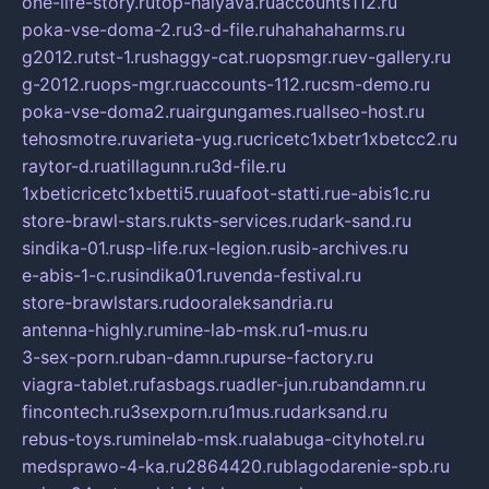
one-life-story.ru
top-halyava.ru
accounts112.ru
poka-vse-doma-2.ru
3-d-file.ru
hahahaharms.ru
g2012.ru
tst-1.ru
shaggy-cat.ru
opsmgr.ru
ev-gallery.ru
g-2012.ru
ops-mgr.ru
accounts-112.ru
csm-demo.ru
poka-vse-doma2.ru
airgungames.ru
allseo-host.ru
tehosmotre.ru
varieta-yug.ru
cricetc1xbetr1xbetcc2.ru
raytor-d.ru
atillagunn.ru
3d-file.ru
1xbeticricetc1xbetti5.ru
uafoot-statti.ru
e-abis1c.ru
store-brawl-stars.ru
kts-services.ru
dark-sand.ru
sindika-01.ru
sp-life.ru
x-legion.ru
sib-archives.ru
e-abis-1-c.ru
sindika01.ru
venda-festival.ru
store-brawlstars.ru
dooraleksandria.ru
antenna-highly.ru
mine-lab-msk.ru
1-mus.ru
3-sex-porn.ru
ban-damn.ru
purse-factory.ru
viagra-tablet.ru
fasbags.ru
adler-jun.ru
bandamn.ru
fincontech.ru
3sexporn.ru
1mus.ru
darksand.ru
rebus-toys.ru
minelab-msk.ru
alabuga-cityhotel.ru
medsprawo-4-ka.ru
2864420.ru
blagodarenie-spb.ru