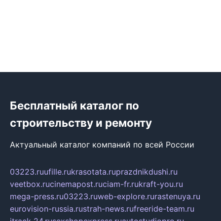
Бесплатный каталог по
строительству и ремонту
Актуальный каталог компаний по всей России
03223.ru
ufille.ru
krasotata.ru
prazdnikdushi.ru
veetbox.ru
cinemapost.ru
ciam-fr.ru
kraft-you.ru
mega-press.ru
03223.ru
web-explore.ru
rastenuya.ru
eurovision-russia.ru
strah-news.ru
freeride-team.ru