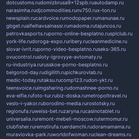
dotcustoms.ru
domizbrusa9x12spb.ru
autodamp.ru
narasimha.ru
djcommodities.ru
nv750.ru
x-ton.ru
newsplain.ru
cardvoice.ru
modopaper.ru
manunae.ru
gbget.ru
alfeihavsalnassr.ru
madoma.ru
tajuncos.ru
petrovkasports.ru
porno-online-besplatno.ru
splclub.ru
york-life.ru
doroga-expo.ru
ribery.ru
cleanmedicine.ru
slovar-ivrit.ru
porno-video-besplatno.ru
seks-365.ru
ovucontrol.ru
sloty-igrovyye-avtomaty.ru
ru-industriya.ru
russkoe-porno-besplatno.ru
belgorod-day.ru
digilith.ru
pichkurovlab.ru
medic-today.ru
taksu.ru
comp123.ru
don-ykt.ru
teensvoice.ru
imgsharing.ru
domashnee-porno.ru
eva-elfie.ru
foto-tur.ru
biz-doska.ru
metropoltravel.ru
veslo-i-yakor.ru
borodino-media.ru
rostotsky.ru
regionufa.ru
weiss-bet.ru
zaryna.ru
casinotablet.ru
universalia.ru
remont-mebeli-moscow.ru
termomur.ru
clubfisher.ru
remstirufa.ru
erdamchi.ru
doramamama.ru
muraviovka-park.ru
worldofwoman.ru
clean-dreams.ru