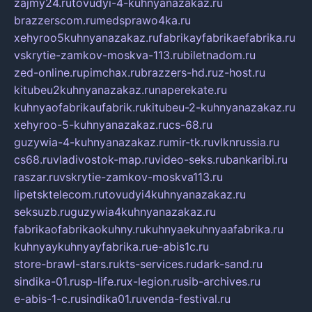
zajmy24.ru
tovudyi-4-kuhnyanazakaz.ru
brazzerscom.ru
medsprawo4ka.ru
xehyroo5kuhnyanazakaz.ru
fabrikayfabrikaefabrika.ru
vskrytie-zamkov-moskva-113.ru
biletnadom.ru
zed-online.ru
pimchax.ru
brazzers-hd.ru
z-host.ru
kitubeu2kuhnyanazakaz.ru
naperekate.ru
kuhnyaofabrikaufabrik.ru
kitubeu-2-kuhnyanazakaz.ru
xehyroo-5-kuhnyanazakaz.ru
cs-68.ru
guzywia-4-kuhnyanazakaz.ru
mir-tk.ru
vlknrussia.ru
cs68.ru
vladivostok-map.ru
video-seks.ru
bankaribi.ru
raszar.ru
vskrytie-zamkov-moskva113.ru
lipetsktelecom.ru
tovudyi4kuhnyanazakaz.ru
seksuzb.ru
guzywia4kuhnyanazakaz.ru
fabrikaofabrikaokuhny.ru
kuhnyaekuhnyaafabrika.ru
kuhnyaykuhnyayfabrika.ru
e-abis1c.ru
store-brawl-stars.ru
kts-services.ru
dark-sand.ru
sindika-01.ru
sp-life.ru
x-legion.ru
sib-archives.ru
e-abis-1-c.ru
sindika01.ru
venda-festival.ru