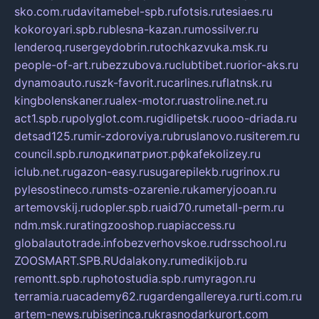
sko.com.ru
davitamebel-spb.ru
fotsis.ru
tesiaes.ru
kokoroyari.spb.ru
blesna-kazan.ru
mossilver.ru
lenderoq.ru
sergeydobrin.ru
tochkazvuka.msk.ru
people-of-art.ru
bezzubova.ru
clubtibet.ru
orior-aks.ru
dynamoauto.ru
szk-favorit.ru
carlines.ru
flatnsk.ru
kingbolenskaner.ru
alex-motor.ru
astroline.net.ru
act1.spb.ru
polyglot.com.ru
gidlipetsk.ru
ooo-driada.ru
detsad125.ru
mir-zdoroviya.ru
bruslanovo.ru
siterem.ru
council.spb.ru
лодкипатриот.рф
kafekolizey.ru
iclub.net.ru
gazon-easy.ru
sugarepilekb.ru
grinox.ru
pylesostineco.ru
msts-ozarenie.ru
kameryjooan.ru
artemovskij.ru
dopler.spb.ru
aid70.ru
metall-perm.ru
ndm.msk.ru
ratingzooshop.ru
apiaccess.ru
globalautotrade.info
bezverhovskoe.ru
drsschool.ru
ZOOSMART.SPB.RU
dalakony.ru
medikijob.ru
remontt.spb.ru
photostudia.spb.ru
myragon.ru
terramia.ru
academy62.ru
gardengallereya.ru
rti.com.ru
artem-news.ru
biserinca.ru
krasnodarkurort.com