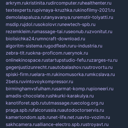
arkrym.ru
kristinita.ru
dircomputer.ru
healthenter.ru
textexperts.ru
pivnaya-kruzhka.ru
kinofilmy-2021.ru
demolalapaluza.ru
tanyavanya.ru
remstir-tolyatti.ru
msdip.ru
jdol.ru
sokolovr.ru
newtech-spb.ru
rezemkleim.ru
massage-tai.ru
seonub.ru
zvonitut.ru
biolisichka24.ru
mncraft-download.ru
algoritm-sistema.ru
godflesh.ru
ru-industria.ru
zebra-tlt.ru
okna-proficom.ru
erynok.ru
onlinekinospace.ru
startupstudio-fefu.ru
zarges-ru.ru
gegenjustizunrecht.ru
autobalashov.ru
utrovortu.ru
spiski-firm.ru
elara-m.ru
kinomusorka.ru
mkcslava.ru
2bets.ru
vintovoykompressor.ru
birminghamvsfulham.ru
sarmat-komp.ru
pioneeri.ru
amadis-chocolate.ru
shkurki-karakulya.ru
kanotiforet.spb.ru
tutmassage.ru
ecolog.org.ru
praga.spb.ru
falcorussia.ru
autodoctorservis.ru
kamertondom.spb.ru
net-life.net.ru
avto-vozim.ru
sakhcamera.ru
alliance-electro.spb.ru
stroyavt.ru