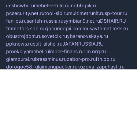
imshowtv.ru
mebel-v-tule.ru
mobtopik.ru
pcsecurity.net.ru
tool-sib.ru
multimetrunit.ru
sp-tour.ru
fan-cs.ru
santeh-russia.ru
symbian9.net.ru
DSHAIR.RU
tmmotors.spb.ru
xjocuricopii.com
musavtomat.msk.ru
obustrojdom.ru
sovetcik.ru
ybaranovskaya.ru
ppknews.ru
cult-alshei.ru
JAPANRUSSIA.RU
proekciyamebel.ru
imper-finans.ru
rim.org.ru
glamourai.ru
brassminus.ru
zabor-pro.ru
ftn.pp.ru
dorogoe58.ru
laimengpacker.ru
kuzova-zapchasti.ru
sageerp.ru
taxodrom.ru
dsrazvitie.ru
hardcity.net.ru
ratinghomegames.ru
topservice25.ru
gubernyan.ru
gtglasslined.ru
ii4.ru
tssport.spb.ru
andorra24.com
blackwallstreet.ru
oboimos.ru
optim-doors.com.ru
ikuch.ru
nycr.org.ru
npa21.ru
vremya-ch.spb.ru
desert000.ru
ivtorgi.ru
ifiori.ru
catalog-statei.ru
dcv.org.ru
spetsmaster174.ru
ipkameryhiseeu.ru
dum26.ru
ruspol.spb.ru
fr-opendp.ru
kam-solnyshko.ru
cheyenne-arapaho.ru
sevzapmetal.spb.ru