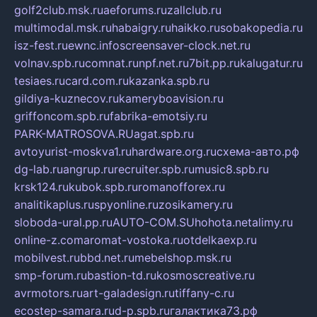
golf2club.msk.ru
aeforums.ru
zallclub.ru
multimodal.msk.ru
habaigry.ru
haikko.ru
sobakopedia.ru
isz-fest.ru
ewnc.info
screensaver-clock.net.ru
volnav.spb.ru
comnat.ru
npf.net.ru
7bit.pp.ru
kalugatur.ru
tesiaes.ru
card.com.ru
kazanka.spb.ru
gildiya-kuznecov.ru
kameryboavision.ru
griffoncom.spb.ru
fabrika-emotsiy.ru
PARK-MATROSOVA.RU
agat.spb.ru
avtoyurist-moskva1.ru
hardware.org.ru
схема-авто.рф
dg-lab.ru
angrup.ru
recruiter.spb.ru
music8.spb.ru
krsk124.ru
kubok.spb.ru
romanofforex.ru
analitikaplus.ru
spyonline.ru
zosikamery.ru
sloboda-ural.pp.ru
AUTO-COM.SU
hohota.net
alimy.ru
online-z.com
aromat-vostoka.ru
otdelkaexp.ru
mobilvest.ru
bbd.net.ru
mebelshop.msk.ru
smp-forum.ru
bastion-td.ru
kosmoscreative.ru
avrmotors.ru
art-galadesign.ru
tiffany-c.ru
ecostep-samara.ru
d-p.spb.ru
галактика73.рф