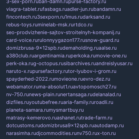
3-sex-porn.ru
ban-damn.ru
purse-factory.ru
viagra-tablet.ru
fasbags.ru
adler-jun.ru
bandamn.ru
fincontech.ru
3sexporn.ru
1mus.ru
darksand.ru
rebus-toys.ru
minelab-msk.ru
rtdco.ru
seo-prodvizhenie-sajtov-stroitelnyh-kompanij.ru
card-voice.ru
rulonnyygazon177.ru
snow-guard.ru
domizbrusa-9x12spb.ru
demaholding.ru
aalse.ru
a380club.ru
argentinamia.ru
perkoka.ru
movie-one.ru
perk-oka.ru
g-octopus.ru
sibarchives.ru
andreislyusar.ru
naruto-x.ru
pursefactory.ru
tor-lyubov-i-grom.ru
spayderhed-2022.ru
movieone.ru
evro-dez.ru
webamator.ru
ma-absolut1.ru
avtopomosch27.ru
nv-750.ru
news-plain.ru
nertansaga.ru
delanalad.ru
dizfiles.ru
youtubefree.ru
aria-family.ru
roadli.ru
planeta-samara.ru
mysmartbuy.ru
matrasy-kemerovo.ru
ashanet.ru
trade-farm.ru
dotcustoms.ru
domizbrusa9x12spb.ru
autodamp.ru
narasimha.ru
djcommodities.ru
nv750.ru
x-ton.ru