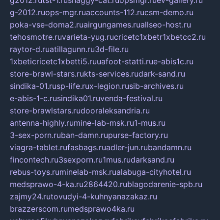
g-2012.ru
ops-mgr.ru
accounts-112.ru
csm-demo.ru
poka-vse-doma2.ru
airgungames.ru
allseo-host.ru
tehosmotre.ru
varieta-yug.ru
cricetc1xbetr1xbetcc2.ru
raytor-d.ru
atillagunn.ru
3d-file.ru
1xbeticricetc1xbetti5.ru
uafoot-statti.ru
e-abis1c.ru
store-brawl-stars.ru
kts-services.ru
dark-sand.ru
sindika-01.ru
sp-life.ru
x-legion.ru
sib-archives.ru
e-abis-1-c.ru
sindika01.ru
venda-festival.ru
store-brawlstars.ru
dooraleksandria.ru
antenna-highly.ru
mine-lab-msk.ru
1-mus.ru
3-sex-porn.ru
ban-damn.ru
purse-factory.ru
viagra-tablet.ru
fasbags.ru
adler-jun.ru
bandamn.ru
fincontech.ru
3sexporn.ru
1mus.ru
darksand.ru
rebus-toys.ru
minelab-msk.ru
alabuga-cityhotel.ru
medsprawo-4-ka.ru
2864420.ru
blagodarenie-spb.ru
zajmy24.ru
tovudyi-4-kuhnyanazakaz.ru
brazzerscom.ru
medsprawo4ka.ru