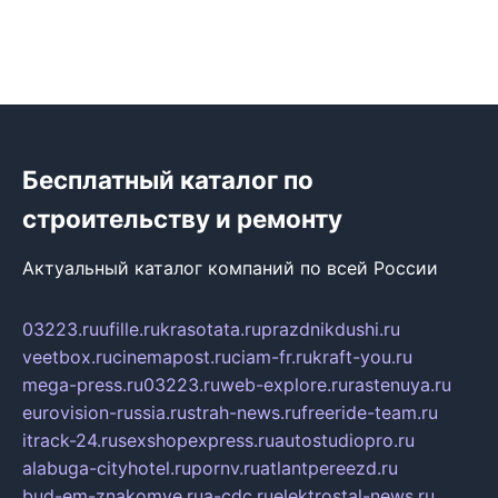
Бесплатный каталог по
строительству и ремонту
Актуальный каталог компаний по всей России
03223.ru
ufille.ru
krasotata.ru
prazdnikdushi.ru
veetbox.ru
cinemapost.ru
ciam-fr.ru
kraft-you.ru
mega-press.ru
03223.ru
web-explore.ru
rastenuya.ru
eurovision-russia.ru
strah-news.ru
freeride-team.ru
itrack-24.ru
sexshopexpress.ru
autostudiopro.ru
alabuga-cityhotel.ru
pornv.ru
atlantpereezd.ru
bud-em-znakomye.ru
a-cdc.ru
elektrostal-news.ru