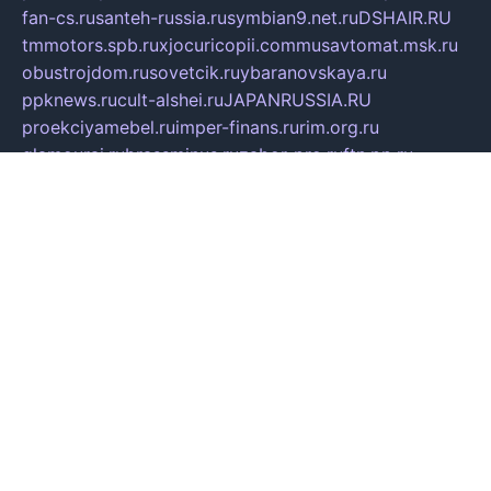
fan-cs.ru
santeh-russia.ru
symbian9.net.ru
DSHAIR.RU
tmmotors.spb.ru
xjocuricopii.com
musavtomat.msk.ru
obustrojdom.ru
sovetcik.ru
ybaranovskaya.ru
ppknews.ru
cult-alshei.ru
JAPANRUSSIA.RU
proekciyamebel.ru
imper-finans.ru
rim.org.ru
glamourai.ru
brassminus.ru
zabor-pro.ru
ftn.pp.ru
dorogoe58.ru
laimengpacker.ru
kuzova-zapchasti.ru
sageerp.ru
taxodrom.ru
dsrazvitie.ru
hardcity.net.ru
ratinghomegames.ru
topservice25.ru
gubernyan.ru
gtglasslined.ru
ii4.ru
tssport.spb.ru
andorra24.com
blackwallstreet.ru
oboimos.ru
optim-doors.com.ru
ikuch.ru
nycr.org.ru
npa21.ru
vremya-ch.spb.ru
desert000.ru
ivtorgi.ru
ifiori.ru
catalog-statei.ru
dcv.org.ru
spetsmaster174.ru
ipkameryhiseeu.ru
dum26.ru
ruspol.spb.ru
fr-opendp.ru
kam-solnyshko.ru
cheyenne-arapaho.ru
sevzapmetal.spb.ru
ted-lapidus.spb.ru
parasite-eliminator.ru
sigma-complete.ru
modernworld.ru
dama-moda.ru