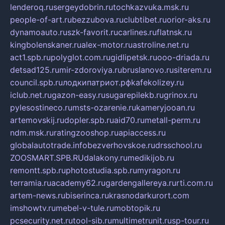
lenderoq.ru
sergeydobrin.ru
tochkazvuka.msk.ru
people-of-art.ru
bezzubova.ru
clubtibet.ru
orior-aks.ru
dynamoauto.ru
szk-favorit.ru
carlines.ru
flatnsk.ru
kingbolenskaner.ru
alex-motor.ru
astroline.net.ru
act1.spb.ru
polyglot.com.ru
gidlipetsk.ru
ooo-driada.ru
detsad125.ru
mir-zdoroviya.ru
bruslanovo.ru
siterem.ru
council.spb.ru
лодкипатриот.рф
kafekolizey.ru
iclub.net.ru
gazon-easy.ru
sugarepilekb.ru
grinox.ru
pylesostineco.ru
msts-ozarenie.ru
kameryjooan.ru
artemovskij.ru
dopler.spb.ru
aid70.ru
metall-perm.ru
ndm.msk.ru
ratingzooshop.ru
apiaccess.ru
globalautotrade.info
bezverhovskoe.ru
drsschool.ru
ZOOSMART.SPB.RU
dalakony.ru
medikijob.ru
remontt.spb.ru
photostudia.spb.ru
myragon.ru
terramia.ru
academy62.ru
gardengallereya.ru
rti.com.ru
artem-news.ru
biserinca.ru
krasnodarkurort.com
imshowtv.ru
mebel-v-tule.ru
mobtopik.ru
pcsecurity.net.ru
tool-sib.ru
multimetrunit.ru
sp-tour.ru