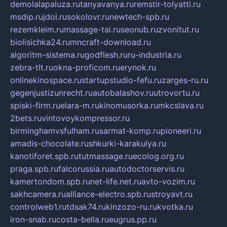
demolalapaluza.ru
tanyavanya.ru
remstir-tolyatti.ru
msdip.ru
jdol.ru
sokolovr.ru
newtech-spb.ru
rezemkleim.ru
massage-tai.ru
seonub.ru
zvonitut.ru
biolisichka24.ru
mncraft-download.ru
algoritm-sistema.ru
godflesh.ru
ru-industria.ru
zebra-tlt.ru
okna-proficom.ru
erynok.ru
onlinekinospace.ru
startupstudio-fefu.ru
zarges-ru.ru
gegenjustizunrecht.ru
autobalashov.ru
utrovortu.ru
spiski-firm.ru
elara-m.ru
kinomusorka.ru
mkcslava.ru
2bets.ru
vintovoykompressor.ru
birminghamvsfulham.ru
sarmat-komp.ru
pioneeri.ru
amadis-chocolate.ru
shkurki-karakulya.ru
kanotiforet.spb.ru
tutmassage.ru
ecolog.org.ru
praga.spb.ru
falcorussia.ru
autodoctorservis.ru
kamertondom.spb.ru
net-life.net.ru
avto-vozim.ru
sakhcamera.ru
alliance-electro.spb.ru
stroyavt.ru
controlweb1.ru
tdsak74.ru
kinzozo-ru.ru
kvotka.ru
iron-snab.ru
costa-bella.ru
eugrus.pp.ru