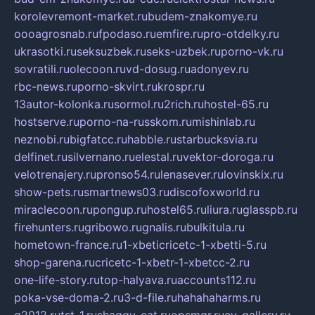
korolevremont-market.ru
budem-znakomye.ru
oooagrosnab.ru
fpodaso.ru
emfire.ru
pro-otdelky.ru
ukrasotki.ru
seksuzbek.ru
seks-uzbek.ru
porno-vk.ru
sovratili.ru
olecoon.ru
vd-dosug.ru
adonyev.ru
rbc-news.ru
porno-skvirt.ru
krospr.ru
13autor-kolonka.ru
sormol.ru
2rich.ru
hostel-65.ru
hostserve.ru
porno-na-russkom.ru
mishinlab.ru
neznobi.ru
bigfatcc.ru
habble.ru
starbucksvia.ru
delfinet.ru
silvernano.ru
elestal.ru
vektor-doroga.ru
velotrenajery.ru
pronso54.ru
lenasever.ru
lovinskix.ru
show-pets.ru
smartnews03.ru
discofoxworld.ru
miraclecoon.ru
pongup.ru
hostel65.ru
liura.ru
glasspb.ru
firehunters.ru
gribowo.ru
gnalis.ru
bulkitula.ru
hometown-france.ru
1-xbeticricetc-1-xbetti-5.ru
shop-garena.ru
cricetc-1-xbetr-1-xbetcc-2.ru
one-life-story.ru
top-halyava.ru
accounts112.ru
poka-vse-doma-2.ru
3-d-file.ru
hahahaharms.ru
g2012.ru
tst-1.ru
shaggy-cat.ru
opsmgr.ru
ev-gallery.ru