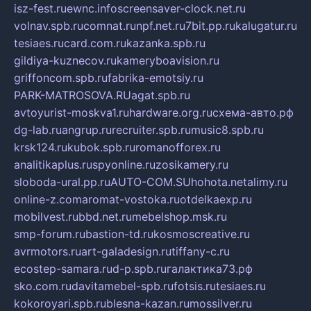
isz-fest.ru
ewnc.info
screensaver-clock.net.ru
volnav.spb.ru
comnat.ru
npf.net.ru
7bit.pp.ru
kalugatur.ru
tesiaes.ru
card.com.ru
kazanka.spb.ru
gildiya-kuznecov.ru
kameryboavision.ru
griffoncom.spb.ru
fabrika-emotsiy.ru
PARK-MATROSOVA.RU
agat.spb.ru
avtoyurist-moskva1.ru
hardware.org.ru
схема-авто.рф
dg-lab.ru
angrup.ru
recruiter.spb.ru
music8.spb.ru
krsk124.ru
kubok.spb.ru
romanofforex.ru
analitikaplus.ru
spyonline.ru
zosikamery.ru
sloboda-ural.pp.ru
AUTO-COM.SU
hohota.net
alimy.ru
online-z.com
aromat-vostoka.ru
otdelkaexp.ru
mobilvest.ru
bbd.net.ru
mebelshop.msk.ru
smp-forum.ru
bastion-td.ru
kosmoscreative.ru
avrmotors.ru
art-galadesign.ru
tiffany-c.ru
ecostep-samara.ru
d-p.spb.ru
галактика73.рф
sko.com.ru
davitamebel-spb.ru
fotsis.ru
tesiaes.ru
kokoroyari.spb.ru
blesna-kazan.ru
mossilver.ru