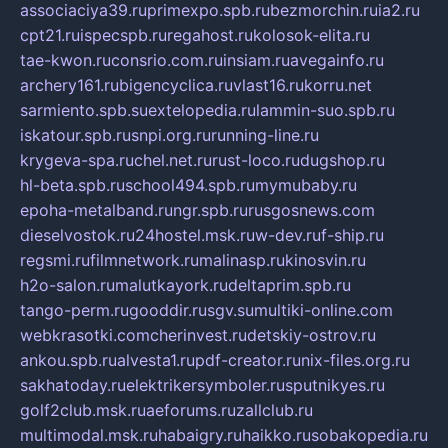
associaciya39.ru
primexpo.spb.ru
bezmorchin.ru
ia2.ru
cpt21.ru
ispecspb.ru
regahost.ru
kolosok-elita.ru
tae-kwon.ru
consrio.com.ru
insiam.ru
avegainfo.ru
archery161.ru
bigencyclica.ru
vlast16.ru
korru.net
sarmiento.spb.su
extelopedia.ru
lammin-suo.spb.ru
iskatour.spb.ru
snpi.org.ru
running-line.ru
krygeva-spa.ru
chel.net.ru
rust-loco.ru
dugshop.ru
hl-beta.spb.ru
school494.spb.ru
mymubaby.ru
epoha-metalband.ru
ngr.spb.ru
rusgosnews.com
dieselvostok.ru
24hostel.msk.ru
w-dev.ru
f-ship.ru
regsmi.ru
filmnetwork.ru
malinasp.ru
kinosvin.ru
h2o-salon.ru
malutkayork.ru
deltaprim.spb.ru
tango-perm.ru
gooddir.ru
sgv.su
multiki-online.com
webkrasotki.com
cherinvest.ru
detskiy-ostrov.ru
ankou.spb.ru
alvesta1.ru
pdf-creator.ru
nix-files.org.ru
sakhatoday.ru
elektrikersymboler.ru
sputnikyes.ru
golf2club.msk.ru
aeforums.ru
zallclub.ru
multimodal.msk.ru
habaigry.ru
haikko.ru
sobakopedia.ru