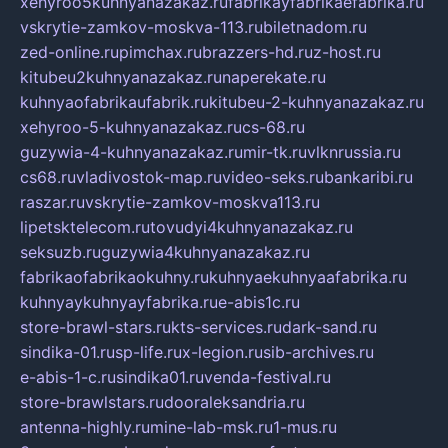
xehyroo5kuhnyanazakaz.ru
fabrikayfabrikaefabrika.ru
vskrytie-zamkov-moskva-113.ru
biletnadom.ru
zed-online.ru
pimchax.ru
brazzers-hd.ru
z-host.ru
kitubeu2kuhnyanazakaz.ru
naperekate.ru
kuhnyaofabrikaufabrik.ru
kitubeu-2-kuhnyanazakaz.ru
xehyroo-5-kuhnyanazakaz.ru
cs-68.ru
guzywia-4-kuhnyanazakaz.ru
mir-tk.ru
vlknrussia.ru
cs68.ru
vladivostok-map.ru
video-seks.ru
bankaribi.ru
raszar.ru
vskrytie-zamkov-moskva113.ru
lipetsktelecom.ru
tovudyi4kuhnyanazakaz.ru
seksuzb.ru
guzywia4kuhnyanazakaz.ru
fabrikaofabrikaokuhny.ru
kuhnyaekuhnyaafabrika.ru
kuhnyaykuhnyayfabrika.ru
e-abis1c.ru
store-brawl-stars.ru
kts-services.ru
dark-sand.ru
sindika-01.ru
sp-life.ru
x-legion.ru
sib-archives.ru
e-abis-1-c.ru
sindika01.ru
venda-festival.ru
store-brawlstars.ru
dooraleksandria.ru
antenna-highly.ru
mine-lab-msk.ru
1-mus.ru