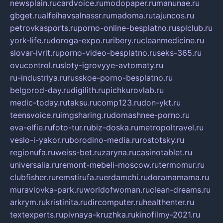
newsplain.ru
cardvoice.ru
modopaper.ru
manunae.ru
gbget.ru
alfeihavsalnassr.ru
madoma.ru
tajuncos.ru
petrovkasports.ru
porno-online-besplatno.ru
splclub.ru
york-life.ru
doroga-expo.ru
ribery.ru
cleanmedicine.ru
slovar-ivrit.ru
porno-video-besplatno.ru
seks-365.ru
ovucontrol.ru
sloty-igrovyye-avtomaty.ru
ru-industriya.ru
russkoe-porno-besplatno.ru
belgorod-day.ru
digilith.ru
pichkurovlab.ru
medic-today.ru
taksu.ru
comp123.ru
don-ykt.ru
teensvoice.ru
imgsharing.ru
domashnee-porno.ru
eva-elfie.ru
foto-tur.ru
biz-doska.ru
metropoltravel.ru
veslo-i-yakor.ru
borodino-media.ru
rostotsky.ru
regionufa.ru
weiss-bet.ru
zaryna.ru
casinotablet.ru
universalia.ru
remont-mebeli-moscow.ru
termomur.ru
clubfisher.ru
remstirufa.ru
erdamchi.ru
doramamama.ru
muraviovka-park.ru
worldofwoman.ru
clean-dreams.ru
arkrym.ru
kristinita.ru
dircomputer.ru
healthenter.ru
textexperts.ru
pivnaya-kruzhka.ru
kinofilmy-2021.ru