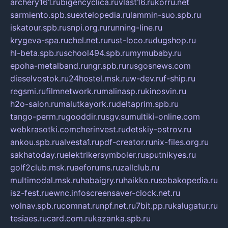
archery161.ru
bigencyclica.ru
vlast16.ru
korru.net
sarmiento.spb.su
extelopedia.ru
lammin-suo.spb.ru
iskatour.spb.ru
snpi.org.ru
running-line.ru
krygeva-spa.ru
chel.net.ru
rust-loco.ru
dugshop.ru
hl-beta.spb.ru
school494.spb.ru
mymubaby.ru
epoha-metalband.ru
ngr.spb.ru
rusgosnews.com
dieselvostok.ru
24hostel.msk.ru
w-dev.ru
f-ship.ru
regsmi.ru
filmnetwork.ru
malinasp.ru
kinosvin.ru
h2o-salon.ru
malutkayork.ru
deltaprim.spb.ru
tango-perm.ru
gooddir.ru
sgv.su
multiki-online.com
webkrasotki.com
cherinvest.ru
detskiy-ostrov.ru
ankou.spb.ru
alvesta1.ru
pdf-creator.ru
nix-files.org.ru
sakhatoday.ru
elektrikersymboler.ru
sputnikyes.ru
golf2club.msk.ru
aeforums.ru
zallclub.ru
multimodal.msk.ru
habaigry.ru
haikko.ru
sobakopedia.ru
isz-fest.ru
ewnc.info
screensaver-clock.net.ru
volnav.spb.ru
comnat.ru
npf.net.ru
7bit.pp.ru
kalugatur.ru
tesiaes.ru
card.com.ru
kazanka.spb.ru