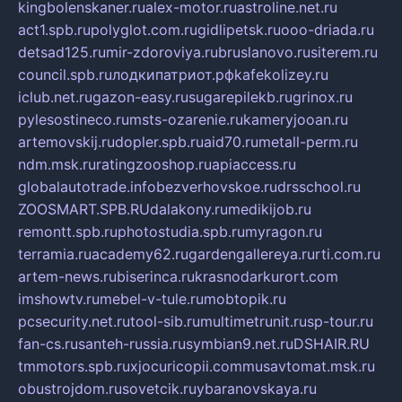
kingbolenskaner.ru
alex-motor.ru
astroline.net.ru
act1.spb.ru
polyglot.com.ru
gidlipetsk.ru
ooo-driada.ru
detsad125.ru
mir-zdoroviya.ru
bruslanovo.ru
siterem.ru
council.spb.ru
лодкипатриот.рф
kafekolizey.ru
iclub.net.ru
gazon-easy.ru
sugarepilekb.ru
grinox.ru
pylesostineco.ru
msts-ozarenie.ru
kameryjooan.ru
artemovskij.ru
dopler.spb.ru
aid70.ru
metall-perm.ru
ndm.msk.ru
ratingzooshop.ru
apiaccess.ru
globalautotrade.info
bezverhovskoe.ru
drsschool.ru
ZOOSMART.SPB.RU
dalakony.ru
medikijob.ru
remontt.spb.ru
photostudia.spb.ru
myragon.ru
terramia.ru
academy62.ru
gardengallereya.ru
rti.com.ru
artem-news.ru
biserinca.ru
krasnodarkurort.com
imshowtv.ru
mebel-v-tule.ru
mobtopik.ru
pcsecurity.net.ru
tool-sib.ru
multimetrunit.ru
sp-tour.ru
fan-cs.ru
santeh-russia.ru
symbian9.net.ru
DSHAIR.RU
tmmotors.spb.ru
xjocuricopii.com
musavtomat.msk.ru
obustrojdom.ru
sovetcik.ru
ybaranovskaya.ru