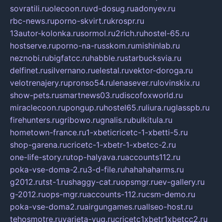
sovratili.ru
olecoon.ru
vd-dosug.ru
adonyev.ru
rbc-news.ru
porno-skvirt.ru
krospr.ru
13autor-kolonka.ru
sormol.ru
2rich.ru
hostel-65.ru
hostserve.ru
porno-na-russkom.ru
mishinlab.ru
neznobi.ru
bigfatcc.ru
habble.ru
starbucksvia.ru
delfinet.ru
silvernano.ru
elestal.ru
vektor-doroga.ru
velotrenajery.ru
pronso54.ru
lenasever.ru
lovinskix.ru
show-pets.ru
smartnews03.ru
discofoxworld.ru
miraclecoon.ru
pongup.ru
hostel65.ru
liura.ru
glasspb.ru
firehunters.ru
gribowo.ru
gnalis.ru
bulkitula.ru
hometown-france.ru
1-xbeticricetc-1-xbetti-5.ru
shop-garena.ru
cricetc-1-xbetr-1-xbetcc-2.ru
one-life-story.ru
top-halyava.ru
accounts112.ru
poka-vse-doma-2.ru
3-d-file.ru
hahahaharms.ru
g2012.ru
tst-1.ru
shaggy-cat.ru
opsmgr.ru
ev-gallery.ru
g-2012.ru
ops-mgr.ru
accounts-112.ru
csm-demo.ru
poka-vse-doma2.ru
airgungames.ru
allseo-host.ru
tehosmotre.ru
varieta-yug.ru
cricetc1xbetr1xbetcc2.ru