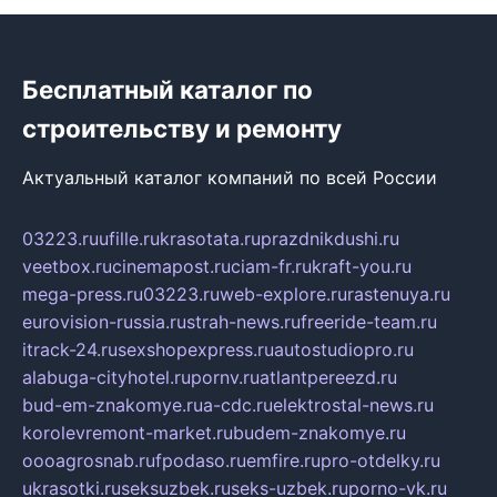
Бесплатный каталог по
строительству и ремонту
Актуальный каталог компаний по всей России
03223.ru
ufille.ru
krasotata.ru
prazdnikdushi.ru
veetbox.ru
cinemapost.ru
ciam-fr.ru
kraft-you.ru
mega-press.ru
03223.ru
web-explore.ru
rastenuya.ru
eurovision-russia.ru
strah-news.ru
freeride-team.ru
itrack-24.ru
sexshopexpress.ru
autostudiopro.ru
alabuga-cityhotel.ru
pornv.ru
atlantpereezd.ru
bud-em-znakomye.ru
a-cdc.ru
elektrostal-news.ru
korolevremont-market.ru
budem-znakomye.ru
oooagrosnab.ru
fpodaso.ru
emfire.ru
pro-otdelky.ru
ukrasotki.ru
seksuzbek.ru
seks-uzbek.ru
porno-vk.ru