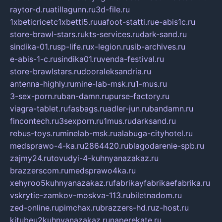
raytor-d.ru
atillagunn.ru
3d-file.ru
1xbeticricetc1xbetti5.ru
uafoot-statti.ru
e-abis1c.ru
store-brawl-stars.ru
kts-services.ru
dark-sand.ru
sindika-01.ru
sp-life.ru
x-legion.ru
sib-archives.ru
e-abis-1-c.ru
sindika01.ru
venda-festival.ru
store-brawlstars.ru
dooraleksandria.ru
antenna-highly.ru
mine-lab-msk.ru
1-mus.ru
3-sex-porn.ru
ban-damn.ru
purse-factory.ru
viagra-tablet.ru
fasbags.ru
adler-jun.ru
bandamn.ru
fincontech.ru
3sexporn.ru
1mus.ru
darksand.ru
rebus-toys.ru
minelab-msk.ru
alabuga-cityhotel.ru
medsprawo-4-ka.ru
2864420.ru
blagodarenie-spb.ru
zajmy24.ru
tovudyi-4-kuhnyanazakaz.ru
brazzerscom.ru
medsprawo4ka.ru
xehyroo5kuhnyanazakaz.ru
fabrikayfabrikaefabrika.ru
vskrytie-zamkov-moskva-113.ru
biletnadom.ru
zed-online.ru
pimchax.ru
brazzers-hd.ru
z-host.ru
kitubeu2kuhnyanazakaz.ru
naperekate.ru