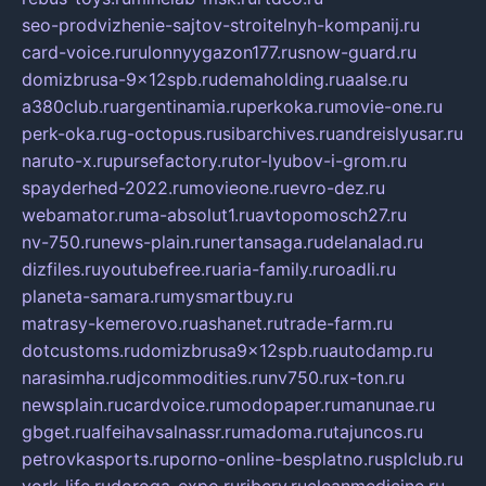
seo-prodvizhenie-sajtov-stroitelnyh-kompanij.ru
card-voice.ru
rulonnyygazon177.ru
snow-guard.ru
domizbrusa-9x12spb.ru
demaholding.ru
aalse.ru
a380club.ru
argentinamia.ru
perkoka.ru
movie-one.ru
perk-oka.ru
g-octopus.ru
sibarchives.ru
andreislyusar.ru
naruto-x.ru
pursefactory.ru
tor-lyubov-i-grom.ru
spayderhed-2022.ru
movieone.ru
evro-dez.ru
webamator.ru
ma-absolut1.ru
avtopomosch27.ru
nv-750.ru
news-plain.ru
nertansaga.ru
delanalad.ru
dizfiles.ru
youtubefree.ru
aria-family.ru
roadli.ru
planeta-samara.ru
mysmartbuy.ru
matrasy-kemerovo.ru
ashanet.ru
trade-farm.ru
dotcustoms.ru
domizbrusa9x12spb.ru
autodamp.ru
narasimha.ru
djcommodities.ru
nv750.ru
x-ton.ru
newsplain.ru
cardvoice.ru
modopaper.ru
manunae.ru
gbget.ru
alfeihavsalnassr.ru
madoma.ru
tajuncos.ru
petrovkasports.ru
porno-online-besplatno.ru
splclub.ru