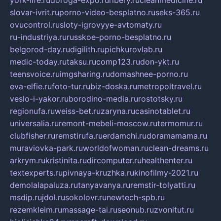
york-life.ru
doroga-expo.ru
ribery.ru
cleanmedicine.ru
slovar-ivrit.ru
porno-video-besplatno.ru
seks-365.ru
ovucontrol.ru
sloty-igrovyye-avtomaty.ru
ru-industriya.ru
russkoe-porno-besplatno.ru
belgorod-day.ru
digilith.ru
pichkurovlab.ru
medic-today.ru
taksu.ru
comp123.ru
don-ykt.ru
teensvoice.ru
imgsharing.ru
domashnee-porno.ru
eva-elfie.ru
foto-tur.ru
biz-doska.ru
metropoltravel.ru
veslo-i-yakor.ru
borodino-media.ru
rostotsky.ru
regionufa.ru
weiss-bet.ru
zaryna.ru
casinotablet.ru
universalia.ru
remont-mebeli-moscow.ru
termomur.ru
clubfisher.ru
remstirufa.ru
erdamchi.ru
doramamama.ru
muraviovka-park.ru
worldofwoman.ru
clean-dreams.ru
arkrym.ru
kristinita.ru
dircomputer.ru
healthenter.ru
textexperts.ru
pivnaya-kruzhka.ru
kinofilmy-2021.ru
demolalapaluza.ru
tanyavanya.ru
remstir-tolyatti.ru
msdip.ru
jdol.ru
sokolovr.ru
newtech-spb.ru
rezemkleim.ru
massage-tai.ru
seonub.ru
zvonitut.ru