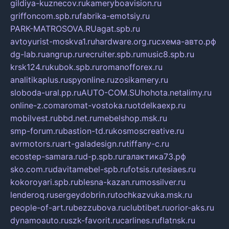
gildiya-kuznecov.ru
kameryboavision.ru
griffoncom.spb.ru
fabrika-emotsiy.ru
PARK-MATROSOVA.RU
agat.spb.ru
avtoyurist-moskva1.ru
hardware.org.ru
схема-авто.рф
dg-lab.ru
angrup.ru
recruiter.spb.ru
music8.spb.ru
krsk124.ru
kubok.spb.ru
romanofforex.ru
analitikaplus.ru
spyonline.ru
zosikamery.ru
sloboda-ural.pp.ru
AUTO-COM.SU
hohota.net
alimy.ru
online-z.com
aromat-vostoka.ru
otdelkaexp.ru
mobilvest.ru
bbd.net.ru
mebelshop.msk.ru
smp-forum.ru
bastion-td.ru
kosmoscreative.ru
avrmotors.ru
art-galadesign.ru
tiffany-c.ru
ecostep-samara.ru
d-p.spb.ru
галактика73.рф
sko.com.ru
davitamebel-spb.ru
fotsis.ru
tesiaes.ru
kokoroyari.spb.ru
blesna-kazan.ru
mossilver.ru
lenderoq.ru
sergeydobrin.ru
tochkazvuka.msk.ru
people-of-art.ru
bezzubova.ru
clubtibet.ru
orior-aks.ru
dynamoauto.ru
szk-favorit.ru
carlines.ru
flatnsk.ru