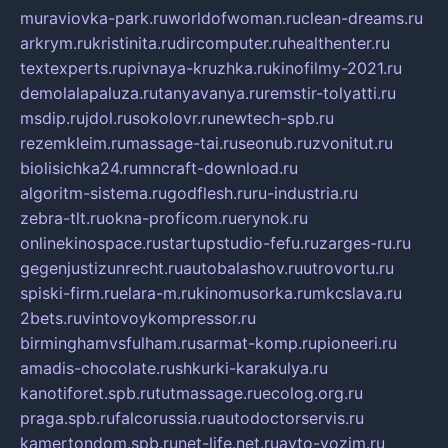
muraviovka-park.ru
worldofwoman.ru
clean-dreams.ru
arkrym.ru
kristinita.ru
dircomputer.ru
healthenter.ru
textexperts.ru
pivnaya-kruzhka.ru
kinofilmy-2021.ru
demolalapaluza.ru
tanyavanya.ru
remstir-tolyatti.ru
msdip.ru
jdol.ru
sokolovr.ru
newtech-spb.ru
rezemkleim.ru
massage-tai.ru
seonub.ru
zvonitut.ru
biolisichka24.ru
mncraft-download.ru
algoritm-sistema.ru
godflesh.ru
ru-industria.ru
zebra-tlt.ru
okna-proficom.ru
erynok.ru
onlinekinospace.ru
startupstudio-fefu.ru
zarges-ru.ru
gegenjustizunrecht.ru
autobalashov.ru
utrovortu.ru
spiski-firm.ru
elara-m.ru
kinomusorka.ru
mkcslava.ru
2bets.ru
vintovoykompressor.ru
birminghamvsfulham.ru
sarmat-komp.ru
pioneeri.ru
amadis-chocolate.ru
shkurki-karakulya.ru
kanotiforet.spb.ru
tutmassage.ru
ecolog.org.ru
praga.spb.ru
falcorussia.ru
autodoctorservis.ru
kamertondom.spb.ru
net-life.net.ru
avto-vozim.ru