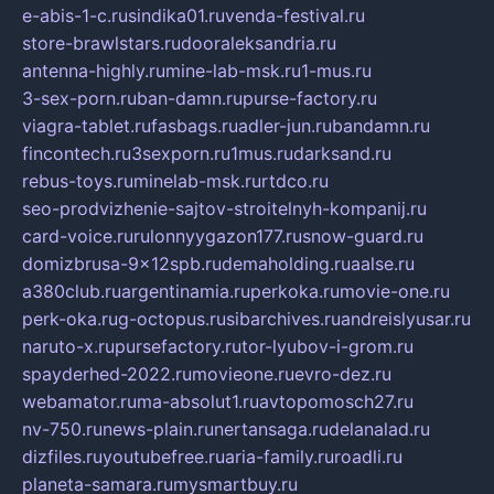
e-abis-1-c.ru
sindika01.ru
venda-festival.ru
store-brawlstars.ru
dooraleksandria.ru
antenna-highly.ru
mine-lab-msk.ru
1-mus.ru
3-sex-porn.ru
ban-damn.ru
purse-factory.ru
viagra-tablet.ru
fasbags.ru
adler-jun.ru
bandamn.ru
fincontech.ru
3sexporn.ru
1mus.ru
darksand.ru
rebus-toys.ru
minelab-msk.ru
rtdco.ru
seo-prodvizhenie-sajtov-stroitelnyh-kompanij.ru
card-voice.ru
rulonnyygazon177.ru
snow-guard.ru
domizbrusa-9x12spb.ru
demaholding.ru
aalse.ru
a380club.ru
argentinamia.ru
perkoka.ru
movie-one.ru
perk-oka.ru
g-octopus.ru
sibarchives.ru
andreislyusar.ru
naruto-x.ru
pursefactory.ru
tor-lyubov-i-grom.ru
spayderhed-2022.ru
movieone.ru
evro-dez.ru
webamator.ru
ma-absolut1.ru
avtopomosch27.ru
nv-750.ru
news-plain.ru
nertansaga.ru
delanalad.ru
dizfiles.ru
youtubefree.ru
aria-family.ru
roadli.ru
planeta-samara.ru
mysmartbuy.ru