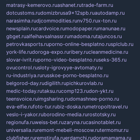
matrasy-kemerovo.ru
ashanet.ru
trade-farm.ru
dotcustoms.ru
domizbrusa9x12spb.ru
autodamp.ru
narasimha.ru
djcommodities.ru
nv750.ru
x-ton.ru
newsplain.ru
cardvoice.ru
modopaper.ru
manunae.ru
gbget.ru
alfeihavsalnassr.ru
madoma.ru
tajuncos.ru
petrovkasports.ru
porno-online-besplatno.ru
splclub.ru
york-life.ru
doroga-expo.ru
ribery.ru
cleanmedicine.ru
slovar-ivrit.ru
porno-video-besplatno.ru
seks-365.ru
ovucontrol.ru
sloty-igrovyye-avtomaty.ru
ru-industriya.ru
russkoe-porno-besplatno.ru
belgorod-day.ru
digilith.ru
pichkurovlab.ru
medic-today.ru
taksu.ru
comp123.ru
don-ykt.ru
teensvoice.ru
imgsharing.ru
domashnee-porno.ru
eva-elfie.ru
foto-tur.ru
biz-doska.ru
metropoltravel.ru
veslo-i-yakor.ru
borodino-media.ru
rostotsky.ru
regionufa.ru
weiss-bet.ru
zaryna.ru
casinotablet.ru
universalia.ru
remont-mebeli-moscow.ru
termomur.ru
clubfisher.ru
remstirufa.ru
erdamchi.ru
doramamama.ru