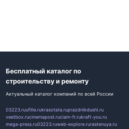
Бесплатный каталог по
строительству и ремонту
Актуальный каталог компаний по всей России
03223.ru
ufille.ru
krasotata.ru
prazdnikdushi.ru
veetbox.ru
cinemapost.ru
ciam-fr.ru
kraft-you.ru
mega-press.ru
03223.ru
web-explore.ru
rastenuya.ru