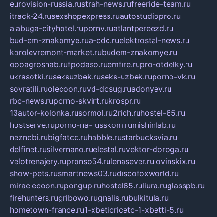
eurovision-russia.ru
strah-news.ru
freeride-team.ru
itrack-24.ru
sexshopexpress.ru
autostudiopro.ru
alabuga-cityhotel.ru
pornv.ru
atlantpereezd.ru
bud-em-znakomye.ru
a-cdc.ru
elektrostal-news.ru
korolevremont-market.ru
budem-znakomye.ru
oooagrosnab.ru
fpodaso.ru
emfire.ru
pro-otdelky.ru
ukrasotki.ru
seksuzbek.ru
seks-uzbek.ru
porno-vk.ru
sovratili.ru
olecoon.ru
vd-dosug.ru
adonyev.ru
rbc-news.ru
porno-skvirt.ru
krospr.ru
13autor-kolonka.ru
sormol.ru
2rich.ru
hostel-65.ru
hostserve.ru
porno-na-russkom.ru
mishinlab.ru
neznobi.ru
bigfatcc.ru
habble.ru
starbucksvia.ru
delfinet.ru
silvernano.ru
elestal.ru
vektor-doroga.ru
velotrenajery.ru
pronso54.ru
lenasever.ru
lovinskix.ru
show-pets.ru
smartnews03.ru
discofoxworld.ru
miraclecoon.ru
pongup.ru
hostel65.ru
liura.ru
glasspb.ru
firehunters.ru
gribowo.ru
gnalis.ru
bulkitula.ru
hometown-france.ru
1-xbeticricetc-1-xbetti-5.ru