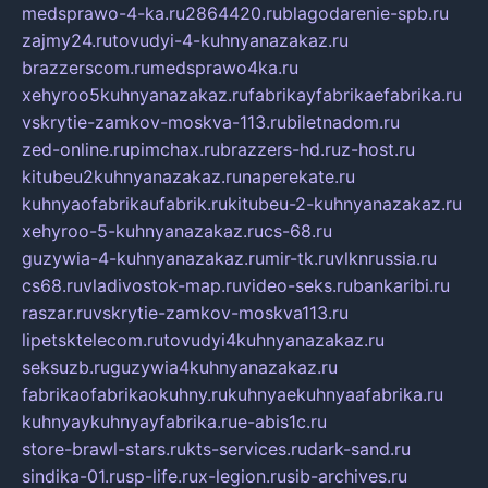
medsprawo-4-ka.ru
2864420.ru
blagodarenie-spb.ru
zajmy24.ru
tovudyi-4-kuhnyanazakaz.ru
brazzerscom.ru
medsprawo4ka.ru
xehyroo5kuhnyanazakaz.ru
fabrikayfabrikaefabrika.ru
vskrytie-zamkov-moskva-113.ru
biletnadom.ru
zed-online.ru
pimchax.ru
brazzers-hd.ru
z-host.ru
kitubeu2kuhnyanazakaz.ru
naperekate.ru
kuhnyaofabrikaufabrik.ru
kitubeu-2-kuhnyanazakaz.ru
xehyroo-5-kuhnyanazakaz.ru
cs-68.ru
guzywia-4-kuhnyanazakaz.ru
mir-tk.ru
vlknrussia.ru
cs68.ru
vladivostok-map.ru
video-seks.ru
bankaribi.ru
raszar.ru
vskrytie-zamkov-moskva113.ru
lipetsktelecom.ru
tovudyi4kuhnyanazakaz.ru
seksuzb.ru
guzywia4kuhnyanazakaz.ru
fabrikaofabrikaokuhny.ru
kuhnyaekuhnyaafabrika.ru
kuhnyaykuhnyayfabrika.ru
e-abis1c.ru
store-brawl-stars.ru
kts-services.ru
dark-sand.ru
sindika-01.ru
sp-life.ru
x-legion.ru
sib-archives.ru