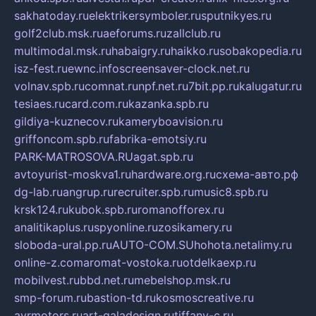
sakhatoday.ru
elektrikersymboler.ru
sputnikyes.ru
golf2club.msk.ru
aeforums.ru
zallclub.ru
multimodal.msk.ru
habaigry.ru
haikko.ru
sobakopedia.ru
isz-fest.ru
ewnc.info
screensaver-clock.net.ru
volnav.spb.ru
comnat.ru
npf.net.ru
7bit.pp.ru
kalugatur.ru
tesiaes.ru
card.com.ru
kazanka.spb.ru
gildiya-kuznecov.ru
kameryboavision.ru
griffoncom.spb.ru
fabrika-emotsiy.ru
PARK-MATROSOVA.RU
agat.spb.ru
avtoyurist-moskva1.ru
hardware.org.ru
схема-авто.рф
dg-lab.ru
angrup.ru
recruiter.spb.ru
music8.spb.ru
krsk124.ru
kubok.spb.ru
romanofforex.ru
analitikaplus.ru
spyonline.ru
zosikamery.ru
sloboda-ural.pp.ru
AUTO-COM.SU
hohota.net
alimy.ru
online-z.com
aromat-vostoka.ru
otdelkaexp.ru
mobilvest.ru
bbd.net.ru
mebelshop.msk.ru
smp-forum.ru
bastion-td.ru
kosmoscreative.ru
avrmotors.ru
art-galadesign.ru
tiffany-c.ru