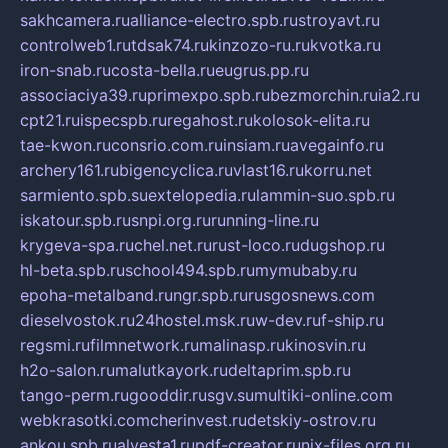
sakhcamera.ru
alliance-electro.spb.ru
stroyavt.ru
controlweb1.ru
tdsak74.ru
kinzozo-ru.ru
kvotka.ru
iron-snab.ru
costa-bella.ru
eugrus.pp.ru
associaciya39.ru
primexpo.spb.ru
bezmorchin.ru
ia2.ru
cpt21.ru
ispecspb.ru
regahost.ru
kolosok-elita.ru
tae-kwon.ru
consrio.com.ru
insiam.ru
avegainfo.ru
archery161.ru
bigencyclica.ru
vlast16.ru
korru.net
sarmiento.spb.su
extelopedia.ru
lammin-suo.spb.ru
iskatour.spb.ru
snpi.org.ru
running-line.ru
krygeva-spa.ru
chel.net.ru
rust-loco.ru
dugshop.ru
hl-beta.spb.ru
school494.spb.ru
mymubaby.ru
epoha-metalband.ru
ngr.spb.ru
rusgosnews.com
dieselvostok.ru
24hostel.msk.ru
w-dev.ru
f-ship.ru
regsmi.ru
filmnetwork.ru
malinasp.ru
kinosvin.ru
h2o-salon.ru
malutkayork.ru
deltaprim.spb.ru
tango-perm.ru
gooddir.ru
sgv.su
multiki-online.com
webkrasotki.com
cherinvest.ru
detskiy-ostrov.ru
ankou.spb.ru
alvesta1.ru
pdf-creator.ru
nix-files.org.ru