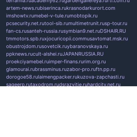
terramia.ru
academy62.ru
gardengallereya.ru
rti.com.ru
artem-news.ru
biserinca.ru
krasnodarkurort.com
imshowtv.ru
mebel-v-tule.ru
mobtopik.ru
pcsecurity.net.ru
tool-sib.ru
multimetrunit.ru
sp-tour.ru
fan-cs.ru
santeh-russia.ru
symbian9.net.ru
DSHAIR.RU
tmmotors.spb.ru
xjocuricopii.com
musavtomat.msk.ru
obustrojdom.ru
sovetcik.ru
ybaranovskaya.ru
ppknews.ru
cult-alshei.ru
JAPANRUSSIA.RU
proekciyamebel.ru
imper-finans.ru
rim.org.ru
glamourai.ru
brassminus.ru
zabor-pro.ru
ftn.pp.ru
dorogoe58.ru
laimengpacker.ru
kuzova-zapchasti.ru
sageerp.ru
taxodrom.ru
dsrazvitie.ru
hardcity.net.ru
ratinghomegames.ru
topservice25.ru
gubernyan.ru
gtglasslined.ru
ii4.ru
tssport.spb.ru
andorra24.com
blackwallstreet.ru
oboimos.ru
optim-doors.com.ru
ikuch.ru
nycr.org.ru
npa21.ru
vremya-ch.spb.ru
desert000.ru
ivtorgi.ru
ifiori.ru
catalog-statei.ru
dcv.org.ru
spetsmaster174.ru
ipkameryhiseeu.ru