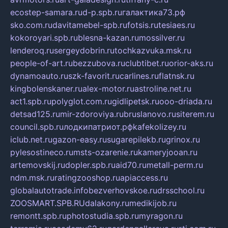
ecostep-samara.ru
d-p.spb.ru
галактика73.рф
sko.com.ru
davitamebel-spb.ru
fotsis.ru
tesiaes.ru
kokoroyari.spb.ru
blesna-kazan.ru
mossilver.ru
lenderoq.ru
sergeydobrin.ru
tochkazvuka.msk.ru
people-of-art.ru
bezzubova.ru
clubtibet.ru
orior-aks.ru
dynamoauto.ru
szk-favorit.ru
carlines.ru
flatnsk.ru
kingbolenskaner.ru
alex-motor.ru
astroline.net.ru
act1.spb.ru
polyglot.com.ru
gidlipetsk.ru
ooo-driada.ru
detsad125.ru
mir-zdoroviya.ru
bruslanovo.ru
siterem.ru
council.spb.ru
лодкипатриот.рф
kafekolizey.ru
iclub.net.ru
gazon-easy.ru
sugarepilekb.ru
grinox.ru
pylesostineco.ru
msts-ozarenie.ru
kameryjooan.ru
artemovskij.ru
dopler.spb.ru
aid70.ru
metall-perm.ru
ndm.msk.ru
ratingzooshop.ru
apiaccess.ru
globalautotrade.info
bezverhovskoe.ru
drsschool.ru
ZOOSMART.SPB.RU
dalakony.ru
medikijob.ru
remontt.spb.ru
photostudia.spb.ru
myragon.ru