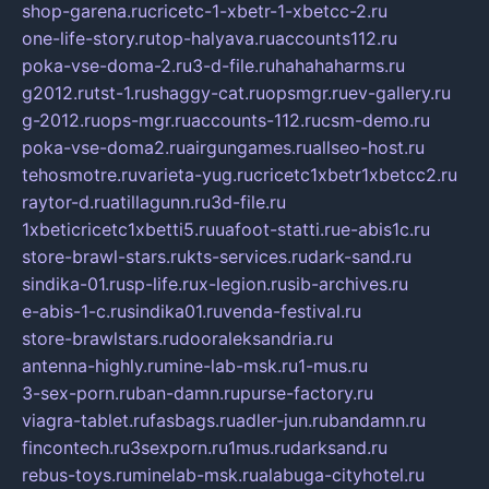
shop-garena.ru
cricetc-1-xbetr-1-xbetcc-2.ru
one-life-story.ru
top-halyava.ru
accounts112.ru
poka-vse-doma-2.ru
3-d-file.ru
hahahaharms.ru
g2012.ru
tst-1.ru
shaggy-cat.ru
opsmgr.ru
ev-gallery.ru
g-2012.ru
ops-mgr.ru
accounts-112.ru
csm-demo.ru
poka-vse-doma2.ru
airgungames.ru
allseo-host.ru
tehosmotre.ru
varieta-yug.ru
cricetc1xbetr1xbetcc2.ru
raytor-d.ru
atillagunn.ru
3d-file.ru
1xbeticricetc1xbetti5.ru
uafoot-statti.ru
e-abis1c.ru
store-brawl-stars.ru
kts-services.ru
dark-sand.ru
sindika-01.ru
sp-life.ru
x-legion.ru
sib-archives.ru
e-abis-1-c.ru
sindika01.ru
venda-festival.ru
store-brawlstars.ru
dooraleksandria.ru
antenna-highly.ru
mine-lab-msk.ru
1-mus.ru
3-sex-porn.ru
ban-damn.ru
purse-factory.ru
viagra-tablet.ru
fasbags.ru
adler-jun.ru
bandamn.ru
fincontech.ru
3sexporn.ru
1mus.ru
darksand.ru
rebus-toys.ru
minelab-msk.ru
alabuga-cityhotel.ru