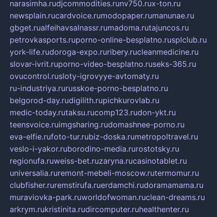
narasimha.ru
djcommodities.ru
nv750.ru
x-ton.ru
newsplain.ru
cardvoice.ru
modopaper.ru
manunae.ru
gbget.ru
alfeihavsalnassr.ru
madoma.ru
tajuncos.ru
petrovkasports.ru
porno-online-besplatno.ru
splclub.ru
york-life.ru
doroga-expo.ru
ribery.ru
cleanmedicine.ru
slovar-ivrit.ru
porno-video-besplatno.ru
seks-365.ru
ovucontrol.ru
sloty-igrovyye-avtomaty.ru
ru-industriya.ru
russkoe-porno-besplatno.ru
belgorod-day.ru
digilith.ru
pichkurovlab.ru
medic-today.ru
taksu.ru
comp123.ru
don-ykt.ru
teensvoice.ru
imgsharing.ru
domashnee-porno.ru
eva-elfie.ru
foto-tur.ru
biz-doska.ru
metropoltravel.ru
veslo-i-yakor.ru
borodino-media.ru
rostotsky.ru
regionufa.ru
weiss-bet.ru
zaryna.ru
casinotablet.ru
universalia.ru
remont-mebeli-moscow.ru
termomur.ru
clubfisher.ru
remstirufa.ru
erdamchi.ru
doramamama.ru
muraviovka-park.ru
worldofwoman.ru
clean-dreams.ru
arkrym.ru
kristinita.ru
dircomputer.ru
healthenter.ru