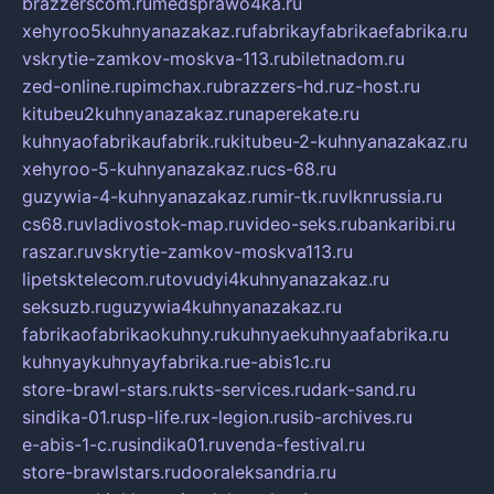
brazzerscom.ru
medsprawo4ka.ru
xehyroo5kuhnyanazakaz.ru
fabrikayfabrikaefabrika.ru
vskrytie-zamkov-moskva-113.ru
biletnadom.ru
zed-online.ru
pimchax.ru
brazzers-hd.ru
z-host.ru
kitubeu2kuhnyanazakaz.ru
naperekate.ru
kuhnyaofabrikaufabrik.ru
kitubeu-2-kuhnyanazakaz.ru
xehyroo-5-kuhnyanazakaz.ru
cs-68.ru
guzywia-4-kuhnyanazakaz.ru
mir-tk.ru
vlknrussia.ru
cs68.ru
vladivostok-map.ru
video-seks.ru
bankaribi.ru
raszar.ru
vskrytie-zamkov-moskva113.ru
lipetsktelecom.ru
tovudyi4kuhnyanazakaz.ru
seksuzb.ru
guzywia4kuhnyanazakaz.ru
fabrikaofabrikaokuhny.ru
kuhnyaekuhnyaafabrika.ru
kuhnyaykuhnyayfabrika.ru
e-abis1c.ru
store-brawl-stars.ru
kts-services.ru
dark-sand.ru
sindika-01.ru
sp-life.ru
x-legion.ru
sib-archives.ru
e-abis-1-c.ru
sindika01.ru
venda-festival.ru
store-brawlstars.ru
dooraleksandria.ru