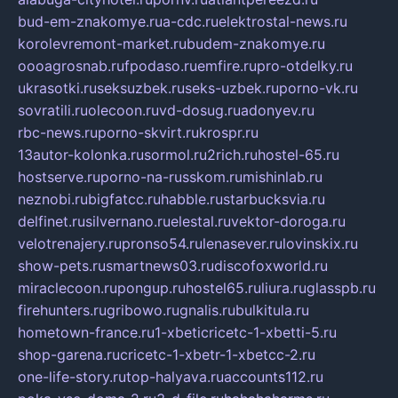
bud-em-znakomye.ru
a-cdc.ru
elektrostal-news.ru
korolevremont-market.ru
budem-znakomye.ru
oooagrosnab.ru
fpodaso.ru
emfire.ru
pro-otdelky.ru
ukrasotki.ru
seksuzbek.ru
seks-uzbek.ru
porno-vk.ru
sovratili.ru
olecoon.ru
vd-dosug.ru
adonyev.ru
rbc-news.ru
porno-skvirt.ru
krospr.ru
13autor-kolonka.ru
sormol.ru
2rich.ru
hostel-65.ru
hostserve.ru
porno-na-russkom.ru
mishinlab.ru
neznobi.ru
bigfatcc.ru
habble.ru
starbucksvia.ru
delfinet.ru
silvernano.ru
elestal.ru
vektor-doroga.ru
velotrenajery.ru
pronso54.ru
lenasever.ru
lovinskix.ru
show-pets.ru
smartnews03.ru
discofoxworld.ru
miraclecoon.ru
pongup.ru
hostel65.ru
liura.ru
glasspb.ru
firehunters.ru
gribowo.ru
gnalis.ru
bulkitula.ru
hometown-france.ru
1-xbeticricetc-1-xbetti-5.ru
shop-garena.ru
cricetc-1-xbetr-1-xbetcc-2.ru
one-life-story.ru
top-halyava.ru
accounts112.ru