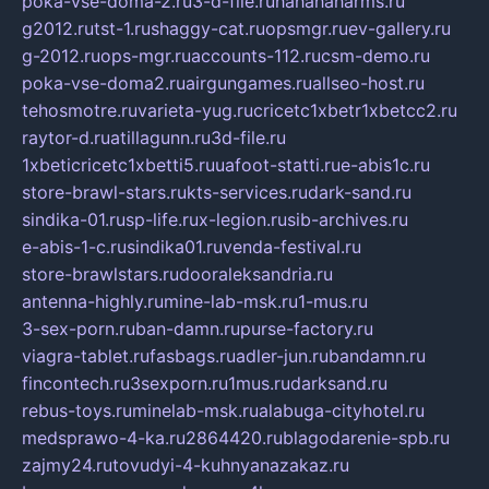
poka-vse-doma-2.ru
3-d-file.ru
hahahaharms.ru
g2012.ru
tst-1.ru
shaggy-cat.ru
opsmgr.ru
ev-gallery.ru
g-2012.ru
ops-mgr.ru
accounts-112.ru
csm-demo.ru
poka-vse-doma2.ru
airgungames.ru
allseo-host.ru
tehosmotre.ru
varieta-yug.ru
cricetc1xbetr1xbetcc2.ru
raytor-d.ru
atillagunn.ru
3d-file.ru
1xbeticricetc1xbetti5.ru
uafoot-statti.ru
e-abis1c.ru
store-brawl-stars.ru
kts-services.ru
dark-sand.ru
sindika-01.ru
sp-life.ru
x-legion.ru
sib-archives.ru
e-abis-1-c.ru
sindika01.ru
venda-festival.ru
store-brawlstars.ru
dooraleksandria.ru
antenna-highly.ru
mine-lab-msk.ru
1-mus.ru
3-sex-porn.ru
ban-damn.ru
purse-factory.ru
viagra-tablet.ru
fasbags.ru
adler-jun.ru
bandamn.ru
fincontech.ru
3sexporn.ru
1mus.ru
darksand.ru
rebus-toys.ru
minelab-msk.ru
alabuga-cityhotel.ru
medsprawo-4-ka.ru
2864420.ru
blagodarenie-spb.ru
zajmy24.ru
tovudyi-4-kuhnyanazakaz.ru