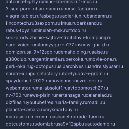
antenna-highly.ru
mine-lab-msk.ru
1-mus.ru
3-sex-porn.ru
ban-damn.ru
purse-factory.ru
viagra-tablet.ru
fasbags.ru
adler-jun.ru
bandamn.ru
fincontech.ru
3sexporn.ru
1mus.ru
darksand.ru
rebus-toys.ru
minelab-msk.ru
rtdco.ru
seo-prodvizhenie-sajtov-stroitelnyh-kompanij.ru
card-voice.ru
rulonnyygazon177.ru
snow-guard.ru
domizbrusa-9x12spb.ru
demaholding.ru
aalse.ru
a380club.ru
argentinamia.ru
perkoka.ru
movie-one.ru
perk-oka.ru
g-octopus.ru
sibarchives.ru
andreislyusar.ru
naruto-x.ru
pursefactory.ru
tor-lyubov-i-grom.ru
spayderhed-2022.ru
movieone.ru
evro-dez.ru
webamator.ru
ma-absolut1.ru
avtopomosch27.ru
nv-750.ru
news-plain.ru
nertansaga.ru
delanalad.ru
dizfiles.ru
youtubefree.ru
aria-family.ru
roadli.ru
planeta-samara.ru
mysmartbuy.ru
matrasy-kemerovo.ru
ashanet.ru
trade-farm.ru
dotcustoms.ru
domizbrusa9x12spb.ru
autodamp.ru