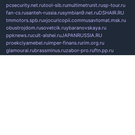
pcsecurity.net.ru
tool-sib.ru
multimetrunit.ru
sp-tour.ru
fan-cs.ru
santeh-russia.ru
symbian9.net.ru
DSHAIR.RU
tmmotors.spb.ru
xjocuricopii.com
musavtomat.msk.ru
obustrojdom.ru
sovetcik.ru
ybaranovskaya.ru
ppknews.ru
cult-alshei.ru
JAPANRUSSIA.RU
proekciyamebel.ru
imper-finans.ru
rim.org.ru
glamourai.ru
brassminus.ru
zabor-pro.ru
ftn.pp.ru
dorogoe58.ru
laimengpacker.ru
kuzova-zapchasti.ru
sageerp.ru
taxodrom.ru
dsrazvitie.ru
hardcity.net.ru
ratinghomegames.ru
topservice25.ru
gubernyan.ru
gtglasslined.ru
ii4.ru
tssport.spb.ru
andorra24.com
blackwallstreet.ru
oboimos.ru
optim-doors.com.ru
ikuch.ru
nycr.org.ru
npa21.ru
vremya-ch.spb.ru
desert000.ru
ivtorgi.ru
ifiori.ru
catalog-statei.ru
dcv.org.ru
spetsmaster174.ru
ipkameryhiseeu.ru
dum26.ru
ruspol.spb.ru
fr-opendp.ru
kam-solnyshko.ru
cheyenne-arapaho.ru
sevzapmetal.spb.ru
ted-lapidus.spb.ru
parasite-eliminator.ru