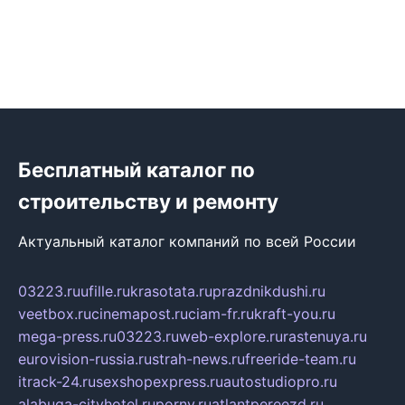
Бесплатный каталог по
строительству и ремонту
Актуальный каталог компаний по всей России
03223.ru
ufille.ru
krasotata.ru
prazdnikdushi.ru
veetbox.ru
cinemapost.ru
ciam-fr.ru
kraft-you.ru
mega-press.ru
03223.ru
web-explore.ru
rastenuya.ru
eurovision-russia.ru
strah-news.ru
freeride-team.ru
itrack-24.ru
sexshopexpress.ru
autostudiopro.ru
alabuga-cityhotel.ru
pornv.ru
atlantpereezd.ru