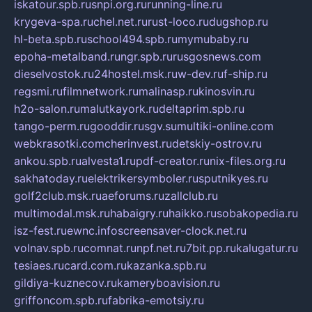
iskatour.spb.ru
snpi.org.ru
running-line.ru
krygeva-spa.ru
chel.net.ru
rust-loco.ru
dugshop.ru
hl-beta.spb.ru
school494.spb.ru
mymubaby.ru
epoha-metalband.ru
ngr.spb.ru
rusgosnews.com
dieselvostok.ru
24hostel.msk.ru
w-dev.ru
f-ship.ru
regsmi.ru
filmnetwork.ru
malinasp.ru
kinosvin.ru
h2o-salon.ru
malutkayork.ru
deltaprim.spb.ru
tango-perm.ru
gooddir.ru
sgv.su
multiki-online.com
webkrasotki.com
cherinvest.ru
detskiy-ostrov.ru
ankou.spb.ru
alvesta1.ru
pdf-creator.ru
nix-files.org.ru
sakhatoday.ru
elektrikersymboler.ru
sputnikyes.ru
golf2club.msk.ru
aeforums.ru
zallclub.ru
multimodal.msk.ru
habaigry.ru
haikko.ru
sobakopedia.ru
isz-fest.ru
ewnc.info
screensaver-clock.net.ru
volnav.spb.ru
comnat.ru
npf.net.ru
7bit.pp.ru
kalugatur.ru
tesiaes.ru
card.com.ru
kazanka.spb.ru
gildiya-kuznecov.ru
kameryboavision.ru
griffoncom.spb.ru
fabrika-emotsiy.ru