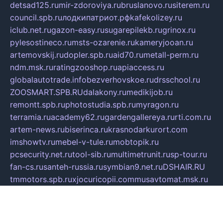
detsad125.ru
mir-zdoroviya.ru
bruslanovo.ru
siterem.ru
council.spb.ru
лодкипатриот.рф
kafekolizey.ru
iclub.net.ru
gazon-easy.ru
sugarepilekb.ru
grinox.ru
pylesostineco.ru
msts-ozarenie.ru
kameryjooan.ru
artemovskij.ru
dopler.spb.ru
aid70.ru
metall-perm.ru
ndm.msk.ru
ratingzooshop.ru
apiaccess.ru
globalautotrade.info
bezverhovskoe.ru
drsschool.ru
ZOOSMART.SPB.RU
dalakony.ru
medikijob.ru
remontt.spb.ru
photostudia.spb.ru
myragon.ru
terramia.ru
academy62.ru
gardengallereya.ru
rti.com.ru
artem-news.ru
biserinca.ru
krasnodarkurort.com
imshowtv.ru
mebel-v-tule.ru
mobtopik.ru
pcsecurity.net.ru
tool-sib.ru
multimetrunit.ru
sp-tour.ru
fan-cs.ru
santeh-russia.ru
symbian9.net.ru
DSHAIR.RU
tmmotors.spb.ru
xjocuricopii.com
musavtomat.msk.ru
obustrojdom.ru
sovetcik.ru
ybaranovskaya.ru
ppknews.ru
cult-alshei.ru
JAPANRUSSIA.RU
proekciyamebel.ru
imper-finans.ru
rim.org.ru