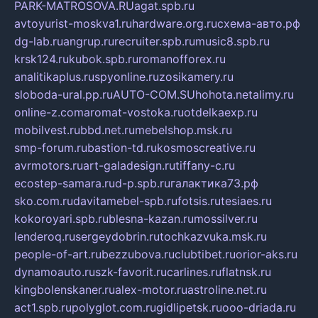
PARK-MATROSOVA.RU
agat.spb.ru
avtoyurist-moskva1.ru
hardware.org.ru
схема-авто.рф
dg-lab.ru
angrup.ru
recruiter.spb.ru
music8.spb.ru
krsk124.ru
kubok.spb.ru
romanofforex.ru
analitikaplus.ru
spyonline.ru
zosikamery.ru
sloboda-ural.pp.ru
AUTO-COM.SU
hohota.net
alimy.ru
online-z.com
aromat-vostoka.ru
otdelkaexp.ru
mobilvest.ru
bbd.net.ru
mebelshop.msk.ru
smp-forum.ru
bastion-td.ru
kosmoscreative.ru
avrmotors.ru
art-galadesign.ru
tiffany-c.ru
ecostep-samara.ru
d-p.spb.ru
галактика73.рф
sko.com.ru
davitamebel-spb.ru
fotsis.ru
tesiaes.ru
kokoroyari.spb.ru
blesna-kazan.ru
mossilver.ru
lenderoq.ru
sergeydobrin.ru
tochkazvuka.msk.ru
people-of-art.ru
bezzubova.ru
clubtibet.ru
orior-aks.ru
dynamoauto.ru
szk-favorit.ru
carlines.ru
flatnsk.ru
kingbolenskaner.ru
alex-motor.ru
astroline.net.ru
act1.spb.ru
polyglot.com.ru
gidlipetsk.ru
ooo-driada.ru