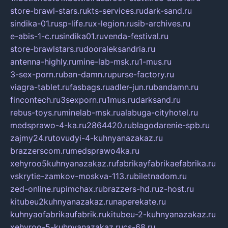
store-brawl-stars.ru
kts-services.ru
dark-sand.ru
sindika-01.ru
sp-life.ru
x-legion.ru
sib-archives.ru
e-abis-1-c.ru
sindika01.ru
venda-festival.ru
store-brawlstars.ru
dooraleksandria.ru
antenna-highly.ru
mine-lab-msk.ru
1-mus.ru
3-sex-porn.ru
ban-damn.ru
purse-factory.ru
viagra-tablet.ru
fasbags.ru
adler-jun.ru
bandamn.ru
fincontech.ru
3sexporn.ru
1mus.ru
darksand.ru
rebus-toys.ru
minelab-msk.ru
alabuga-cityhotel.ru
medsprawo-4-ka.ru
2864420.ru
blagodarenie-spb.ru
zajmy24.ru
tovudyi-4-kuhnyanazakaz.ru
brazzerscom.ru
medsprawo4ka.ru
xehyroo5kuhnyanazakaz.ru
fabrikayfabrikaefabrika.ru
vskrytie-zamkov-moskva-113.ru
biletnadom.ru
zed-online.ru
pimchax.ru
brazzers-hd.ru
z-host.ru
kitubeu2kuhnyanazakaz.ru
naperekate.ru
kuhnyaofabrikaufabrik.ru
kitubeu-2-kuhnyanazakaz.ru
xehyroo-5-kuhnyanazakaz.ru
cs-68.ru