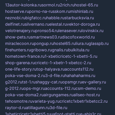
13autor-kolonka.ru
sormol.ru
2rich.ru
hostel-65.ru
hostserve.ru
porno-na-russkom.ru
mishinlab.ru
neznobi.ru
bigfatcc.ru
habble.ru
starbucksvia.ru
delfinet.ru
silvernano.ru
elestal.ru
vektor-doroga.ru
velotrenajery.ru
pronso54.ru
lenasever.ru
lovinskix.ru
show-pets.ru
smartnews03.ru
discofoxworld.ru
miraclecoon.ru
pongup.ru
hostel65.ru
liura.ru
glasspb.ru
firehunters.ru
gribowo.ru
gnalis.ru
bulkitula.ru
hometown-france.ru
1-xbeticricetc-1-xbetti-5.ru
shop-garena.ru
cricetc-1-xbetr-1-xbetcc-2.ru
one-life-story.ru
top-halyava.ru
accounts112.ru
poka-vse-doma-2.ru
3-d-file.ru
hahahaharms.ru
g2012.ru
tst-1.ru
shaggy-cat.ru
opsmgr.ru
ev-gallery.ru
g-2012.ru
ops-mgr.ru
accounts-112.ru
csm-demo.ru
poka-vse-doma2.ru
airgungames.ru
allseo-host.ru
tehosmotre.ru
varieta-yug.ru
cricetc1xbetr1xbetcc2.ru
raytor-d.ru
atillagunn.ru
3d-file.ru
1xbeticricetc1xbetti5.ru
uafoot-statti.ru
e-abis1c.ru