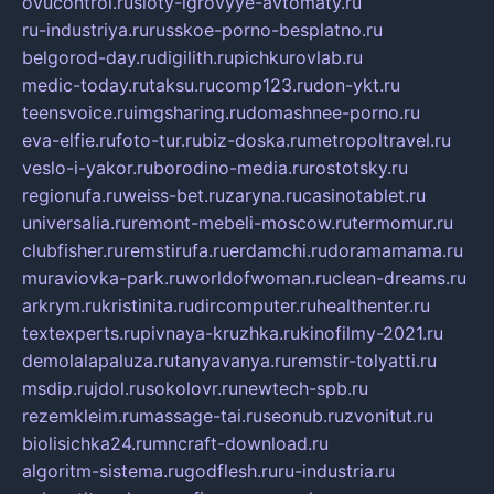
ovucontrol.ru
sloty-igrovyye-avtomaty.ru
ru-industriya.ru
russkoe-porno-besplatno.ru
belgorod-day.ru
digilith.ru
pichkurovlab.ru
medic-today.ru
taksu.ru
comp123.ru
don-ykt.ru
teensvoice.ru
imgsharing.ru
domashnee-porno.ru
eva-elfie.ru
foto-tur.ru
biz-doska.ru
metropoltravel.ru
veslo-i-yakor.ru
borodino-media.ru
rostotsky.ru
regionufa.ru
weiss-bet.ru
zaryna.ru
casinotablet.ru
universalia.ru
remont-mebeli-moscow.ru
termomur.ru
clubfisher.ru
remstirufa.ru
erdamchi.ru
doramamama.ru
muraviovka-park.ru
worldofwoman.ru
clean-dreams.ru
arkrym.ru
kristinita.ru
dircomputer.ru
healthenter.ru
textexperts.ru
pivnaya-kruzhka.ru
kinofilmy-2021.ru
demolalapaluza.ru
tanyavanya.ru
remstir-tolyatti.ru
msdip.ru
jdol.ru
sokolovr.ru
newtech-spb.ru
rezemkleim.ru
massage-tai.ru
seonub.ru
zvonitut.ru
biolisichka24.ru
mncraft-download.ru
algoritm-sistema.ru
godflesh.ru
ru-industria.ru