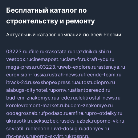
Бесплатный каталог по
строительству и ремонту
Актуальный каталог компаний по всей России
03223.ru
ufille.ru
krasotata.ru
prazdnikdushi.ru
veetbox.ru
cinemapost.ru
ciam-fr.ru
kraft-you.ru
mega-press.ru
03223.ru
web-explore.ru
rastenuya.ru
eurovision-russia.ru
strah-news.ru
freeride-team.ru
itrack-24.ru
sexshopexpress.ru
autostudiopro.ru
alabuga-cityhotel.ru
pornv.ru
atlantpereezd.ru
bud-em-znakomye.ru
a-cdc.ru
elektrostal-news.ru
korolevremont-market.ru
budem-znakomye.ru
oooagrosnab.ru
fpodaso.ru
emfire.ru
pro-otdelky.ru
ukrasotki.ru
seksuzbek.ru
seks-uzbek.ru
porno-vk.ru
sovratili.ru
olecoon.ru
vd-dosug.ru
adonyev.ru
rbc-news.ru
porno-skvirt.ru
krospr.ru