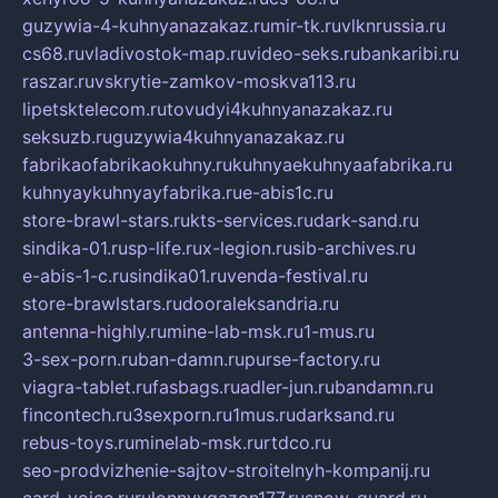
guzywia-4-kuhnyanazakaz.ru
mir-tk.ru
vlknrussia.ru
cs68.ru
vladivostok-map.ru
video-seks.ru
bankaribi.ru
raszar.ru
vskrytie-zamkov-moskva113.ru
lipetsktelecom.ru
tovudyi4kuhnyanazakaz.ru
seksuzb.ru
guzywia4kuhnyanazakaz.ru
fabrikaofabrikaokuhny.ru
kuhnyaekuhnyaafabrika.ru
kuhnyaykuhnyayfabrika.ru
e-abis1c.ru
store-brawl-stars.ru
kts-services.ru
dark-sand.ru
sindika-01.ru
sp-life.ru
x-legion.ru
sib-archives.ru
e-abis-1-c.ru
sindika01.ru
venda-festival.ru
store-brawlstars.ru
dooraleksandria.ru
antenna-highly.ru
mine-lab-msk.ru
1-mus.ru
3-sex-porn.ru
ban-damn.ru
purse-factory.ru
viagra-tablet.ru
fasbags.ru
adler-jun.ru
bandamn.ru
fincontech.ru
3sexporn.ru
1mus.ru
darksand.ru
rebus-toys.ru
minelab-msk.ru
rtdco.ru
seo-prodvizhenie-sajtov-stroitelnyh-kompanij.ru