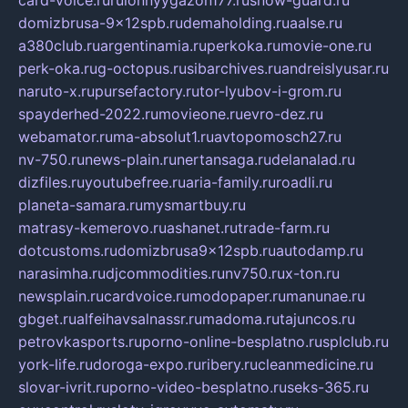
card-voice.ru
rulonnyygazon177.ru
snow-guard.ru
domizbrusa-9x12spb.ru
demaholding.ru
aalse.ru
a380club.ru
argentinamia.ru
perkoka.ru
movie-one.ru
perk-oka.ru
g-octopus.ru
sibarchives.ru
andreislyusar.ru
naruto-x.ru
pursefactory.ru
tor-lyubov-i-grom.ru
spayderhed-2022.ru
movieone.ru
evro-dez.ru
webamator.ru
ma-absolut1.ru
avtopomosch27.ru
nv-750.ru
news-plain.ru
nertansaga.ru
delanalad.ru
dizfiles.ru
youtubefree.ru
aria-family.ru
roadli.ru
planeta-samara.ru
mysmartbuy.ru
matrasy-kemerovo.ru
ashanet.ru
trade-farm.ru
dotcustoms.ru
domizbrusa9x12spb.ru
autodamp.ru
narasimha.ru
djcommodities.ru
nv750.ru
x-ton.ru
newsplain.ru
cardvoice.ru
modopaper.ru
manunae.ru
gbget.ru
alfeihavsalnassr.ru
madoma.ru
tajuncos.ru
petrovkasports.ru
porno-online-besplatno.ru
splclub.ru
york-life.ru
doroga-expo.ru
ribery.ru
cleanmedicine.ru
slovar-ivrit.ru
porno-video-besplatno.ru
seks-365.ru