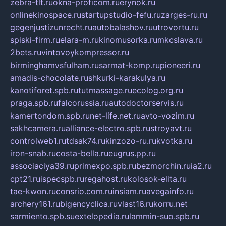
zebra-tlt.ru
okna-proficom.ru
erynok.ru
onlinekinospace.ru
startupstudio-fefu.ru
zarges-ru.ru
gegenjustizunrecht.ru
autobalashov.ru
utrovortu.ru
spiski-firm.ru
elara-m.ru
kinomusorka.ru
mkcslava.ru
2bets.ru
vintovoykompressor.ru
birminghamvsfulham.ru
sarmat-komp.ru
pioneeri.ru
amadis-chocolate.ru
shkurki-karakulya.ru
kanotiforet.spb.ru
tutmassage.ru
ecolog.org.ru
praga.spb.ru
falcorussia.ru
autodoctorservis.ru
kamertondom.spb.ru
net-life.net.ru
avto-vozim.ru
sakhcamera.ru
alliance-electro.spb.ru
stroyavt.ru
controlweb1.ru
tdsak74.ru
kinzozo-ru.ru
kvotka.ru
iron-snab.ru
costa-bella.ru
eugrus.pp.ru
associaciya39.ru
primexpo.spb.ru
bezmorchin.ru
ia2.ru
cpt21.ru
ispecspb.ru
regahost.ru
kolosok-elita.ru
tae-kwon.ru
consrio.com.ru
insiam.ru
avegainfo.ru
archery161.ru
bigencyclica.ru
vlast16.ru
korru.net
sarmiento.spb.su
extelopedia.ru
lammin-suo.spb.ru