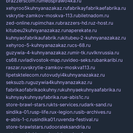
brazzerscom.ru
medsprawo4ka.ru
xehyroo5kuhnyanazakaz.ru
fabrikayfabrikaefabrika.ru
vskrytie-zamkov-moskva-113.ru
biletnadom.ru
zed-online.ru
pimchax.ru
brazzers-hd.ru
z-host.ru
kitubeu2kuhnyanazakaz.ru
naperekate.ru
kuhnyaofabrikaufabrik.ru
kitubeu-2-kuhnyanazakaz.ru
xehyroo-5-kuhnyanazakaz.ru
cs-68.ru
guzywia-4-kuhnyanazakaz.ru
mir-tk.ru
vlknrussia.ru
cs68.ru
vladivostok-map.ru
video-seks.ru
bankaribi.ru
raszar.ru
vskrytie-zamkov-moskva113.ru
lipetsktelecom.ru
tovudyi4kuhnyanazakaz.ru
seksuzb.ru
guzywia4kuhnyanazakaz.ru
fabrikaofabrikaokuhny.ru
kuhnyaekuhnyaafabrika.ru
kuhnyaykuhnyayfabrika.ru
e-abis1c.ru
store-brawl-stars.ru
kts-services.ru
dark-sand.ru
sindika-01.ru
sp-life.ru
x-legion.ru
sib-archives.ru
e-abis-1-c.ru
sindika01.ru
venda-festival.ru
store-brawlstars.ru
dooraleksandria.ru