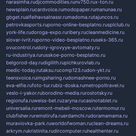
narasimha.ru
djcommodities.ru
nv750.ru
x-ton.ru
newsplain.ru
cardvoice.ru
modopaper.ru
manunae.ru
gbget.ru
alfeihavsalnassr.ru
madoma.ru
tajuncos.ru
petrovkasports.ru
porno-online-besplatno.ru
splclub.ru
york-life.ru
doroga-expo.ru
ribery.ru
cleanmedicine.ru
slovar-ivrit.ru
porno-video-besplatno.ru
seks-365.ru
ovucontrol.ru
sloty-igrovyye-avtomaty.ru
ru-industriya.ru
russkoe-porno-besplatno.ru
belgorod-day.ru
digilith.ru
pichkurovlab.ru
medic-today.ru
taksu.ru
comp123.ru
don-ykt.ru
teensvoice.ru
imgsharing.ru
domashnee-porno.ru
eva-elfie.ru
foto-tur.ru
biz-doska.ru
metropoltravel.ru
veslo-i-yakor.ru
borodino-media.ru
rostotsky.ru
regionufa.ru
weiss-bet.ru
zaryna.ru
casinotablet.ru
universalia.ru
remont-mebeli-moscow.ru
termomur.ru
clubfisher.ru
remstirufa.ru
erdamchi.ru
doramamama.ru
muraviovka-park.ru
worldofwoman.ru
clean-dreams.ru
arkrym.ru
kristinita.ru
dircomputer.ru
healthenter.ru