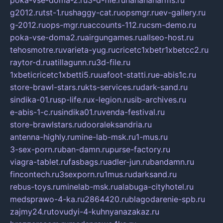
g2012.ru
tst-1.ru
shaggy-cat.ru
opsmgr.ru
ev-gallery.ru
g-2012.ru
ops-mgr.ru
accounts-112.ru
csm-demo.ru
poka-vse-doma2.ru
airgungames.ru
allseo-host.ru
tehosmotre.ru
varieta-yug.ru
cricetc1xbetr1xbetcc2.ru
raytor-d.ru
atillagunn.ru
3d-file.ru
1xbeticricetc1xbetti5.ru
uafoot-statti.ru
e-abis1c.ru
store-brawl-stars.ru
kts-services.ru
dark-sand.ru
sindika-01.ru
sp-life.ru
x-legion.ru
sib-archives.ru
e-abis-1-c.ru
sindika01.ru
venda-festival.ru
store-brawlstars.ru
dooraleksandria.ru
antenna-highly.ru
mine-lab-msk.ru
1-mus.ru
3-sex-porn.ru
ban-damn.ru
purse-factory.ru
viagra-tablet.ru
fasbags.ru
adler-jun.ru
bandamn.ru
fincontech.ru
3sexporn.ru
1mus.ru
darksand.ru
rebus-toys.ru
minelab-msk.ru
alabuga-cityhotel.ru
medsprawo-4-ka.ru
2864420.ru
blagodarenie-spb.ru
zajmy24.ru
tovudyi-4-kuhnyanazakaz.ru