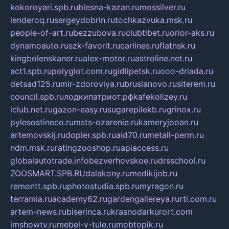
kokoroyari.spb.ru
blesna-kazan.ru
mossilver.ru
lenderoq.ru
sergeydobrin.ru
tochkazvuka.msk.ru
people-of-art.ru
bezzubova.ru
clubtibet.ru
orior-aks.ru
dynamoauto.ru
szk-favorit.ru
carlines.ru
flatnsk.ru
kingbolenskaner.ru
alex-motor.ru
astroline.net.ru
act1.spb.ru
polyglot.com.ru
gidlipetsk.ru
ooo-driada.ru
detsad125.ru
mir-zdoroviya.ru
bruslanovo.ru
siterem.ru
council.spb.ru
лодкипатриот.рф
kafekolizey.ru
iclub.net.ru
gazon-easy.ru
sugarepilekb.ru
grinox.ru
pylesostineco.ru
msts-ozarenie.ru
kameryjooan.ru
artemovskij.ru
dopler.spb.ru
aid70.ru
metall-perm.ru
ndm.msk.ru
ratingzooshop.ru
apiaccess.ru
globalautotrade.info
bezverhovskoe.ru
drsschool.ru
ZOOSMART.SPB.RU
dalakony.ru
medikijob.ru
remontt.spb.ru
photostudia.spb.ru
myragon.ru
terramia.ru
academy62.ru
gardengallereya.ru
rti.com.ru
artem-news.ru
biserinca.ru
krasnodarkurort.com
imshowtv.ru
mebel-v-tule.ru
mobtopik.ru