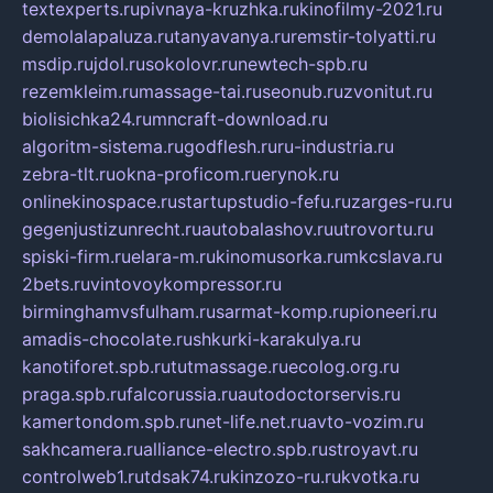
textexperts.ru
pivnaya-kruzhka.ru
kinofilmy-2021.ru
demolalapaluza.ru
tanyavanya.ru
remstir-tolyatti.ru
msdip.ru
jdol.ru
sokolovr.ru
newtech-spb.ru
rezemkleim.ru
massage-tai.ru
seonub.ru
zvonitut.ru
biolisichka24.ru
mncraft-download.ru
algoritm-sistema.ru
godflesh.ru
ru-industria.ru
zebra-tlt.ru
okna-proficom.ru
erynok.ru
onlinekinospace.ru
startupstudio-fefu.ru
zarges-ru.ru
gegenjustizunrecht.ru
autobalashov.ru
utrovortu.ru
spiski-firm.ru
elara-m.ru
kinomusorka.ru
mkcslava.ru
2bets.ru
vintovoykompressor.ru
birminghamvsfulham.ru
sarmat-komp.ru
pioneeri.ru
amadis-chocolate.ru
shkurki-karakulya.ru
kanotiforet.spb.ru
tutmassage.ru
ecolog.org.ru
praga.spb.ru
falcorussia.ru
autodoctorservis.ru
kamertondom.spb.ru
net-life.net.ru
avto-vozim.ru
sakhcamera.ru
alliance-electro.spb.ru
stroyavt.ru
controlweb1.ru
tdsak74.ru
kinzozo-ru.ru
kvotka.ru