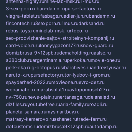
antenna-highly.ru
mine-lab-msk.ru
1-mus.ru
3-sex-porn.ru
ban-damn.ru
purse-factory.ru
viagra-tablet.ru
fasbags.ru
adler-jun.ru
bandamn.ru
fincontech.ru
3sexporn.ru
1mus.ru
darksand.ru
rebus-toys.ru
minelab-msk.ru
rtdco.ru
seo-prodvizhenie-sajtov-stroitelnyh-kompanij.ru
card-voice.ru
rulonnyygazon177.ru
snow-guard.ru
domizbrusa-9x12spb.ru
demaholding.ru
aalse.ru
a380club.ru
argentinamia.ru
perkoka.ru
movie-one.ru
perk-oka.ru
g-octopus.ru
sibarchives.ru
andreislyusar.ru
naruto-x.ru
pursefactory.ru
tor-lyubov-i-grom.ru
spayderhed-2022.ru
movieone.ru
evro-dez.ru
webamator.ru
ma-absolut1.ru
avtopomosch27.ru
nv-750.ru
news-plain.ru
nertansaga.ru
delanalad.ru
dizfiles.ru
youtubefree.ru
aria-family.ru
roadli.ru
planeta-samara.ru
mysmartbuy.ru
matrasy-kemerovo.ru
ashanet.ru
trade-farm.ru
dotcustoms.ru
domizbrusa9x12spb.ru
autodamp.ru