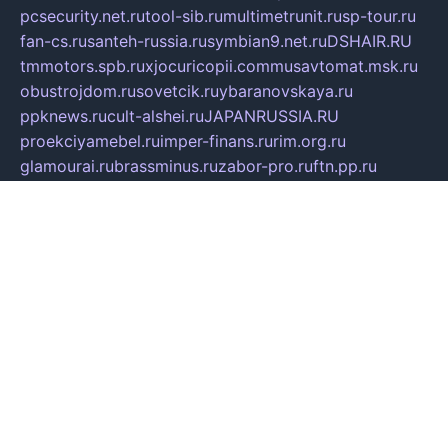
pcsecurity.net.ru
tool-sib.ru
multimetrunit.ru
sp-tour.ru
fan-cs.ru
santeh-russia.ru
symbian9.net.ru
DSHAIR.RU
tmmotors.spb.ru
xjocuricopii.com
musavtomat.msk.ru
obustrojdom.ru
sovetcik.ru
ybaranovskaya.ru
ppknews.ru
cult-alshei.ru
JAPANRUSSIA.RU
proekciyamebel.ru
imper-finans.ru
rim.org.ru
glamourai.ru
brassminus.ru
zabor-pro.ru
ftn.pp.ru
dorogoe58.ru
laimengpacker.ru
kuzova-zapchasti.ru
sageerp.ru
taxodrom.ru
dsrazvitie.ru
hardcity.net.ru
ratinghomegames.ru
topservice25.ru
gubernyan.ru
gtglasslined.ru
ii4.ru
tssport.spb.ru
andorra24.com
blackwallstreet.ru
oboimos.ru
optim-doors.com.ru
ikuch.ru
nycr.org.ru
npa21.ru
vremya-ch.spb.ru
desert000.ru
ivtorgi.ru
ifiori.ru
catalog-statei.ru
dcv.org.ru
spetsmaster174.ru
ipkameryhiseeu.ru
dum26.ru
ruspol.spb.ru
fr-opendp.ru
kam-solnyshko.ru
cheyenne-arapaho.ru
sevzapmetal.spb.ru
ted-lapidus.spb.ru
parasite-eliminator.ru