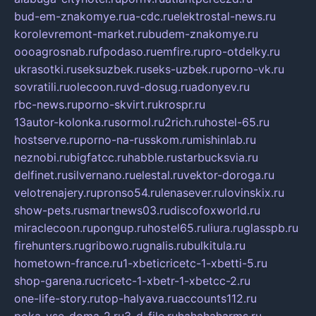
bud-em-znakomye.ru
a-cdc.ru
elektrostal-news.ru
korolevremont-market.ru
budem-znakomye.ru
oooagrosnab.ru
fpodaso.ru
emfire.ru
pro-otdelky.ru
ukrasotki.ru
seksuzbek.ru
seks-uzbek.ru
porno-vk.ru
sovratili.ru
olecoon.ru
vd-dosug.ru
adonyev.ru
rbc-news.ru
porno-skvirt.ru
krospr.ru
13autor-kolonka.ru
sormol.ru
2rich.ru
hostel-65.ru
hostserve.ru
porno-na-russkom.ru
mishinlab.ru
neznobi.ru
bigfatcc.ru
habble.ru
starbucksvia.ru
delfinet.ru
silvernano.ru
elestal.ru
vektor-doroga.ru
velotrenajery.ru
pronso54.ru
lenasever.ru
lovinskix.ru
show-pets.ru
smartnews03.ru
discofoxworld.ru
miraclecoon.ru
pongup.ru
hostel65.ru
liura.ru
glasspb.ru
firehunters.ru
gribowo.ru
gnalis.ru
bulkitula.ru
hometown-france.ru
1-xbeticricetc-1-xbetti-5.ru
shop-garena.ru
cricetc-1-xbetr-1-xbetcc-2.ru
one-life-story.ru
top-halyava.ru
accounts112.ru
poka-vse-doma-2.ru
3-d-file.ru
hahahaharms.ru