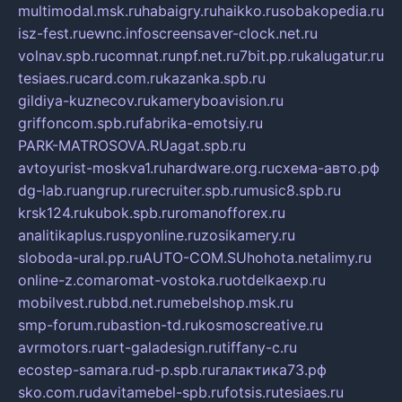
multimodal.msk.ru
habaigry.ru
haikko.ru
sobakopedia.ru
isz-fest.ru
ewnc.info
screensaver-clock.net.ru
volnav.spb.ru
comnat.ru
npf.net.ru
7bit.pp.ru
kalugatur.ru
tesiaes.ru
card.com.ru
kazanka.spb.ru
gildiya-kuznecov.ru
kameryboavision.ru
griffoncom.spb.ru
fabrika-emotsiy.ru
PARK-MATROSOVA.RU
agat.spb.ru
avtoyurist-moskva1.ru
hardware.org.ru
схема-авто.рф
dg-lab.ru
angrup.ru
recruiter.spb.ru
music8.spb.ru
krsk124.ru
kubok.spb.ru
romanofforex.ru
analitikaplus.ru
spyonline.ru
zosikamery.ru
sloboda-ural.pp.ru
AUTO-COM.SU
hohota.net
alimy.ru
online-z.com
aromat-vostoka.ru
otdelkaexp.ru
mobilvest.ru
bbd.net.ru
mebelshop.msk.ru
smp-forum.ru
bastion-td.ru
kosmoscreative.ru
avrmotors.ru
art-galadesign.ru
tiffany-c.ru
ecostep-samara.ru
d-p.spb.ru
галактика73.рф
sko.com.ru
davitamebel-spb.ru
fotsis.ru
tesiaes.ru