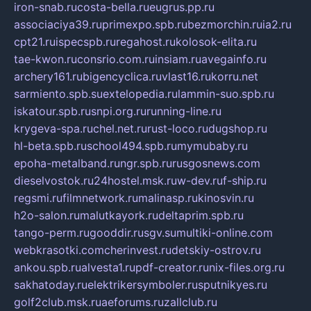
iron-snab.ru
costa-bella.ru
eugrus.pp.ru
associaciya39.ru
primexpo.spb.ru
bezmorchin.ru
ia2.ru
cpt21.ru
ispecspb.ru
regahost.ru
kolosok-elita.ru
tae-kwon.ru
consrio.com.ru
insiam.ru
avegainfo.ru
archery161.ru
bigencyclica.ru
vlast16.ru
korru.net
sarmiento.spb.su
extelopedia.ru
lammin-suo.spb.ru
iskatour.spb.ru
snpi.org.ru
running-line.ru
krygeva-spa.ru
chel.net.ru
rust-loco.ru
dugshop.ru
hl-beta.spb.ru
school494.spb.ru
mymubaby.ru
epoha-metalband.ru
ngr.spb.ru
rusgosnews.com
dieselvostok.ru
24hostel.msk.ru
w-dev.ru
f-ship.ru
regsmi.ru
filmnetwork.ru
malinasp.ru
kinosvin.ru
h2o-salon.ru
malutkayork.ru
deltaprim.spb.ru
tango-perm.ru
gooddir.ru
sgv.su
multiki-online.com
webkrasotki.com
cherinvest.ru
detskiy-ostrov.ru
ankou.spb.ru
alvesta1.ru
pdf-creator.ru
nix-files.org.ru
sakhatoday.ru
elektrikersymboler.ru
sputnikyes.ru
golf2club.msk.ru
aeforums.ru
zallclub.ru