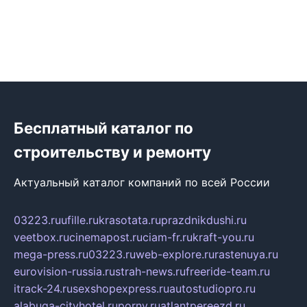
Бесплатный каталог по
строительству и ремонту
Актуальный каталог компаний по всей России
03223.ru
ufille.ru
krasotata.ru
prazdnikdushi.ru
veetbox.ru
cinemapost.ru
ciam-fr.ru
kraft-you.ru
mega-press.ru
03223.ru
web-explore.ru
rastenuya.ru
eurovision-russia.ru
strah-news.ru
freeride-team.ru
itrack-24.ru
sexshopexpress.ru
autostudiopro.ru
alabuga-cityhotel.ru
pornv.ru
atlantpereezd.ru