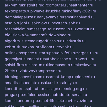
arkrym.ru
kristinita.ru
dircomputer.ru
healthenter.ru
textexperts.ru
pivnaya-kruzhka.ru
kinofilmy-2021.ru
demolalapaluza.ru
tanyavanya.ru
remstir-tolyatti.ru
msdip.ru
jdol.ru
sokolovr.ru
newtech-spb.ru
rezemkleim.ru
massage-tai.ru
seonub.ru
zvonitut.ru
biolisichka24.ru
mncraft-download.ru
algoritm-sistema.ru
godflesh.ru
ru-industria.ru
zebra-tlt.ru
okna-proficom.ru
erynok.ru
onlinekinospace.ru
startupstudio-fefu.ru
zarges-ru.ru
gegenjustizunrecht.ru
autobalashov.ru
utrovortu.ru
spiski-firm.ru
elara-m.ru
kinomusorka.ru
mkcslava.ru
2bets.ru
vintovoykompressor.ru
birminghamvsfulham.ru
sarmat-komp.ru
pioneeri.ru
amadis-chocolate.ru
shkurki-karakulya.ru
kanotiforet.spb.ru
tutmassage.ru
ecolog.org.ru
praga.spb.ru
falcorussia.ru
autodoctorservis.ru
kamertondom.spb.ru
net-life.net.ru
avto-vozim.ru
sakhcamera.ru
alliance-electro.spb.ru
stroyavt.ru