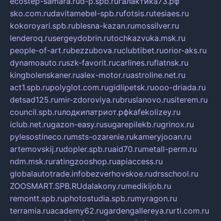
ecostep-samara.ru
d-p.spb.ru
галактика73.рф
sko.com.ru
davitamebel-spb.ru
fotsis.ru
tesiaes.ru
kokoroyari.spb.ru
blesna-kazan.ru
mossilver.ru
lenderoq.ru
sergeydobrin.ru
tochkazvuka.msk.ru
people-of-art.ru
bezzubova.ru
clubtibet.ru
orior-aks.ru
dynamoauto.ru
szk-favorit.ru
carlines.ru
flatnsk.ru
kingbolenskaner.ru
alex-motor.ru
astroline.net.ru
act1.spb.ru
polyglot.com.ru
gidlipetsk.ru
ooo-driada.ru
detsad125.ru
mir-zdoroviya.ru
bruslanovo.ru
siterem.ru
council.spb.ru
лодкипатриот.рф
kafekolizey.ru
iclub.net.ru
gazon-easy.ru
sugarepilekb.ru
grinox.ru
pylesostineco.ru
msts-ozarenie.ru
kameryjooan.ru
artemovskij.ru
dopler.spb.ru
aid70.ru
metall-perm.ru
ndm.msk.ru
ratingzooshop.ru
apiaccess.ru
globalautotrade.info
bezverhovskoe.ru
drsschool.ru
ZOOSMART.SPB.RU
dalakony.ru
medikijob.ru
remontt.spb.ru
photostudia.spb.ru
myragon.ru
terramia.ru
academy62.ru
gardengallereya.ru
rti.com.ru