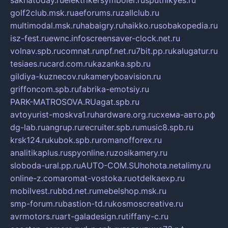
golf2club.msk.ru
aeforums.ru
zallclub.ru
multimodal.msk.ru
habaigry.ru
haikko.ru
sobakopedia.ru
isz-fest.ru
ewnc.info
screensaver-clock.net.ru
volnav.spb.ru
comnat.ru
npf.net.ru
7bit.pp.ru
kalugatur.ru
tesiaes.ru
card.com.ru
kazanka.spb.ru
gildiya-kuznecov.ru
kameryboavision.ru
griffoncom.spb.ru
fabrika-emotsiy.ru
PARK-MATROSOVA.RU
agat.spb.ru
avtoyurist-moskva1.ru
hardware.org.ru
схема-авто.рф
dg-lab.ru
angrup.ru
recruiter.spb.ru
music8.spb.ru
krsk124.ru
kubok.spb.ru
romanofforex.ru
analitikaplus.ru
spyonline.ru
zosikamery.ru
sloboda-ural.pp.ru
AUTO-COM.SU
hohota.net
alimy.ru
online-z.com
aromat-vostoka.ru
otdelkaexp.ru
mobilvest.ru
bbd.net.ru
mebelshop.msk.ru
smp-forum.ru
bastion-td.ru
kosmoscreative.ru
avrmotors.ru
art-galadesign.ru
tiffany-c.ru