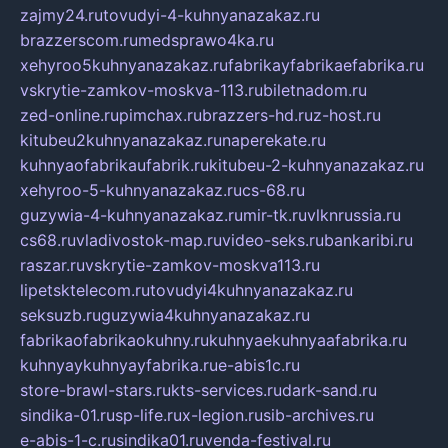
zajmy24.ru
tovudyi-4-kuhnyanazakaz.ru
brazzerscom.ru
medsprawo4ka.ru
xehyroo5kuhnyanazakaz.ru
fabrikayfabrikaefabrika.ru
vskrytie-zamkov-moskva-113.ru
biletnadom.ru
zed-online.ru
pimchax.ru
brazzers-hd.ru
z-host.ru
kitubeu2kuhnyanazakaz.ru
naperekate.ru
kuhnyaofabrikaufabrik.ru
kitubeu-2-kuhnyanazakaz.ru
xehyroo-5-kuhnyanazakaz.ru
cs-68.ru
guzywia-4-kuhnyanazakaz.ru
mir-tk.ru
vlknrussia.ru
cs68.ru
vladivostok-map.ru
video-seks.ru
bankaribi.ru
raszar.ru
vskrytie-zamkov-moskva113.ru
lipetsktelecom.ru
tovudyi4kuhnyanazakaz.ru
seksuzb.ru
guzywia4kuhnyanazakaz.ru
fabrikaofabrikaokuhny.ru
kuhnyaekuhnyaafabrika.ru
kuhnyaykuhnyayfabrika.ru
e-abis1c.ru
store-brawl-stars.ru
kts-services.ru
dark-sand.ru
sindika-01.ru
sp-life.ru
x-legion.ru
sib-archives.ru
e-abis-1-c.ru
sindika01.ru
venda-festival.ru