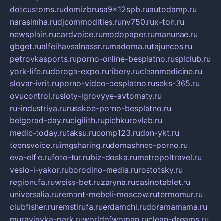
dotcustoms.ru
domizbrusa9x12spb.ru
autodamp.ru
narasimha.ru
djcommodities.ru
nv750.ru
x-ton.ru
newsplain.ru
cardvoice.ru
modopaper.ru
manunae.ru
gbget.ru
alfeihavsalnassr.ru
madoma.ru
tajuncos.ru
petrovkasports.ru
porno-online-besplatno.ru
splclub.ru
york-life.ru
doroga-expo.ru
ribery.ru
cleanmedicine.ru
slovar-ivrit.ru
porno-video-besplatno.ru
seks-365.ru
ovucontrol.ru
sloty-igrovyye-avtomaty.ru
ru-industriya.ru
russkoe-porno-besplatno.ru
belgorod-day.ru
digilith.ru
pichkurovlab.ru
medic-today.ru
taksu.ru
comp123.ru
don-ykt.ru
teensvoice.ru
imgsharing.ru
domashnee-porno.ru
eva-elfie.ru
foto-tur.ru
biz-doska.ru
metropoltravel.ru
veslo-i-yakor.ru
borodino-media.ru
rostotsky.ru
regionufa.ru
weiss-bet.ru
zaryna.ru
casinotablet.ru
universalia.ru
remont-mebeli-moscow.ru
termomur.ru
clubfisher.ru
remstirufa.ru
erdamchi.ru
doramamama.ru
muraviovka-park.ru
worldofwoman.ru
clean-dreams.ru