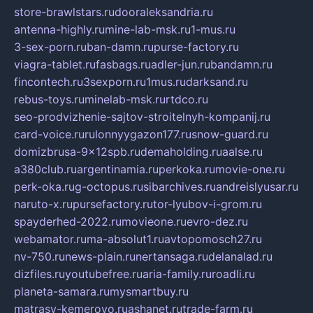
store-brawlstars.ru
dooraleksandria.ru
antenna-highly.ru
mine-lab-msk.ru
1-mus.ru
3-sex-porn.ru
ban-damn.ru
purse-factory.ru
viagra-tablet.ru
fasbags.ru
adler-jun.ru
bandamn.ru
fincontech.ru
3sexporn.ru
1mus.ru
darksand.ru
rebus-toys.ru
minelab-msk.ru
rtdco.ru
seo-prodvizhenie-sajtov-stroitelnyh-kompanij.ru
card-voice.ru
rulonnyygazon177.ru
snow-guard.ru
domizbrusa-9x12spb.ru
demaholding.ru
aalse.ru
a380club.ru
argentinamia.ru
perkoka.ru
movie-one.ru
perk-oka.ru
g-octopus.ru
sibarchives.ru
andreislyusar.ru
naruto-x.ru
pursefactory.ru
tor-lyubov-i-grom.ru
spayderhed-2022.ru
movieone.ru
evro-dez.ru
webamator.ru
ma-absolut1.ru
avtopomosch27.ru
nv-750.ru
news-plain.ru
nertansaga.ru
delanalad.ru
dizfiles.ru
youtubefree.ru
aria-family.ru
roadli.ru
planeta-samara.ru
mysmartbuy.ru
matrasy-kemerovo.ru
ashanet.ru
trade-farm.ru