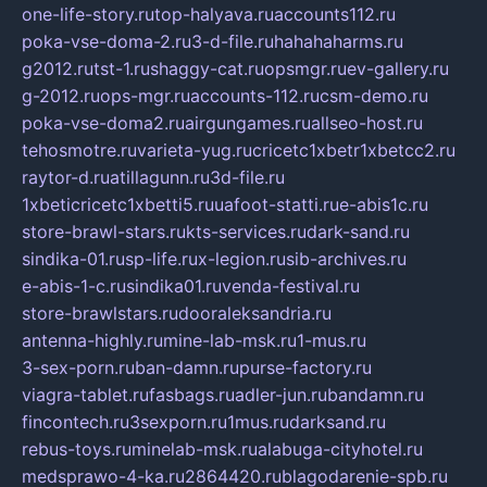
one-life-story.ru
top-halyava.ru
accounts112.ru
poka-vse-doma-2.ru
3-d-file.ru
hahahaharms.ru
g2012.ru
tst-1.ru
shaggy-cat.ru
opsmgr.ru
ev-gallery.ru
g-2012.ru
ops-mgr.ru
accounts-112.ru
csm-demo.ru
poka-vse-doma2.ru
airgungames.ru
allseo-host.ru
tehosmotre.ru
varieta-yug.ru
cricetc1xbetr1xbetcc2.ru
raytor-d.ru
atillagunn.ru
3d-file.ru
1xbeticricetc1xbetti5.ru
uafoot-statti.ru
e-abis1c.ru
store-brawl-stars.ru
kts-services.ru
dark-sand.ru
sindika-01.ru
sp-life.ru
x-legion.ru
sib-archives.ru
e-abis-1-c.ru
sindika01.ru
venda-festival.ru
store-brawlstars.ru
dooraleksandria.ru
antenna-highly.ru
mine-lab-msk.ru
1-mus.ru
3-sex-porn.ru
ban-damn.ru
purse-factory.ru
viagra-tablet.ru
fasbags.ru
adler-jun.ru
bandamn.ru
fincontech.ru
3sexporn.ru
1mus.ru
darksand.ru
rebus-toys.ru
minelab-msk.ru
alabuga-cityhotel.ru
medsprawo-4-ka.ru
2864420.ru
blagodarenie-spb.ru