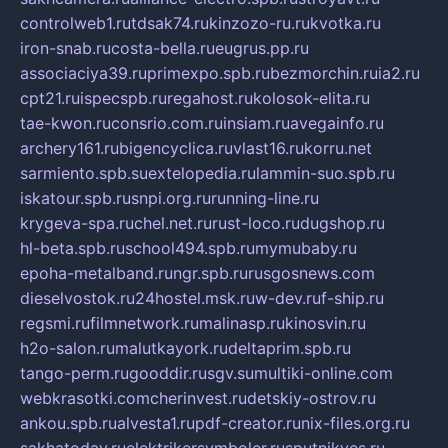
controlweb1.ru
tdsak74.ru
kinzozo-ru.ru
kvotka.ru
iron-snab.ru
costa-bella.ru
eugrus.pp.ru
associaciya39.ru
primexpo.spb.ru
bezmorchin.ru
ia2.ru
cpt21.ru
ispecspb.ru
regahost.ru
kolosok-elita.ru
tae-kwon.ru
consrio.com.ru
insiam.ru
avegainfo.ru
archery161.ru
bigencyclica.ru
vlast16.ru
korru.net
sarmiento.spb.su
extelopedia.ru
lammin-suo.spb.ru
iskatour.spb.ru
snpi.org.ru
running-line.ru
krygeva-spa.ru
chel.net.ru
rust-loco.ru
dugshop.ru
hl-beta.spb.ru
school494.spb.ru
mymubaby.ru
epoha-metalband.ru
ngr.spb.ru
rusgosnews.com
dieselvostok.ru
24hostel.msk.ru
w-dev.ru
f-ship.ru
regsmi.ru
filmnetwork.ru
malinasp.ru
kinosvin.ru
h2o-salon.ru
malutkayork.ru
deltaprim.spb.ru
tango-perm.ru
gooddir.ru
sgv.su
multiki-online.com
webkrasotki.com
cherinvest.ru
detskiy-ostrov.ru
ankou.spb.ru
alvesta1.ru
pdf-creator.ru
nix-files.org.ru
sakhatoday.ru
elektrikersymboler.ru
sputnikyes.ru