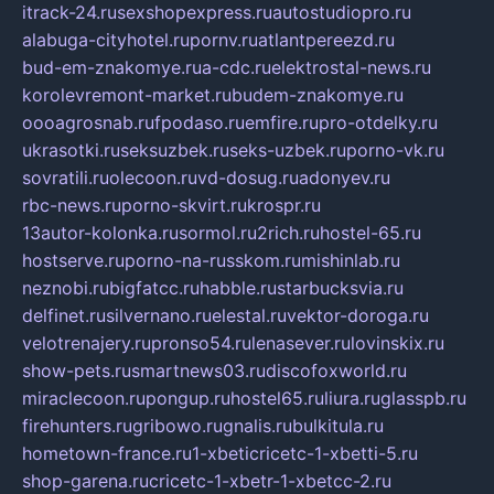
itrack-24.ru
sexshopexpress.ru
autostudiopro.ru
alabuga-cityhotel.ru
pornv.ru
atlantpereezd.ru
bud-em-znakomye.ru
a-cdc.ru
elektrostal-news.ru
korolevremont-market.ru
budem-znakomye.ru
oooagrosnab.ru
fpodaso.ru
emfire.ru
pro-otdelky.ru
ukrasotki.ru
seksuzbek.ru
seks-uzbek.ru
porno-vk.ru
sovratili.ru
olecoon.ru
vd-dosug.ru
adonyev.ru
rbc-news.ru
porno-skvirt.ru
krospr.ru
13autor-kolonka.ru
sormol.ru
2rich.ru
hostel-65.ru
hostserve.ru
porno-na-russkom.ru
mishinlab.ru
neznobi.ru
bigfatcc.ru
habble.ru
starbucksvia.ru
delfinet.ru
silvernano.ru
elestal.ru
vektor-doroga.ru
velotrenajery.ru
pronso54.ru
lenasever.ru
lovinskix.ru
show-pets.ru
smartnews03.ru
discofoxworld.ru
miraclecoon.ru
pongup.ru
hostel65.ru
liura.ru
glasspb.ru
firehunters.ru
gribowo.ru
gnalis.ru
bulkitula.ru
hometown-france.ru
1-xbeticricetc-1-xbetti-5.ru
shop-garena.ru
cricetc-1-xbetr-1-xbetcc-2.ru