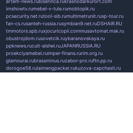
artem-news.ru
biserinca.ru
krasnodarkurort.com
imshowtv.ru
mebel-v-tule.ru
mobtopik.ru
pcsecurity.net.ru
tool-sib.ru
multimetrunit.ru
sp-tour.ru
fan-cs.ru
santeh-russia.ru
symbian9.net.ru
DSHAIR.RU
tmmotors.spb.ru
xjocuricopii.com
musavtomat.msk.ru
obustrojdom.ru
sovetcik.ru
ybaranovskaya.ru
ppknews.ru
cult-alshei.ru
JAPANRUSSIA.RU
proekciyamebel.ru
imper-finans.ru
rim.org.ru
glamourai.ru
brassminus.ru
zabor-pro.ru
ftn.pp.ru
dorogoe58.ru
laimengpacker.ru
kuzova-zapchasti.ru
sageerp.ru
taxodrom.ru
dsrazvitie.ru
hardcity.net.ru
ratinghomegames.ru
topservice25.ru
gubernyan.ru
gtglasslined.ru
ii4.ru
tssport.spb.ru
andorra24.com
blackwallstreet.ru
oboimos.ru
optim-doors.com.ru
ikuch.ru
nycr.org.ru
npa21.ru
vremya-ch.spb.ru
desert000.ru
ivtorgi.ru
ifiori.ru
catalog-statei.ru
dcv.org.ru
spetsmaster174.ru
ipkameryhiseeu.ru
dum26.ru
ruspol.spb.ru
fr-opendp.ru
kam-solnyshko.ru