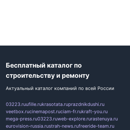
Бесплатный каталог по
строительству и ремонту
Актуальный каталог компаний по всей России
03223.ru
ufille.ru
krasotata.ru
prazdnikdushi.ru
veetbox.ru
cinemapost.ru
ciam-fr.ru
kraft-you.ru
mega-press.ru
03223.ru
web-explore.ru
rastenuya.ru
eurovision-russia.ru
strah-news.ru
freeride-team.ru