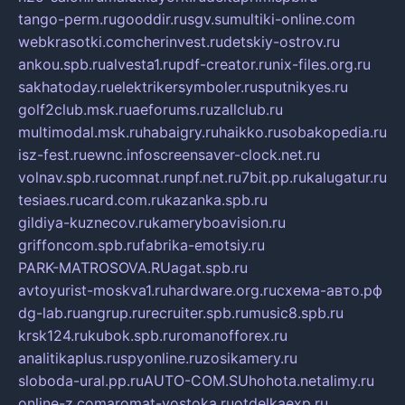
tango-perm.ru
gooddir.ru
sgv.su
multiki-online.com
webkrasotki.com
cherinvest.ru
detskiy-ostrov.ru
ankou.spb.ru
alvesta1.ru
pdf-creator.ru
nix-files.org.ru
sakhatoday.ru
elektrikersymboler.ru
sputnikyes.ru
golf2club.msk.ru
aeforums.ru
zallclub.ru
multimodal.msk.ru
habaigry.ru
haikko.ru
sobakopedia.ru
isz-fest.ru
ewnc.info
screensaver-clock.net.ru
volnav.spb.ru
comnat.ru
npf.net.ru
7bit.pp.ru
kalugatur.ru
tesiaes.ru
card.com.ru
kazanka.spb.ru
gildiya-kuznecov.ru
kameryboavision.ru
griffoncom.spb.ru
fabrika-emotsiy.ru
PARK-MATROSOVA.RU
agat.spb.ru
avtoyurist-moskva1.ru
hardware.org.ru
схема-авто.рф
dg-lab.ru
angrup.ru
recruiter.spb.ru
music8.spb.ru
krsk124.ru
kubok.spb.ru
romanofforex.ru
analitikaplus.ru
spyonline.ru
zosikamery.ru
sloboda-ural.pp.ru
AUTO-COM.SU
hohota.net
alimy.ru
online-z.com
aromat-vostoka.ru
otdelkaexp.ru