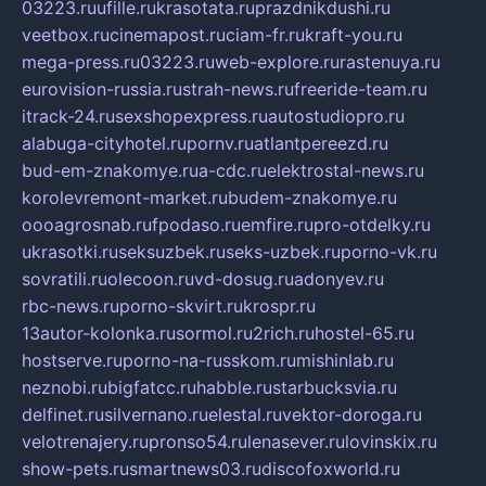
03223.ru
ufille.ru
krasotata.ru
prazdnikdushi.ru
veetbox.ru
cinemapost.ru
ciam-fr.ru
kraft-you.ru
mega-press.ru
03223.ru
web-explore.ru
rastenuya.ru
eurovision-russia.ru
strah-news.ru
freeride-team.ru
itrack-24.ru
sexshopexpress.ru
autostudiopro.ru
alabuga-cityhotel.ru
pornv.ru
atlantpereezd.ru
bud-em-znakomye.ru
a-cdc.ru
elektrostal-news.ru
korolevremont-market.ru
budem-znakomye.ru
oooagrosnab.ru
fpodaso.ru
emfire.ru
pro-otdelky.ru
ukrasotki.ru
seksuzbek.ru
seks-uzbek.ru
porno-vk.ru
sovratili.ru
olecoon.ru
vd-dosug.ru
adonyev.ru
rbc-news.ru
porno-skvirt.ru
krospr.ru
13autor-kolonka.ru
sormol.ru
2rich.ru
hostel-65.ru
hostserve.ru
porno-na-russkom.ru
mishinlab.ru
neznobi.ru
bigfatcc.ru
habble.ru
starbucksvia.ru
delfinet.ru
silvernano.ru
elestal.ru
vektor-doroga.ru
velotrenajery.ru
pronso54.ru
lenasever.ru
lovinskix.ru
show-pets.ru
smartnews03.ru
discofoxworld.ru