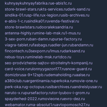
kuhnyaykuhnyayfabrika.ru
e-abis1c.ru
store-brawl-stars.ru
kts-services.ru
dark-sand.ru
sindika-01.ru
sp-life.ru
x-legion.ru
sib-archives.ru
e-abis-1-c.ru
sindika01.ru
venda-festival.ru
store-brawlstars.ru
dooraleksandria.ru
antenna-highly.ru
mine-lab-msk.ru
1-mus.ru
3-sex-porn.ru
ban-damn.ru
purse-factory.ru
viagra-tablet.ru
fasbags.ru
adler-jun.ru
bandamn.ru
fincontech.ru
3sexporn.ru
1mus.ru
darksand.ru
rebus-toys.ru
minelab-msk.ru
rtdco.ru
seo-prodvizhenie-sajtov-stroitelnyh-kompanij.ru
card-voice.ru
rulonnyygazon177.ru
snow-guard.ru
domizbrusa-9x12spb.ru
demaholding.ru
aalse.ru
a380club.ru
argentinamia.ru
perkoka.ru
movie-one.ru
perk-oka.ru
g-octopus.ru
sibarchives.ru
andreislyusar.ru
naruto-x.ru
pursefactory.ru
tor-lyubov-i-grom.ru
spayderhed-2022.ru
movieone.ru
evro-dez.ru
webamator.ru
ma-absolut1.ru
avtopomosch27.ru