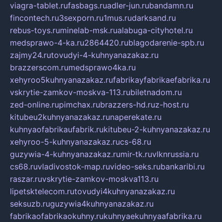
viagra-tablet.ru
fasbags.ru
adler-jun.ru
bandamn.ru
fincontech.ru
3sexporn.ru
1mus.ru
darksand.ru
rebus-toys.ru
minelab-msk.ru
alabuga-cityhotel.ru
medsprawo-4-ka.ru
2864420.ru
blagodarenie-spb.ru
zajmy24.ru
tovudyi-4-kuhnyanazakaz.ru
brazzerscom.ru
medsprawo4ka.ru
xehyroo5kuhnyanazakaz.ru
fabrikayfabrikaefabrika.ru
vskrytie-zamkov-moskva-113.ru
biletnadom.ru
zed-online.ru
pimchax.ru
brazzers-hd.ru
z-host.ru
kitubeu2kuhnyanazakaz.ru
naperekate.ru
kuhnyaofabrikaufabrik.ru
kitubeu-2-kuhnyanazakaz.ru
xehyroo-5-kuhnyanazakaz.ru
cs-68.ru
guzywia-4-kuhnyanazakaz.ru
mir-tk.ru
vlknrussia.ru
cs68.ru
vladivostok-map.ru
video-seks.ru
bankaribi.ru
raszar.ru
vskrytie-zamkov-moskva113.ru
lipetsktelecom.ru
tovudyi4kuhnyanazakaz.ru
seksuzb.ru
guzywia4kuhnyanazakaz.ru
fabrikaofabrikaokuhny.ru
kuhnyaekuhnyaafabrika.ru