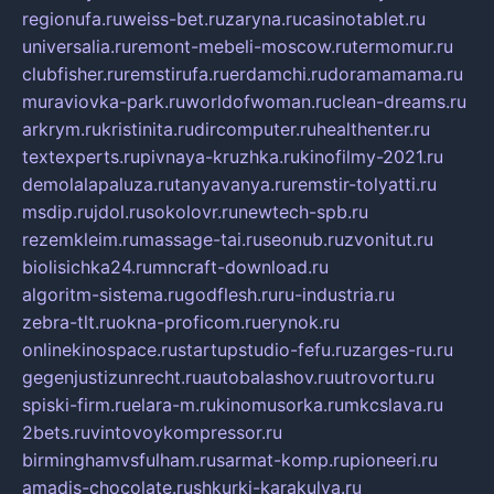
regionufa.ru
weiss-bet.ru
zaryna.ru
casinotablet.ru
universalia.ru
remont-mebeli-moscow.ru
termomur.ru
clubfisher.ru
remstirufa.ru
erdamchi.ru
doramamama.ru
muraviovka-park.ru
worldofwoman.ru
clean-dreams.ru
arkrym.ru
kristinita.ru
dircomputer.ru
healthenter.ru
textexperts.ru
pivnaya-kruzhka.ru
kinofilmy-2021.ru
demolalapaluza.ru
tanyavanya.ru
remstir-tolyatti.ru
msdip.ru
jdol.ru
sokolovr.ru
newtech-spb.ru
rezemkleim.ru
massage-tai.ru
seonub.ru
zvonitut.ru
biolisichka24.ru
mncraft-download.ru
algoritm-sistema.ru
godflesh.ru
ru-industria.ru
zebra-tlt.ru
okna-proficom.ru
erynok.ru
onlinekinospace.ru
startupstudio-fefu.ru
zarges-ru.ru
gegenjustizunrecht.ru
autobalashov.ru
utrovortu.ru
spiski-firm.ru
elara-m.ru
kinomusorka.ru
mkcslava.ru
2bets.ru
vintovoykompressor.ru
birminghamvsfulham.ru
sarmat-komp.ru
pioneeri.ru
amadis-chocolate.ru
shkurki-karakulya.ru