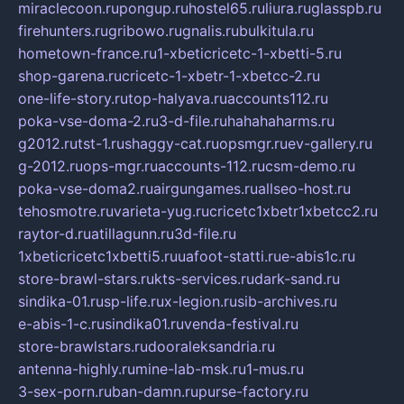
miraclecoon.ru
pongup.ru
hostel65.ru
liura.ru
glasspb.ru
firehunters.ru
gribowo.ru
gnalis.ru
bulkitula.ru
hometown-france.ru
1-xbeticricetc-1-xbetti-5.ru
shop-garena.ru
cricetc-1-xbetr-1-xbetcc-2.ru
one-life-story.ru
top-halyava.ru
accounts112.ru
poka-vse-doma-2.ru
3-d-file.ru
hahahaharms.ru
g2012.ru
tst-1.ru
shaggy-cat.ru
opsmgr.ru
ev-gallery.ru
g-2012.ru
ops-mgr.ru
accounts-112.ru
csm-demo.ru
poka-vse-doma2.ru
airgungames.ru
allseo-host.ru
tehosmotre.ru
varieta-yug.ru
cricetc1xbetr1xbetcc2.ru
raytor-d.ru
atillagunn.ru
3d-file.ru
1xbeticricetc1xbetti5.ru
uafoot-statti.ru
e-abis1c.ru
store-brawl-stars.ru
kts-services.ru
dark-sand.ru
sindika-01.ru
sp-life.ru
x-legion.ru
sib-archives.ru
e-abis-1-c.ru
sindika01.ru
venda-festival.ru
store-brawlstars.ru
dooraleksandria.ru
antenna-highly.ru
mine-lab-msk.ru
1-mus.ru
3-sex-porn.ru
ban-damn.ru
purse-factory.ru