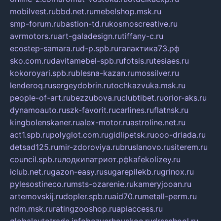
mobilvest.ru
bbd.net.ru
mebelshop.msk.ru
smp-forum.ru
bastion-td.ru
kosmoscreative.ru
avrmotors.ru
art-galadesign.ru
tiffany-c.ru
ecostep-samara.ru
d-p.spb.ru
галактика73.рф
sko.com.ru
davitamebel-spb.ru
fotsis.ru
tesiaes.ru
kokoroyari.spb.ru
blesna-kazan.ru
mossilver.ru
lenderoq.ru
sergeydobrin.ru
tochkazvuka.msk.ru
people-of-art.ru
bezzubova.ru
clubtibet.ru
orior-aks.ru
dynamoauto.ru
szk-favorit.ru
carlines.ru
flatnsk.ru
kingbolenskaner.ru
alex-motor.ru
astroline.net.ru
act1.spb.ru
polyglot.com.ru
gidlipetsk.ru
ooo-driada.ru
detsad125.ru
mir-zdoroviya.ru
bruslanovo.ru
siterem.ru
council.spb.ru
лодкипатриот.рф
kafekolizey.ru
iclub.net.ru
gazon-easy.ru
sugarepilekb.ru
grinox.ru
pylesostineco.ru
msts-ozarenie.ru
kameryjooan.ru
artemovskij.ru
dopler.spb.ru
aid70.ru
metall-perm.ru
ndm.msk.ru
ratingzooshop.ru
apiaccess.ru
globalautotrade.info
bezverhovskoe.ru
drsschool.ru