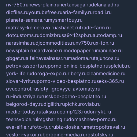
nv-750.ru
news-plain.ru
nertansaga.ru
delanalad.ru
dizfiles.ru
youtubefree.ru
aria-family.ru
roadli.ru
planeta-samara.ru
mysmartbuy.ru
matrasy-kemerovo.ru
ashanet.ru
trade-farm.ru
dotcustoms.ru
domizbrusa9x12spb.ru
autodamp.ru
narasimha.ru
djcommodities.ru
nv750.ru
x-ton.ru
newsplain.ru
cardvoice.ru
modopaper.ru
manunae.ru
gbget.ru
alfeihavsalnassr.ru
madoma.ru
tajuncos.ru
petrovkasports.ru
porno-online-besplatno.ru
splclub.ru
york-life.ru
doroga-expo.ru
ribery.ru
cleanmedicine.ru
slovar-ivrit.ru
porno-video-besplatno.ru
seks-365.ru
ovucontrol.ru
sloty-igrovyye-avtomaty.ru
ru-industriya.ru
russkoe-porno-besplatno.ru
belgorod-day.ru
digilith.ru
pichkurovlab.ru
medic-today.ru
taksu.ru
comp123.ru
don-ykt.ru
teensvoice.ru
imgsharing.ru
domashnee-porno.ru
eva-elfie.ru
foto-tur.ru
biz-doska.ru
metropoltravel.ru
veslo-i-yakor.ru
borodino-media.ru
rostotsky.ru