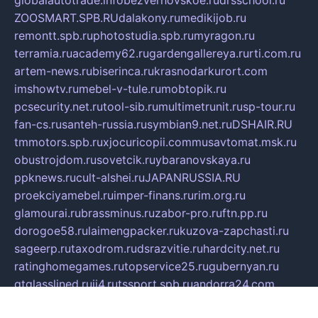
ZOOSMART.SPB.RU
dalakony.ru
medikijob.ru
remontt.spb.ru
photostudia.spb.ru
myragon.ru
terramia.ru
academy62.ru
gardengallereya.ru
rti.com.ru
artem-news.ru
biserinca.ru
krasnodarkurort.com
imshowtv.ru
mebel-v-tule.ru
mobtopik.ru
pcsecurity.net.ru
tool-sib.ru
multimetrunit.ru
sp-tour.ru
fan-cs.ru
santeh-russia.ru
symbian9.net.ru
DSHAIR.RU
tmmotors.spb.ru
xjocuricopii.com
musavtomat.msk.ru
obustrojdom.ru
sovetcik.ru
ybaranovskaya.ru
ppknews.ru
cult-alshei.ru
JAPANRUSSIA.RU
proekciyamebel.ru
imper-finans.ru
rim.org.ru
glamourai.ru
brassminus.ru
zabor-pro.ru
ftn.pp.ru
dorogoe58.ru
laimengpacker.ru
kuzova-zapchasti.ru
sageerp.ru
taxodrom.ru
dsrazvitie.ru
hardcity.net.ru
ratinghomegames.ru
topservice25.ru
gubernyan.ru
gtglasslined.ru
ii4.ru
tssport.spb.ru
andorra24.com
blackwallstreet.ru
oboimos.ru
optim-doors.com.ru