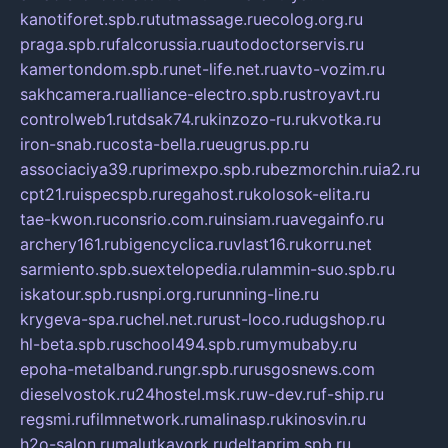
kanotiforet.spb.ru
tutmassage.ru
ecolog.org.ru
praga.spb.ru
falcorussia.ru
autodoctorservis.ru
kamertondom.spb.ru
net-life.net.ru
avto-vozim.ru
sakhcamera.ru
alliance-electro.spb.ru
stroyavt.ru
controlweb1.ru
tdsak74.ru
kinzozo-ru.ru
kvotka.ru
iron-snab.ru
costa-bella.ru
eugrus.pp.ru
associaciya39.ru
primexpo.spb.ru
bezmorchin.ru
ia2.ru
cpt21.ru
ispecspb.ru
regahost.ru
kolosok-elita.ru
tae-kwon.ru
consrio.com.ru
insiam.ru
avegainfo.ru
archery161.ru
bigencyclica.ru
vlast16.ru
korru.net
sarmiento.spb.su
extelopedia.ru
lammin-suo.spb.ru
iskatour.spb.ru
snpi.org.ru
running-line.ru
krygeva-spa.ru
chel.net.ru
rust-loco.ru
dugshop.ru
hl-beta.spb.ru
school494.spb.ru
mymubaby.ru
epoha-metalband.ru
ngr.spb.ru
rusgosnews.com
dieselvostok.ru
24hostel.msk.ru
w-dev.ru
f-ship.ru
regsmi.ru
filmnetwork.ru
malinasp.ru
kinosvin.ru
h2o-salon.ru
malutkayork.ru
deltaprim.spb.ru