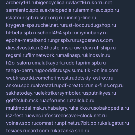
archery161.ru
bigencyclica.ru
vlast16.ru
korru.net
sarmiento.spb.su
extelopedia.ru
lammin-suo.spb.ru
iskatour.spb.ru
snpi.org.ru
running-line.ru
krygeva-spa.ru
chel.net.ru
rust-loco.ru
dugshop.ru
hl-beta.spb.ru
school494.spb.ru
mymubaby.ru
epoha-metalband.ru
ngr.spb.ru
rusgosnews.com
dieselvostok.ru
24hostel.msk.ru
w-dev.ru
f-ship.ru
regsmi.ru
filmnetwork.ru
malinasp.ru
kinosvin.ru
h2o-salon.ru
malutkayork.ru
deltaprim.spb.ru
tango-perm.ru
gooddir.ru
sgv.su
multiki-online.com
webkrasotki.com
cherinvest.ru
detskiy-ostrov.ru
ankou.spb.ru
alvesta1.ru
pdf-creator.ru
nix-files.org.ru
sakhatoday.ru
elektrikersymboler.ru
sputnikyes.ru
golf2club.msk.ru
aeforums.ru
zallclub.ru
multimodal.msk.ru
habaigry.ru
haikko.ru
sobakopedia.ru
isz-fest.ru
ewnc.info
screensaver-clock.net.ru
volnav.spb.ru
comnat.ru
npf.net.ru
7bit.pp.ru
kalugatur.ru
tesiaes.ru
card.com.ru
kazanka.spb.ru