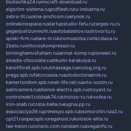
biolisichka24.ru
mncraft-download.ru
algoritm-sistema.ru
godflesh.ru
ru-industria.ru
zebra-tlt.ru
okna-proficom.ru
erynok.ru
onlinekinospace.ru
startupstudio-fefu.ru
zarges-ru.ru
gegenjustizunrecht.ru
autobalashov.ru
utrovortu.ru
spiski-firm.ru
elara-m.ru
kinomusorka.ru
mkcslava.ru
2bets.ru
vintovoykompressor.ru
birminghamvsfulham.ru
sarmat-komp.ru
pioneeri.ru
amadis-chocolate.ru
shkurki-karakulya.ru
kanotiforet.spb.ru
tutmassage.ru
ecolog.org.ru
praga.spb.ru
falcorussia.ru
autodoctorservis.ru
kamertondom.spb.ru
net-life.net.ru
avto-vozim.ru
sakhcamera.ru
alliance-electro.spb.ru
stroyavt.ru
controlweb1.ru
tdsak74.ru
kinzozo-ru.ru
kvotka.ru
iron-snab.ru
costa-bella.ru
eugrus.pp.ru
associaciya39.ru
primexpo.spb.ru
bezmorchin.ru
ia2.ru
cpt21.ru
ispecspb.ru
regahost.ru
kolosok-elita.ru
tae-kwon.ru
consrio.com.ru
insiam.ru
avegainfo.ru