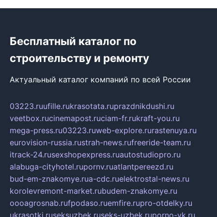
Бесплатный каталог по
строительству и ремонту
Актуальный каталог компаний по всей России
03223.ru
ufille.ru
krasotata.ru
prazdnikdushi.ru
veetbox.ru
cinemapost.ru
ciam-fr.ru
kraft-you.ru
mega-press.ru
03223.ru
web-explore.ru
rastenuya.ru
eurovision-russia.ru
strah-news.ru
freeride-team.ru
itrack-24.ru
sexshopexpress.ru
autostudiopro.ru
alabuga-cityhotel.ru
pornv.ru
atlantpereezd.ru
bud-em-znakomye.ru
a-cdc.ru
elektrostal-news.ru
korolevremont-market.ru
budem-znakomye.ru
oooagrosnab.ru
fpodaso.ru
emfire.ru
pro-otdelky.ru
ukrasotki.ru
seksuzbek.ru
seks-uzbek.ru
porno-vk.ru