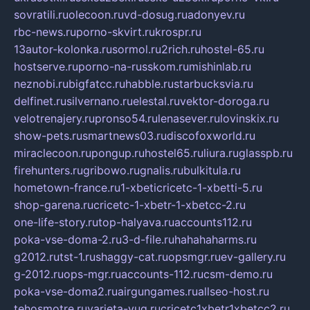
sovratili.ru
olecoon.ru
vd-dosug.ru
adonyev.ru
rbc-news.ru
porno-skvirt.ru
krospr.ru
13autor-kolonka.ru
sormol.ru
2rich.ru
hostel-65.ru
hostserve.ru
porno-na-russkom.ru
mishinlab.ru
neznobi.ru
bigfatcc.ru
habble.ru
starbucksvia.ru
delfinet.ru
silvernano.ru
elestal.ru
vektor-doroga.ru
velotrenajery.ru
pronso54.ru
lenasever.ru
lovinskix.ru
show-pets.ru
smartnews03.ru
discofoxworld.ru
miraclecoon.ru
pongup.ru
hostel65.ru
liura.ru
glasspb.ru
firehunters.ru
gribowo.ru
gnalis.ru
bulkitula.ru
hometown-france.ru
1-xbeticricetc-1-xbetti-5.ru
shop-garena.ru
cricetc-1-xbetr-1-xbetcc-2.ru
one-life-story.ru
top-halyava.ru
accounts112.ru
poka-vse-doma-2.ru
3-d-file.ru
hahahaharms.ru
g2012.ru
tst-1.ru
shaggy-cat.ru
opsmgr.ru
ev-gallery.ru
g-2012.ru
ops-mgr.ru
accounts-112.ru
csm-demo.ru
poka-vse-doma2.ru
airgungames.ru
allseo-host.ru
tehosmotre.ru
varieta-yug.ru
cricetc1xbetr1xbetcc2.ru