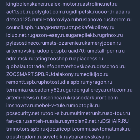
kingbolenskaner.ru
alex-motor.ru
astroline.net.ru
act1.spb.ru
polyglot.com.ru
gidlipetsk.ru
ooo-driada.ru
detsad125.ru
mir-zdoroviya.ru
bruslanovo.ru
siterem.ru
council.spb.ru
лодкипатриот.рф
kafekolizey.ru
iclub.net.ru
gazon-easy.ru
sugarepilekb.ru
grinox.ru
pylesostineco.ru
msts-ozarenie.ru
kameryjooan.ru
artemovskij.ru
dopler.spb.ru
aid70.ru
metall-perm.ru
ndm.msk.ru
ratingzooshop.ru
apiaccess.ru
globalautotrade.info
bezverhovskoe.ru
drsschool.ru
ZOOSMART.SPB.RU
dalakony.ru
medikijob.ru
remontt.spb.ru
photostudia.spb.ru
myragon.ru
terramia.ru
academy62.ru
gardengallereya.ru
rti.com.ru
artem-news.ru
biserinca.ru
krasnodarkurort.com
imshowtv.ru
mebel-v-tule.ru
mobtopik.ru
pcsecurity.net.ru
tool-sib.ru
multimetrunit.ru
sp-tour.ru
fan-cs.ru
santeh-russia.ru
symbian9.net.ru
DSHAIR.RU
tmmotors.spb.ru
xjocuricopii.com
musavtomat.msk.ru
obustrojdom.ru
sovetcik.ru
ybaranovskaya.ru