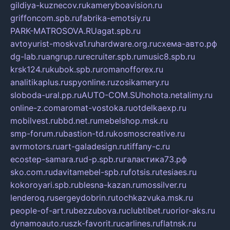
gildiya-kuznecov.ru
kameryboavision.ru
griffoncom.spb.ru
fabrika-emotsiy.ru
PARK-MATROSOVA.RU
agat.spb.ru
avtoyurist-moskva1.ru
hardware.org.ru
схема-авто.рф
dg-lab.ru
angrup.ru
recruiter.spb.ru
music8.spb.ru
krsk124.ru
kubok.spb.ru
romanofforex.ru
analitikaplus.ru
spyonline.ru
zosikamery.ru
sloboda-ural.pp.ru
AUTO-COM.SU
hohota.net
alimy.ru
online-z.com
aromat-vostoka.ru
otdelkaexp.ru
mobilvest.ru
bbd.net.ru
mebelshop.msk.ru
smp-forum.ru
bastion-td.ru
kosmoscreative.ru
avrmotors.ru
art-galadesign.ru
tiffany-c.ru
ecostep-samara.ru
d-p.spb.ru
галактика73.рф
sko.com.ru
davitamebel-spb.ru
fotsis.ru
tesiaes.ru
kokoroyari.spb.ru
blesna-kazan.ru
mossilver.ru
lenderoq.ru
sergeydobrin.ru
tochkazvuka.msk.ru
people-of-art.ru
bezzubova.ru
clubtibet.ru
orior-aks.ru
dynamoauto.ru
szk-favorit.ru
carlines.ru
flatnsk.ru