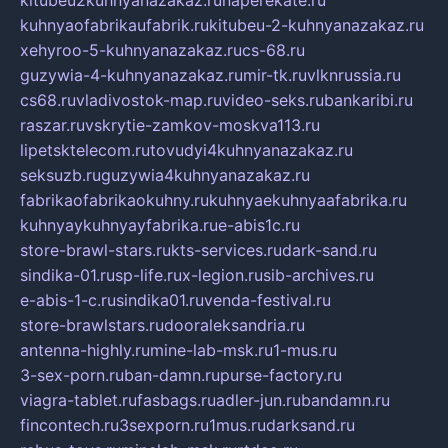
kuhnyaofabrikaufabrik.ru
kitubeu-2-kuhnyanazakaz.ru
xehyroo-5-kuhnyanazakaz.ru
cs-68.ru
guzywia-4-kuhnyanazakaz.ru
mir-tk.ru
vlknrussia.ru
cs68.ru
vladivostok-map.ru
video-seks.ru
bankaribi.ru
raszar.ru
vskrytie-zamkov-moskva113.ru
lipetsktelecom.ru
tovudyi4kuhnyanazakaz.ru
seksuzb.ru
guzywia4kuhnyanazakaz.ru
fabrikaofabrikaokuhny.ru
kuhnyaekuhnyaafabrika.ru
kuhnyaykuhnyayfabrika.ru
e-abis1c.ru
store-brawl-stars.ru
kts-services.ru
dark-sand.ru
sindika-01.ru
sp-life.ru
x-legion.ru
sib-archives.ru
e-abis-1-c.ru
sindika01.ru
venda-festival.ru
store-brawlstars.ru
dooraleksandria.ru
antenna-highly.ru
mine-lab-msk.ru
1-mus.ru
3-sex-porn.ru
ban-damn.ru
purse-factory.ru
viagra-tablet.ru
fasbags.ru
adler-jun.ru
bandamn.ru
fincontech.ru
3sexporn.ru
1mus.ru
darksand.ru