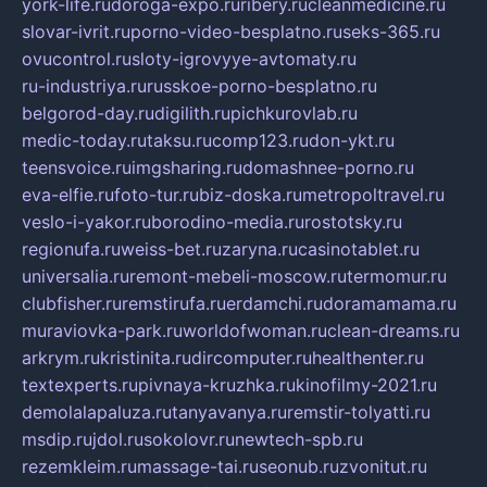
york-life.ru
doroga-expo.ru
ribery.ru
cleanmedicine.ru
slovar-ivrit.ru
porno-video-besplatno.ru
seks-365.ru
ovucontrol.ru
sloty-igrovyye-avtomaty.ru
ru-industriya.ru
russkoe-porno-besplatno.ru
belgorod-day.ru
digilith.ru
pichkurovlab.ru
medic-today.ru
taksu.ru
comp123.ru
don-ykt.ru
teensvoice.ru
imgsharing.ru
domashnee-porno.ru
eva-elfie.ru
foto-tur.ru
biz-doska.ru
metropoltravel.ru
veslo-i-yakor.ru
borodino-media.ru
rostotsky.ru
regionufa.ru
weiss-bet.ru
zaryna.ru
casinotablet.ru
universalia.ru
remont-mebeli-moscow.ru
termomur.ru
clubfisher.ru
remstirufa.ru
erdamchi.ru
doramamama.ru
muraviovka-park.ru
worldofwoman.ru
clean-dreams.ru
arkrym.ru
kristinita.ru
dircomputer.ru
healthenter.ru
textexperts.ru
pivnaya-kruzhka.ru
kinofilmy-2021.ru
demolalapaluza.ru
tanyavanya.ru
remstir-tolyatti.ru
msdip.ru
jdol.ru
sokolovr.ru
newtech-spb.ru
rezemkleim.ru
massage-tai.ru
seonub.ru
zvonitut.ru