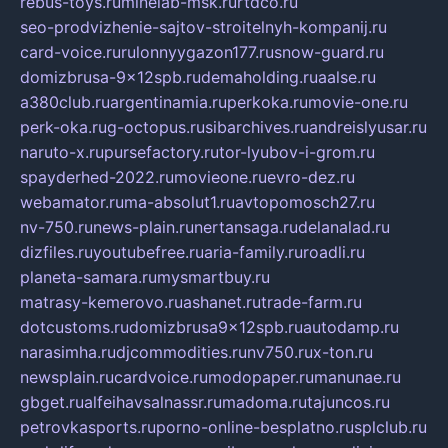
rebus-toys.ru
minelab-msk.ru
rtdco.ru
seo-prodvizhenie-sajtov-stroitelnyh-kompanij.ru
card-voice.ru
rulonnyygazon177.ru
snow-guard.ru
domizbrusa-9x12spb.ru
demaholding.ru
aalse.ru
a380club.ru
argentinamia.ru
perkoka.ru
movie-one.ru
perk-oka.ru
g-octopus.ru
sibarchives.ru
andreislyusar.ru
naruto-x.ru
pursefactory.ru
tor-lyubov-i-grom.ru
spayderhed-2022.ru
movieone.ru
evro-dez.ru
webamator.ru
ma-absolut1.ru
avtopomosch27.ru
nv-750.ru
news-plain.ru
nertansaga.ru
delanalad.ru
dizfiles.ru
youtubefree.ru
aria-family.ru
roadli.ru
planeta-samara.ru
mysmartbuy.ru
matrasy-kemerovo.ru
ashanet.ru
trade-farm.ru
dotcustoms.ru
domizbrusa9x12spb.ru
autodamp.ru
narasimha.ru
djcommodities.ru
nv750.ru
x-ton.ru
newsplain.ru
cardvoice.ru
modopaper.ru
manunae.ru
gbget.ru
alfeihavsalnassr.ru
madoma.ru
tajuncos.ru
petrovkasports.ru
porno-online-besplatno.ru
splclub.ru