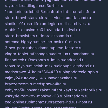
raytor-d.ru
atillagunn.ru
3d-file.ru
1xbeticricetc1xbetti5.ru
uafoot-statti.ru
e-abis1c.ru
store-brawl-stars.ru
kts-services.ru
dark-sand.ru
sindika-01.ru
sp-life.ru
x-legion.ru
sib-archives.ru
e-abis-1-c.ru
sindika01.ru
venda-festival.ru
store-brawlstars.ru
dooraleksandria.ru
antenna-highly.ru
mine-lab-msk.ru
1-mus.ru
3-sex-porn.ru
ban-damn.ru
purse-factory.ru
viagra-tablet.ru
fasbags.ru
adler-jun.ru
bandamn.ru
fincontech.ru
3sexporn.ru
1mus.ru
darksand.ru
rebus-toys.ru
minelab-msk.ru
alabuga-cityhotel.ru
medsprawo-4-ka.ru
2864420.ru
blagodarenie-spb.ru
zajmy24.ru
tovudyi-4-kuhnyanazakaz.ru
brazzerscom.ru
medsprawo4ka.ru
xehyroo5kuhnyanazakaz.ru
fabrikayfabrikaefabrika.ru
vskrytie-zamkov-moskva-113.ru
biletnadom.ru
zed-online.ru
pimchax.ru
brazzers-hd.ru
z-host.ru
kitubeu2kuhnyanazakaz.ru
naperekate.ru