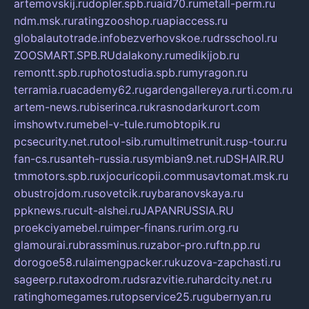
artemovskij.ru
dopler.spb.ru
aid70.ru
metall-perm.ru
ndm.msk.ru
ratingzooshop.ru
apiaccess.ru
globalautotrade.info
bezverhovskoe.ru
drsschool.ru
ZOOSMART.SPB.RU
dalakony.ru
medikijob.ru
remontt.spb.ru
photostudia.spb.ru
myragon.ru
terramia.ru
academy62.ru
gardengallereya.ru
rti.com.ru
artem-news.ru
biserinca.ru
krasnodarkurort.com
imshowtv.ru
mebel-v-tule.ru
mobtopik.ru
pcsecurity.net.ru
tool-sib.ru
multimetrunit.ru
sp-tour.ru
fan-cs.ru
santeh-russia.ru
symbian9.net.ru
DSHAIR.RU
tmmotors.spb.ru
xjocuricopii.com
musavtomat.msk.ru
obustrojdom.ru
sovetcik.ru
ybaranovskaya.ru
ppknews.ru
cult-alshei.ru
JAPANRUSSIA.RU
proekciyamebel.ru
imper-finans.ru
rim.org.ru
glamourai.ru
brassminus.ru
zabor-pro.ru
ftn.pp.ru
dorogoe58.ru
laimengpacker.ru
kuzova-zapchasti.ru
sageerp.ru
taxodrom.ru
dsrazvitie.ru
hardcity.net.ru
ratinghomegames.ru
topservice25.ru
gubernyan.ru