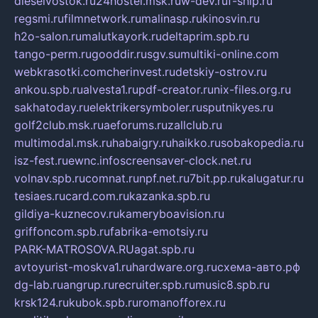
dieselvostok.ru
24hostel.msk.ru
w-dev.ru
f-ship.ru
regsmi.ru
filmnetwork.ru
malinasp.ru
kinosvin.ru
h2o-salon.ru
malutkayork.ru
deltaprim.spb.ru
tango-perm.ru
gooddir.ru
sgv.su
multiki-online.com
webkrasotki.com
cherinvest.ru
detskiy-ostrov.ru
ankou.spb.ru
alvesta1.ru
pdf-creator.ru
nix-files.org.ru
sakhatoday.ru
elektrikersymboler.ru
sputnikyes.ru
golf2club.msk.ru
aeforums.ru
zallclub.ru
multimodal.msk.ru
habaigry.ru
haikko.ru
sobakopedia.ru
isz-fest.ru
ewnc.info
screensaver-clock.net.ru
volnav.spb.ru
comnat.ru
npf.net.ru
7bit.pp.ru
kalugatur.ru
tesiaes.ru
card.com.ru
kazanka.spb.ru
gildiya-kuznecov.ru
kameryboavision.ru
griffoncom.spb.ru
fabrika-emotsiy.ru
PARK-MATROSOVA.RU
agat.spb.ru
avtoyurist-moskva1.ru
hardware.org.ru
схема-авто.рф
dg-lab.ru
angrup.ru
recruiter.spb.ru
music8.spb.ru
krsk124.ru
kubok.spb.ru
romanofforex.ru