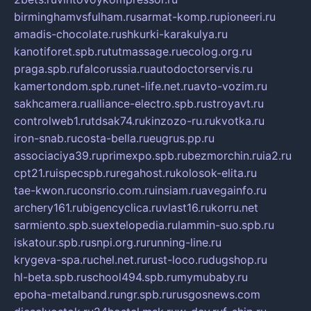
birminghamvsfulham.ru
sarmat-komp.ru
pioneeri.ru
amadis-chocolate.ru
shkurki-karakulya.ru
kanotiforet.spb.ru
tutmassage.ru
ecolog.org.ru
praga.spb.ru
falcorussia.ru
autodoctorservis.ru
kamertondom.spb.ru
net-life.net.ru
avto-vozim.ru
sakhcamera.ru
alliance-electro.spb.ru
stroyavt.ru
controlweb1.ru
tdsak74.ru
kinzozo-ru.ru
kvotka.ru
iron-snab.ru
costa-bella.ru
eugrus.pp.ru
associaciya39.ru
primexpo.spb.ru
bezmorchin.ru
ia2.ru
cpt21.ru
ispecspb.ru
regahost.ru
kolosok-elita.ru
tae-kwon.ru
consrio.com.ru
insiam.ru
avegainfo.ru
archery161.ru
bigencyclica.ru
vlast16.ru
korru.net
sarmiento.spb.su
extelopedia.ru
lammin-suo.spb.ru
iskatour.spb.ru
snpi.org.ru
running-line.ru
krygeva-spa.ru
chel.net.ru
rust-loco.ru
dugshop.ru
hl-beta.spb.ru
school494.spb.ru
mymubaby.ru
epoha-metalband.ru
ngr.spb.ru
rusgosnews.com