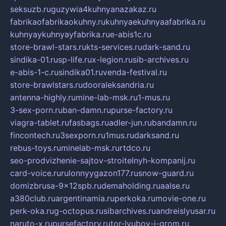
seksuzb.ru
guzywia4kuhnyanazakaz.ru
fabrikaofabrikaokuhny.ru
kuhnyaekuhnyaafabrika.ru
kuhnyaykuhnyayfabrika.ru
e-abis1c.ru
store-brawl-stars.ru
kts-services.ru
dark-sand.ru
sindika-01.ru
sp-life.ru
x-legion.ru
sib-archives.ru
e-abis-1-c.ru
sindika01.ru
venda-festival.ru
store-brawlstars.ru
dooraleksandria.ru
antenna-highly.ru
mine-lab-msk.ru
1-mus.ru
3-sex-porn.ru
ban-damn.ru
purse-factory.ru
viagra-tablet.ru
fasbags.ru
adler-jun.ru
bandamn.ru
fincontech.ru
3sexporn.ru
1mus.ru
darksand.ru
rebus-toys.ru
minelab-msk.ru
rtdco.ru
seo-prodvizhenie-sajtov-stroitelnyh-kompanij.ru
card-voice.ru
rulonnyygazon177.ru
snow-guard.ru
domizbrusa-9x12spb.ru
demaholding.ru
aalse.ru
a380club.ru
argentinamia.ru
perkoka.ru
movie-one.ru
perk-oka.ru
g-octopus.ru
sibarchives.ru
andreislyusar.ru
naruto-x.ru
pursefactory.ru
tor-lyubov-i-grom.ru