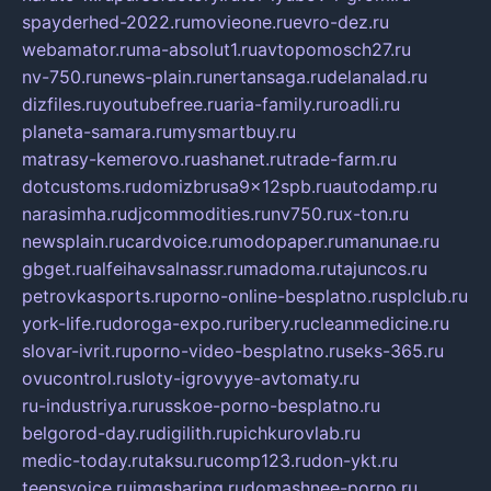
spayderhed-2022.ru
movieone.ru
evro-dez.ru
webamator.ru
ma-absolut1.ru
avtopomosch27.ru
nv-750.ru
news-plain.ru
nertansaga.ru
delanalad.ru
dizfiles.ru
youtubefree.ru
aria-family.ru
roadli.ru
planeta-samara.ru
mysmartbuy.ru
matrasy-kemerovo.ru
ashanet.ru
trade-farm.ru
dotcustoms.ru
domizbrusa9x12spb.ru
autodamp.ru
narasimha.ru
djcommodities.ru
nv750.ru
x-ton.ru
newsplain.ru
cardvoice.ru
modopaper.ru
manunae.ru
gbget.ru
alfeihavsalnassr.ru
madoma.ru
tajuncos.ru
petrovkasports.ru
porno-online-besplatno.ru
splclub.ru
york-life.ru
doroga-expo.ru
ribery.ru
cleanmedicine.ru
slovar-ivrit.ru
porno-video-besplatno.ru
seks-365.ru
ovucontrol.ru
sloty-igrovyye-avtomaty.ru
ru-industriya.ru
russkoe-porno-besplatno.ru
belgorod-day.ru
digilith.ru
pichkurovlab.ru
medic-today.ru
taksu.ru
comp123.ru
don-ykt.ru
teensvoice.ru
imgsharing.ru
domashnee-porno.ru