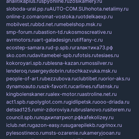
analitikaplus.ru
spyonline.ru
zosikamery.ru
sloboda-ural.pp.ru
AUTO-COM.SU
hohota.net
alimy.ru
online-z.com
aromat-vostoka.ru
otdelkaexp.ru
mobilvest.ru
bbd.net.ru
mebelshop.msk.ru
smp-forum.ru
bastion-td.ru
kosmoscreative.ru
avrmotors.ru
art-galadesign.ru
tiffany-c.ru
ecostep-samara.ru
d-p.spb.ru
галактика73.рф
sko.com.ru
davitamebel-spb.ru
fotsis.ru
tesiaes.ru
kokoroyari.spb.ru
blesna-kazan.ru
mossilver.ru
lenderoq.ru
sergeydobrin.ru
tochkazvuka.msk.ru
people-of-art.ru
bezzubova.ru
clubtibet.ru
orior-aks.ru
dynamoauto.ru
szk-favorit.ru
carlines.ru
flatnsk.ru
kingbolenskaner.ru
alex-motor.ru
astroline.net.ru
act1.spb.ru
polyglot.com.ru
gidlipetsk.ru
ooo-driada.ru
detsad125.ru
mir-zdoroviya.ru
bruslanovo.ru
siterem.ru
council.spb.ru
лодкипатриот.рф
kafekolizey.ru
iclub.net.ru
gazon-easy.ru
sugarepilekb.ru
grinox.ru
pylesostineco.ru
msts-ozarenie.ru
kameryjooan.ru