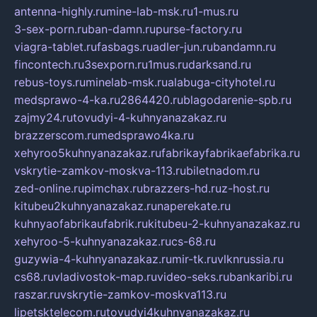
antenna-highly.ru
mine-lab-msk.ru
1-mus.ru
3-sex-porn.ru
ban-damn.ru
purse-factory.ru
viagra-tablet.ru
fasbags.ru
adler-jun.ru
bandamn.ru
fincontech.ru
3sexporn.ru
1mus.ru
darksand.ru
rebus-toys.ru
minelab-msk.ru
alabuga-cityhotel.ru
medsprawo-4-ka.ru
2864420.ru
blagodarenie-spb.ru
zajmy24.ru
tovudyi-4-kuhnyanazakaz.ru
brazzerscom.ru
medsprawo4ka.ru
xehyroo5kuhnyanazakaz.ru
fabrikayfabrikaefabrika.ru
vskrytie-zamkov-moskva-113.ru
biletnadom.ru
zed-online.ru
pimchax.ru
brazzers-hd.ru
z-host.ru
kitubeu2kuhnyanazakaz.ru
naperekate.ru
kuhnyaofabrikaufabrik.ru
kitubeu-2-kuhnyanazakaz.ru
xehyroo-5-kuhnyanazakaz.ru
cs-68.ru
guzywia-4-kuhnyanazakaz.ru
mir-tk.ru
vlknrussia.ru
cs68.ru
vladivostok-map.ru
video-seks.ru
bankaribi.ru
raszar.ru
vskrytie-zamkov-moskva113.ru
lipetsktelecom.ru
tovudyi4kuhnyanazakaz.ru