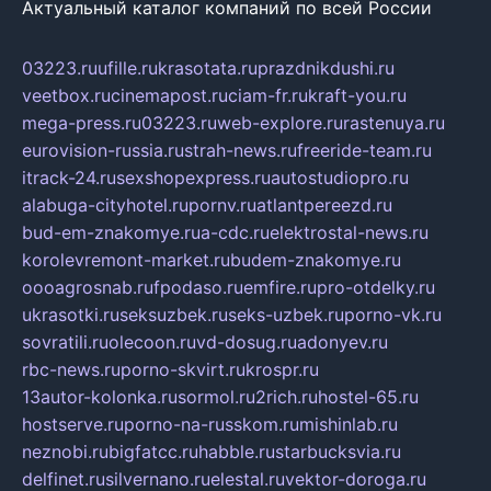
Актуальный каталог компаний по всей России
03223.ru
ufille.ru
krasotata.ru
prazdnikdushi.ru
veetbox.ru
cinemapost.ru
ciam-fr.ru
kraft-you.ru
mega-press.ru
03223.ru
web-explore.ru
rastenuya.ru
eurovision-russia.ru
strah-news.ru
freeride-team.ru
itrack-24.ru
sexshopexpress.ru
autostudiopro.ru
alabuga-cityhotel.ru
pornv.ru
atlantpereezd.ru
bud-em-znakomye.ru
a-cdc.ru
elektrostal-news.ru
korolevremont-market.ru
budem-znakomye.ru
oooagrosnab.ru
fpodaso.ru
emfire.ru
pro-otdelky.ru
ukrasotki.ru
seksuzbek.ru
seks-uzbek.ru
porno-vk.ru
sovratili.ru
olecoon.ru
vd-dosug.ru
adonyev.ru
rbc-news.ru
porno-skvirt.ru
krospr.ru
13autor-kolonka.ru
sormol.ru
2rich.ru
hostel-65.ru
hostserve.ru
porno-na-russkom.ru
mishinlab.ru
neznobi.ru
bigfatcc.ru
habble.ru
starbucksvia.ru
delfinet.ru
silvernano.ru
elestal.ru
vektor-doroga.ru