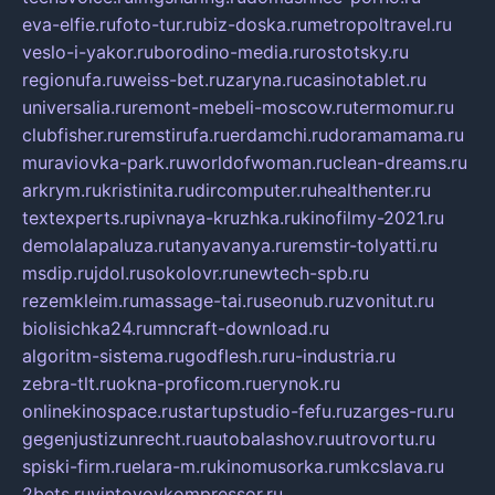
eva-elfie.ru
foto-tur.ru
biz-doska.ru
metropoltravel.ru
veslo-i-yakor.ru
borodino-media.ru
rostotsky.ru
regionufa.ru
weiss-bet.ru
zaryna.ru
casinotablet.ru
universalia.ru
remont-mebeli-moscow.ru
termomur.ru
clubfisher.ru
remstirufa.ru
erdamchi.ru
doramamama.ru
muraviovka-park.ru
worldofwoman.ru
clean-dreams.ru
arkrym.ru
kristinita.ru
dircomputer.ru
healthenter.ru
textexperts.ru
pivnaya-kruzhka.ru
kinofilmy-2021.ru
demolalapaluza.ru
tanyavanya.ru
remstir-tolyatti.ru
msdip.ru
jdol.ru
sokolovr.ru
newtech-spb.ru
rezemkleim.ru
massage-tai.ru
seonub.ru
zvonitut.ru
biolisichka24.ru
mncraft-download.ru
algoritm-sistema.ru
godflesh.ru
ru-industria.ru
zebra-tlt.ru
okna-proficom.ru
erynok.ru
onlinekinospace.ru
startupstudio-fefu.ru
zarges-ru.ru
gegenjustizunrecht.ru
autobalashov.ru
utrovortu.ru
spiski-firm.ru
elara-m.ru
kinomusorka.ru
mkcslava.ru
2bets.ru
vintovoykompressor.ru