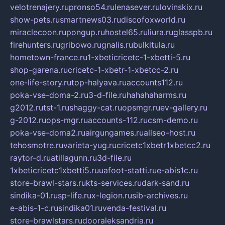
velotrenajery.ru
pronso54.ru
lenasever.ru
lovinskix.ru
show-pets.ru
smartnews03.ru
discofoxworld.ru
miraclecoon.ru
pongup.ru
hostel65.ru
liura.ru
glasspb.ru
firehunters.ru
gribowo.ru
gnalis.ru
bulkitula.ru
hometown-france.ru
1-xbeticricetc-1-xbetti-5.ru
shop-garena.ru
cricetc-1-xbetr-1-xbetcc-2.ru
one-life-story.ru
top-halyava.ru
accounts112.ru
poka-vse-doma-2.ru
3-d-file.ru
hahahaharms.ru
g2012.ru
tst-1.ru
shaggy-cat.ru
opsmgr.ru
ev-gallery.ru
g-2012.ru
ops-mgr.ru
accounts-112.ru
csm-demo.ru
poka-vse-doma2.ru
airgungames.ru
allseo-host.ru
tehosmotre.ru
varieta-yug.ru
cricetc1xbetr1xbetcc2.ru
raytor-d.ru
atillagunn.ru
3d-file.ru
1xbeticricetc1xbetti5.ru
uafoot-statti.ru
e-abis1c.ru
store-brawl-stars.ru
kts-services.ru
dark-sand.ru
sindika-01.ru
sp-life.ru
x-legion.ru
sib-archives.ru
e-abis-1-c.ru
sindika01.ru
venda-festival.ru
store-brawlstars.ru
dooraleksandria.ru