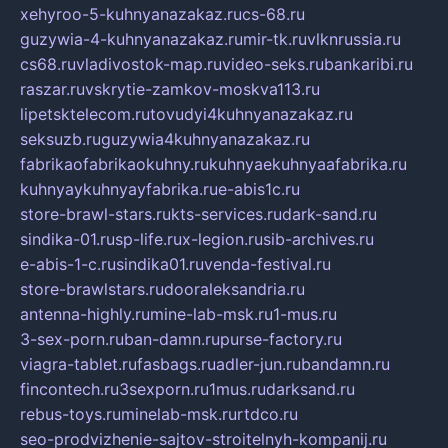
xehyroo-5-kuhnyanazakaz.ru
cs-68.ru
guzywia-4-kuhnyanazakaz.ru
mir-tk.ru
vlknrussia.ru
cs68.ru
vladivostok-map.ru
video-seks.ru
bankaribi.ru
raszar.ru
vskrytie-zamkov-moskva113.ru
lipetsktelecom.ru
tovudyi4kuhnyanazakaz.ru
seksuzb.ru
guzywia4kuhnyanazakaz.ru
fabrikaofabrikaokuhny.ru
kuhnyaekuhnyaafabrika.ru
kuhnyaykuhnyayfabrika.ru
e-abis1c.ru
store-brawl-stars.ru
kts-services.ru
dark-sand.ru
sindika-01.ru
sp-life.ru
x-legion.ru
sib-archives.ru
e-abis-1-c.ru
sindika01.ru
venda-festival.ru
store-brawlstars.ru
dooraleksandria.ru
antenna-highly.ru
mine-lab-msk.ru
1-mus.ru
3-sex-porn.ru
ban-damn.ru
purse-factory.ru
viagra-tablet.ru
fasbags.ru
adler-jun.ru
bandamn.ru
fincontech.ru
3sexporn.ru
1mus.ru
darksand.ru
rebus-toys.ru
minelab-msk.ru
rtdco.ru
seo-prodvizhenie-sajtov-stroitelnyh-kompanij.ru