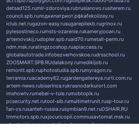
act1.spb.ru
polyglot.com.ru
gidlipetsk.ru
ooo-driada.ru
detsad125.ru
mir-zdoroviya.ru
bruslanovo.ru
siterem.ru
council.spb.ru
лодкипатриот.рф
kafekolizey.ru
iclub.net.ru
gazon-easy.ru
sugarepilekb.ru
grinox.ru
pylesostineco.ru
msts-ozarenie.ru
kameryjooan.ru
artemovskij.ru
dopler.spb.ru
aid70.ru
metall-perm.ru
ndm.msk.ru
ratingzooshop.ru
apiaccess.ru
globalautotrade.info
bezverhovskoe.ru
drsschool.ru
ZOOSMART.SPB.RU
dalakony.ru
medikijob.ru
remontt.spb.ru
photostudia.spb.ru
myragon.ru
terramia.ru
academy62.ru
gardengallereya.ru
rti.com.ru
artem-news.ru
biserinca.ru
krasnodarkurort.com
imshowtv.ru
mebel-v-tule.ru
mobtopik.ru
pcsecurity.net.ru
tool-sib.ru
multimetrunit.ru
sp-tour.ru
fan-cs.ru
santeh-russia.ru
symbian9.net.ru
DSHAIR.RU
tmmotors.spb.ru
xjocuricopii.com
musavtomat.msk.ru
obustrojdom.ru
sovetcik.ru
ybaranovskaya.ru
ppknews.ru
cult-alshei.ru
JAPANRUSSIA.RU