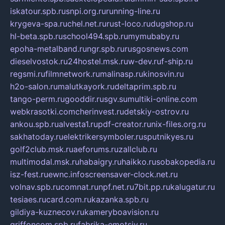
iskatour.spb.ru
snpi.org.ru
running-line.ru
krygeva-spa.ru
chel.net.ru
rust-loco.ru
dugshop.ru
hl-beta.spb.ru
school494.spb.ru
mymubaby.ru
epoha-metalband.ru
ngr.spb.ru
rusgosnews.com
dieselvostok.ru
24hostel.msk.ru
w-dev.ru
f-ship.ru
regsmi.ru
filmnetwork.ru
malinasp.ru
kinosvin.ru
h2o-salon.ru
malutkayork.ru
deltaprim.spb.ru
tango-perm.ru
gooddir.ru
sgv.su
multiki-online.com
webkrasotki.com
cherinvest.ru
detskiy-ostrov.ru
ankou.spb.ru
alvesta1.ru
pdf-creator.ru
nix-files.org.ru
sakhatoday.ru
elektrikersymboler.ru
sputnikyes.ru
golf2club.msk.ru
aeforums.ru
zallclub.ru
multimodal.msk.ru
habaigry.ru
haikko.ru
sobakopedia.ru
isz-fest.ru
ewnc.info
screensaver-clock.net.ru
volnav.spb.ru
comnat.ru
npf.net.ru
7bit.pp.ru
kalugatur.ru
tesiaes.ru
card.com.ru
kazanka.spb.ru
gildiya-kuznecov.ru
kameryboavision.ru
griffoncom.spb.ru
fabrika-emotsiy.ru