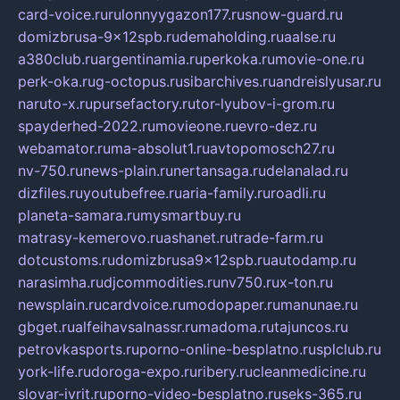
card-voice.ru
rulonnyygazon177.ru
snow-guard.ru
domizbrusa-9x12spb.ru
demaholding.ru
aalse.ru
a380club.ru
argentinamia.ru
perkoka.ru
movie-one.ru
perk-oka.ru
g-octopus.ru
sibarchives.ru
andreislyusar.ru
naruto-x.ru
pursefactory.ru
tor-lyubov-i-grom.ru
spayderhed-2022.ru
movieone.ru
evro-dez.ru
webamator.ru
ma-absolut1.ru
avtopomosch27.ru
nv-750.ru
news-plain.ru
nertansaga.ru
delanalad.ru
dizfiles.ru
youtubefree.ru
aria-family.ru
roadli.ru
planeta-samara.ru
mysmartbuy.ru
matrasy-kemerovo.ru
ashanet.ru
trade-farm.ru
dotcustoms.ru
domizbrusa9x12spb.ru
autodamp.ru
narasimha.ru
djcommodities.ru
nv750.ru
x-ton.ru
newsplain.ru
cardvoice.ru
modopaper.ru
manunae.ru
gbget.ru
alfeihavsalnassr.ru
madoma.ru
tajuncos.ru
petrovkasports.ru
porno-online-besplatno.ru
splclub.ru
york-life.ru
doroga-expo.ru
ribery.ru
cleanmedicine.ru
slovar-ivrit.ru
porno-video-besplatno.ru
seks-365.ru