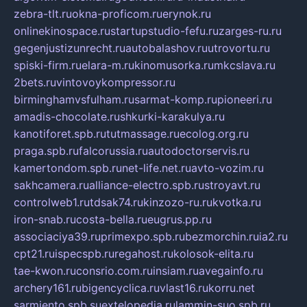
zebra-tlt.ru
okna-proficom.ru
erynok.ru
onlinekinospace.ru
startupstudio-fefu.ru
zarges-ru.ru
gegenjustizunrecht.ru
autobalashov.ru
utrovortu.ru
spiski-firm.ru
elara-m.ru
kinomusorka.ru
mkcslava.ru
2bets.ru
vintovoykompressor.ru
birminghamvsfulham.ru
sarmat-komp.ru
pioneeri.ru
amadis-chocolate.ru
shkurki-karakulya.ru
kanotiforet.spb.ru
tutmassage.ru
ecolog.org.ru
praga.spb.ru
falcorussia.ru
autodoctorservis.ru
kamertondom.spb.ru
net-life.net.ru
avto-vozim.ru
sakhcamera.ru
alliance-electro.spb.ru
stroyavt.ru
controlweb1.ru
tdsak74.ru
kinzozo-ru.ru
kvotka.ru
iron-snab.ru
costa-bella.ru
eugrus.pp.ru
associaciya39.ru
primexpo.spb.ru
bezmorchin.ru
ia2.ru
cpt21.ru
ispecspb.ru
regahost.ru
kolosok-elita.ru
tae-kwon.ru
consrio.com.ru
insiam.ru
avegainfo.ru
archery161.ru
bigencyclica.ru
vlast16.ru
korru.net
sarmiento.spb.su
extelopedia.ru
lammin-suo.spb.ru