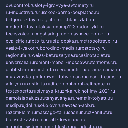
ovucontrol.ru
sloty-igrovyye-avtomaty.ru
ru-industriya.ru
russkoe-porno-besplatno.ru
belgorod-day.ru
digilith.ru
pichkurovlab.ru
medic-today.ru
taksu.ru
comp123.ru
don-ykt.ru
teensvoice.ru
imgsharing.ru
domashnee-porno.ru
eva-elfie.ru
foto-tur.ru
biz-doska.ru
metropoltravel.ru
veslo-i-yakor.ru
borodino-media.ru
rostotsky.ru
regionufa.ru
weiss-bet.ru
zaryna.ru
casinotablet.ru
universalia.ru
remont-mebeli-moscow.ru
termomur.ru
clubfisher.ru
remstirufa.ru
erdamchi.ru
doramamama.ru
muraviovka-park.ru
worldofwoman.ru
clean-dreams.ru
arkrym.ru
kristinita.ru
dircomputer.ru
healthenter.ru
textexperts.ru
pivnaya-kruzhka.ru
kinofilmy-2021.ru
demolalapaluza.ru
tanyavanya.ru
remstir-tolyatti.ru
msdip.ru
jdol.ru
sokolovr.ru
newtech-spb.ru
rezemkleim.ru
massage-tai.ru
seonub.ru
zvonitut.ru
biolisichka24.ru
mncraft-download.ru
algoritm-sistema.ru
godflesh.ru
ru-industria.ru