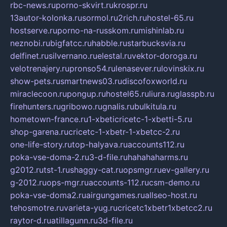
rbc-news.ru
porno-skvirt.ru
krospr.ru
13autor-kolonka.ru
sormol.ru
2rich.ru
hostel-65.ru
hostserve.ru
porno-na-russkom.ru
mishinlab.ru
neznobi.ru
bigfatcc.ru
habble.ru
starbucksvia.ru
delfinet.ru
silvernano.ru
elestal.ru
vektor-doroga.ru
velotrenajery.ru
pronso54.ru
lenasever.ru
lovinskix.ru
show-pets.ru
smartnews03.ru
discofoxworld.ru
miraclecoon.ru
pongup.ru
hostel65.ru
liura.ru
glasspb.ru
firehunters.ru
gribowo.ru
gnalis.ru
bulkitula.ru
hometown-france.ru
1-xbeticricetc-1-xbetti-5.ru
shop-garena.ru
cricetc-1-xbetr-1-xbetcc-2.ru
one-life-story.ru
top-halyava.ru
accounts112.ru
poka-vse-doma-2.ru
3-d-file.ru
hahahaharms.ru
g2012.ru
tst-1.ru
shaggy-cat.ru
opsmgr.ru
ev-gallery.ru
g-2012.ru
ops-mgr.ru
accounts-112.ru
csm-demo.ru
poka-vse-doma2.ru
airgungames.ru
allseo-host.ru
tehosmotre.ru
varieta-yug.ru
cricetc1xbetr1xbetcc2.ru
raytor-d.ru
atillagunn.ru
3d-file.ru