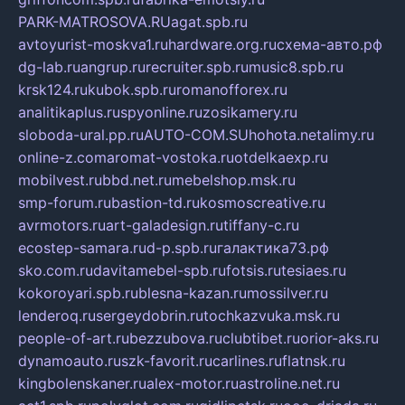
PARK-MATROSOVA.RU
agat.spb.ru
avtoyurist-moskva1.ru
hardware.org.ru
схема-авто.рф
dg-lab.ru
angrup.ru
recruiter.spb.ru
music8.spb.ru
krsk124.ru
kubok.spb.ru
romanofforex.ru
analitikaplus.ru
spyonline.ru
zosikamery.ru
sloboda-ural.pp.ru
AUTO-COM.SU
hohota.net
alimy.ru
online-z.com
aromat-vostoka.ru
otdelkaexp.ru
mobilvest.ru
bbd.net.ru
mebelshop.msk.ru
smp-forum.ru
bastion-td.ru
kosmoscreative.ru
avrmotors.ru
art-galadesign.ru
tiffany-c.ru
ecostep-samara.ru
d-p.spb.ru
галактика73.рф
sko.com.ru
davitamebel-spb.ru
fotsis.ru
tesiaes.ru
kokoroyari.spb.ru
blesna-kazan.ru
mossilver.ru
lenderoq.ru
sergeydobrin.ru
tochkazvuka.msk.ru
people-of-art.ru
bezzubova.ru
clubtibet.ru
orior-aks.ru
dynamoauto.ru
szk-favorit.ru
carlines.ru
flatnsk.ru
kingbolenskaner.ru
alex-motor.ru
astroline.net.ru