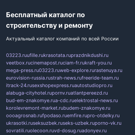
Бесплатный каталог по
строительству и ремонту
Актуальный каталог компаний по всей России
03223.ru
ufille.ru
krasotata.ru
prazdnikdushi.ru
veetbox.ru
cinemapost.ru
ciam-fr.ru
kraft-you.ru
mega-press.ru
03223.ru
web-explore.ru
rastenuya.ru
eurovision-russia.ru
strah-news.ru
freeride-team.ru
itrack-24.ru
sexshopexpress.ru
autostudiopro.ru
alabuga-cityhotel.ru
pornv.ru
atlantpereezd.ru
bud-em-znakomye.ru
a-cdc.ru
elektrostal-news.ru
korolevremont-market.ru
budem-znakomye.ru
oooagrosnab.ru
fpodaso.ru
emfire.ru
pro-otdelky.ru
ukrasotki.ru
seksuzbek.ru
seks-uzbek.ru
porno-vk.ru
sovratili.ru
olecoon.ru
vd-dosug.ru
adonyev.ru