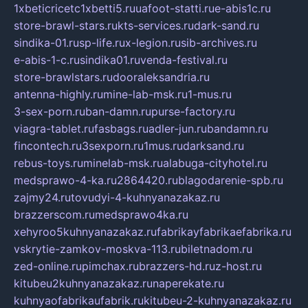
1xbeticricetc1xbetti5.ru
uafoot-statti.ru
e-abis1c.ru
store-brawl-stars.ru
kts-services.ru
dark-sand.ru
sindika-01.ru
sp-life.ru
x-legion.ru
sib-archives.ru
e-abis-1-c.ru
sindika01.ru
venda-festival.ru
store-brawlstars.ru
dooraleksandria.ru
antenna-highly.ru
mine-lab-msk.ru
1-mus.ru
3-sex-porn.ru
ban-damn.ru
purse-factory.ru
viagra-tablet.ru
fasbags.ru
adler-jun.ru
bandamn.ru
fincontech.ru
3sexporn.ru
1mus.ru
darksand.ru
rebus-toys.ru
minelab-msk.ru
alabuga-cityhotel.ru
medsprawo-4-ka.ru
2864420.ru
blagodarenie-spb.ru
zajmy24.ru
tovudyi-4-kuhnyanazakaz.ru
brazzerscom.ru
medsprawo4ka.ru
xehyroo5kuhnyanazakaz.ru
fabrikayfabrikaefabrika.ru
vskrytie-zamkov-moskva-113.ru
biletnadom.ru
zed-online.ru
pimchax.ru
brazzers-hd.ru
z-host.ru
kitubeu2kuhnyanazakaz.ru
naperekate.ru
kuhnyaofabrikaufabrik.ru
kitubeu-2-kuhnyanazakaz.ru