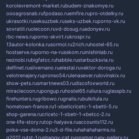
korolevremont-market.ru
budem-znakomye.ru
oooagrosnab.ru
fpodaso.ru
emfire.ru
pro-otdelky.ru
ukrasotki.ru
seksuzbek.ru
seks-uzbek.ru
porno-vk.ru
sovratili.ru
olecoon.ru
vd-dosug.ru
adonyev.ru
rbc-news.ru
porno-skvirt.ru
krospr.ru
13autor-kolonka.ru
sormol.ru
2rich.ru
hostel-65.ru
hostserve.ru
porno-na-russkom.ru
mishinlab.ru
neznobi.ru
bigfatcc.ru
habble.ru
starbucksvia.ru
delfinet.ru
silvernano.ru
elestal.ru
vektor-doroga.ru
velotrenajery.ru
pronso54.ru
lenasever.ru
lovinskix.ru
show-pets.ru
smartnews03.ru
discofoxworld.ru
miraclecoon.ru
pongup.ru
hostel65.ru
liura.ru
glasspb.ru
firehunters.ru
gribowo.ru
gnalis.ru
bulkitula.ru
hometown-france.ru
1-xbeticricetc-1-xbetti-5.ru
shop-garena.ru
cricetc-1-xbetr-1-xbetcc-2.ru
one-life-story.ru
top-halyava.ru
accounts112.ru
poka-vse-doma-2.ru
3-d-file.ru
hahahaharms.ru
g2012.ru
tst-1.ru
shaggy-cat.ru
opsmgr.ru
ev-gallery.ru