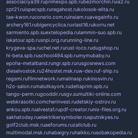
associaciya39.ru
primexpo.spb.ru
bezmorchin.ru
ia2.ru
cpt21.ru
ispecspb.ru
regahost.ru
kolosok-elita.ru
tae-kwon.ru
consrio.com.ru
insiam.ru
avegainfo.ru
archery161.ru
bigencyclica.ru
vlast16.ru
korru.net
sarmiento.spb.su
extelopedia.ru
lammin-suo.spb.ru
iskatour.spb.ru
snpi.org.ru
running-line.ru
krygeva-spa.ru
chel.net.ru
rust-loco.ru
dugshop.ru
hl-beta.spb.ru
school494.spb.ru
mymubaby.ru
epoha-metalband.ru
ngr.spb.ru
rusgosnews.com
dieselvostok.ru
24hostel.msk.ru
w-dev.ru
f-ship.ru
regsmi.ru
filmnetwork.ru
malinasp.ru
kinosvin.ru
h2o-salon.ru
malutkayork.ru
deltaprim.spb.ru
tango-perm.ru
gooddir.ru
sgv.su
multiki-online.com
webkrasotki.com
cherinvest.ru
detskiy-ostrov.ru
ankou.spb.ru
alvesta1.ru
pdf-creator.ru
nix-files.org.ru
sakhatoday.ru
elektrikersymboler.ru
sputnikyes.ru
golf2club.msk.ru
aeforums.ru
zallclub.ru
multimodal.msk.ru
habaigry.ru
haikko.ru
sobakopedia.ru