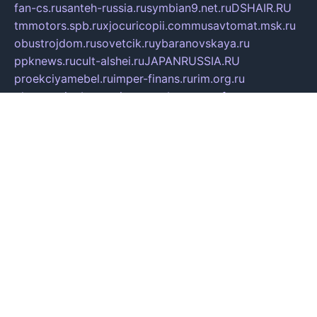
fan-cs.ru
santeh-russia.ru
symbian9.net.ru
DSHAIR.RU
tmmotors.spb.ru
xjocuricopii.com
musavtomat.msk.ru
obustrojdom.ru
sovetcik.ru
ybaranovskaya.ru
ppknews.ru
cult-alshei.ru
JAPANRUSSIA.RU
proekciyamebel.ru
imper-finans.ru
rim.org.ru
glamourai.ru
brassminus.ru
zabor-pro.ru
ftn.pp.ru
dorogoe58.ru
laimengpacker.ru
kuzova-zapchasti.ru
sageerp.ru
taxodrom.ru
dsrazvitie.ru
hardcity.net.ru
ratinghomegames.ru
topservice25.ru
gubernyan.ru
gtglasslined.ru
ii4.ru
tssport.spb.ru
andorra24.com
blackwallstreet.ru
oboimos.ru
optim-doors.com.ru
ikuch.ru
nycr.org.ru
npa21.ru
vremya-ch.spb.ru
desert000.ru
ivtorgi.ru
ifiori.ru
catalog-statei.ru
dcv.org.ru
spetsmaster174.ru
ipkameryhiseeu.ru
dum26.ru
ruspol.spb.ru
fr-opendp.ru
kam-solnyshko.ru
cheyenne-arapaho.ru
sevzapmetal.spb.ru
ted-lapidus.spb.ru
parasite-eliminator.ru
sigma-complete.ru
modernworld.ru
dama-moda.ru