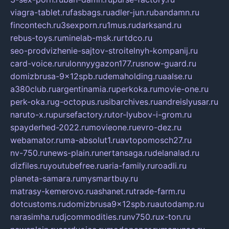
viagra-tablet.ru
fasbags.ru
adler-jun.ru
bandamn.ru
fincontech.ru
3sexporn.ru
1mus.ru
darksand.ru
rebus-toys.ru
minelab-msk.ru
rtdco.ru
seo-prodvizhenie-sajtov-stroitelnyh-kompanij.ru
card-voice.ru
rulonnyygazon177.ru
snow-guard.ru
domizbrusa-9x12spb.ru
demaholding.ru
aalse.ru
a380club.ru
argentinamia.ru
perkoka.ru
movie-one.ru
perk-oka.ru
g-octopus.ru
sibarchives.ru
andreislyusar.ru
naruto-x.ru
pursefactory.ru
tor-lyubov-i-grom.ru
spayderhed-2022.ru
movieone.ru
evro-dez.ru
webamator.ru
ma-absolut1.ru
avtopomosch27.ru
nv-750.ru
news-plain.ru
nertansaga.ru
delanalad.ru
dizfiles.ru
youtubefree.ru
aria-family.ru
roadli.ru
planeta-samara.ru
mysmartbuy.ru
matrasy-kemerovo.ru
ashanet.ru
trade-farm.ru
dotcustoms.ru
domizbrusa9x12spb.ru
autodamp.ru
narasimha.ru
djcommodities.ru
nv750.ru
x-ton.ru