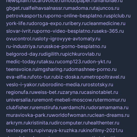
newsplain.ru
cardvoice.ru
modopaper.ru
manunae.ru
gbget.ru
alfeihavsalnassr.ru
madoma.ru
tajuncos.ru
petrovkasports.ru
porno-online-besplatno.ru
splclub.ru
york-life.ru
doroga-expo.ru
ribery.ru
cleanmedicine.ru
slovar-ivrit.ru
porno-video-besplatno.ru
seks-365.ru
ovucontrol.ru
sloty-igrovyye-avtomaty.ru
ru-industriya.ru
russkoe-porno-besplatno.ru
belgorod-day.ru
digilith.ru
pichkurovlab.ru
medic-today.ru
taksu.ru
comp123.ru
don-ykt.ru
teensvoice.ru
imgsharing.ru
domashnee-porno.ru
eva-elfie.ru
foto-tur.ru
biz-doska.ru
metropoltravel.ru
veslo-i-yakor.ru
borodino-media.ru
rostotsky.ru
regionufa.ru
weiss-bet.ru
zaryna.ru
casinotablet.ru
universalia.ru
remont-mebeli-moscow.ru
termomur.ru
clubfisher.ru
remstirufa.ru
erdamchi.ru
doramamama.ru
muraviovka-park.ru
worldofwoman.ru
clean-dreams.ru
arkrym.ru
kristinita.ru
dircomputer.ru
healthenter.ru
textexperts.ru
pivnaya-kruzhka.ru
kinofilmy-2021.ru