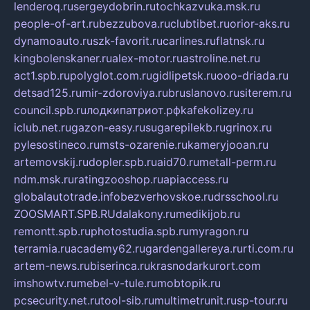
lenderoq.ru
sergeydobrin.ru
tochkazvuka.msk.ru
people-of-art.ru
bezzubova.ru
clubtibet.ru
orior-aks.ru
dynamoauto.ru
szk-favorit.ru
carlines.ru
flatnsk.ru
kingbolenskaner.ru
alex-motor.ru
astroline.net.ru
act1.spb.ru
polyglot.com.ru
gidlipetsk.ru
ooo-driada.ru
detsad125.ru
mir-zdoroviya.ru
bruslanovo.ru
siterem.ru
council.spb.ru
лодкипатриот.рф
kafekolizey.ru
iclub.net.ru
gazon-easy.ru
sugarepilekb.ru
grinox.ru
pylesostineco.ru
msts-ozarenie.ru
kameryjooan.ru
artemovskij.ru
dopler.spb.ru
aid70.ru
metall-perm.ru
ndm.msk.ru
ratingzooshop.ru
apiaccess.ru
globalautotrade.info
bezverhovskoe.ru
drsschool.ru
ZOOSMART.SPB.RU
dalakony.ru
medikijob.ru
remontt.spb.ru
photostudia.spb.ru
myragon.ru
terramia.ru
academy62.ru
gardengallereya.ru
rti.com.ru
artem-news.ru
biserinca.ru
krasnodarkurort.com
imshowtv.ru
mebel-v-tule.ru
mobtopik.ru
pcsecurity.net.ru
tool-sib.ru
multimetrunit.ru
sp-tour.ru