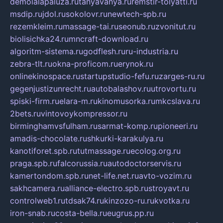
demolalapaluza.ru
tanyavanya.ru
remstir-tolyatti.ru
msdip.ru
jdol.ru
sokolovr.ru
newtech-spb.ru
rezemkleim.ru
massage-tai.ru
seonub.ru
zvonitut.ru
biolisichka24.ru
mncraft-download.ru
algoritm-sistema.ru
godflesh.ru
ru-industria.ru
zebra-tlt.ru
okna-proficom.ru
erynok.ru
onlinekinospace.ru
startupstudio-fefu.ru
zarges-ru.ru
gegenjustizunrecht.ru
autobalashov.ru
utrovortu.ru
spiski-firm.ru
elara-m.ru
kinomusorka.ru
mkcslava.ru
2bets.ru
vintovoykompressor.ru
birminghamvsfulham.ru
sarmat-komp.ru
pioneeri.ru
amadis-chocolate.ru
shkurki-karakulya.ru
kanotiforet.spb.ru
tutmassage.ru
ecolog.org.ru
praga.spb.ru
falcorussia.ru
autodoctorservis.ru
kamertondom.spb.ru
net-life.net.ru
avto-vozim.ru
sakhcamera.ru
alliance-electro.spb.ru
stroyavt.ru
controlweb1.ru
tdsak74.ru
kinzozo-ru.ru
kvotka.ru
iron-snab.ru
costa-bella.ru
eugrus.pp.ru