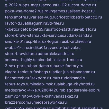
g-2012.ru
ops-mgr.ru
accounts-112.ru
csm-demo.ru
poka-vse-doma2.ru
airgungames.ru
allseo-host.ru
tehosmotre.ru
varieta-yug.ru
cricetc1xbetr1xbetcc2.ru
raytor-d.ru
atillagunn.ru
3d-file.ru
1xbeticricetc1xbetti5.ru
uafoot-statti.ru
e-abis1c.ru
store-brawl-stars.ru
kts-services.ru
dark-sand.ru
sindika-01.ru
sp-life.ru
x-legion.ru
sib-archives.ru
e-abis-1-c.ru
sindika01.ru
venda-festival.ru
store-brawlstars.ru
dooraleksandria.ru
antenna-highly.ru
mine-lab-msk.ru
1-mus.ru
3-sex-porn.ru
ban-damn.ru
purse-factory.ru
viagra-tablet.ru
fasbags.ru
adler-jun.ru
bandamn.ru
fincontech.ru
3sexporn.ru
1mus.ru
darksand.ru
rebus-toys.ru
minelab-msk.ru
alabuga-cityhotel.ru
medsprawo-4-ka.ru
2864420.ru
blagodarenie-spb.ru
zajmy24.ru
tovudyi-4-kuhnyanazakaz.ru
brazzerscom.ru
medsprawo4ka.ru
xehyroo5kuhnyanazakaz.ru
fabrikayfabrikaefabrika.ru