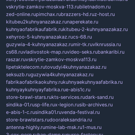
vskrytie-zamkov-moskva-113.ru
biletnadom.ru
zed-online.ru
pimchax.ru
brazzers-hd.ru
z-host.ru
kitubeu2kuhnyanazakaz.ru
naperekate.ru
kuhnyaofabrikaufabrik.ru
kitubeu-2-kuhnyanazakaz.ru
xehyroo-5-kuhnyanazakaz.ru
cs-68.ru
guzywia-4-kuhnyanazakaz.ru
mir-tk.ru
vlknrussia.ru
cs68.ru
vladivostok-map.ru
video-seks.ru
bankaribi.ru
raszar.ru
vskrytie-zamkov-moskva113.ru
lipetsktelecom.ru
tovudyi4kuhnyanazakaz.ru
seksuzb.ru
guzywia4kuhnyanazakaz.ru
fabrikaofabrikaokuhny.ru
kuhnyaekuhnyaafabrika.ru
kuhnyaykuhnyayfabrika.ru
e-abis1c.ru
store-brawl-stars.ru
kts-services.ru
dark-sand.ru
sindika-01.ru
sp-life.ru
x-legion.ru
sib-archives.ru
e-abis-1-c.ru
sindika01.ru
venda-festival.ru
store-brawlstars.ru
dooraleksandria.ru
antenna-highly.ru
mine-lab-msk.ru
1-mus.ru
3-sex-porn.ru
ban-damn.ru
purse-factory.ru