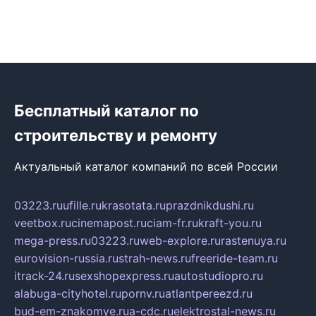
Бесплатный каталог по
строительству и ремонту
Актуальный каталог компаний по всей России
03223.ru
ufille.ru
krasotata.ru
prazdnikdushi.ru
veetbox.ru
cinemapost.ru
ciam-fr.ru
kraft-you.ru
mega-press.ru
03223.ru
web-explore.ru
rastenuya.ru
eurovision-russia.ru
strah-news.ru
freeride-team.ru
itrack-24.ru
sexshopexpress.ru
autostudiopro.ru
alabuga-cityhotel.ru
pornv.ru
atlantpereezd.ru
bud-em-znakomye.ru
a-cdc.ru
elektrostal-news.ru