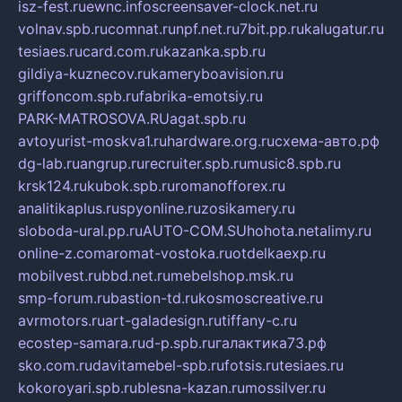
isz-fest.ru
ewnc.info
screensaver-clock.net.ru
volnav.spb.ru
comnat.ru
npf.net.ru
7bit.pp.ru
kalugatur.ru
tesiaes.ru
card.com.ru
kazanka.spb.ru
gildiya-kuznecov.ru
kameryboavision.ru
griffoncom.spb.ru
fabrika-emotsiy.ru
PARK-MATROSOVA.RU
agat.spb.ru
avtoyurist-moskva1.ru
hardware.org.ru
схема-авто.рф
dg-lab.ru
angrup.ru
recruiter.spb.ru
music8.spb.ru
krsk124.ru
kubok.spb.ru
romanofforex.ru
analitikaplus.ru
spyonline.ru
zosikamery.ru
sloboda-ural.pp.ru
AUTO-COM.SU
hohota.net
alimy.ru
online-z.com
aromat-vostoka.ru
otdelkaexp.ru
mobilvest.ru
bbd.net.ru
mebelshop.msk.ru
smp-forum.ru
bastion-td.ru
kosmoscreative.ru
avrmotors.ru
art-galadesign.ru
tiffany-c.ru
ecostep-samara.ru
d-p.spb.ru
галактика73.рф
sko.com.ru
davitamebel-spb.ru
fotsis.ru
tesiaes.ru
kokoroyari.spb.ru
blesna-kazan.ru
mossilver.ru