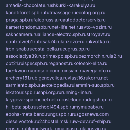
amadis-chocolate.ru
shkurki-karakulya.ru
kanotiforet.spb.ru
tutmassage.ru
ecolog.org.ru
praga.spb.ru
falcorussia.ru
autodoctorservis.ru
kamertondom.spb.ru
net-life.net.ru
avto-vozim.ru
sakhcamera.ru
alliance-electro.spb.ru
stroyavt.ru
controlweb1.ru
tdsak74.ru
kinzozo-ru.ru
kvotka.ru
iron-snab.ru
costa-bella.ru
eugrus.pp.ru
associaciya39.ru
primexpo.spb.ru
bezmorchin.ru
ia2.ru
cpt21.ru
ispecspb.ru
regahost.ru
kolosok-elita.ru
tae-kwon.ru
consrio.com.ru
insiam.ru
avegainfo.ru
archery161.ru
bigencyclica.ru
vlast16.ru
korru.net
sarmiento.spb.su
extelopedia.ru
lammin-suo.spb.ru
iskatour.spb.ru
snpi.org.ru
running-line.ru
krygeva-spa.ru
chel.net.ru
rust-loco.ru
dugshop.ru
hl-beta.spb.ru
school494.spb.ru
mymubaby.ru
epoha-metalband.ru
ngr.spb.ru
rusgosnews.com
dieselvostok.ru
24hostel.msk.ru
w-dev.ru
f-ship.ru
regsmi.ru
filmnetwork.ru
malinasp.ru
kinosvin.ru