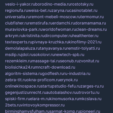
veslo-i-yakor.ru
borodino-media.ru
rostotsky.ru
regionufa.ru
weiss-bet.ru
zaryna.ru
casinotablet.ru
universalia.ru
remont-mebeli-moscow.ru
termomur.ru
clubfisher.ru
remstirufa.ru
erdamchi.ru
doramamama.ru
muraviovka-park.ru
worldofwoman.ru
clean-dreams.ru
arkrym.ru
kristinita.ru
dircomputer.ru
healthenter.ru
textexperts.ru
pivnaya-kruzhka.ru
kinofilmy-2021.ru
demolalapaluza.ru
tanyavanya.ru
remstir-tolyatti.ru
msdip.ru
jdol.ru
sokolovr.ru
newtech-spb.ru
rezemkleim.ru
massage-tai.ru
seonub.ru
zvonitut.ru
biolisichka24.ru
mncraft-download.ru
algoritm-sistema.ru
godflesh.ru
ru-industria.ru
zebra-tlt.ru
okna-proficom.ru
erynok.ru
onlinekinospace.ru
startupstudio-fefu.ru
zarges-ru.ru
gegenjustizunrecht.ru
autobalashov.ru
utrovortu.ru
spiski-firm.ru
elara-m.ru
kinomusorka.ru
mkcslava.ru
2bets.ru
vintovoykompressor.ru
birminghamvsfulham.ru
sarmat-komp.ru
pioneeri.ru