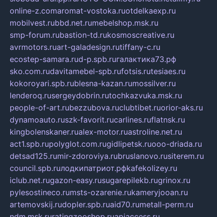
online-z.com
aromat-vostoka.ru
otdelkaexp.ru
mobilvest.ru
bbd.net.ru
mebelshop.msk.ru
smp-forum.ru
bastion-td.ru
kosmoscreative.ru
avrmotors.ru
art-galadesign.ru
tiffany-c.ru
ecostep-samara.ru
d-p.spb.ru
галактика73.рф
sko.com.ru
davitamebel-spb.ru
fotsis.ru
tesiaes.ru
kokoroyari.spb.ru
blesna-kazan.ru
mossilver.ru
lenderoq.ru
sergeydobrin.ru
tochkazvuka.msk.ru
people-of-art.ru
bezzubova.ru
clubtibet.ru
orior-aks.ru
dynamoauto.ru
szk-favorit.ru
carlines.ru
flatnsk.ru
kingbolenskaner.ru
alex-motor.ru
astroline.net.ru
act1.spb.ru
polyglot.com.ru
gidlipetsk.ru
ooo-driada.ru
detsad125.ru
mir-zdoroviya.ru
bruslanovo.ru
siterem.ru
council.spb.ru
лодкипатриот.рф
kafekolizey.ru
iclub.net.ru
gazon-easy.ru
sugarepilekb.ru
grinox.ru
pylesostineco.ru
msts-ozarenie.ru
kameryjooan.ru
artemovskij.ru
dopler.spb.ru
aid70.ru
metall-perm.ru
ndm.msk.ru
ratingzooshop.ru
apiaccess.ru