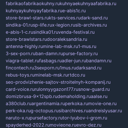
fabrikaofabrikaokuhny.ru
kuhnyaekuhnyaafabrika.ru
kuhnyaykuhnyayfabrika.ru
e-abis1c.ru
store-brawl-stars.ru
kts-services.ru
dark-sand.ru
sindika-01.ru
sp-life.ru
x-legion.ru
sib-archives.ru
e-abis-1-c.ru
sindika01.ru
venda-festival.ru
store-brawlstars.ru
dooraleksandria.ru
antenna-highly.ru
mine-lab-msk.ru
1-mus.ru
3-sex-porn.ru
ban-damn.ru
purse-factory.ru
viagra-tablet.ru
fasbags.ru
adler-jun.ru
bandamn.ru
fincontech.ru
3sexporn.ru
1mus.ru
darksand.ru
rebus-toys.ru
minelab-msk.ru
rtdco.ru
seo-prodvizhenie-sajtov-stroitelnyh-kompanij.ru
card-voice.ru
rulonnyygazon177.ru
snow-guard.ru
domizbrusa-9x12spb.ru
demaholding.ru
aalse.ru
a380club.ru
argentinamia.ru
perkoka.ru
movie-one.ru
perk-oka.ru
g-octopus.ru
sibarchives.ru
andreislyusar.ru
naruto-x.ru
pursefactory.ru
tor-lyubov-i-grom.ru
spayderhed-2022.ru
movieone.ru
evro-dez.ru