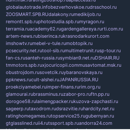
globalautotrade.info
bezverhovskoe.ru
drsschool.ru
ZOOSMART.SPB.RU
dalakony.ru
medikijob.ru
remontt.spb.ru
photostudia.spb.ru
myragon.ru
terramia.ru
academy62.ru
gardengallereya.ru
rti.com.ru
artem-news.ru
biserinca.ru
krasnodarkurort.com
imshowtv.ru
mebel-v-tule.ru
mobtopik.ru
pcsecurity.net.ru
tool-sib.ru
multimetrunit.ru
sp-tour.ru
fan-cs.ru
santeh-russia.ru
symbian9.net.ru
DSHAIR.RU
tmmotors.spb.ru
xjocuricopii.com
musavtomat.msk.ru
obustrojdom.ru
sovetcik.ru
ybaranovskaya.ru
ppknews.ru
cult-alshei.ru
JAPANRUSSIA.RU
proekciyamebel.ru
imper-finans.ru
rim.org.ru
glamourai.ru
brassminus.ru
zabor-pro.ru
ftn.pp.ru
dorogoe58.ru
laimengpacker.ru
kuzova-zapchasti.ru
sageerp.ru
taxodrom.ru
dsrazvitie.ru
hardcity.net.ru
ratinghomegames.ru
topservice25.ru
gubernyan.ru
gtglasslined.ru
ii4.ru
tssport.spb.ru
andorra24.com