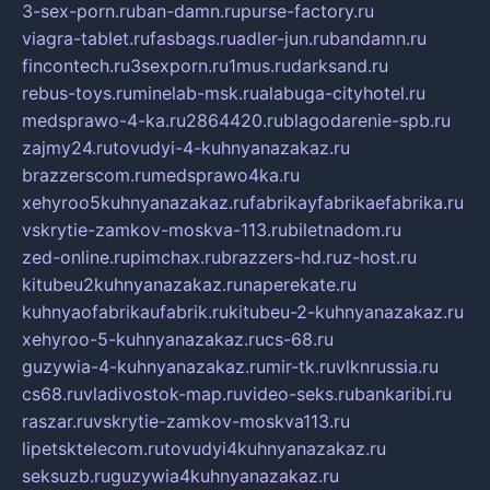
3-sex-porn.ru
ban-damn.ru
purse-factory.ru
viagra-tablet.ru
fasbags.ru
adler-jun.ru
bandamn.ru
fincontech.ru
3sexporn.ru
1mus.ru
darksand.ru
rebus-toys.ru
minelab-msk.ru
alabuga-cityhotel.ru
medsprawo-4-ka.ru
2864420.ru
blagodarenie-spb.ru
zajmy24.ru
tovudyi-4-kuhnyanazakaz.ru
brazzerscom.ru
medsprawo4ka.ru
xehyroo5kuhnyanazakaz.ru
fabrikayfabrikaefabrika.ru
vskrytie-zamkov-moskva-113.ru
biletnadom.ru
zed-online.ru
pimchax.ru
brazzers-hd.ru
z-host.ru
kitubeu2kuhnyanazakaz.ru
naperekate.ru
kuhnyaofabrikaufabrik.ru
kitubeu-2-kuhnyanazakaz.ru
xehyroo-5-kuhnyanazakaz.ru
cs-68.ru
guzywia-4-kuhnyanazakaz.ru
mir-tk.ru
vlknrussia.ru
cs68.ru
vladivostok-map.ru
video-seks.ru
bankaribi.ru
raszar.ru
vskrytie-zamkov-moskva113.ru
lipetsktelecom.ru
tovudyi4kuhnyanazakaz.ru
seksuzb.ru
guzywia4kuhnyanazakaz.ru