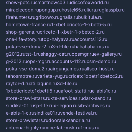
show-pets.ru
smartnews03.ru
discofoxworld.ru
miraclecoon.ru
pongup.ru
hostel65.ru
liura.ru
glasspb.ru
firehunters.ru
gribowo.ru
gnalis.ru
bulkitula.ru
hometown-france.ru
1-xbeticricetc-1-xbetti-5.ru
shop-garena.ru
cricetc-1-xbetr-1-xbetcc-2.ru
one-life-story.ru
top-halyava.ru
accounts112.ru
poka-vse-doma-2.ru
3-d-file.ru
hahahaharms.ru
g2012.ru
tst-1.ru
shaggy-cat.ru
opsmgr.ru
ev-gallery.ru
g-2012.ru
ops-mgr.ru
accounts-112.ru
csm-demo.ru
poka-vse-doma2.ru
airgungames.ru
allseo-host.ru
tehosmotre.ru
varieta-yug.ru
cricetc1xbetr1xbetcc2.ru
raytor-d.ru
atillagunn.ru
3d-file.ru
1xbeticricetc1xbetti5.ru
uafoot-statti.ru
e-abis1c.ru
store-brawl-stars.ru
kts-services.ru
dark-sand.ru
sindika-01.ru
sp-life.ru
x-legion.ru
sib-archives.ru
e-abis-1-c.ru
sindika01.ru
venda-festival.ru
store-brawlstars.ru
dooraleksandria.ru
antenna-highly.ru
mine-lab-msk.ru
1-mus.ru