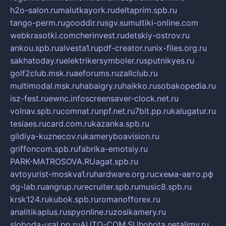
h2o-salon.ru
malutkayork.ru
deltaprim.spb.ru
tango-perm.ru
gooddir.ru
sgv.su
multiki-online.com
webkrasotki.com
cherinvest.ru
detskiy-ostrov.ru
ankou.spb.ru
alvesta1.ru
pdf-creator.ru
nix-files.org.ru
sakhatoday.ru
elektrikersymboler.ru
sputnikyes.ru
golf2club.msk.ru
aeforums.ru
zallclub.ru
multimodal.msk.ru
habaigry.ru
haikko.ru
sobakopedia.ru
isz-fest.ru
ewnc.info
screensaver-clock.net.ru
volnav.spb.ru
comnat.ru
npf.net.ru
7bit.pp.ru
kalugatur.ru
tesiaes.ru
card.com.ru
kazanka.spb.ru
gildiya-kuznecov.ru
kameryboavision.ru
griffoncom.spb.ru
fabrika-emotsiy.ru
PARK-MATROSOVA.RU
agat.spb.ru
avtoyurist-moskva1.ru
hardware.org.ru
схема-авто.рф
dg-lab.ru
angrup.ru
recruiter.spb.ru
music8.spb.ru
krsk124.ru
kubok.spb.ru
romanofforex.ru
analitikaplus.ru
spyonline.ru
zosikamery.ru
sloboda-ural.pp.ru
AUTO-COM.SU
hohota.net
alimy.ru