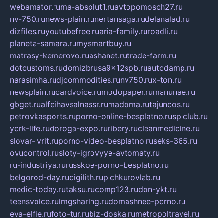
webamator.ru
ma-absolut1.ru
avtopomosch27.ru
nv-750.ru
news-plain.ru
nertansaga.ru
delanalad.ru
dizfiles.ru
youtubefree.ru
aria-family.ru
roadli.ru
planeta-samara.ru
mysmartbuy.ru
matrasy-kemerovo.ru
ashanet.ru
trade-farm.ru
dotcustoms.ru
domizbrusa9x12spb.ru
autodamp.ru
narasimha.ru
djcommodities.ru
nv750.ru
x-ton.ru
newsplain.ru
cardvoice.ru
modopaper.ru
manunae.ru
gbget.ru
alfeihavsalnassr.ru
madoma.ru
tajuncos.ru
petrovkasports.ru
porno-online-besplatno.ru
splclub.ru
york-life.ru
doroga-expo.ru
ribery.ru
cleanmedicine.ru
slovar-ivrit.ru
porno-video-besplatno.ru
seks-365.ru
ovucontrol.ru
sloty-igrovyye-avtomaty.ru
ru-industriya.ru
russkoe-porno-besplatno.ru
belgorod-day.ru
digilith.ru
pichkurovlab.ru
medic-today.ru
taksu.ru
comp123.ru
don-ykt.ru
teensvoice.ru
imgsharing.ru
domashnee-porno.ru
eva-elfie.ru
foto-tur.ru
biz-doska.ru
metropoltravel.ru