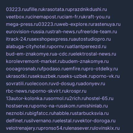
03223.ru
ufille.ru
krasotata.ru
prazdnikdushi.ru
veetbox.ru
cinemapost.ru
ciam-fr.ru
kraft-you.ru
mega-press.ru
03223.ru
web-explore.ru
rastenuya.ru
eurovision-russia.ru
strah-news.ru
freeride-team.ru
itrack-24.ru
sexshopexpress.ru
autostudiopro.ru
alabuga-cityhotel.ru
pornv.ru
atlantpereezd.ru
bud-em-znakomye.ru
a-cdc.ru
elektrostal-news.ru
korolevremont-market.ru
budem-znakomye.ru
oooagrosnab.ru
fpodaso.ru
emfire.ru
pro-otdelky.ru
ukrasotki.ru
seksuzbek.ru
seks-uzbek.ru
porno-vk.ru
sovratili.ru
olecoon.ru
vd-dosug.ru
adonyev.ru
rbc-news.ru
porno-skvirt.ru
krospr.ru
13autor-kolonka.ru
sormol.ru
2rich.ru
hostel-65.ru
hostserve.ru
porno-na-russkom.ru
mishinlab.ru
neznobi.ru
bigfatcc.ru
habble.ru
starbucksvia.ru
delfinet.ru
silvernano.ru
elestal.ru
vektor-doroga.ru
velotrenajery.ru
pronso54.ru
lenasever.ru
lovinskix.ru