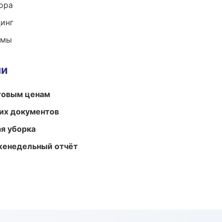
ора
динг
емы
ми
птовым ценам
их документов
ая уборка
женедельный отчёт