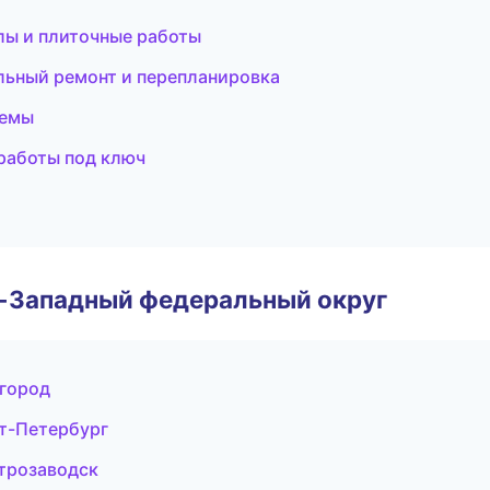
лы и плиточные работы
льный ремонт и перепланировка
темы
работы под ключ
о-Западный федеральный округ
город
т-Петербург
трозаводск