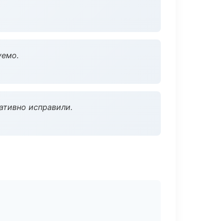
уемо.
ативно исправили.