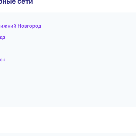
рные сети
Нижний Новгород
дэ
ск