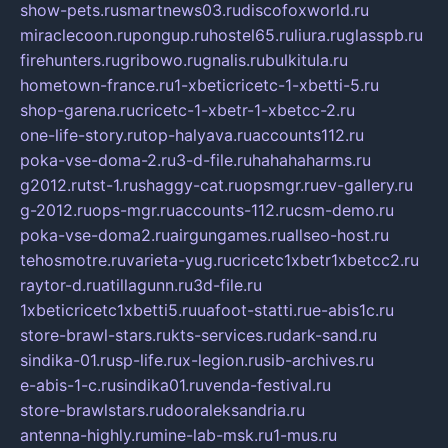
show-pets.ru
smartnews03.ru
discofoxworld.ru
miraclecoon.ru
pongup.ru
hostel65.ru
liura.ru
glasspb.ru
firehunters.ru
gribowo.ru
gnalis.ru
bulkitula.ru
hometown-france.ru
1-xbeticricetc-1-xbetti-5.ru
shop-garena.ru
cricetc-1-xbetr-1-xbetcc-2.ru
one-life-story.ru
top-halyava.ru
accounts112.ru
poka-vse-doma-2.ru
3-d-file.ru
hahahaharms.ru
g2012.ru
tst-1.ru
shaggy-cat.ru
opsmgr.ru
ev-gallery.ru
g-2012.ru
ops-mgr.ru
accounts-112.ru
csm-demo.ru
poka-vse-doma2.ru
airgungames.ru
allseo-host.ru
tehosmotre.ru
varieta-yug.ru
cricetc1xbetr1xbetcc2.ru
raytor-d.ru
atillagunn.ru
3d-file.ru
1xbeticricetc1xbetti5.ru
uafoot-statti.ru
e-abis1c.ru
store-brawl-stars.ru
kts-services.ru
dark-sand.ru
sindika-01.ru
sp-life.ru
x-legion.ru
sib-archives.ru
e-abis-1-c.ru
sindika01.ru
venda-festival.ru
store-brawlstars.ru
dooraleksandria.ru
antenna-highly.ru
mine-lab-msk.ru
1-mus.ru