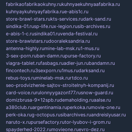
fabrikaofabrikaokuhny.ru
kuhnyaekuhnyaafabrika.ru
kuhnyaykuhnyayfabrika.ru
e-abis1c.ru
store-brawl-stars.ru
kts-services.ru
dark-sand.ru
sindika-01.ru
sp-life.ru
x-legion.ru
sib-archives.ru
e-abis-1-c.ru
sindika01.ru
venda-festival.ru
store-brawlstars.ru
dooraleksandria.ru
antenna-highly.ru
mine-lab-msk.ru
1-mus.ru
3-sex-porn.ru
ban-damn.ru
purse-factory.ru
viagra-tablet.ru
fasbags.ru
adler-jun.ru
bandamn.ru
fincontech.ru
3sexporn.ru
1mus.ru
darksand.ru
rebus-toys.ru
minelab-msk.ru
rtdco.ru
seo-prodvizhenie-sajtov-stroitelnyh-kompanij.ru
card-voice.ru
rulonnyygazon177.ru
snow-guard.ru
domizbrusa-9x12spb.ru
demaholding.ru
aalse.ru
a380club.ru
argentinamia.ru
perkoka.ru
movie-one.ru
perk-oka.ru
g-octopus.ru
sibarchives.ru
andreislyusar.ru
naruto-x.ru
pursefactory.ru
tor-lyubov-i-grom.ru
spayderhed-2022.ru
movieone.ru
evro-dez.ru