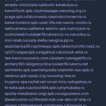
amadis-chocolate.ru
shkurki-karakulya.ru
kanotiforet.spb.ru
tutmassage.ru
ecolog.org.ru
praga.spb.ru
falcorussia.ru
autodoctorservis.ru
kamertondom.spb.ru
net-life.net.ru
avto-vozim.ru
sakhcamera.ru
alliance-electro.spb.ru
stroyavt.ru
controlweb1.ru
tdsak74.ru
kinzozo-ru.ru
kvotka.ru
iron-snab.ru
costa-bella.ru
eugrus.pp.ru
associaciya39.ru
primexpo.spb.ru
bezmorchin.ru
ia2.ru
cpt21.ru
ispecspb.ru
regahost.ru
kolosok-elita.ru
tae-kwon.ru
consrio.com.ru
insiam.ru
avegainfo.ru
archery161.ru
bigencyclica.ru
vlast16.ru
korru.net
sarmiento.spb.su
extelopedia.ru
lammin-suo.spb.ru
iskatour.spb.ru
snpi.org.ru
running-line.ru
krygeva-spa.ru
chel.net.ru
rust-loco.ru
dugshop.ru
hl-beta.spb.ru
school494.spb.ru
mymubaby.ru
epoha-metalband.ru
ngr.spb.ru
rusgosnews.com
dieselvostok.ru
24hostel.msk.ru
w-dev.ru
f-ship.ru
regsmi.ru
filmnetwork.ru
malinasp.ru
kinosvin.ru