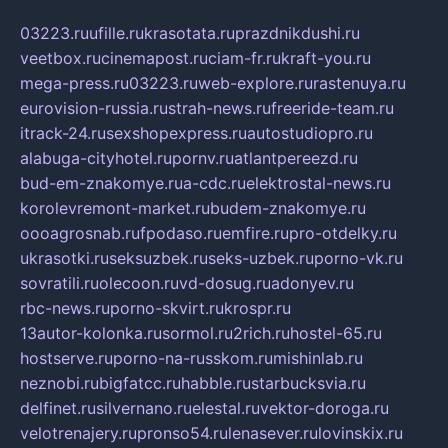
03223.ru
ufille.ru
krasotata.ru
prazdnikdushi.ru
veetbox.ru
cinemapost.ru
ciam-fr.ru
kraft-you.ru
mega-press.ru
03223.ru
web-explore.ru
rastenuya.ru
eurovision-russia.ru
strah-news.ru
freeride-team.ru
itrack-24.ru
sexshopexpress.ru
autostudiopro.ru
alabuga-cityhotel.ru
pornv.ru
atlantpereezd.ru
bud-em-znakomye.ru
a-cdc.ru
elektrostal-news.ru
korolevremont-market.ru
budem-znakomye.ru
oooagrosnab.ru
fpodaso.ru
emfire.ru
pro-otdelky.ru
ukrasotki.ru
seksuzbek.ru
seks-uzbek.ru
porno-vk.ru
sovratili.ru
olecoon.ru
vd-dosug.ru
adonyev.ru
rbc-news.ru
porno-skvirt.ru
krospr.ru
13autor-kolonka.ru
sormol.ru
2rich.ru
hostel-65.ru
hostserve.ru
porno-na-russkom.ru
mishinlab.ru
neznobi.ru
bigfatcc.ru
habble.ru
starbucksvia.ru
delfinet.ru
silvernano.ru
elestal.ru
vektor-doroga.ru
velotrenajery.ru
pronso54.ru
lenasever.ru
lovinskix.ru