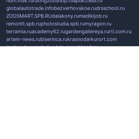
ndm.msk.ru
ratingzooshop.ru
apiaccess.ru
globalautotrade.info
bezverhovskoe.ru
drsschool.ru
ZOOSMART.SPB.RU
dalakony.ru
medikijob.ru
remontt.spb.ru
photostudia.spb.ru
myragon.ru
terramia.ru
academy62.ru
gardengallereya.ru
rti.com.ru
artem-news.ru
biserinca.ru
krasnodarkurort.com
imshowtv.ru
mebel-v-tule.ru
mobtopik.ru
pcsecurity.net.ru
tool-sib.ru
multimetrunit.ru
sp-tour.ru
fan-cs.ru
santeh-russia.ru
symbian9.net.ru
DSHAIR.RU
tmmotors.spb.ru
xjocuricopii.com
musavtomat.msk.ru
obustrojdom.ru
sovetcik.ru
ybaranovskaya.ru
ppknews.ru
cult-alshei.ru
JAPANRUSSIA.RU
proekciyamebel.ru
imper-finans.ru
rim.org.ru
glamourai.ru
brassminus.ru
zabor-pro.ru
ftn.pp.ru
dorogoe58.ru
laimengpacker.ru
kuzova-zapchasti.ru
sageerp.ru
taxodrom.ru
dsrazvitie.ru
hardcity.net.ru
ratinghomegames.ru
topservice25.ru
gubernyan.ru
gtglasslined.ru
ii4.ru
tssport.spb.ru
andorra24.com