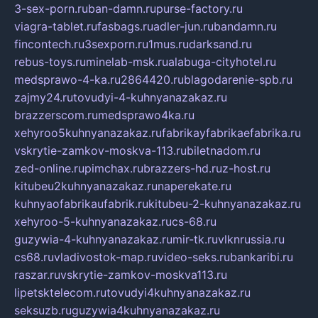
3-sex-porn.ru
ban-damn.ru
purse-factory.ru
viagra-tablet.ru
fasbags.ru
adler-jun.ru
bandamn.ru
fincontech.ru
3sexporn.ru
1mus.ru
darksand.ru
rebus-toys.ru
minelab-msk.ru
alabuga-cityhotel.ru
medsprawo-4-ka.ru
2864420.ru
blagodarenie-spb.ru
zajmy24.ru
tovudyi-4-kuhnyanazakaz.ru
brazzerscom.ru
medsprawo4ka.ru
xehyroo5kuhnyanazakaz.ru
fabrikayfabrikaefabrika.ru
vskrytie-zamkov-moskva-113.ru
biletnadom.ru
zed-online.ru
pimchax.ru
brazzers-hd.ru
z-host.ru
kitubeu2kuhnyanazakaz.ru
naperekate.ru
kuhnyaofabrikaufabrik.ru
kitubeu-2-kuhnyanazakaz.ru
xehyroo-5-kuhnyanazakaz.ru
cs-68.ru
guzywia-4-kuhnyanazakaz.ru
mir-tk.ru
vlknrussia.ru
cs68.ru
vladivostok-map.ru
video-seks.ru
bankaribi.ru
raszar.ru
vskrytie-zamkov-moskva113.ru
lipetsktelecom.ru
tovudyi4kuhnyanazakaz.ru
seksuzb.ru
guzywia4kuhnyanazakaz.ru