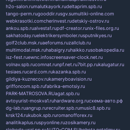
h2o-salon.ru
malutkayork.ru
deltaprim.spb.ru
tango-perm.ru
gooddir.ru
sgv.su
multiki-online.com
webkrasotki.com
cherinvest.ru
detskiy-ostrov.ru
ankou.spb.ru
alvesta1.ru
pdf-creator.ru
nix-files.org.ru
sakhatoday.ru
elektrikersymboler.ru
sputnikyes.ru
golf2club.msk.ru
aeforums.ru
zallclub.ru
multimodal.msk.ru
habaigry.ru
haikko.ru
sobakopedia.ru
isz-fest.ru
ewnc.info
screensaver-clock.net.ru
volnav.spb.ru
comnat.ru
npf.net.ru
7bit.pp.ru
kalugatur.ru
tesiaes.ru
card.com.ru
kazanka.spb.ru
gildiya-kuznecov.ru
kameryboavision.ru
griffoncom.spb.ru
fabrika-emotsiy.ru
PARK-MATROSOVA.RU
agat.spb.ru
avtoyurist-moskva1.ru
hardware.org.ru
схема-авто.рф
dg-lab.ru
angrup.ru
recruiter.spb.ru
music8.spb.ru
krsk124.ru
kubok.spb.ru
romanofforex.ru
analitikaplus.ru
spyonline.ru
zosikamery.ru
sloboda-ural.pp.ru
AUTO-COM.SU
hohota.net
alimy.ru