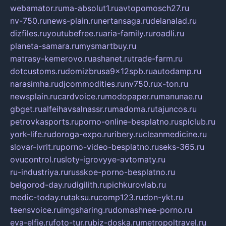
webamator.ru
ma-absolut1.ru
avtopomosch27.ru
nv-750.ru
news-plain.ru
nertansaga.ru
delanalad.ru
dizfiles.ru
youtubefree.ru
aria-family.ru
roadli.ru
planeta-samara.ru
mysmartbuy.ru
matrasy-kemerovo.ru
ashanet.ru
trade-farm.ru
dotcustoms.ru
domizbrusa9x12spb.ru
autodamp.ru
narasimha.ru
djcommodities.ru
nv750.ru
x-ton.ru
newsplain.ru
cardvoice.ru
modopaper.ru
manunae.ru
gbget.ru
alfeihavsalnassr.ru
madoma.ru
tajuncos.ru
petrovkasports.ru
porno-online-besplatno.ru
splclub.ru
york-life.ru
doroga-expo.ru
ribery.ru
cleanmedicine.ru
slovar-ivrit.ru
porno-video-besplatno.ru
seks-365.ru
ovucontrol.ru
sloty-igrovyye-avtomaty.ru
ru-industriya.ru
russkoe-porno-besplatno.ru
belgorod-day.ru
digilith.ru
pichkurovlab.ru
medic-today.ru
taksu.ru
comp123.ru
don-ykt.ru
teensvoice.ru
imgsharing.ru
domashnee-porno.ru
eva-elfie.ru
foto-tur.ru
biz-doska.ru
metropoltravel.ru