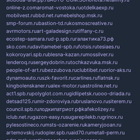
online-z.com
aromat-vostoka.ru
otdelkaexp.ru
mobilvest.ru
bbd.net.ru
mebelshop.msk.ru
smp-forum.ru
bastion-td.ru
kosmoscreative.ru
avrmotors.ru
art-galadesign.ru
tiffany-c.ru
ecostep-samara.ru
d-p.spb.ru
галактика73.рф
sko.com.ru
davitamebel-spb.ru
fotsis.ru
tesiaes.ru
kokoroyari.spb.ru
blesna-kazan.ru
mossilver.ru
lenderoq.ru
sergeydobrin.ru
tochkazvuka.msk.ru
people-of-art.ru
bezzubova.ru
clubtibet.ru
orior-aks.ru
dynamoauto.ru
szk-favorit.ru
carlines.ru
flatnsk.ru
kingbolenskaner.ru
alex-motor.ru
astroline.net.ru
act1.spb.ru
polyglot.com.ru
gidlipetsk.ru
ooo-driada.ru
detsad125.ru
mir-zdoroviya.ru
bruslanovo.ru
siterem.ru
council.spb.ru
лодкипатриот.рф
kafekolizey.ru
iclub.net.ru
gazon-easy.ru
sugarepilekb.ru
grinox.ru
pylesostineco.ru
msts-ozarenie.ru
kameryjooan.ru
artemovskij.ru
dopler.spb.ru
aid70.ru
metall-perm.ru