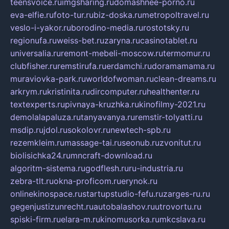
teensvoice.ru
imgsharing.ru
domashnee-porno.ru
eva-elfie.ru
foto-tur.ru
biz-doska.ru
metropoltravel.ru
veslo-i-yakor.ru
borodino-media.ru
rostotsky.ru
regionufa.ru
weiss-bet.ru
zaryna.ru
casinotablet.ru
universalia.ru
remont-mebeli-moscow.ru
termomur.ru
clubfisher.ru
remstirufa.ru
erdamchi.ru
doramamama.ru
muraviovka-park.ru
worldofwoman.ru
clean-dreams.ru
arkrym.ru
kristinita.ru
dircomputer.ru
healthenter.ru
textexperts.ru
pivnaya-kruzhka.ru
kinofilmy-2021.ru
demolalapaluza.ru
tanyavanya.ru
remstir-tolyatti.ru
msdip.ru
jdol.ru
sokolovr.ru
newtech-spb.ru
rezemkleim.ru
massage-tai.ru
seonub.ru
zvonitut.ru
biolisichka24.ru
mncraft-download.ru
algoritm-sistema.ru
godflesh.ru
ru-industria.ru
zebra-tlt.ru
okna-proficom.ru
erynok.ru
onlinekinospace.ru
startupstudio-fefu.ru
zarges-ru.ru
gegenjustizunrecht.ru
autobalashov.ru
utrovortu.ru
spiski-firm.ru
elara-m.ru
kinomusorka.ru
mkcslava.ru