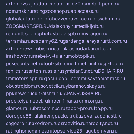
artemovskij.ru
dopler.spb.ru
aid70.ru
metall-perm.ru
ndm.msk.ru
ratingzooshop.ru
apiaccess.ru
globalautotrade.info
bezverhovskoe.ru
drsschool.ru
ZOOSMART.SPB.RU
dalakony.ru
medikijob.ru
remontt.spb.ru
photostudia.spb.ru
myragon.ru
terramia.ru
academy62.ru
gardengallereya.ru
rti.com.ru
artem-news.ru
biserinca.ru
krasnodarkurort.com
imshowtv.ru
mebel-v-tule.ru
mobtopik.ru
pcsecurity.net.ru
tool-sib.ru
multimetrunit.ru
sp-tour.ru
fan-cs.ru
santeh-russia.ru
symbian9.net.ru
DSHAIR.RU
tmmotors.spb.ru
xjocuricopii.com
musavtomat.msk.ru
obustrojdom.ru
sovetcik.ru
ybaranovskaya.ru
ppknews.ru
cult-alshei.ru
JAPANRUSSIA.RU
proekciyamebel.ru
imper-finans.ru
rim.org.ru
glamourai.ru
brassminus.ru
zabor-pro.ru
ftn.pp.ru
dorogoe58.ru
laimengpacker.ru
kuzova-zapchasti.ru
sageerp.ru
taxodrom.ru
dsrazvitie.ru
hardcity.net.ru
ratinghomegames.ru
topservice25.ru
gubernyan.ru