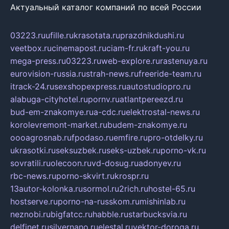
Актуальный каталог компаний по всей России
03223.ru
ufille.ru
krasotata.ru
prazdnikdushi.ru
veetbox.ru
cinemapost.ru
ciam-fr.ru
kraft-you.ru
mega-press.ru
03223.ru
web-explore.ru
rastenuya.ru
eurovision-russia.ru
strah-news.ru
freeride-team.ru
itrack-24.ru
sexshopexpress.ru
autostudiopro.ru
alabuga-cityhotel.ru
pornv.ru
atlantpereezd.ru
bud-em-znakomye.ru
a-cdc.ru
elektrostal-news.ru
korolevremont-market.ru
budem-znakomye.ru
oooagrosnab.ru
fpodaso.ru
emfire.ru
pro-otdelky.ru
ukrasotki.ru
seksuzbek.ru
seks-uzbek.ru
porno-vk.ru
sovratili.ru
olecoon.ru
vd-dosug.ru
adonyev.ru
rbc-news.ru
porno-skvirt.ru
krospr.ru
13autor-kolonka.ru
sormol.ru
2rich.ru
hostel-65.ru
hostserve.ru
porno-na-russkom.ru
mishinlab.ru
neznobi.ru
bigfatcc.ru
habble.ru
starbucksvia.ru
delfinet.ru
silvernano.ru
elestal.ru
vektor-doroga.ru