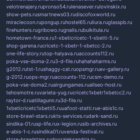
velotrenajery.ru
pronso54.ru
lenasever.ru
lovinskix.ru
show-pets.ru
smartnews03.ru
discofoxworld.ru
miraclecoon.ru
pongup.ru
hostel65.ru
liura.ru
glasspb.ru
firehunters.ru
gribowo.ru
gnalis.ru
bulkitula.ru
hometown-france.ru
1-xbeticricetc-1-xbetti-5.ru
shop-garena.ru
cricetc-1-xbetr-1-xbetcc-2.ru
one-life-story.ru
top-halyava.ru
accounts112.ru
poka-vse-doma-2.ru
3-d-file.ru
hahahaharms.ru
g2012.ru
tst-1.ru
shaggy-cat.ru
opsmgr.ru
ev-gallery.ru
g-2012.ru
ops-mgr.ru
accounts-112.ru
csm-demo.ru
poka-vse-doma2.ru
airgungames.ru
allseo-host.ru
tehosmotre.ru
varieta-yug.ru
cricetc1xbetr1xbetcc2.ru
raytor-d.ru
atillagunn.ru
3d-file.ru
1xbeticricetc1xbetti5.ru
uafoot-statti.ru
e-abis1c.ru
store-brawl-stars.ru
kts-services.ru
dark-sand.ru
sindika-01.ru
sp-life.ru
x-legion.ru
sib-archives.ru
e-abis-1-c.ru
sindika01.ru
venda-festival.ru
store-brawlstars.ru
dooraleksandria.ru