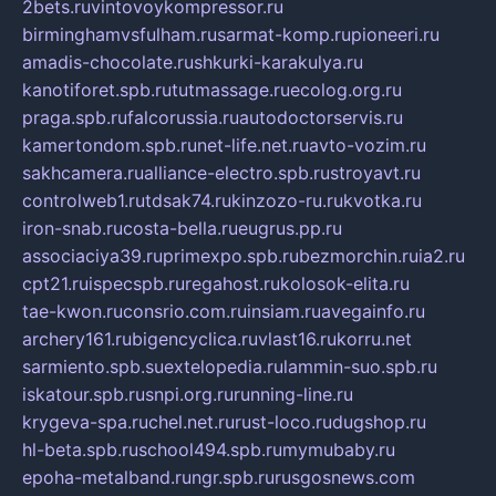
2bets.ru
vintovoykompressor.ru
birminghamvsfulham.ru
sarmat-komp.ru
pioneeri.ru
amadis-chocolate.ru
shkurki-karakulya.ru
kanotiforet.spb.ru
tutmassage.ru
ecolog.org.ru
praga.spb.ru
falcorussia.ru
autodoctorservis.ru
kamertondom.spb.ru
net-life.net.ru
avto-vozim.ru
sakhcamera.ru
alliance-electro.spb.ru
stroyavt.ru
controlweb1.ru
tdsak74.ru
kinzozo-ru.ru
kvotka.ru
iron-snab.ru
costa-bella.ru
eugrus.pp.ru
associaciya39.ru
primexpo.spb.ru
bezmorchin.ru
ia2.ru
cpt21.ru
ispecspb.ru
regahost.ru
kolosok-elita.ru
tae-kwon.ru
consrio.com.ru
insiam.ru
avegainfo.ru
archery161.ru
bigencyclica.ru
vlast16.ru
korru.net
sarmiento.spb.su
extelopedia.ru
lammin-suo.spb.ru
iskatour.spb.ru
snpi.org.ru
running-line.ru
krygeva-spa.ru
chel.net.ru
rust-loco.ru
dugshop.ru
hl-beta.spb.ru
school494.spb.ru
mymubaby.ru
epoha-metalband.ru
ngr.spb.ru
rusgosnews.com