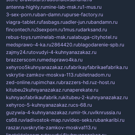
antenna-highly.ru
mine-lab-msk.ru
1-mus.ru
3-sex-porn.ru
ban-damn.ru
purse-factory.ru
viagra-tablet.ru
fasbags.ru
adler-jun.ru
bandamn.ru
fincontech.ru
3sexporn.ru
1mus.ru
darksand.ru
rebus-toys.ru
minelab-msk.ru
alabuga-cityhotel.ru
medsprawo-4-ka.ru
2864420.ru
blagodarenie-spb.ru
zajmy24.ru
tovudyi-4-kuhnyanazakaz.ru
brazzerscom.ru
medsprawo4ka.ru
xehyroo5kuhnyanazakaz.ru
fabrikayfabrikaefabrika.ru
vskrytie-zamkov-moskva-113.ru
biletnadom.ru
zed-online.ru
pimchax.ru
brazzers-hd.ru
z-host.ru
kitubeu2kuhnyanazakaz.ru
naperekate.ru
kuhnyaofabrikaufabrik.ru
kitubeu-2-kuhnyanazakaz.ru
xehyroo-5-kuhnyanazakaz.ru
cs-68.ru
guzywia-4-kuhnyanazakaz.ru
mir-tk.ru
vlknrussia.ru
cs68.ru
vladivostok-map.ru
video-seks.ru
bankaribi.ru
raszar.ru
vskrytie-zamkov-moskva113.ru