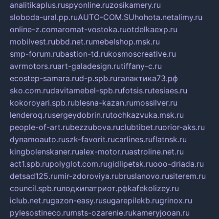
analitikaplus.ru
spyonline.ru
zosikamery.ru
sloboda-ural.pp.ru
AUTO-COM.SU
hohota.net
alimy.ru
online-z.com
aromat-vostoka.ru
otdelkaexp.ru
mobilvest.ru
bbd.net.ru
mebelshop.msk.ru
smp-forum.ru
bastion-td.ru
kosmoscreative.ru
avrmotors.ru
art-galadesign.ru
tiffany-c.ru
ecostep-samara.ru
d-p.spb.ru
галактика73.рф
sko.com.ru
davitamebel-spb.ru
fotsis.ru
tesiaes.ru
kokoroyari.spb.ru
blesna-kazan.ru
mossilver.ru
lenderoq.ru
sergeydobrin.ru
tochkazvuka.msk.ru
people-of-art.ru
bezzubova.ru
clubtibet.ru
orior-aks.ru
dynamoauto.ru
szk-favorit.ru
carlines.ru
flatnsk.ru
kingbolenskaner.ru
alex-motor.ru
astroline.net.ru
act1.spb.ru
polyglot.com.ru
gidlipetsk.ru
ooo-driada.ru
detsad125.ru
mir-zdoroviya.ru
bruslanovo.ru
siterem.ru
council.spb.ru
лодкипатриот.рф
kafekolizey.ru
iclub.net.ru
gazon-easy.ru
sugarepilekb.ru
grinox.ru
pylesostineco.ru
msts-ozarenie.ru
kameryjooan.ru