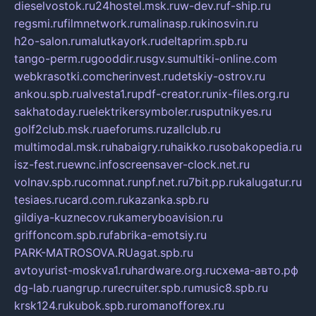
dieselvostok.ru
24hostel.msk.ru
w-dev.ru
f-ship.ru
regsmi.ru
filmnetwork.ru
malinasp.ru
kinosvin.ru
h2o-salon.ru
malutkayork.ru
deltaprim.spb.ru
tango-perm.ru
gooddir.ru
sgv.su
multiki-online.com
webkrasotki.com
cherinvest.ru
detskiy-ostrov.ru
ankou.spb.ru
alvesta1.ru
pdf-creator.ru
nix-files.org.ru
sakhatoday.ru
elektrikersymboler.ru
sputnikyes.ru
golf2club.msk.ru
aeforums.ru
zallclub.ru
multimodal.msk.ru
habaigry.ru
haikko.ru
sobakopedia.ru
isz-fest.ru
ewnc.info
screensaver-clock.net.ru
volnav.spb.ru
comnat.ru
npf.net.ru
7bit.pp.ru
kalugatur.ru
tesiaes.ru
card.com.ru
kazanka.spb.ru
gildiya-kuznecov.ru
kameryboavision.ru
griffoncom.spb.ru
fabrika-emotsiy.ru
PARK-MATROSOVA.RU
agat.spb.ru
avtoyurist-moskva1.ru
hardware.org.ru
схема-авто.рф
dg-lab.ru
angrup.ru
recruiter.spb.ru
music8.spb.ru
krsk124.ru
kubok.spb.ru
romanofforex.ru