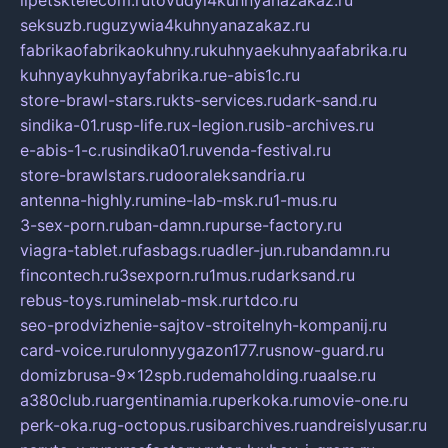
lipetsktelecom.ru
tovudyi4kuhnyanazakaz.ru
seksuzb.ru
guzywia4kuhnyanazakaz.ru
fabrikaofabrikaokuhny.ru
kuhnyaekuhnyaafabrika.ru
kuhnyaykuhnyayfabrika.ru
e-abis1c.ru
store-brawl-stars.ru
kts-services.ru
dark-sand.ru
sindika-01.ru
sp-life.ru
x-legion.ru
sib-archives.ru
e-abis-1-c.ru
sindika01.ru
venda-festival.ru
store-brawlstars.ru
dooraleksandria.ru
antenna-highly.ru
mine-lab-msk.ru
1-mus.ru
3-sex-porn.ru
ban-damn.ru
purse-factory.ru
viagra-tablet.ru
fasbags.ru
adler-jun.ru
bandamn.ru
fincontech.ru
3sexporn.ru
1mus.ru
darksand.ru
rebus-toys.ru
minelab-msk.ru
rtdco.ru
seo-prodvizhenie-sajtov-stroitelnyh-kompanij.ru
card-voice.ru
rulonnyygazon177.ru
snow-guard.ru
domizbrusa-9x12spb.ru
demaholding.ru
aalse.ru
a380club.ru
argentinamia.ru
perkoka.ru
movie-one.ru
perk-oka.ru
g-octopus.ru
sibarchives.ru
andreislyusar.ru