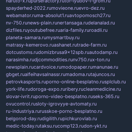
naruto-x.ru
pursefactory.ru
tor-lyubov-i-grom.ru
spayderhed-2022.ru
movieone.ru
evro-dez.ru
webamator.ru
ma-absolut1.ru
avtopomosch27.ru
nv-750.ru
news-plain.ru
nertansaga.ru
delanalad.ru
dizfiles.ru
youtubefree.ru
aria-family.ru
roadli.ru
planeta-samara.ru
mysmartbuy.ru
matrasy-kemerovo.ru
ashanet.ru
trade-farm.ru
dotcustoms.ru
domizbrusa9x12spb.ru
autodamp.ru
narasimha.ru
djcommodities.ru
nv750.ru
x-ton.ru
newsplain.ru
cardvoice.ru
modopaper.ru
manunae.ru
gbget.ru
alfeihavsalnassr.ru
madoma.ru
tajuncos.ru
petrovkasports.ru
porno-online-besplatno.ru
splclub.ru
york-life.ru
doroga-expo.ru
ribery.ru
cleanmedicine.ru
slovar-ivrit.ru
porno-video-besplatno.ru
seks-365.ru
ovucontrol.ru
sloty-igrovyye-avtomaty.ru
ru-industriya.ru
russkoe-porno-besplatno.ru
belgorod-day.ru
digilith.ru
pichkurovlab.ru
medic-today.ru
taksu.ru
comp123.ru
don-ykt.ru