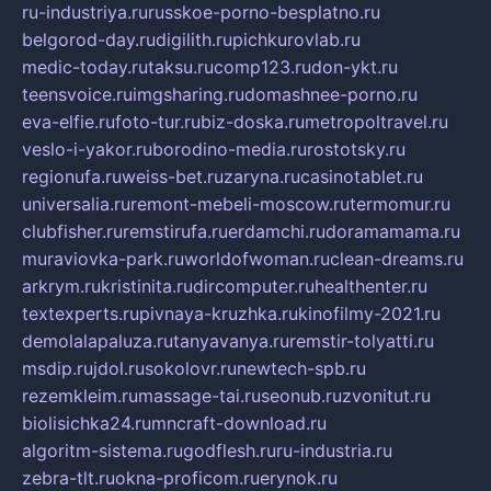
ru-industriya.ru
russkoe-porno-besplatno.ru
belgorod-day.ru
digilith.ru
pichkurovlab.ru
medic-today.ru
taksu.ru
comp123.ru
don-ykt.ru
teensvoice.ru
imgsharing.ru
domashnee-porno.ru
eva-elfie.ru
foto-tur.ru
biz-doska.ru
metropoltravel.ru
veslo-i-yakor.ru
borodino-media.ru
rostotsky.ru
regionufa.ru
weiss-bet.ru
zaryna.ru
casinotablet.ru
universalia.ru
remont-mebeli-moscow.ru
termomur.ru
clubfisher.ru
remstirufa.ru
erdamchi.ru
doramamama.ru
muraviovka-park.ru
worldofwoman.ru
clean-dreams.ru
arkrym.ru
kristinita.ru
dircomputer.ru
healthenter.ru
textexperts.ru
pivnaya-kruzhka.ru
kinofilmy-2021.ru
demolalapaluza.ru
tanyavanya.ru
remstir-tolyatti.ru
msdip.ru
jdol.ru
sokolovr.ru
newtech-spb.ru
rezemkleim.ru
massage-tai.ru
seonub.ru
zvonitut.ru
biolisichka24.ru
mncraft-download.ru
algoritm-sistema.ru
godflesh.ru
ru-industria.ru
zebra-tlt.ru
okna-proficom.ru
erynok.ru