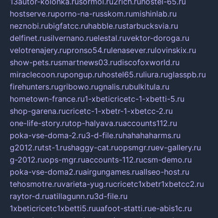
13autor-kolonka.ru
sormol.ru
2rich.ru
hostel-65.ru
hostserve.ru
porno-na-russkom.ru
mishinlab.ru
neznobi.ru
bigfatcc.ru
habble.ru
starbucksvia.ru
delfinet.ru
silvernano.ru
elestal.ru
vektor-doroga.ru
velotrenajery.ru
pronso54.ru
lenasever.ru
lovinskix.ru
show-pets.ru
smartnews03.ru
discofoxworld.ru
miraclecoon.ru
pongup.ru
hostel65.ru
liura.ru
glasspb.ru
firehunters.ru
gribowo.ru
gnalis.ru
bulkitula.ru
hometown-france.ru
1-xbeticricetc-1-xbetti-5.ru
shop-garena.ru
cricetc-1-xbetr-1-xbetcc-2.ru
one-life-story.ru
top-halyava.ru
accounts112.ru
poka-vse-doma-2.ru
3-d-file.ru
hahahaharms.ru
g2012.ru
tst-1.ru
shaggy-cat.ru
opsmgr.ru
ev-gallery.ru
g-2012.ru
ops-mgr.ru
accounts-112.ru
csm-demo.ru
poka-vse-doma2.ru
airgungames.ru
allseo-host.ru
tehosmotre.ru
varieta-yug.ru
cricetc1xbetr1xbetcc2.ru
raytor-d.ru
atillagunn.ru
3d-file.ru
1xbeticricetc1xbetti5.ru
uafoot-statti.ru
e-abis1c.ru