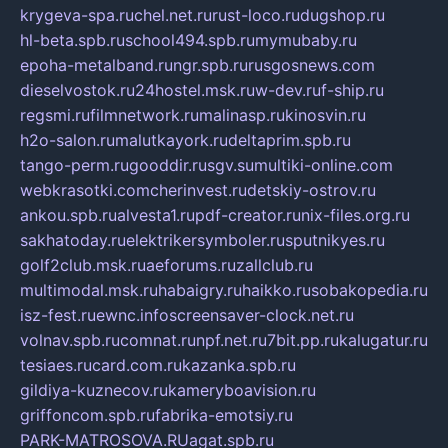
krygeva-spa.ru
chel.net.ru
rust-loco.ru
dugshop.ru
hl-beta.spb.ru
school494.spb.ru
mymubaby.ru
epoha-metalband.ru
ngr.spb.ru
rusgosnews.com
dieselvostok.ru
24hostel.msk.ru
w-dev.ru
f-ship.ru
regsmi.ru
filmnetwork.ru
malinasp.ru
kinosvin.ru
h2o-salon.ru
malutkayork.ru
deltaprim.spb.ru
tango-perm.ru
gooddir.ru
sgv.su
multiki-online.com
webkrasotki.com
cherinvest.ru
detskiy-ostrov.ru
ankou.spb.ru
alvesta1.ru
pdf-creator.ru
nix-files.org.ru
sakhatoday.ru
elektrikersymboler.ru
sputnikyes.ru
golf2club.msk.ru
aeforums.ru
zallclub.ru
multimodal.msk.ru
habaigry.ru
haikko.ru
sobakopedia.ru
isz-fest.ru
ewnc.info
screensaver-clock.net.ru
volnav.spb.ru
comnat.ru
npf.net.ru
7bit.pp.ru
kalugatur.ru
tesiaes.ru
card.com.ru
kazanka.spb.ru
gildiya-kuznecov.ru
kameryboavision.ru
griffoncom.spb.ru
fabrika-emotsiy.ru
PARK-MATROSOVA.RU
agat.spb.ru