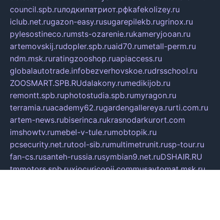
council.spb.ru
лодкипатриот.рф
kafekolizey.ru
iclub.net.ru
gazon-easy.ru
sugarepilekb.ru
grinox.ru
pylesostineco.ru
msts-ozarenie.ru
kameryjooan.ru
artemovskij.ru
dopler.spb.ru
aid70.ru
metall-perm.ru
ndm.msk.ru
ratingzooshop.ru
apiaccess.ru
globalautotrade.info
bezverhovskoe.ru
drsschool.ru
ZOOSMART.SPB.RU
dalakony.ru
medikijob.ru
remontt.spb.ru
photostudia.spb.ru
myragon.ru
terramia.ru
academy62.ru
gardengallereya.ru
rti.com.ru
artem-news.ru
biserinca.ru
krasnodarkurort.com
imshowtv.ru
mebel-v-tule.ru
mobtopik.ru
pcsecurity.net.ru
tool-sib.ru
multimetrunit.ru
sp-tour.ru
fan-cs.ru
santeh-russia.ru
symbian9.net.ru
DSHAIR.RU
tmmotors.spb.ru
xjocuricopii.com
musavtomat.msk.ru
obustrojdom.ru
sovetcik.ru
ybaranovskaya.ru
ppknews.ru
cult-alshei.ru
JAPANRUSSIA.RU
proekciyamebel.ru
imper-finans.ru
rim.org.ru
glamourai.ru
brassminus.ru
zabor-pro.ru
ftn.pp.ru