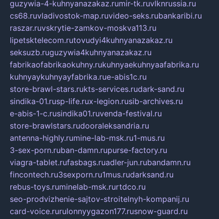
guzywia-4-kuhnyanazakaz.ru
mir-tk.ru
vlknrussia.ru
cs68.ru
vladivostok-map.ru
video-seks.ru
bankaribi.ru
raszar.ru
vskrytie-zamkov-moskva113.ru
lipetsktelecom.ru
tovudyi4kuhnyanazakaz.ru
seksuzb.ru
guzywia4kuhnyanazakaz.ru
fabrikaofabrikaokuhny.ru
kuhnyaekuhnyaafabrika.ru
kuhnyaykuhnyayfabrika.ru
e-abis1c.ru
store-brawl-stars.ru
kts-services.ru
dark-sand.ru
sindika-01.ru
sp-life.ru
x-legion.ru
sib-archives.ru
e-abis-1-c.ru
sindika01.ru
venda-festival.ru
store-brawlstars.ru
dooraleksandria.ru
antenna-highly.ru
mine-lab-msk.ru
1-mus.ru
3-sex-porn.ru
ban-damn.ru
purse-factory.ru
viagra-tablet.ru
fasbags.ru
adler-jun.ru
bandamn.ru
fincontech.ru
3sexporn.ru
1mus.ru
darksand.ru
rebus-toys.ru
minelab-msk.ru
rtdco.ru
seo-prodvizhenie-sajtov-stroitelnyh-kompanij.ru
card-voice.ru
rulonnyygazon177.ru
snow-guard.ru