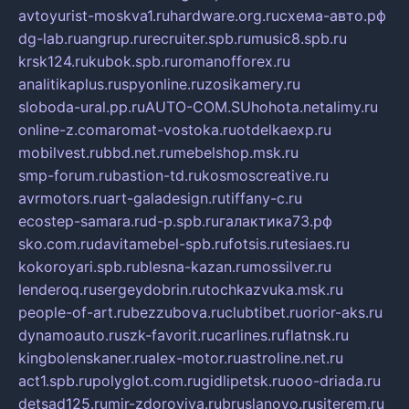
avtoyurist-moskva1.ru
hardware.org.ru
схема-авто.рф
dg-lab.ru
angrup.ru
recruiter.spb.ru
music8.spb.ru
krsk124.ru
kubok.spb.ru
romanofforex.ru
analitikaplus.ru
spyonline.ru
zosikamery.ru
sloboda-ural.pp.ru
AUTO-COM.SU
hohota.net
alimy.ru
online-z.com
aromat-vostoka.ru
otdelkaexp.ru
mobilvest.ru
bbd.net.ru
mebelshop.msk.ru
smp-forum.ru
bastion-td.ru
kosmoscreative.ru
avrmotors.ru
art-galadesign.ru
tiffany-c.ru
ecostep-samara.ru
d-p.spb.ru
галактика73.рф
sko.com.ru
davitamebel-spb.ru
fotsis.ru
tesiaes.ru
kokoroyari.spb.ru
blesna-kazan.ru
mossilver.ru
lenderoq.ru
sergeydobrin.ru
tochkazvuka.msk.ru
people-of-art.ru
bezzubova.ru
clubtibet.ru
orior-aks.ru
dynamoauto.ru
szk-favorit.ru
carlines.ru
flatnsk.ru
kingbolenskaner.ru
alex-motor.ru
astroline.net.ru
act1.spb.ru
polyglot.com.ru
gidlipetsk.ru
ooo-driada.ru
detsad125.ru
mir-zdoroviya.ru
bruslanovo.ru
siterem.ru