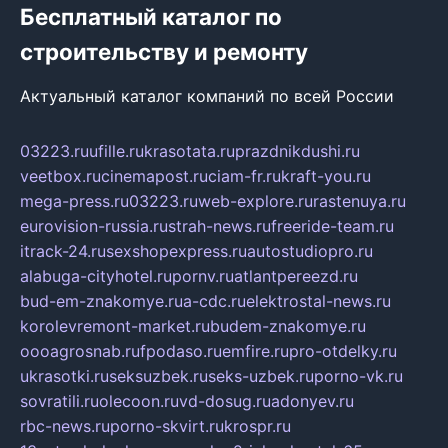
Бесплатный каталог по
строительству и ремонту
Актуальный каталог компаний по всей России
03223.ru
ufille.ru
krasotata.ru
prazdnikdushi.ru
veetbox.ru
cinemapost.ru
ciam-fr.ru
kraft-you.ru
mega-press.ru
03223.ru
web-explore.ru
rastenuya.ru
eurovision-russia.ru
strah-news.ru
freeride-team.ru
itrack-24.ru
sexshopexpress.ru
autostudiopro.ru
alabuga-cityhotel.ru
pornv.ru
atlantpereezd.ru
bud-em-znakomye.ru
a-cdc.ru
elektrostal-news.ru
korolevremont-market.ru
budem-znakomye.ru
oooagrosnab.ru
fpodaso.ru
emfire.ru
pro-otdelky.ru
ukrasotki.ru
seksuzbek.ru
seks-uzbek.ru
porno-vk.ru
sovratili.ru
olecoon.ru
vd-dosug.ru
adonyev.ru
rbc-news.ru
porno-skvirt.ru
krospr.ru