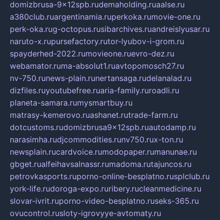
domizbrusa-9x12spb.ru
demaholding.ru
aalse.ru
a380club.ru
argentinamia.ru
perkoka.ru
movie-one.ru
perk-oka.ru
g-octopus.ru
sibarchives.ru
andreislyusar.ru
naruto-x.ru
pursefactory.ru
tor-lyubov-i-grom.ru
spayderhed-2022.ru
movieone.ru
evro-dez.ru
webamator.ru
ma-absolut1.ru
avtopomosch27.ru
nv-750.ru
news-plain.ru
nertansaga.ru
delanalad.ru
dizfiles.ru
youtubefree.ru
aria-family.ru
roadli.ru
planeta-samara.ru
mysmartbuy.ru
matrasy-kemerovo.ru
ashanet.ru
trade-farm.ru
dotcustoms.ru
domizbrusa9x12spb.ru
autodamp.ru
narasimha.ru
djcommodities.ru
nv750.ru
x-ton.ru
newsplain.ru
cardvoice.ru
modopaper.ru
manunae.ru
gbget.ru
alfeihavsalnassr.ru
madoma.ru
tajuncos.ru
petrovkasports.ru
porno-online-besplatno.ru
splclub.ru
york-life.ru
doroga-expo.ru
ribery.ru
cleanmedicine.ru
slovar-ivrit.ru
porno-video-besplatno.ru
seks-365.ru
ovucontrol.ru
sloty-igrovyye-avtomaty.ru