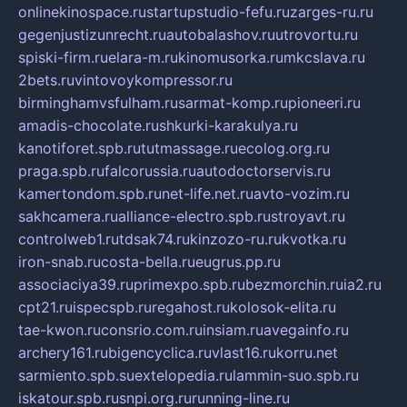
onlinekinospace.ru
startupstudio-fefu.ru
zarges-ru.ru
gegenjustizunrecht.ru
autobalashov.ru
utrovortu.ru
spiski-firm.ru
elara-m.ru
kinomusorka.ru
mkcslava.ru
2bets.ru
vintovoykompressor.ru
birminghamvsfulham.ru
sarmat-komp.ru
pioneeri.ru
amadis-chocolate.ru
shkurki-karakulya.ru
kanotiforet.spb.ru
tutmassage.ru
ecolog.org.ru
praga.spb.ru
falcorussia.ru
autodoctorservis.ru
kamertondom.spb.ru
net-life.net.ru
avto-vozim.ru
sakhcamera.ru
alliance-electro.spb.ru
stroyavt.ru
controlweb1.ru
tdsak74.ru
kinzozo-ru.ru
kvotka.ru
iron-snab.ru
costa-bella.ru
eugrus.pp.ru
associaciya39.ru
primexpo.spb.ru
bezmorchin.ru
ia2.ru
cpt21.ru
ispecspb.ru
regahost.ru
kolosok-elita.ru
tae-kwon.ru
consrio.com.ru
insiam.ru
avegainfo.ru
archery161.ru
bigencyclica.ru
vlast16.ru
korru.net
sarmiento.spb.su
extelopedia.ru
lammin-suo.spb.ru
iskatour.spb.ru
snpi.org.ru
running-line.ru