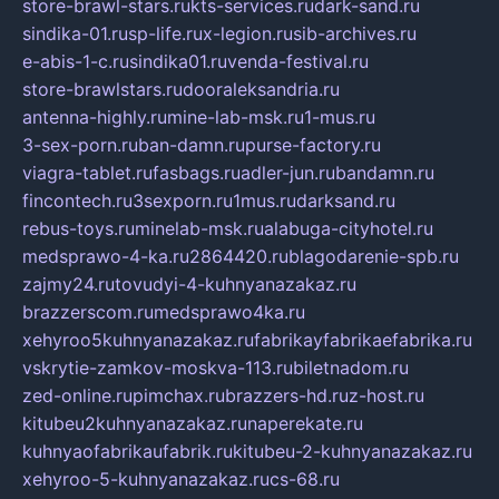
store-brawl-stars.ru
kts-services.ru
dark-sand.ru
sindika-01.ru
sp-life.ru
x-legion.ru
sib-archives.ru
e-abis-1-c.ru
sindika01.ru
venda-festival.ru
store-brawlstars.ru
dooraleksandria.ru
antenna-highly.ru
mine-lab-msk.ru
1-mus.ru
3-sex-porn.ru
ban-damn.ru
purse-factory.ru
viagra-tablet.ru
fasbags.ru
adler-jun.ru
bandamn.ru
fincontech.ru
3sexporn.ru
1mus.ru
darksand.ru
rebus-toys.ru
minelab-msk.ru
alabuga-cityhotel.ru
medsprawo-4-ka.ru
2864420.ru
blagodarenie-spb.ru
zajmy24.ru
tovudyi-4-kuhnyanazakaz.ru
brazzerscom.ru
medsprawo4ka.ru
xehyroo5kuhnyanazakaz.ru
fabrikayfabrikaefabrika.ru
vskrytie-zamkov-moskva-113.ru
biletnadom.ru
zed-online.ru
pimchax.ru
brazzers-hd.ru
z-host.ru
kitubeu2kuhnyanazakaz.ru
naperekate.ru
kuhnyaofabrikaufabrik.ru
kitubeu-2-kuhnyanazakaz.ru
xehyroo-5-kuhnyanazakaz.ru
cs-68.ru