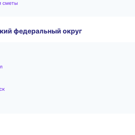
и сметы
ский федеральный округ
л
ск