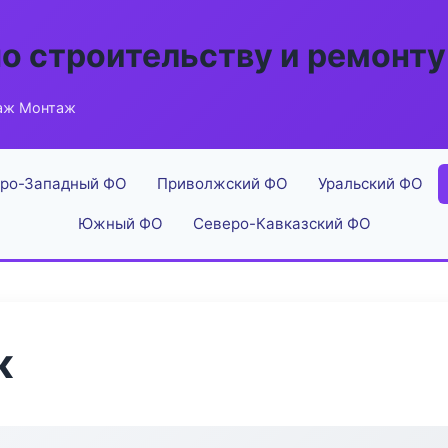
по строительству и ремонту
аж Монтаж
ро-Западный ФО
Приволжский ФО
Уральский ФО
Южный ФО
Северо-Кавказский ФО
ж