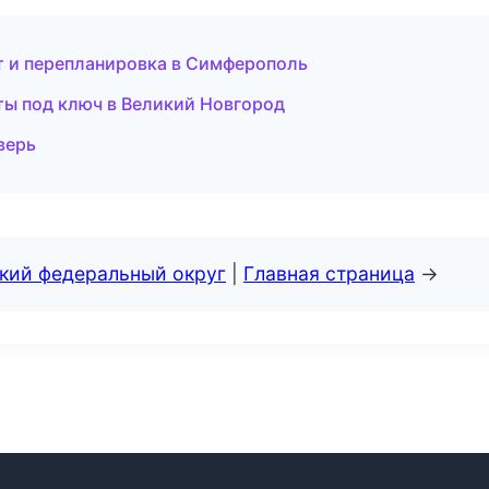
т и перепланировка в Симферополь
ты под ключ в Великий Новгород
верь
ский федеральный округ
|
Главная страница
→