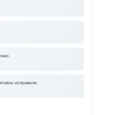
уемо.
ативно исправили.