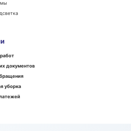
емы
одсветка
ми
 работ
их документов
обращения
ая уборка
платежей