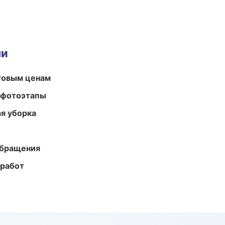
ми
птовым ценам
 фотоэтапы
ая уборка
обращения
 работ