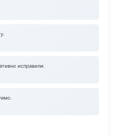
у.
ативно исправили.
уемо.