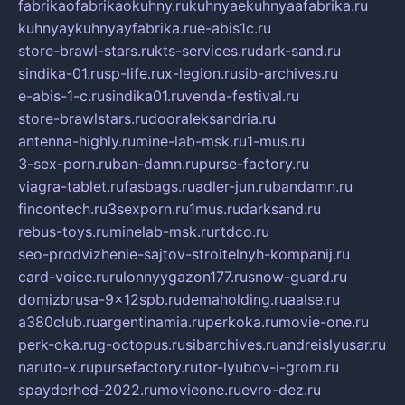
fabrikaofabrikaokuhny.ru
kuhnyaekuhnyaafabrika.ru
kuhnyaykuhnyayfabrika.ru
e-abis1c.ru
store-brawl-stars.ru
kts-services.ru
dark-sand.ru
sindika-01.ru
sp-life.ru
x-legion.ru
sib-archives.ru
e-abis-1-c.ru
sindika01.ru
venda-festival.ru
store-brawlstars.ru
dooraleksandria.ru
antenna-highly.ru
mine-lab-msk.ru
1-mus.ru
3-sex-porn.ru
ban-damn.ru
purse-factory.ru
viagra-tablet.ru
fasbags.ru
adler-jun.ru
bandamn.ru
fincontech.ru
3sexporn.ru
1mus.ru
darksand.ru
rebus-toys.ru
minelab-msk.ru
rtdco.ru
seo-prodvizhenie-sajtov-stroitelnyh-kompanij.ru
card-voice.ru
rulonnyygazon177.ru
snow-guard.ru
domizbrusa-9x12spb.ru
demaholding.ru
aalse.ru
a380club.ru
argentinamia.ru
perkoka.ru
movie-one.ru
perk-oka.ru
g-octopus.ru
sibarchives.ru
andreislyusar.ru
naruto-x.ru
pursefactory.ru
tor-lyubov-i-grom.ru
spayderhed-2022.ru
movieone.ru
evro-dez.ru