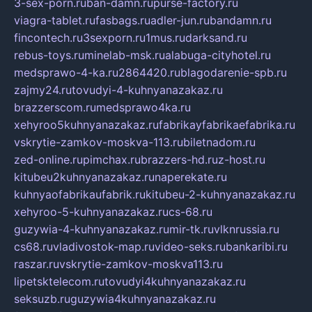
3-sex-porn.ru
ban-damn.ru
purse-factory.ru
viagra-tablet.ru
fasbags.ru
adler-jun.ru
bandamn.ru
fincontech.ru
3sexporn.ru
1mus.ru
darksand.ru
rebus-toys.ru
minelab-msk.ru
alabuga-cityhotel.ru
medsprawo-4-ka.ru
2864420.ru
blagodarenie-spb.ru
zajmy24.ru
tovudyi-4-kuhnyanazakaz.ru
brazzerscom.ru
medsprawo4ka.ru
xehyroo5kuhnyanazakaz.ru
fabrikayfabrikaefabrika.ru
vskrytie-zamkov-moskva-113.ru
biletnadom.ru
zed-online.ru
pimchax.ru
brazzers-hd.ru
z-host.ru
kitubeu2kuhnyanazakaz.ru
naperekate.ru
kuhnyaofabrikaufabrik.ru
kitubeu-2-kuhnyanazakaz.ru
xehyroo-5-kuhnyanazakaz.ru
cs-68.ru
guzywia-4-kuhnyanazakaz.ru
mir-tk.ru
vlknrussia.ru
cs68.ru
vladivostok-map.ru
video-seks.ru
bankaribi.ru
raszar.ru
vskrytie-zamkov-moskva113.ru
lipetsktelecom.ru
tovudyi4kuhnyanazakaz.ru
seksuzb.ru
guzywia4kuhnyanazakaz.ru