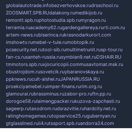
globalautotrade.info
bezverhovskoe.ru
drsschool.ru
ZOOSMART.SPB.RU
dalakony.ru
medikijob.ru
remontt.spb.ru
photostudia.spb.ru
myragon.ru
terramia.ru
academy62.ru
gardengallereya.ru
rti.com.ru
artem-news.ru
biserinca.ru
krasnodarkurort.com
imshowtv.ru
mebel-v-tule.ru
mobtopik.ru
pcsecurity.net.ru
tool-sib.ru
multimetrunit.ru
sp-tour.ru
fan-cs.ru
santeh-russia.ru
symbian9.net.ru
DSHAIR.RU
tmmotors.spb.ru
xjocuricopii.com
musavtomat.msk.ru
obustrojdom.ru
sovetcik.ru
ybaranovskaya.ru
ppknews.ru
cult-alshei.ru
JAPANRUSSIA.RU
proekciyamebel.ru
imper-finans.ru
rim.org.ru
glamourai.ru
brassminus.ru
zabor-pro.ru
ftn.pp.ru
dorogoe58.ru
laimengpacker.ru
kuzova-zapchasti.ru
sageerp.ru
taxodrom.ru
dsrazvitie.ru
hardcity.net.ru
ratinghomegames.ru
topservice25.ru
gubernyan.ru
gtglasslined.ru
ii4.ru
tssport.spb.ru
andorra24.com
blackwallstreet.ru
oboimos.ru
optim-doors.com.ru