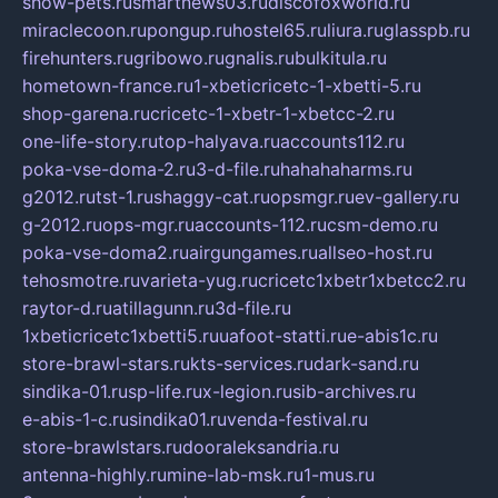
show-pets.ru
smartnews03.ru
discofoxworld.ru
miraclecoon.ru
pongup.ru
hostel65.ru
liura.ru
glasspb.ru
firehunters.ru
gribowo.ru
gnalis.ru
bulkitula.ru
hometown-france.ru
1-xbeticricetc-1-xbetti-5.ru
shop-garena.ru
cricetc-1-xbetr-1-xbetcc-2.ru
one-life-story.ru
top-halyava.ru
accounts112.ru
poka-vse-doma-2.ru
3-d-file.ru
hahahaharms.ru
g2012.ru
tst-1.ru
shaggy-cat.ru
opsmgr.ru
ev-gallery.ru
g-2012.ru
ops-mgr.ru
accounts-112.ru
csm-demo.ru
poka-vse-doma2.ru
airgungames.ru
allseo-host.ru
tehosmotre.ru
varieta-yug.ru
cricetc1xbetr1xbetcc2.ru
raytor-d.ru
atillagunn.ru
3d-file.ru
1xbeticricetc1xbetti5.ru
uafoot-statti.ru
e-abis1c.ru
store-brawl-stars.ru
kts-services.ru
dark-sand.ru
sindika-01.ru
sp-life.ru
x-legion.ru
sib-archives.ru
e-abis-1-c.ru
sindika01.ru
venda-festival.ru
store-brawlstars.ru
dooraleksandria.ru
antenna-highly.ru
mine-lab-msk.ru
1-mus.ru