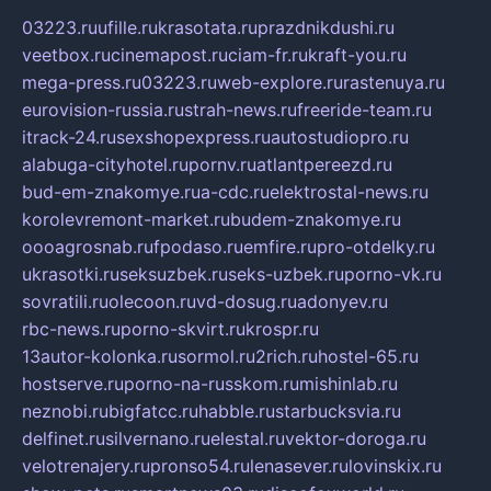
03223.ru
ufille.ru
krasotata.ru
prazdnikdushi.ru
veetbox.ru
cinemapost.ru
ciam-fr.ru
kraft-you.ru
mega-press.ru
03223.ru
web-explore.ru
rastenuya.ru
eurovision-russia.ru
strah-news.ru
freeride-team.ru
itrack-24.ru
sexshopexpress.ru
autostudiopro.ru
alabuga-cityhotel.ru
pornv.ru
atlantpereezd.ru
bud-em-znakomye.ru
a-cdc.ru
elektrostal-news.ru
korolevremont-market.ru
budem-znakomye.ru
oooagrosnab.ru
fpodaso.ru
emfire.ru
pro-otdelky.ru
ukrasotki.ru
seksuzbek.ru
seks-uzbek.ru
porno-vk.ru
sovratili.ru
olecoon.ru
vd-dosug.ru
adonyev.ru
rbc-news.ru
porno-skvirt.ru
krospr.ru
13autor-kolonka.ru
sormol.ru
2rich.ru
hostel-65.ru
hostserve.ru
porno-na-russkom.ru
mishinlab.ru
neznobi.ru
bigfatcc.ru
habble.ru
starbucksvia.ru
delfinet.ru
silvernano.ru
elestal.ru
vektor-doroga.ru
velotrenajery.ru
pronso54.ru
lenasever.ru
lovinskix.ru