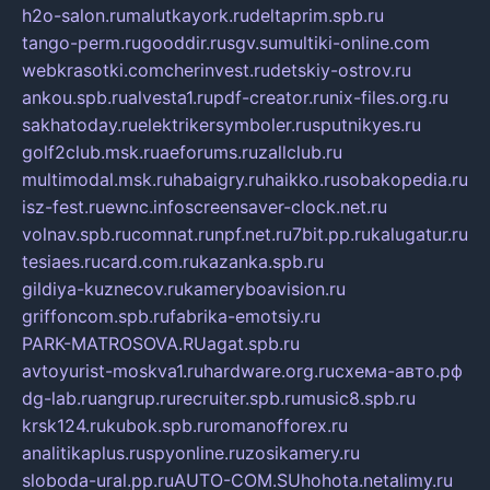
h2o-salon.ru
malutkayork.ru
deltaprim.spb.ru
tango-perm.ru
gooddir.ru
sgv.su
multiki-online.com
webkrasotki.com
cherinvest.ru
detskiy-ostrov.ru
ankou.spb.ru
alvesta1.ru
pdf-creator.ru
nix-files.org.ru
sakhatoday.ru
elektrikersymboler.ru
sputnikyes.ru
golf2club.msk.ru
aeforums.ru
zallclub.ru
multimodal.msk.ru
habaigry.ru
haikko.ru
sobakopedia.ru
isz-fest.ru
ewnc.info
screensaver-clock.net.ru
volnav.spb.ru
comnat.ru
npf.net.ru
7bit.pp.ru
kalugatur.ru
tesiaes.ru
card.com.ru
kazanka.spb.ru
gildiya-kuznecov.ru
kameryboavision.ru
griffoncom.spb.ru
fabrika-emotsiy.ru
PARK-MATROSOVA.RU
agat.spb.ru
avtoyurist-moskva1.ru
hardware.org.ru
схема-авто.рф
dg-lab.ru
angrup.ru
recruiter.spb.ru
music8.spb.ru
krsk124.ru
kubok.spb.ru
romanofforex.ru
analitikaplus.ru
spyonline.ru
zosikamery.ru
sloboda-ural.pp.ru
AUTO-COM.SU
hohota.net
alimy.ru