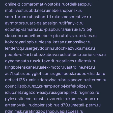
online-z.com
aromat-vostoka.ru
otdelkaexp.ru
mobilvest.ru
bbd.net.ru
mebelshop.msk.ru
smp-forum.ru
bastion-td.ru
kosmoscreative.ru
avrmotors.ru
art-galadesign.ru
tiffany-c.ru
ecostep-samara.ru
d-p.spb.ru
галактика73.рф
sko.com.ru
davitamebel-spb.ru
fotsis.ru
tesiaes.ru
kokoroyari.spb.ru
blesna-kazan.ru
mossilver.ru
lenderoq.ru
sergeydobrin.ru
tochkazvuka.msk.ru
people-of-art.ru
bezzubova.ru
clubtibet.ru
orior-aks.ru
dynamoauto.ru
szk-favorit.ru
carlines.ru
flatnsk.ru
kingbolenskaner.ru
alex-motor.ru
astroline.net.ru
act1.spb.ru
polyglot.com.ru
gidlipetsk.ru
ooo-driada.ru
detsad125.ru
mir-zdoroviya.ru
bruslanovo.ru
siterem.ru
council.spb.ru
лодкипатриот.рф
kafekolizey.ru
iclub.net.ru
gazon-easy.ru
sugarepilekb.ru
grinox.ru
pylesostineco.ru
msts-ozarenie.ru
kameryjooan.ru
artemovskij.ru
dopler.spb.ru
aid70.ru
metall-perm.ru
ndm.msk.ru
ratingzooshop.ru
apiaccess.ru