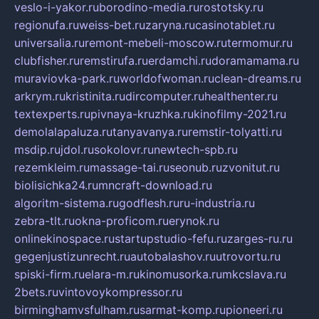
veslo-i-yakor.ru
borodino-media.ru
rostotsky.ru
regionufa.ru
weiss-bet.ru
zaryna.ru
casinotablet.ru
universalia.ru
remont-mebeli-moscow.ru
termomur.ru
clubfisher.ru
remstirufa.ru
erdamchi.ru
doramamama.ru
muraviovka-park.ru
worldofwoman.ru
clean-dreams.ru
arkrym.ru
kristinita.ru
dircomputer.ru
healthenter.ru
textexperts.ru
pivnaya-kruzhka.ru
kinofilmy-2021.ru
demolalapaluza.ru
tanyavanya.ru
remstir-tolyatti.ru
msdip.ru
jdol.ru
sokolovr.ru
newtech-spb.ru
rezemkleim.ru
massage-tai.ru
seonub.ru
zvonitut.ru
biolisichka24.ru
mncraft-download.ru
algoritm-sistema.ru
godflesh.ru
ru-industria.ru
zebra-tlt.ru
okna-proficom.ru
erynok.ru
onlinekinospace.ru
startupstudio-fefu.ru
zarges-ru.ru
gegenjustizunrecht.ru
autobalashov.ru
utrovortu.ru
spiski-firm.ru
elara-m.ru
kinomusorka.ru
mkcslava.ru
2bets.ru
vintovoykompressor.ru
birminghamvsfulham.ru
sarmat-komp.ru
pioneeri.ru