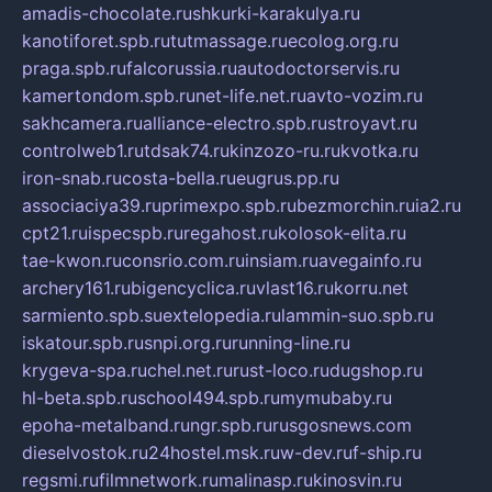
amadis-chocolate.ru
shkurki-karakulya.ru
kanotiforet.spb.ru
tutmassage.ru
ecolog.org.ru
praga.spb.ru
falcorussia.ru
autodoctorservis.ru
kamertondom.spb.ru
net-life.net.ru
avto-vozim.ru
sakhcamera.ru
alliance-electro.spb.ru
stroyavt.ru
controlweb1.ru
tdsak74.ru
kinzozo-ru.ru
kvotka.ru
iron-snab.ru
costa-bella.ru
eugrus.pp.ru
associaciya39.ru
primexpo.spb.ru
bezmorchin.ru
ia2.ru
cpt21.ru
ispecspb.ru
regahost.ru
kolosok-elita.ru
tae-kwon.ru
consrio.com.ru
insiam.ru
avegainfo.ru
archery161.ru
bigencyclica.ru
vlast16.ru
korru.net
sarmiento.spb.su
extelopedia.ru
lammin-suo.spb.ru
iskatour.spb.ru
snpi.org.ru
running-line.ru
krygeva-spa.ru
chel.net.ru
rust-loco.ru
dugshop.ru
hl-beta.spb.ru
school494.spb.ru
mymubaby.ru
epoha-metalband.ru
ngr.spb.ru
rusgosnews.com
dieselvostok.ru
24hostel.msk.ru
w-dev.ru
f-ship.ru
regsmi.ru
filmnetwork.ru
malinasp.ru
kinosvin.ru