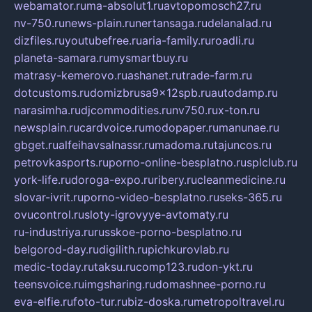
webamator.ru
ma-absolut1.ru
avtopomosch27.ru
nv-750.ru
news-plain.ru
nertansaga.ru
delanalad.ru
dizfiles.ru
youtubefree.ru
aria-family.ru
roadli.ru
planeta-samara.ru
mysmartbuy.ru
matrasy-kemerovo.ru
ashanet.ru
trade-farm.ru
dotcustoms.ru
domizbrusa9x12spb.ru
autodamp.ru
narasimha.ru
djcommodities.ru
nv750.ru
x-ton.ru
newsplain.ru
cardvoice.ru
modopaper.ru
manunae.ru
gbget.ru
alfeihavsalnassr.ru
madoma.ru
tajuncos.ru
petrovkasports.ru
porno-online-besplatno.ru
splclub.ru
york-life.ru
doroga-expo.ru
ribery.ru
cleanmedicine.ru
slovar-ivrit.ru
porno-video-besplatno.ru
seks-365.ru
ovucontrol.ru
sloty-igrovyye-avtomaty.ru
ru-industriya.ru
russkoe-porno-besplatno.ru
belgorod-day.ru
digilith.ru
pichkurovlab.ru
medic-today.ru
taksu.ru
comp123.ru
don-ykt.ru
teensvoice.ru
imgsharing.ru
domashnee-porno.ru
eva-elfie.ru
foto-tur.ru
biz-doska.ru
metropoltravel.ru