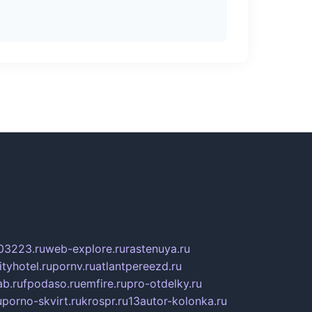
03223.ru
web-explore.ru
rastenuya.ru
tyhotel.ru
pornv.ru
atlantpereezd.ru
b.ru
fpodaso.ru
emfire.ru
pro-otdelky.ru
u
porno-skvirt.ru
krospr.ru
13autor-kolonka.ru