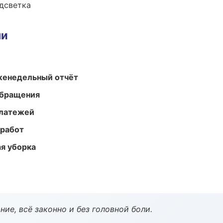
одсветка
ми
женедельный отчёт
обращения
платежей
 работ
ая уборка
ие, всё законно и без головной боли.