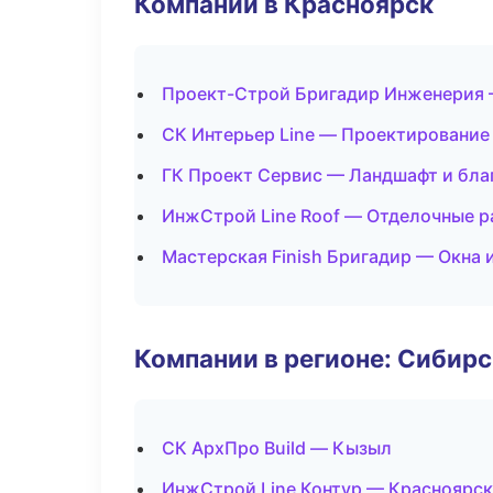
Компании в Красноярск
Проект-Строй Бригадир Инженерия 
СК Интерьер Line — Проектирование
ГК Проект Сервис — Ландшафт и бла
ИнжСтрой Line Roof — Отделочные р
Мастерская Finish Бригадир — Окна 
Компании в регионе: Сибир
СК АрхПро Build — Кызыл
ИнжСтрой Line Контур — Красноярск