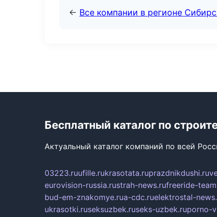
←
Все компании в регионе Сибир
Бесплатный каталог по строит
Актуальный каталог компаний по всей Рос
03223.ru
ufille.ru
krasotata.ru
prazdnikdushi.ru
v
eurovision-russia.ru
strah-news.ru
freeride-team
bud-em-znakomye.ru
a-cdc.ru
elektrostal-news.
ukrasotki.ru
seksuzbek.ru
seks-uzbek.ru
porno-v