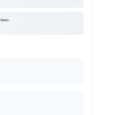
уемо.