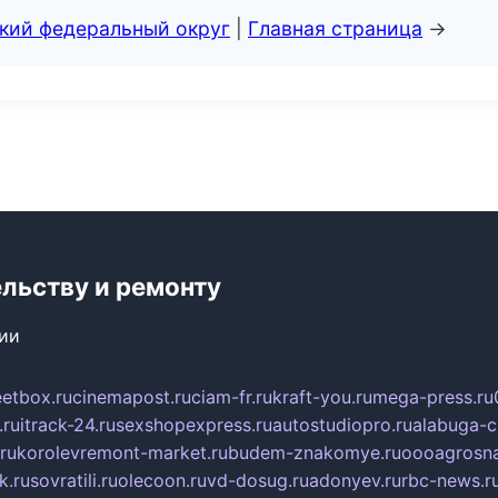
ский федеральный округ
|
Главная страница
→
ельству и ремонту
сии
eetbox.ru
cinemapost.ru
ciam-fr.ru
kraft-you.ru
mega-press.ru
.ru
itrack-24.ru
sexshopexpress.ru
autostudiopro.ru
alabuga-ci
ru
korolevremont-market.ru
budem-znakomye.ru
oooagrosna
k.ru
sovratili.ru
olecoon.ru
vd-dosug.ru
adonyev.ru
rbc-news.r