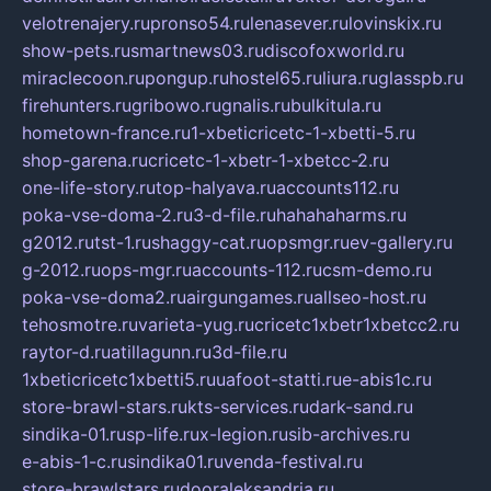
velotrenajery.ru
pronso54.ru
lenasever.ru
lovinskix.ru
show-pets.ru
smartnews03.ru
discofoxworld.ru
miraclecoon.ru
pongup.ru
hostel65.ru
liura.ru
glasspb.ru
firehunters.ru
gribowo.ru
gnalis.ru
bulkitula.ru
hometown-france.ru
1-xbeticricetc-1-xbetti-5.ru
shop-garena.ru
cricetc-1-xbetr-1-xbetcc-2.ru
one-life-story.ru
top-halyava.ru
accounts112.ru
poka-vse-doma-2.ru
3-d-file.ru
hahahaharms.ru
g2012.ru
tst-1.ru
shaggy-cat.ru
opsmgr.ru
ev-gallery.ru
g-2012.ru
ops-mgr.ru
accounts-112.ru
csm-demo.ru
poka-vse-doma2.ru
airgungames.ru
allseo-host.ru
tehosmotre.ru
varieta-yug.ru
cricetc1xbetr1xbetcc2.ru
raytor-d.ru
atillagunn.ru
3d-file.ru
1xbeticricetc1xbetti5.ru
uafoot-statti.ru
e-abis1c.ru
store-brawl-stars.ru
kts-services.ru
dark-sand.ru
sindika-01.ru
sp-life.ru
x-legion.ru
sib-archives.ru
e-abis-1-c.ru
sindika01.ru
venda-festival.ru
store-brawlstars.ru
dooraleksandria.ru