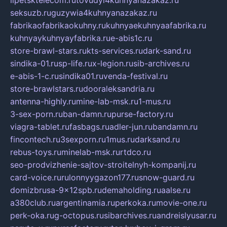
seksuzb.ru
guzywia4kuhnyanazakaz.ru
fabrikaofabrikaokuhny.ru
kuhnyaekuhnyaafabrika.ru
kuhnyaykuhnyayfabrika.ru
e-abis1c.ru
store-brawl-stars.ru
kts-services.ru
dark-sand.ru
sindika-01.ru
sp-life.ru
x-legion.ru
sib-archives.ru
e-abis-1-c.ru
sindika01.ru
venda-festival.ru
store-brawlstars.ru
dooraleksandria.ru
antenna-highly.ru
mine-lab-msk.ru
1-mus.ru
3-sex-porn.ru
ban-damn.ru
purse-factory.ru
viagra-tablet.ru
fasbags.ru
adler-jun.ru
bandamn.ru
fincontech.ru
3sexporn.ru
1mus.ru
darksand.ru
rebus-toys.ru
minelab-msk.ru
rtdco.ru
seo-prodvizhenie-sajtov-stroitelnyh-kompanij.ru
card-voice.ru
rulonnyygazon177.ru
snow-guard.ru
domizbrusa-9x12spb.ru
demaholding.ru
aalse.ru
a380club.ru
argentinamia.ru
perkoka.ru
movie-one.ru
perk-oka.ru
g-octopus.ru
sibarchives.ru
andreislyusar.ru