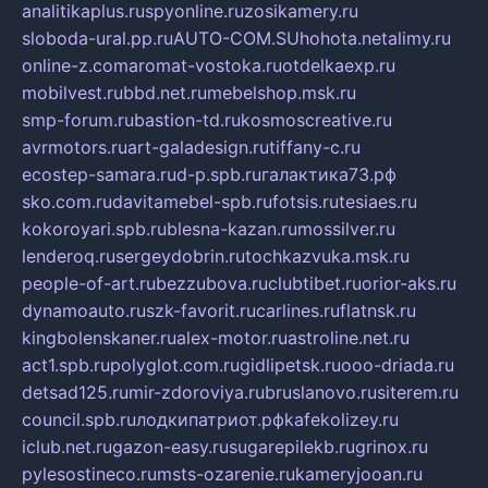
analitikaplus.ru
spyonline.ru
zosikamery.ru
sloboda-ural.pp.ru
AUTO-COM.SU
hohota.net
alimy.ru
online-z.com
aromat-vostoka.ru
otdelkaexp.ru
mobilvest.ru
bbd.net.ru
mebelshop.msk.ru
smp-forum.ru
bastion-td.ru
kosmoscreative.ru
avrmotors.ru
art-galadesign.ru
tiffany-c.ru
ecostep-samara.ru
d-p.spb.ru
галактика73.рф
sko.com.ru
davitamebel-spb.ru
fotsis.ru
tesiaes.ru
kokoroyari.spb.ru
blesna-kazan.ru
mossilver.ru
lenderoq.ru
sergeydobrin.ru
tochkazvuka.msk.ru
people-of-art.ru
bezzubova.ru
clubtibet.ru
orior-aks.ru
dynamoauto.ru
szk-favorit.ru
carlines.ru
flatnsk.ru
kingbolenskaner.ru
alex-motor.ru
astroline.net.ru
act1.spb.ru
polyglot.com.ru
gidlipetsk.ru
ooo-driada.ru
detsad125.ru
mir-zdoroviya.ru
bruslanovo.ru
siterem.ru
council.spb.ru
лодкипатриот.рф
kafekolizey.ru
iclub.net.ru
gazon-easy.ru
sugarepilekb.ru
grinox.ru
pylesostineco.ru
msts-ozarenie.ru
kameryjooan.ru