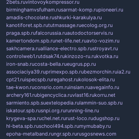
2bets.ru
vintovoykompressor.ru
birminghamvsfulham.ru
sarmat-komp.ru
pioneeri.ru
amadis-chocolate.ru
shkurki-karakulya.ru
kanotiforet.spb.ru
tutmassage.ru
ecolog.org.ru
praga.spb.ru
falcorussia.ru
autodoctorservis.ru
kamertondom.spb.ru
net-life.net.ru
avto-vozim.ru
sakhcamera.ru
alliance-electro.spb.ru
stroyavt.ru
controlweb1.ru
tdsak74.ru
kinzozo-ru.ru
kvotka.ru
iron-snab.ru
costa-bella.ru
eugrus.pp.ru
associaciya39.ru
primexpo.spb.ru
bezmorchin.ru
ia2.ru
cpt21.ru
ispecspb.ru
regahost.ru
kolosok-elita.ru
tae-kwon.ru
consrio.com.ru
insiam.ru
avegainfo.ru
archery161.ru
bigencyclica.ru
vlast16.ru
korru.net
sarmiento.spb.su
extelopedia.ru
lammin-suo.spb.ru
iskatour.spb.ru
snpi.org.ru
running-line.ru
krygeva-spa.ru
chel.net.ru
rust-loco.ru
dugshop.ru
hl-beta.spb.ru
school494.spb.ru
mymubaby.ru
epoha-metalband.ru
ngr.spb.ru
rusgosnews.com