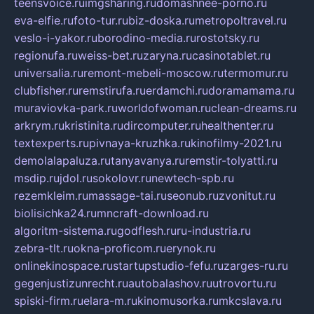
teensvoice.ru
imgsharing.ru
domashnee-porno.ru
eva-elfie.ru
foto-tur.ru
biz-doska.ru
metropoltravel.ru
veslo-i-yakor.ru
borodino-media.ru
rostotsky.ru
regionufa.ru
weiss-bet.ru
zaryna.ru
casinotablet.ru
universalia.ru
remont-mebeli-moscow.ru
termomur.ru
clubfisher.ru
remstirufa.ru
erdamchi.ru
doramamama.ru
muraviovka-park.ru
worldofwoman.ru
clean-dreams.ru
arkrym.ru
kristinita.ru
dircomputer.ru
healthenter.ru
textexperts.ru
pivnaya-kruzhka.ru
kinofilmy-2021.ru
demolalapaluza.ru
tanyavanya.ru
remstir-tolyatti.ru
msdip.ru
jdol.ru
sokolovr.ru
newtech-spb.ru
rezemkleim.ru
massage-tai.ru
seonub.ru
zvonitut.ru
biolisichka24.ru
mncraft-download.ru
algoritm-sistema.ru
godflesh.ru
ru-industria.ru
zebra-tlt.ru
okna-proficom.ru
erynok.ru
onlinekinospace.ru
startupstudio-fefu.ru
zarges-ru.ru
gegenjustizunrecht.ru
autobalashov.ru
utrovortu.ru
spiski-firm.ru
elara-m.ru
kinomusorka.ru
mkcslava.ru