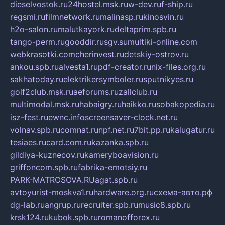
dieselvostok.ru
24hostel.msk.ru
w-dev.ru
f-ship.ru
regsmi.ru
filmnetwork.ru
malinasp.ru
kinosvin.ru
h2o-salon.ru
malutkayork.ru
deltaprim.spb.ru
tango-perm.ru
gooddir.ru
sgv.su
multiki-online.com
webkrasotki.com
cherinvest.ru
detskiy-ostrov.ru
ankou.spb.ru
alvesta1.ru
pdf-creator.ru
nix-files.org.ru
sakhatoday.ru
elektrikersymboler.ru
sputnikyes.ru
golf2club.msk.ru
aeforums.ru
zallclub.ru
multimodal.msk.ru
habaigry.ru
haikko.ru
sobakopedia.ru
isz-fest.ru
ewnc.info
screensaver-clock.net.ru
volnav.spb.ru
comnat.ru
npf.net.ru
7bit.pp.ru
kalugatur.ru
tesiaes.ru
card.com.ru
kazanka.spb.ru
gildiya-kuznecov.ru
kameryboavision.ru
griffoncom.spb.ru
fabrika-emotsiy.ru
PARK-MATROSOVA.RU
agat.spb.ru
avtoyurist-moskva1.ru
hardware.org.ru
схема-авто.рф
dg-lab.ru
angrup.ru
recruiter.spb.ru
music8.spb.ru
krsk124.ru
kubok.spb.ru
romanofforex.ru