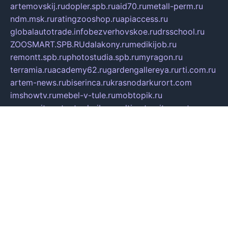
artemovskij.ru
dopler.spb.ru
aid70.ru
metall-perm.ru
ndm.msk.ru
ratingzooshop.ru
apiaccess.ru
globalautotrade.info
bezverhovskoe.ru
drsschool.ru
ZOOSMART.SPB.RU
dalakony.ru
medikijob.ru
remontt.spb.ru
photostudia.spb.ru
myragon.ru
terramia.ru
academy62.ru
gardengallereya.ru
rti.com.ru
artem-news.ru
biserinca.ru
krasnodarkurort.com
imshowtv.ru
mebel-v-tule.ru
mobtopik.ru
pcsecurity.net.ru
tool-sib.ru
multimetrunit.ru
sp-tour.ru
fan-cs.ru
santeh-russia.ru
symbian9.net.ru
DSHAIR.RU
tmmotors.spb.ru
xjocuricopii.com
musavtomat.msk.ru
obustrojdom.ru
sovetcik.ru
ybaranovskaya.ru
ppknews.ru
cult-alshei.ru
JAPANRUSSIA.RU
proekciyamebel.ru
imper-finans.ru
rim.org.ru
glamourai.ru
brassminus.ru
zabor-pro.ru
ftn.pp.ru
dorogoe58.ru
laimengpacker.ru
kuzova-zapchasti.ru
sageerp.ru
taxodrom.ru
dsrazvitie.ru
hardcity.net.ru
ratinghomegames.ru
topservice25.ru
gubernyan.ru