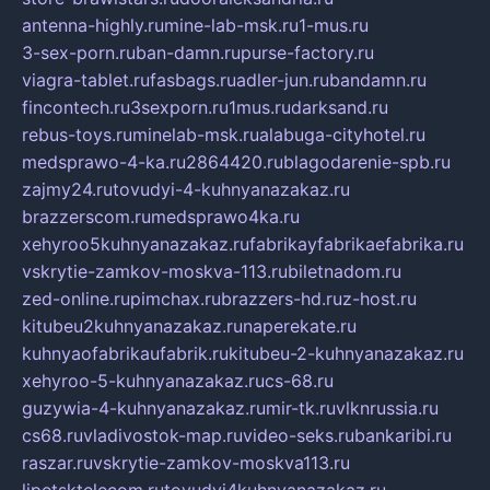
antenna-highly.ru
mine-lab-msk.ru
1-mus.ru
3-sex-porn.ru
ban-damn.ru
purse-factory.ru
viagra-tablet.ru
fasbags.ru
adler-jun.ru
bandamn.ru
fincontech.ru
3sexporn.ru
1mus.ru
darksand.ru
rebus-toys.ru
minelab-msk.ru
alabuga-cityhotel.ru
medsprawo-4-ka.ru
2864420.ru
blagodarenie-spb.ru
zajmy24.ru
tovudyi-4-kuhnyanazakaz.ru
brazzerscom.ru
medsprawo4ka.ru
xehyroo5kuhnyanazakaz.ru
fabrikayfabrikaefabrika.ru
vskrytie-zamkov-moskva-113.ru
biletnadom.ru
zed-online.ru
pimchax.ru
brazzers-hd.ru
z-host.ru
kitubeu2kuhnyanazakaz.ru
naperekate.ru
kuhnyaofabrikaufabrik.ru
kitubeu-2-kuhnyanazakaz.ru
xehyroo-5-kuhnyanazakaz.ru
cs-68.ru
guzywia-4-kuhnyanazakaz.ru
mir-tk.ru
vlknrussia.ru
cs68.ru
vladivostok-map.ru
video-seks.ru
bankaribi.ru
raszar.ru
vskrytie-zamkov-moskva113.ru
lipetsktelecom.ru
tovudyi4kuhnyanazakaz.ru