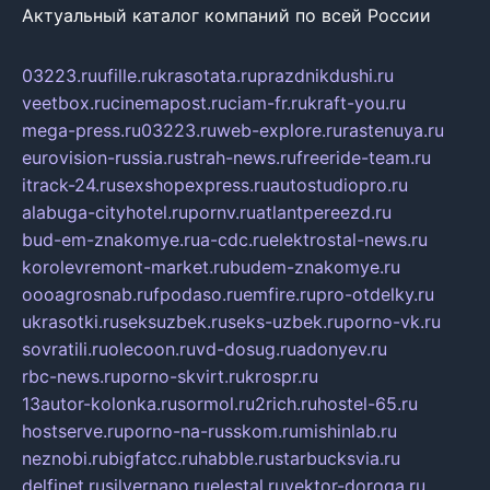
Актуальный каталог компаний по всей России
03223.ru
ufille.ru
krasotata.ru
prazdnikdushi.ru
veetbox.ru
cinemapost.ru
ciam-fr.ru
kraft-you.ru
mega-press.ru
03223.ru
web-explore.ru
rastenuya.ru
eurovision-russia.ru
strah-news.ru
freeride-team.ru
itrack-24.ru
sexshopexpress.ru
autostudiopro.ru
alabuga-cityhotel.ru
pornv.ru
atlantpereezd.ru
bud-em-znakomye.ru
a-cdc.ru
elektrostal-news.ru
korolevremont-market.ru
budem-znakomye.ru
oooagrosnab.ru
fpodaso.ru
emfire.ru
pro-otdelky.ru
ukrasotki.ru
seksuzbek.ru
seks-uzbek.ru
porno-vk.ru
sovratili.ru
olecoon.ru
vd-dosug.ru
adonyev.ru
rbc-news.ru
porno-skvirt.ru
krospr.ru
13autor-kolonka.ru
sormol.ru
2rich.ru
hostel-65.ru
hostserve.ru
porno-na-russkom.ru
mishinlab.ru
neznobi.ru
bigfatcc.ru
habble.ru
starbucksvia.ru
delfinet.ru
silvernano.ru
elestal.ru
vektor-doroga.ru