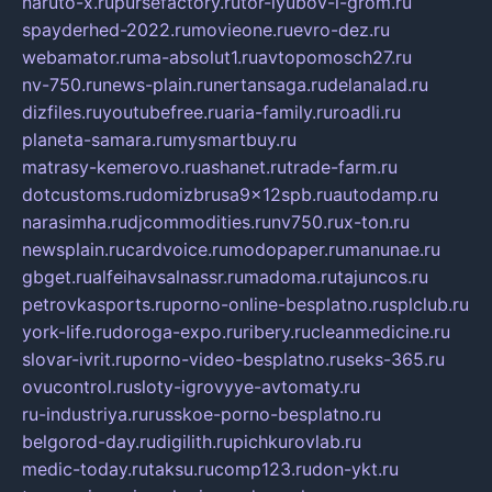
naruto-x.ru
pursefactory.ru
tor-lyubov-i-grom.ru
spayderhed-2022.ru
movieone.ru
evro-dez.ru
webamator.ru
ma-absolut1.ru
avtopomosch27.ru
nv-750.ru
news-plain.ru
nertansaga.ru
delanalad.ru
dizfiles.ru
youtubefree.ru
aria-family.ru
roadli.ru
planeta-samara.ru
mysmartbuy.ru
matrasy-kemerovo.ru
ashanet.ru
trade-farm.ru
dotcustoms.ru
domizbrusa9x12spb.ru
autodamp.ru
narasimha.ru
djcommodities.ru
nv750.ru
x-ton.ru
newsplain.ru
cardvoice.ru
modopaper.ru
manunae.ru
gbget.ru
alfeihavsalnassr.ru
madoma.ru
tajuncos.ru
petrovkasports.ru
porno-online-besplatno.ru
splclub.ru
york-life.ru
doroga-expo.ru
ribery.ru
cleanmedicine.ru
slovar-ivrit.ru
porno-video-besplatno.ru
seks-365.ru
ovucontrol.ru
sloty-igrovyye-avtomaty.ru
ru-industriya.ru
russkoe-porno-besplatno.ru
belgorod-day.ru
digilith.ru
pichkurovlab.ru
medic-today.ru
taksu.ru
comp123.ru
don-ykt.ru