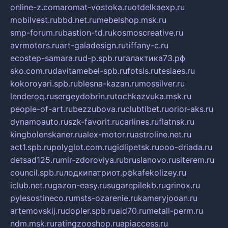
online-z.com
aromat-vostoka.ru
otdelkaexp.ru
mobilvest.ru
bbd.net.ru
mebelshop.msk.ru
smp-forum.ru
bastion-td.ru
kosmoscreative.ru
avrmotors.ru
art-galadesign.ru
tiffany-c.ru
ecostep-samara.ru
d-p.spb.ru
галактика73.рф
sko.com.ru
davitamebel-spb.ru
fotsis.ru
tesiaes.ru
kokoroyari.spb.ru
blesna-kazan.ru
mossilver.ru
lenderoq.ru
sergeydobrin.ru
tochkazvuka.msk.ru
people-of-art.ru
bezzubova.ru
clubtibet.ru
orior-aks.ru
dynamoauto.ru
szk-favorit.ru
carlines.ru
flatnsk.ru
kingbolenskaner.ru
alex-motor.ru
astroline.net.ru
act1.spb.ru
polyglot.com.ru
gidlipetsk.ru
ooo-driada.ru
detsad125.ru
mir-zdoroviya.ru
bruslanovo.ru
siterem.ru
council.spb.ru
лодкипатриот.рф
kafekolizey.ru
iclub.net.ru
gazon-easy.ru
sugarepilekb.ru
grinox.ru
pylesostineco.ru
msts-ozarenie.ru
kameryjooan.ru
artemovskij.ru
dopler.spb.ru
aid70.ru
metall-perm.ru
ndm.msk.ru
ratingzooshop.ru
apiaccess.ru