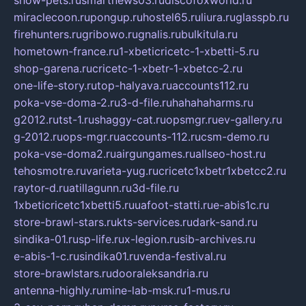
miraclecoon.ru
pongup.ru
hostel65.ru
liura.ru
glasspb.ru
firehunters.ru
gribowo.ru
gnalis.ru
bulkitula.ru
hometown-france.ru
1-xbeticricetc-1-xbetti-5.ru
shop-garena.ru
cricetc-1-xbetr-1-xbetcc-2.ru
one-life-story.ru
top-halyava.ru
accounts112.ru
poka-vse-doma-2.ru
3-d-file.ru
hahahaharms.ru
g2012.ru
tst-1.ru
shaggy-cat.ru
opsmgr.ru
ev-gallery.ru
g-2012.ru
ops-mgr.ru
accounts-112.ru
csm-demo.ru
poka-vse-doma2.ru
airgungames.ru
allseo-host.ru
tehosmotre.ru
varieta-yug.ru
cricetc1xbetr1xbetcc2.ru
raytor-d.ru
atillagunn.ru
3d-file.ru
1xbeticricetc1xbetti5.ru
uafoot-statti.ru
e-abis1c.ru
store-brawl-stars.ru
kts-services.ru
dark-sand.ru
sindika-01.ru
sp-life.ru
x-legion.ru
sib-archives.ru
e-abis-1-c.ru
sindika01.ru
venda-festival.ru
store-brawlstars.ru
dooraleksandria.ru
antenna-highly.ru
mine-lab-msk.ru
1-mus.ru