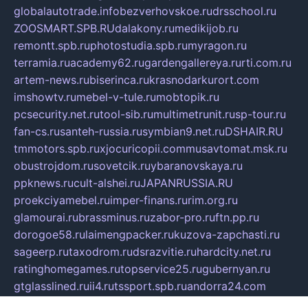
globalautotrade.info
bezverhovskoe.ru
drsschool.ru
ZOOSMART.SPB.RU
dalakony.ru
medikijob.ru
remontt.spb.ru
photostudia.spb.ru
myragon.ru
terramia.ru
academy62.ru
gardengallereya.ru
rti.com.ru
artem-news.ru
biserinca.ru
krasnodarkurort.com
imshowtv.ru
mebel-v-tule.ru
mobtopik.ru
pcsecurity.net.ru
tool-sib.ru
multimetrunit.ru
sp-tour.ru
fan-cs.ru
santeh-russia.ru
symbian9.net.ru
DSHAIR.RU
tmmotors.spb.ru
xjocuricopii.com
musavtomat.msk.ru
obustrojdom.ru
sovetcik.ru
ybaranovskaya.ru
ppknews.ru
cult-alshei.ru
JAPANRUSSIA.RU
proekciyamebel.ru
imper-finans.ru
rim.org.ru
glamourai.ru
brassminus.ru
zabor-pro.ru
ftn.pp.ru
dorogoe58.ru
laimengpacker.ru
kuzova-zapchasti.ru
sageerp.ru
taxodrom.ru
dsrazvitie.ru
hardcity.net.ru
ratinghomegames.ru
topservice25.ru
gubernyan.ru
gtglasslined.ru
ii4.ru
tssport.spb.ru
andorra24.com
blackwallstreet.ru
oboimos.ru
optim-doors.com.ru