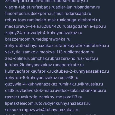
3-sex-porn.ru
ban-damn.ru
purse-factory.ru
viagra-tablet.ru
fasbags.ru
adler-jun.ru
bandamn.ru
fincontech.ru
3sexporn.ru
1mus.ru
darksand.ru
rebus-toys.ru
minelab-msk.ru
alabuga-cityhotel.ru
medsprawo-4-ka.ru
2864420.ru
blagodarenie-spb.ru
zajmy24.ru
tovudyi-4-kuhnyanazakaz.ru
brazzerscom.ru
medsprawo4ka.ru
xehyroo5kuhnyanazakaz.ru
fabrikayfabrikaefabrika.ru
vskrytie-zamkov-moskva-113.ru
biletnadom.ru
zed-online.ru
pimchax.ru
brazzers-hd.ru
z-host.ru
kitubeu2kuhnyanazakaz.ru
naperekate.ru
kuhnyaofabrikaufabrik.ru
kitubeu-2-kuhnyanazakaz.ru
xehyroo-5-kuhnyanazakaz.ru
cs-68.ru
guzywia-4-kuhnyanazakaz.ru
mir-tk.ru
vlknrussia.ru
cs68.ru
vladivostok-map.ru
video-seks.ru
bankaribi.ru
raszar.ru
vskrytie-zamkov-moskva113.ru
lipetsktelecom.ru
tovudyi4kuhnyanazakaz.ru
seksuzb.ru
guzywia4kuhnyanazakaz.ru