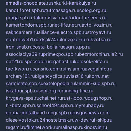
amadis-chocolate.ru
shkurki-karakulya.ru
kanotiforet.spb.ru
tutmassage.ru
ecolog.org.ru
praga.spb.ru
falcorussia.ru
autodoctorservis.ru
kamertondom.spb.ru
net-life.net.ru
avto-vozim.ru
sakhcamera.ru
alliance-electro.spb.ru
stroyavt.ru
controlweb1.ru
tdsak74.ru
kinzozo-ru.ru
kvotka.ru
iron-snab.ru
costa-bella.ru
eugrus.pp.ru
associaciya39.ru
primexpo.spb.ru
bezmorchin.ru
ia2.ru
cpt21.ru
ispecspb.ru
regahost.ru
kolosok-elita.ru
tae-kwon.ru
consrio.com.ru
insiam.ru
avegainfo.ru
archery161.ru
bigencyclica.ru
vlast16.ru
korru.net
sarmiento.spb.su
extelopedia.ru
lammin-suo.spb.ru
iskatour.spb.ru
snpi.org.ru
running-line.ru
krygeva-spa.ru
chel.net.ru
rust-loco.ru
dugshop.ru
hl-beta.spb.ru
school494.spb.ru
mymubaby.ru
epoha-metalband.ru
ngr.spb.ru
rusgosnews.com
dieselvostok.ru
24hostel.msk.ru
w-dev.ru
f-ship.ru
regsmi.ru
filmnetwork.ru
malinasp.ru
kinosvin.ru