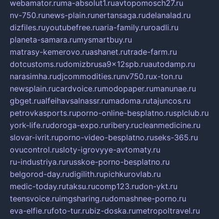
webamator.ru
ma-absolut1.ru
avtopomosch27.ru
nv-750.ru
news-plain.ru
nertansaga.ru
delanalad.ru
dizfiles.ru
youtubefree.ru
aria-family.ru
roadli.ru
planeta-samara.ru
mysmartbuy.ru
matrasy-kemerovo.ru
ashanet.ru
trade-farm.ru
dotcustoms.ru
domizbrusa9x12spb.ru
autodamp.ru
narasimha.ru
djcommodities.ru
nv750.ru
x-ton.ru
newsplain.ru
cardvoice.ru
modopaper.ru
manunae.ru
gbget.ru
alfeihavsalnassr.ru
madoma.ru
tajuncos.ru
petrovkasports.ru
porno-online-besplatno.ru
splclub.ru
york-life.ru
doroga-expo.ru
ribery.ru
cleanmedicine.ru
slovar-ivrit.ru
porno-video-besplatno.ru
seks-365.ru
ovucontrol.ru
sloty-igrovyye-avtomaty.ru
ru-industriya.ru
russkoe-porno-besplatno.ru
belgorod-day.ru
digilith.ru
pichkurovlab.ru
medic-today.ru
taksu.ru
comp123.ru
don-ykt.ru
teensvoice.ru
imgsharing.ru
domashnee-porno.ru
eva-elfie.ru
foto-tur.ru
biz-doska.ru
metropoltravel.ru