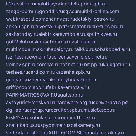
h2o-salon.ru
malutkayork.ru
deltaprim.spb.ru
tango-perm.ru
gooddir.ru
sgv.su
multiki-online.com
webkrasotki.com
cherinvest.ru
detskiy-ostrov.ru
ankou.spb.ru
alvesta1.ru
pdf-creator.ru
nix-files.org.ru
sakhatoday.ru
elektrikersymboler.ru
sputnikyes.ru
golf2club.msk.ru
aeforums.ru
zallclub.ru
multimodal.msk.ru
habaigry.ru
haikko.ru
sobakopedia.ru
isz-fest.ru
ewnc.info
screensaver-clock.net.ru
volnav.spb.ru
comnat.ru
npf.net.ru
7bit.pp.ru
kalugatur.ru
tesiaes.ru
card.com.ru
kazanka.spb.ru
gildiya-kuznecov.ru
kameryboavision.ru
griffoncom.spb.ru
fabrika-emotsiy.ru
PARK-MATROSOVA.RU
agat.spb.ru
avtoyurist-moskva1.ru
hardware.org.ru
схема-авто.рф
dg-lab.ru
angrup.ru
recruiter.spb.ru
music8.spb.ru
krsk124.ru
kubok.spb.ru
romanofforex.ru
analitikaplus.ru
spyonline.ru
zosikamery.ru
sloboda-ural.pp.ru
AUTO-COM.SU
hohota.net
alimy.ru