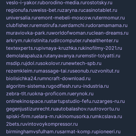
veslo-i-yakor.ru
borodino-media.ru
rostotsky.ru
regionufa.ru
weiss-bet.ru
zaryna.ru
casinotablet.ru
universalia.ru
remont-mebeli-moscow.ru
termomur.ru
clubfisher.ru
remstirufa.ru
erdamchi.ru
doramamama.ru
muraviovka-park.ru
worldofwoman.ru
clean-dreams.ru
arkrym.ru
kristinita.ru
dircomputer.ru
healthenter.ru
textexperts.ru
pivnaya-kruzhka.ru
kinofilmy-2021.ru
demolalapaluza.ru
tanyavanya.ru
remstir-tolyatti.ru
msdip.ru
jdol.ru
sokolovr.ru
newtech-spb.ru
rezemkleim.ru
massage-tai.ru
seonub.ru
zvonitut.ru
biolisichka24.ru
mncraft-download.ru
algoritm-sistema.ru
godflesh.ru
ru-industria.ru
zebra-tlt.ru
okna-proficom.ru
erynok.ru
onlinekinospace.ru
startupstudio-fefu.ru
zarges-ru.ru
gegenjustizunrecht.ru
autobalashov.ru
utrovortu.ru
spiski-firm.ru
elara-m.ru
kinomusorka.ru
mkcslava.ru
2bets.ru
vintovoykompressor.ru
birminghamvsfulham.ru
sarmat-komp.ru
pioneeri.ru