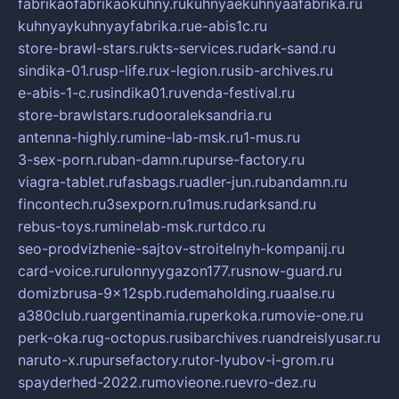
fabrikaofabrikaokuhny.ru
kuhnyaekuhnyaafabrika.ru
kuhnyaykuhnyayfabrika.ru
e-abis1c.ru
store-brawl-stars.ru
kts-services.ru
dark-sand.ru
sindika-01.ru
sp-life.ru
x-legion.ru
sib-archives.ru
e-abis-1-c.ru
sindika01.ru
venda-festival.ru
store-brawlstars.ru
dooraleksandria.ru
antenna-highly.ru
mine-lab-msk.ru
1-mus.ru
3-sex-porn.ru
ban-damn.ru
purse-factory.ru
viagra-tablet.ru
fasbags.ru
adler-jun.ru
bandamn.ru
fincontech.ru
3sexporn.ru
1mus.ru
darksand.ru
rebus-toys.ru
minelab-msk.ru
rtdco.ru
seo-prodvizhenie-sajtov-stroitelnyh-kompanij.ru
card-voice.ru
rulonnyygazon177.ru
snow-guard.ru
domizbrusa-9x12spb.ru
demaholding.ru
aalse.ru
a380club.ru
argentinamia.ru
perkoka.ru
movie-one.ru
perk-oka.ru
g-octopus.ru
sibarchives.ru
andreislyusar.ru
naruto-x.ru
pursefactory.ru
tor-lyubov-i-grom.ru
spayderhed-2022.ru
movieone.ru
evro-dez.ru