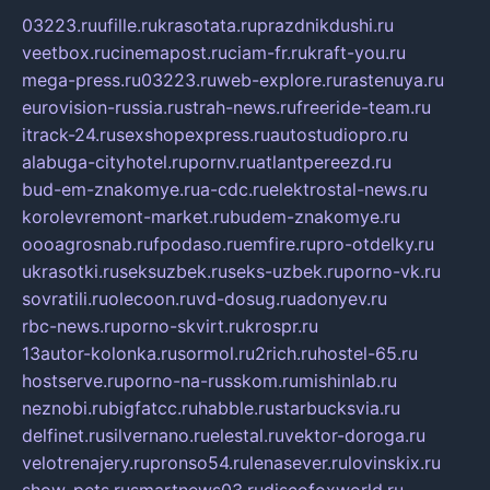
03223.ru
ufille.ru
krasotata.ru
prazdnikdushi.ru
veetbox.ru
cinemapost.ru
ciam-fr.ru
kraft-you.ru
mega-press.ru
03223.ru
web-explore.ru
rastenuya.ru
eurovision-russia.ru
strah-news.ru
freeride-team.ru
itrack-24.ru
sexshopexpress.ru
autostudiopro.ru
alabuga-cityhotel.ru
pornv.ru
atlantpereezd.ru
bud-em-znakomye.ru
a-cdc.ru
elektrostal-news.ru
korolevremont-market.ru
budem-znakomye.ru
oooagrosnab.ru
fpodaso.ru
emfire.ru
pro-otdelky.ru
ukrasotki.ru
seksuzbek.ru
seks-uzbek.ru
porno-vk.ru
sovratili.ru
olecoon.ru
vd-dosug.ru
adonyev.ru
rbc-news.ru
porno-skvirt.ru
krospr.ru
13autor-kolonka.ru
sormol.ru
2rich.ru
hostel-65.ru
hostserve.ru
porno-na-russkom.ru
mishinlab.ru
neznobi.ru
bigfatcc.ru
habble.ru
starbucksvia.ru
delfinet.ru
silvernano.ru
elestal.ru
vektor-doroga.ru
velotrenajery.ru
pronso54.ru
lenasever.ru
lovinskix.ru
show-pets.ru
smartnews03.ru
discofoxworld.ru