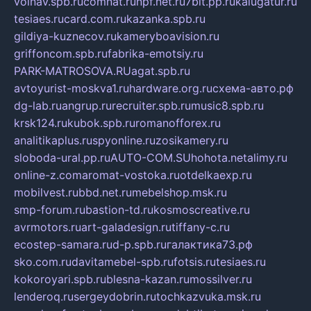
volnav.spb.ru
comnat.ru
npf.net.ru
7bit.pp.ru
kalugatur.ru
tesiaes.ru
card.com.ru
kazanka.spb.ru
gildiya-kuznecov.ru
kameryboavision.ru
griffoncom.spb.ru
fabrika-emotsiy.ru
PARK-MATROSOVA.RU
agat.spb.ru
avtoyurist-moskva1.ru
hardware.org.ru
схема-авто.рф
dg-lab.ru
angrup.ru
recruiter.spb.ru
music8.spb.ru
krsk124.ru
kubok.spb.ru
romanofforex.ru
analitikaplus.ru
spyonline.ru
zosikamery.ru
sloboda-ural.pp.ru
AUTO-COM.SU
hohota.net
alimy.ru
online-z.com
aromat-vostoka.ru
otdelkaexp.ru
mobilvest.ru
bbd.net.ru
mebelshop.msk.ru
smp-forum.ru
bastion-td.ru
kosmoscreative.ru
avrmotors.ru
art-galadesign.ru
tiffany-c.ru
ecostep-samara.ru
d-p.spb.ru
галактика73.рф
sko.com.ru
davitamebel-spb.ru
fotsis.ru
tesiaes.ru
kokoroyari.spb.ru
blesna-kazan.ru
mossilver.ru
lenderoq.ru
sergeydobrin.ru
tochkazvuka.msk.ru