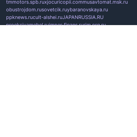
tmmotors.spb.ru
xjocuricopii.com
musavtomat.msk.ru
obustrojdom.ru
sovetcik.ru
ybaranovskaya.ru
ppknews.ru
cult-alshei.ru
JAPANRUSSIA.RU
proekciyamebel.ru
imper-finans.ru
rim.org.ru
glamourai.ru
brassminus.ru
zabor-pro.ru
ftn.pp.ru
dorogoe58.ru
laimengpacker.ru
kuzova-zapchasti.ru
sageerp.ru
taxodrom.ru
dsrazvitie.ru
hardcity.net.ru
ratinghomegames.ru
topservice25.ru
gubernyan.ru
gtglasslined.ru
ii4.ru
tssport.spb.ru
andorra24.com
blackwallstreet.ru
oboimos.ru
optim-doors.com.ru
ikuch.ru
nycr.org.ru
npa21.ru
vremya-ch.spb.ru
desert000.ru
ivtorgi.ru
ifiori.ru
catalog-statei.ru
dcv.org.ru
spetsmaster174.ru
ipkameryhiseeu.ru
dum26.ru
ruspol.spb.ru
fr-opendp.ru
kam-solnyshko.ru
cheyenne-arapaho.ru
sevzapmetal.spb.ru
ted-lapidus.spb.ru
parasite-eliminator.ru
sigma-complete.ru
modernworld.ru
dama-moda.ru
eholot-group.ru
sk-nvkz.ru
DRONGOLD.RU