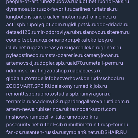
people-of-art.ru
bezzubova.ru
clubtibet.ru
orior-aks.ru
dynamoauto.ru
szk-favorit.ru
carlines.ru
flatnsk.ru
kingbolenskaner.ru
alex-motor.ru
astroline.net.ru
act1.spb.ru
polyglot.com.ru
gidlipetsk.ru
ooo-driada.ru
detsad125.ru
mir-zdoroviya.ru
bruslanovo.ru
siterem.ru
council.spb.ru
лодкипатриот.рф
kafekolizey.ru
iclub.net.ru
gazon-easy.ru
sugarepilekb.ru
grinox.ru
pylesostineco.ru
msts-ozarenie.ru
kameryjooan.ru
artemovskij.ru
dopler.spb.ru
aid70.ru
metall-perm.ru
ndm.msk.ru
ratingzooshop.ru
apiaccess.ru
globalautotrade.info
bezverhovskoe.ru
drsschool.ru
ZOOSMART.SPB.RU
dalakony.ru
medikijob.ru
remontt.spb.ru
photostudia.spb.ru
myragon.ru
terramia.ru
academy62.ru
gardengallereya.ru
rti.com.ru
artem-news.ru
biserinca.ru
krasnodarkurort.com
imshowtv.ru
mebel-v-tule.ru
mobtopik.ru
pcsecurity.net.ru
tool-sib.ru
multimetrunit.ru
sp-tour.ru
fan-cs.ru
santeh-russia.ru
symbian9.net.ru
DSHAIR.RU