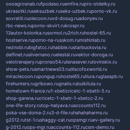
oooagrosnab.ru
fpodaso.ru
emfire.ru
pro-otdelky.ru
ukrasotki.ru
seksuzbek.ru
seks-uzbek.ru
porno-vk.ru
sovratili.ru
olecoon.ru
vd-dosug.ru
adonyev.ru
rbc-news.ru
porno-skvirt.ru
krospr.ru
13autor-kolonka.ru
sormol.ru
2rich.ru
hostel-65.ru
hostserve.ru
porno-na-russkom.ru
mishinlab.ru
neznobi.ru
bigfatcc.ru
habble.ru
starbucksvia.ru
delfinet.ru
silvernano.ru
elestal.ru
vektor-doroga.ru
velotrenajery.ru
pronso54.ru
lenasever.ru
lovinskix.ru
show-pets.ru
smartnews03.ru
discofoxworld.ru
miraclecoon.ru
pongup.ru
hostel65.ru
liura.ru
glasspb.ru
firehunters.ru
gribowo.ru
gnalis.ru
bulkitula.ru
hometown-france.ru
1-xbeticricetc-1-xbetti-5.ru
shop-garena.ru
cricetc-1-xbetr-1-xbetcc-2.ru
one-life-story.ru
top-halyava.ru
accounts112.ru
poka-vse-doma-2.ru
3-d-file.ru
hahahaharms.ru
g2012.ru
tst-1.ru
shaggy-cat.ru
opsmgr.ru
ev-gallery.ru
g-2012.ru
ops-mgr.ru
accounts-112.ru
csm-demo.ru