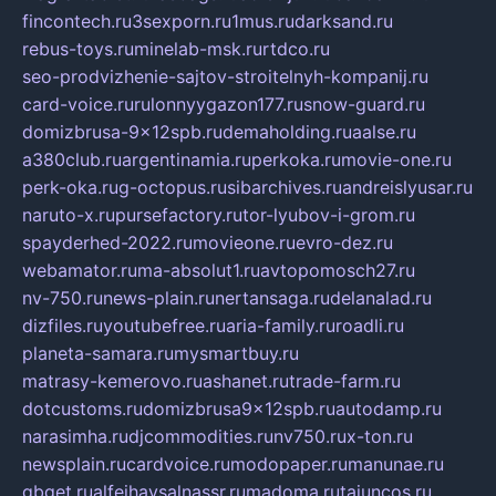
fincontech.ru
3sexporn.ru
1mus.ru
darksand.ru
rebus-toys.ru
minelab-msk.ru
rtdco.ru
seo-prodvizhenie-sajtov-stroitelnyh-kompanij.ru
card-voice.ru
rulonnyygazon177.ru
snow-guard.ru
domizbrusa-9x12spb.ru
demaholding.ru
aalse.ru
a380club.ru
argentinamia.ru
perkoka.ru
movie-one.ru
perk-oka.ru
g-octopus.ru
sibarchives.ru
andreislyusar.ru
naruto-x.ru
pursefactory.ru
tor-lyubov-i-grom.ru
spayderhed-2022.ru
movieone.ru
evro-dez.ru
webamator.ru
ma-absolut1.ru
avtopomosch27.ru
nv-750.ru
news-plain.ru
nertansaga.ru
delanalad.ru
dizfiles.ru
youtubefree.ru
aria-family.ru
roadli.ru
planeta-samara.ru
mysmartbuy.ru
matrasy-kemerovo.ru
ashanet.ru
trade-farm.ru
dotcustoms.ru
domizbrusa9x12spb.ru
autodamp.ru
narasimha.ru
djcommodities.ru
nv750.ru
x-ton.ru
newsplain.ru
cardvoice.ru
modopaper.ru
manunae.ru
gbget.ru
alfeihavsalnassr.ru
madoma.ru
tajuncos.ru