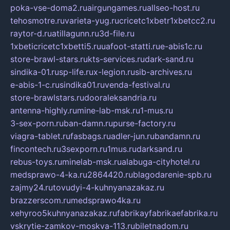
poka-vse-doma2.ru
airgungames.ru
allseo-host.ru
tehosmotre.ru
varieta-yug.ru
cricetc1xbetr1xbetcc2.ru
raytor-d.ru
atillagunn.ru
3d-file.ru
1xbeticricetc1xbetti5.ru
uafoot-statti.ru
e-abis1c.ru
store-brawl-stars.ru
kts-services.ru
dark-sand.ru
sindika-01.ru
sp-life.ru
x-legion.ru
sib-archives.ru
e-abis-1-c.ru
sindika01.ru
venda-festival.ru
store-brawlstars.ru
dooraleksandria.ru
antenna-highly.ru
mine-lab-msk.ru
1-mus.ru
3-sex-porn.ru
ban-damn.ru
purse-factory.ru
viagra-tablet.ru
fasbags.ru
adler-jun.ru
bandamn.ru
fincontech.ru
3sexporn.ru
1mus.ru
darksand.ru
rebus-toys.ru
minelab-msk.ru
alabuga-cityhotel.ru
medsprawo-4-ka.ru
2864420.ru
blagodarenie-spb.ru
zajmy24.ru
tovudyi-4-kuhnyanazakaz.ru
brazzerscom.ru
medsprawo4ka.ru
xehyroo5kuhnyanazakaz.ru
fabrikayfabrikaefabrika.ru
vskrytie-zamkov-moskva-113.ru
biletnadom.ru