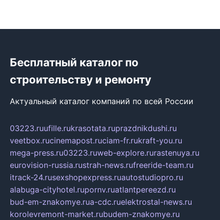
Бесплатный каталог по
строительству и ремонту
Актуальный каталог компаний по всей России
03223.ru
ufille.ru
krasotata.ru
prazdnikdushi.ru
veetbox.ru
cinemapost.ru
ciam-fr.ru
kraft-you.ru
mega-press.ru
03223.ru
web-explore.ru
rastenuya.ru
eurovision-russia.ru
strah-news.ru
freeride-team.ru
itrack-24.ru
sexshopexpress.ru
autostudiopro.ru
alabuga-cityhotel.ru
pornv.ru
atlantpereezd.ru
bud-em-znakomye.ru
a-cdc.ru
elektrostal-news.ru
korolevremont-market.ru
budem-znakomye.ru