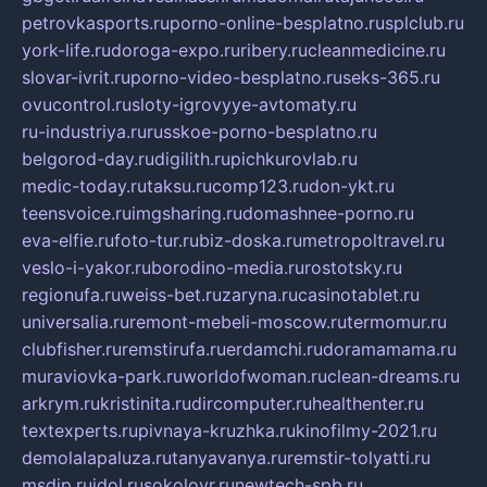
petrovkasports.ru
porno-online-besplatno.ru
splclub.ru
york-life.ru
doroga-expo.ru
ribery.ru
cleanmedicine.ru
slovar-ivrit.ru
porno-video-besplatno.ru
seks-365.ru
ovucontrol.ru
sloty-igrovyye-avtomaty.ru
ru-industriya.ru
russkoe-porno-besplatno.ru
belgorod-day.ru
digilith.ru
pichkurovlab.ru
medic-today.ru
taksu.ru
comp123.ru
don-ykt.ru
teensvoice.ru
imgsharing.ru
domashnee-porno.ru
eva-elfie.ru
foto-tur.ru
biz-doska.ru
metropoltravel.ru
veslo-i-yakor.ru
borodino-media.ru
rostotsky.ru
regionufa.ru
weiss-bet.ru
zaryna.ru
casinotablet.ru
universalia.ru
remont-mebeli-moscow.ru
termomur.ru
clubfisher.ru
remstirufa.ru
erdamchi.ru
doramamama.ru
muraviovka-park.ru
worldofwoman.ru
clean-dreams.ru
arkrym.ru
kristinita.ru
dircomputer.ru
healthenter.ru
textexperts.ru
pivnaya-kruzhka.ru
kinofilmy-2021.ru
demolalapaluza.ru
tanyavanya.ru
remstir-tolyatti.ru
msdip.ru
jdol.ru
sokolovr.ru
newtech-spb.ru