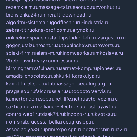
rezemkleim.ru
massage-tai.ru
seonub.ru
zvonitut.ru
biolisichka24.ru
mncraft-download.ru
algoritm-sistema.ru
godflesh.ru
ru-industria.ru
zebra-tlt.ru
okna-proficom.ru
erynok.ru
onlinekinospace.ru
startupstudio-fefu.ru
zarges-ru.ru
gegenjustizunrecht.ru
autobalashov.ru
utrovortu.ru
spiski-firm.ru
elara-m.ru
kinomusorka.ru
mkcslava.ru
2bets.ru
vintovoykompressor.ru
birminghamvsfulham.ru
sarmat-komp.ru
pioneeri.ru
amadis-chocolate.ru
shkurki-karakulya.ru
kanotiforet.spb.ru
tutmassage.ru
ecolog.org.ru
praga.spb.ru
falcorussia.ru
autodoctorservis.ru
kamertondom.spb.ru
net-life.net.ru
avto-vozim.ru
sakhcamera.ru
alliance-electro.spb.ru
stroyavt.ru
controlweb1.ru
tdsak74.ru
kinzozo-ru.ru
kvotka.ru
iron-snab.ru
costa-bella.ru
eugrus.pp.ru
associaciya39.ru
primexpo.spb.ru
bezmorchin.ru
ia2.ru