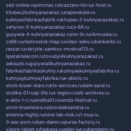
zed-online.ru
pimchax.ru
brazzers-hd.ru
z-host.ru
kitubeu2kuhnyanazakaz.ru
naperekate.ru
kuhnyaofabrikaufabrik.ru
kitubeu-2-kuhnyanazakaz.ru
xehyroo-5-kuhnyanazakaz.ru
cs-68.ru
guzywia-4-kuhnyanazakaz.ru
mir-tk.ru
vlknrussia.ru
cs68.ru
vladivostok-map.ru
video-seks.ru
bankaribi.ru
raszar.ru
vskrytie-zamkov-moskva113.ru
lipetsktelecom.ru
tovudyi4kuhnyanazakaz.ru
seksuzb.ru
guzywia4kuhnyanazakaz.ru
fabrikaofabrikaokuhny.ru
kuhnyaekuhnyaafabrika.ru
kuhnyaykuhnyayfabrika.ru
e-abis1c.ru
store-brawl-stars.ru
kts-services.ru
dark-sand.ru
sindika-01.ru
sp-life.ru
x-legion.ru
sib-archives.ru
e-abis-1-c.ru
sindika01.ru
venda-festival.ru
store-brawlstars.ru
dooraleksandria.ru
antenna-highly.ru
mine-lab-msk.ru
1-mus.ru
3-sex-porn.ru
ban-damn.ru
purse-factory.ru
viagra-tablet.ru
fasbags.ru
adler-jun.ru
bandamn.ru