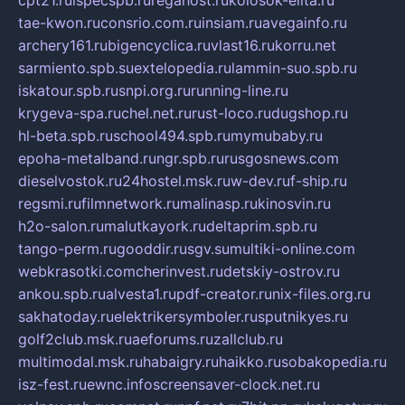
cpt21.ru
ispecspb.ru
regahost.ru
kolosok-elita.ru
tae-kwon.ru
consrio.com.ru
insiam.ru
avegainfo.ru
archery161.ru
bigencyclica.ru
vlast16.ru
korru.net
sarmiento.spb.su
extelopedia.ru
lammin-suo.spb.ru
iskatour.spb.ru
snpi.org.ru
running-line.ru
krygeva-spa.ru
chel.net.ru
rust-loco.ru
dugshop.ru
hl-beta.spb.ru
school494.spb.ru
mymubaby.ru
epoha-metalband.ru
ngr.spb.ru
rusgosnews.com
dieselvostok.ru
24hostel.msk.ru
w-dev.ru
f-ship.ru
regsmi.ru
filmnetwork.ru
malinasp.ru
kinosvin.ru
h2o-salon.ru
malutkayork.ru
deltaprim.spb.ru
tango-perm.ru
gooddir.ru
sgv.su
multiki-online.com
webkrasotki.com
cherinvest.ru
detskiy-ostrov.ru
ankou.spb.ru
alvesta1.ru
pdf-creator.ru
nix-files.org.ru
sakhatoday.ru
elektrikersymboler.ru
sputnikyes.ru
golf2club.msk.ru
aeforums.ru
zallclub.ru
multimodal.msk.ru
habaigry.ru
haikko.ru
sobakopedia.ru
isz-fest.ru
ewnc.info
screensaver-clock.net.ru