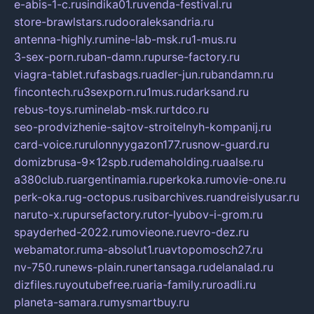
e-abis-1-c.ru
sindika01.ru
venda-festival.ru
store-brawlstars.ru
dooraleksandria.ru
antenna-highly.ru
mine-lab-msk.ru
1-mus.ru
3-sex-porn.ru
ban-damn.ru
purse-factory.ru
viagra-tablet.ru
fasbags.ru
adler-jun.ru
bandamn.ru
fincontech.ru
3sexporn.ru
1mus.ru
darksand.ru
rebus-toys.ru
minelab-msk.ru
rtdco.ru
seo-prodvizhenie-sajtov-stroitelnyh-kompanij.ru
card-voice.ru
rulonnyygazon177.ru
snow-guard.ru
domizbrusa-9x12spb.ru
demaholding.ru
aalse.ru
a380club.ru
argentinamia.ru
perkoka.ru
movie-one.ru
perk-oka.ru
g-octopus.ru
sibarchives.ru
andreislyusar.ru
naruto-x.ru
pursefactory.ru
tor-lyubov-i-grom.ru
spayderhed-2022.ru
movieone.ru
evro-dez.ru
webamator.ru
ma-absolut1.ru
avtopomosch27.ru
nv-750.ru
news-plain.ru
nertansaga.ru
delanalad.ru
dizfiles.ru
youtubefree.ru
aria-family.ru
roadli.ru
planeta-samara.ru
mysmartbuy.ru