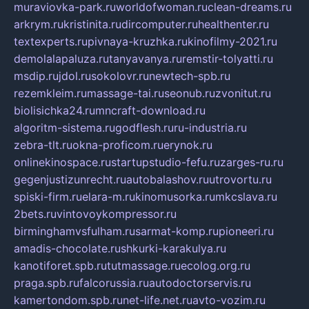
muraviovka-park.ru
worldofwoman.ru
clean-dreams.ru
arkrym.ru
kristinita.ru
dircomputer.ru
healthenter.ru
textexperts.ru
pivnaya-kruzhka.ru
kinofilmy-2021.ru
demolalapaluza.ru
tanyavanya.ru
remstir-tolyatti.ru
msdip.ru
jdol.ru
sokolovr.ru
newtech-spb.ru
rezemkleim.ru
massage-tai.ru
seonub.ru
zvonitut.ru
biolisichka24.ru
mncraft-download.ru
algoritm-sistema.ru
godflesh.ru
ru-industria.ru
zebra-tlt.ru
okna-proficom.ru
erynok.ru
onlinekinospace.ru
startupstudio-fefu.ru
zarges-ru.ru
gegenjustizunrecht.ru
autobalashov.ru
utrovortu.ru
spiski-firm.ru
elara-m.ru
kinomusorka.ru
mkcslava.ru
2bets.ru
vintovoykompressor.ru
birminghamvsfulham.ru
sarmat-komp.ru
pioneeri.ru
amadis-chocolate.ru
shkurki-karakulya.ru
kanotiforet.spb.ru
tutmassage.ru
ecolog.org.ru
praga.spb.ru
falcorussia.ru
autodoctorservis.ru
kamertondom.spb.ru
net-life.net.ru
avto-vozim.ru