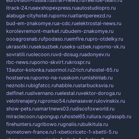
eurovision-russia.ru
strah-news.ru
freeride-team.ru
itrack-24.ru
sexshopexpress.ru
autostudiopro.ru
alabuga-cityhotel.ru
pornv.ru
atlantpereezd.ru
bud-em-znakomye.ru
a-cdc.ru
elektrostal-news.ru
korolevremont-market.ru
budem-znakomye.ru
oooagrosnab.ru
fpodaso.ru
emfire.ru
pro-otdelky.ru
ukrasotki.ru
seksuzbek.ru
seks-uzbek.ru
porno-vk.ru
sovratili.ru
olecoon.ru
vd-dosug.ru
adonyev.ru
rbc-news.ru
porno-skvirt.ru
krospr.ru
13autor-kolonka.ru
sormol.ru
2rich.ru
hostel-65.ru
hostserve.ru
porno-na-russkom.ru
mishinlab.ru
neznobi.ru
bigfatcc.ru
habble.ru
starbucksvia.ru
delfinet.ru
silvernano.ru
elestal.ru
vektor-doroga.ru
velotrenajery.ru
pronso54.ru
lenasever.ru
lovinskix.ru
show-pets.ru
smartnews03.ru
discofoxworld.ru
miraclecoon.ru
pongup.ru
hostel65.ru
liura.ru
glasspb.ru
firehunters.ru
gribowo.ru
gnalis.ru
bulkitula.ru
hometown-france.ru
1-xbeticricetc-1-xbetti-5.ru