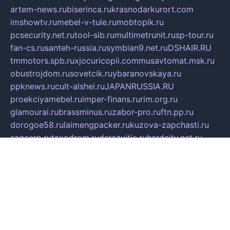
artem-news.ru
biserinca.ru
krasnodarkurort.com
imshowtv.ru
mebel-v-tule.ru
mobtopik.ru
pcsecurity.net.ru
tool-sib.ru
multimetrunit.ru
sp-tour.ru
fan-cs.ru
santeh-russia.ru
symbian9.net.ru
DSHAIR.RU
tmmotors.spb.ru
xjocuricopii.com
musavtomat.msk.ru
obustrojdom.ru
sovetcik.ru
ybaranovskaya.ru
ppknews.ru
cult-alshei.ru
JAPANRUSSIA.RU
proekciyamebel.ru
imper-finans.ru
rim.org.ru
glamourai.ru
brassminus.ru
zabor-pro.ru
ftn.pp.ru
dorogoe58.ru
laimengpacker.ru
kuzova-zapchasti.ru
sageerp.ru
taxodrom.ru
dsrazvitie.ru
hardcity.net.ru
ratinghomegames.ru
topservice25.ru
gubernyan.ru
gtglasslined.ru
ii4.ru
tssport.spb.ru
andorra24.com
blackwallstreet.ru
oboimos.ru
optim-doors.com.ru
ikuch.ru
nycr.org.ru
npa21.ru
vremya-ch.spb.ru
desert000.ru
ivtorgi.ru
ifiori.ru
catalog-statei.ru
dcv.org.ru
spetsmaster174.ru
ipkameryhiseeu.ru
dum26.ru
ruspol.spb.ru
fr-opendp.ru
kam-solnyshko.ru