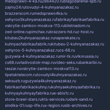
medsprawo-4-ka.ru
2864420.ru
blagodarenie-spb.ru
zajmy24.ru
tovudyi-4-kuhnyanazakaz.ru
brazzerscom.ru
medsprawo4ka.ru
xehyroo5kuhnyanazakaz.ru
fabrikayfabrikaefabrika.ru
vskrytie-zamkov-moskva-113.ru
biletnadom.ru
zed-online.ru
pimchax.ru
brazzers-hd.ru
z-host.ru
kitubeu2kuhnyanazakaz.ru
naperekate.ru
kuhnyaofabrikaufabrik.ru
kitubeu-2-kuhnyanazakaz.ru
xehyroo-5-kuhnyanazakaz.ru
cs-68.ru
guzywia-4-kuhnyanazakaz.ru
mir-tk.ru
vlknrussia.ru
cs68.ru
vladivostok-map.ru
video-seks.ru
bankaribi.ru
raszar.ru
vskrytie-zamkov-moskva113.ru
lipetsktelecom.ru
tovudyi4kuhnyanazakaz.ru
seksuzb.ru
guzywia4kuhnyanazakaz.ru
fabrikaofabrikaokuhny.ru
kuhnyaekuhnyaafabrika.ru
kuhnyaykuhnyayfabrika.ru
e-abis1c.ru
store-brawl-stars.ru
kts-services.ru
dark-sand.ru
sindika-01.ru
sp-life.ru
x-legion.ru
sib-archives.ru