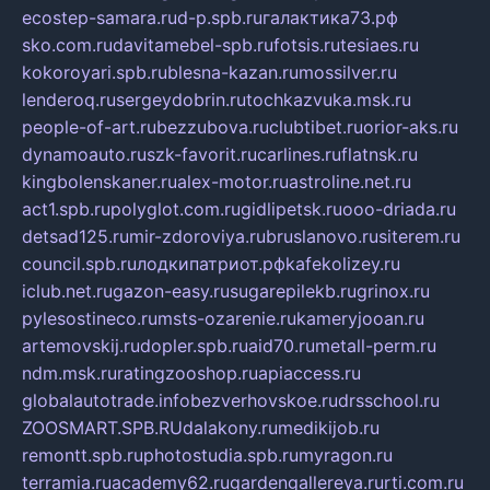
ecostep-samara.ru
d-p.spb.ru
галактика73.рф
sko.com.ru
davitamebel-spb.ru
fotsis.ru
tesiaes.ru
kokoroyari.spb.ru
blesna-kazan.ru
mossilver.ru
lenderoq.ru
sergeydobrin.ru
tochkazvuka.msk.ru
people-of-art.ru
bezzubova.ru
clubtibet.ru
orior-aks.ru
dynamoauto.ru
szk-favorit.ru
carlines.ru
flatnsk.ru
kingbolenskaner.ru
alex-motor.ru
astroline.net.ru
act1.spb.ru
polyglot.com.ru
gidlipetsk.ru
ooo-driada.ru
detsad125.ru
mir-zdoroviya.ru
bruslanovo.ru
siterem.ru
council.spb.ru
лодкипатриот.рф
kafekolizey.ru
iclub.net.ru
gazon-easy.ru
sugarepilekb.ru
grinox.ru
pylesostineco.ru
msts-ozarenie.ru
kameryjooan.ru
artemovskij.ru
dopler.spb.ru
aid70.ru
metall-perm.ru
ndm.msk.ru
ratingzooshop.ru
apiaccess.ru
globalautotrade.info
bezverhovskoe.ru
drsschool.ru
ZOOSMART.SPB.RU
dalakony.ru
medikijob.ru
remontt.spb.ru
photostudia.spb.ru
myragon.ru
terramia.ru
academy62.ru
gardengallereya.ru
rti.com.ru