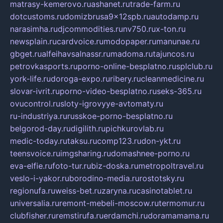
matrasy-kemerovo.ru
ashanet.ru
trade-farm.ru
dotcustoms.ru
domizbrusa9x12spb.ru
autodamp.ru
narasimha.ru
djcommodities.ru
nv750.ru
x-ton.ru
newsplain.ru
cardvoice.ru
modopaper.ru
manunae.ru
gbget.ru
alfeihavsalnassr.ru
madoma.ru
tajuncos.ru
petrovkasports.ru
porno-online-besplatno.ru
splclub.ru
york-life.ru
doroga-expo.ru
ribery.ru
cleanmedicine.ru
slovar-ivrit.ru
porno-video-besplatno.ru
seks-365.ru
ovucontrol.ru
sloty-igrovyye-avtomaty.ru
ru-industriya.ru
russkoe-porno-besplatno.ru
belgorod-day.ru
digilith.ru
pichkurovlab.ru
medic-today.ru
taksu.ru
comp123.ru
don-ykt.ru
teensvoice.ru
imgsharing.ru
domashnee-porno.ru
eva-elfie.ru
foto-tur.ru
biz-doska.ru
metropoltravel.ru
veslo-i-yakor.ru
borodino-media.ru
rostotsky.ru
regionufa.ru
weiss-bet.ru
zaryna.ru
casinotablet.ru
universalia.ru
remont-mebeli-moscow.ru
termomur.ru
clubfisher.ru
remstirufa.ru
erdamchi.ru
doramamama.ru