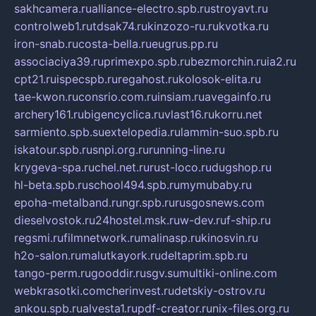
sakhcamera.ru
alliance-electro.spb.ru
stroyavt.ru
controlweb1.ru
tdsak74.ru
kinzozo-ru.ru
kvotka.ru
iron-snab.ru
costa-bella.ru
eugrus.pp.ru
associaciya39.ru
primexpo.spb.ru
bezmorchin.ru
ia2.ru
cpt21.ru
ispecspb.ru
regahost.ru
kolosok-elita.ru
tae-kwon.ru
consrio.com.ru
insiam.ru
avegainfo.ru
archery161.ru
bigencyclica.ru
vlast16.ru
korru.net
sarmiento.spb.su
extelopedia.ru
lammin-suo.spb.ru
iskatour.spb.ru
snpi.org.ru
running-line.ru
krygeva-spa.ru
chel.net.ru
rust-loco.ru
dugshop.ru
hl-beta.spb.ru
school494.spb.ru
mymubaby.ru
epoha-metalband.ru
ngr.spb.ru
rusgosnews.com
dieselvostok.ru
24hostel.msk.ru
w-dev.ru
f-ship.ru
regsmi.ru
filmnetwork.ru
malinasp.ru
kinosvin.ru
h2o-salon.ru
malutkayork.ru
deltaprim.spb.ru
tango-perm.ru
gooddir.ru
sgv.su
multiki-online.com
webkrasotki.com
cherinvest.ru
detskiy-ostrov.ru
ankou.spb.ru
alvesta1.ru
pdf-creator.ru
nix-files.org.ru