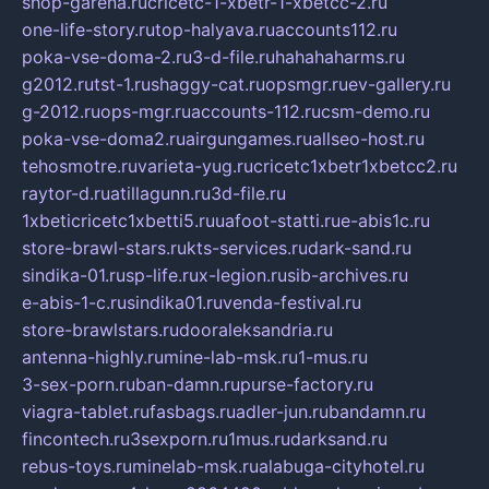
shop-garena.ru
cricetc-1-xbetr-1-xbetcc-2.ru
one-life-story.ru
top-halyava.ru
accounts112.ru
poka-vse-doma-2.ru
3-d-file.ru
hahahaharms.ru
g2012.ru
tst-1.ru
shaggy-cat.ru
opsmgr.ru
ev-gallery.ru
g-2012.ru
ops-mgr.ru
accounts-112.ru
csm-demo.ru
poka-vse-doma2.ru
airgungames.ru
allseo-host.ru
tehosmotre.ru
varieta-yug.ru
cricetc1xbetr1xbetcc2.ru
raytor-d.ru
atillagunn.ru
3d-file.ru
1xbeticricetc1xbetti5.ru
uafoot-statti.ru
e-abis1c.ru
store-brawl-stars.ru
kts-services.ru
dark-sand.ru
sindika-01.ru
sp-life.ru
x-legion.ru
sib-archives.ru
e-abis-1-c.ru
sindika01.ru
venda-festival.ru
store-brawlstars.ru
dooraleksandria.ru
antenna-highly.ru
mine-lab-msk.ru
1-mus.ru
3-sex-porn.ru
ban-damn.ru
purse-factory.ru
viagra-tablet.ru
fasbags.ru
adler-jun.ru
bandamn.ru
fincontech.ru
3sexporn.ru
1mus.ru
darksand.ru
rebus-toys.ru
minelab-msk.ru
alabuga-cityhotel.ru