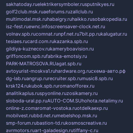
sakhatoday.ru
elektrikersymboler.ru
sputnikyes.ru
golf2club.msk.ru
aeforums.ru
zallclub.ru
multimodal.msk.ru
habaigry.ru
haikko.ru
sobakopedia.ru
isz-fest.ru
ewnc.info
screensaver-clock.net.ru
volnav.spb.ru
comnat.ru
npf.net.ru
7bit.pp.ru
kalugatur.ru
tesiaes.ru
card.com.ru
kazanka.spb.ru
gildiya-kuznecov.ru
kameryboavision.ru
griffoncom.spb.ru
fabrika-emotsiy.ru
PARK-MATROSOVA.RU
agat.spb.ru
avtoyurist-moskva1.ru
hardware.org.ru
схема-авто.рф
dg-lab.ru
angrup.ru
recruiter.spb.ru
music8.spb.ru
krsk124.ru
kubok.spb.ru
romanofforex.ru
analitikaplus.ru
spyonline.ru
zosikamery.ru
sloboda-ural.pp.ru
AUTO-COM.SU
hohota.net
alimy.ru
online-z.com
aromat-vostoka.ru
otdelkaexp.ru
mobilvest.ru
bbd.net.ru
mebelshop.msk.ru
smp-forum.ru
bastion-td.ru
kosmoscreative.ru
avrmotors.ru
art-galadesign.ru
tiffany-c.ru