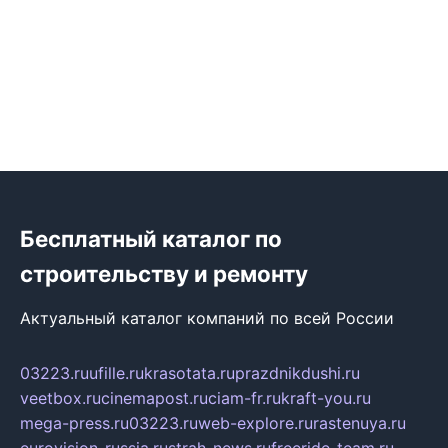
Бесплатный каталог по
строительству и ремонту
Актуальный каталог компаний по всей России
03223.ru
ufille.ru
krasotata.ru
prazdnikdushi.ru
veetbox.ru
cinemapost.ru
ciam-fr.ru
kraft-you.ru
mega-press.ru
03223.ru
web-explore.ru
rastenuya.ru