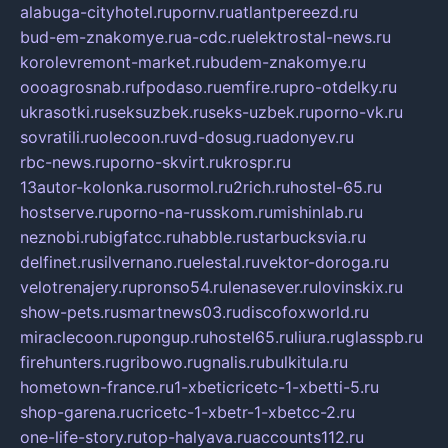
alabuga-cityhotel.ru
pornv.ru
atlantpereezd.ru
bud-em-znakomye.ru
a-cdc.ru
elektrostal-news.ru
korolevremont-market.ru
budem-znakomye.ru
oooagrosnab.ru
fpodaso.ru
emfire.ru
pro-otdelky.ru
ukrasotki.ru
seksuzbek.ru
seks-uzbek.ru
porno-vk.ru
sovratili.ru
olecoon.ru
vd-dosug.ru
adonyev.ru
rbc-news.ru
porno-skvirt.ru
krospr.ru
13autor-kolonka.ru
sormol.ru
2rich.ru
hostel-65.ru
hostserve.ru
porno-na-russkom.ru
mishinlab.ru
neznobi.ru
bigfatcc.ru
habble.ru
starbucksvia.ru
delfinet.ru
silvernano.ru
elestal.ru
vektor-doroga.ru
velotrenajery.ru
pronso54.ru
lenasever.ru
lovinskix.ru
show-pets.ru
smartnews03.ru
discofoxworld.ru
miraclecoon.ru
pongup.ru
hostel65.ru
liura.ru
glasspb.ru
firehunters.ru
gribowo.ru
gnalis.ru
bulkitula.ru
hometown-france.ru
1-xbeticricetc-1-xbetti-5.ru
shop-garena.ru
cricetc-1-xbetr-1-xbetcc-2.ru
one-life-story.ru
top-halyava.ru
accounts112.ru