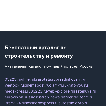
Бесплатный каталог по
строительству и ремонту
Актуальный каталог компаний по всей России
03223.ru
ufille.ru
krasotata.ru
prazdnikdushi.ru
veetbox.ru
cinemapost.ru
ciam-fr.ru
kraft-you.ru
mega-press.ru
03223.ru
web-explore.ru
rastenuya.ru
eurovision-russia.ru
strah-news.ru
freeride-team.ru
itrack-24.ru
sexshopexpress.ru
autostudiopro.ru