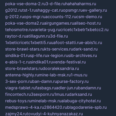
poka-vse-doma-2.ru
3-d-file.ru
hahahaharms.ru
g2012.ru
tst-1.ru
shaggy-cat.ru
opsmgr.ru
ev-gallery.ru
g-2012.ru
ops-mgr.ru
accounts-112.ru
csm-demo.ru
poka-vse-doma2.ru
airgungames.ru
allseo-host.ru
tehosmotre.ru
varieta-yug.ru
cricetc1xbetr1xbetcc2.ru
raytor-d.ru
atillagunn.ru
3d-file.ru
1xbeticricetc1xbetti5.ru
uafoot-statti.ru
e-abis1c.ru
store-brawl-stars.ru
kts-services.ru
dark-sand.ru
sindika-01.ru
sp-life.ru
x-legion.ru
sib-archives.ru
e-abis-1-c.ru
sindika01.ru
venda-festival.ru
store-brawlstars.ru
dooraleksandria.ru
antenna-highly.ru
mine-lab-msk.ru
1-mus.ru
3-sex-porn.ru
ban-damn.ru
purse-factory.ru
viagra-tablet.ru
fasbags.ru
adler-jun.ru
bandamn.ru
fincontech.ru
3sexporn.ru
1mus.ru
darksand.ru
rebus-toys.ru
minelab-msk.ru
alabuga-cityhotel.ru
medsprawo-4-ka.ru
2864420.ru
blagodarenie-spb.ru
zajmy24.ru
tovudyi-4-kuhnyanazakaz.ru