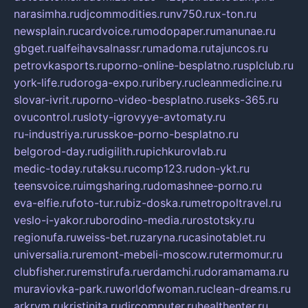
narasimha.ru
djcommodities.ru
nv750.ru
x-ton.ru
newsplain.ru
cardvoice.ru
modopaper.ru
manunae.ru
gbget.ru
alfeihavsalnassr.ru
madoma.ru
tajuncos.ru
petrovkasports.ru
porno-online-besplatno.ru
splclub.ru
york-life.ru
doroga-expo.ru
ribery.ru
cleanmedicine.ru
slovar-ivrit.ru
porno-video-besplatno.ru
seks-365.ru
ovucontrol.ru
sloty-igrovyye-avtomaty.ru
ru-industriya.ru
russkoe-porno-besplatno.ru
belgorod-day.ru
digilith.ru
pichkurovlab.ru
medic-today.ru
taksu.ru
comp123.ru
don-ykt.ru
teensvoice.ru
imgsharing.ru
domashnee-porno.ru
eva-elfie.ru
foto-tur.ru
biz-doska.ru
metropoltravel.ru
veslo-i-yakor.ru
borodino-media.ru
rostotsky.ru
regionufa.ru
weiss-bet.ru
zaryna.ru
casinotablet.ru
universalia.ru
remont-mebeli-moscow.ru
termomur.ru
clubfisher.ru
remstirufa.ru
erdamchi.ru
doramamama.ru
muraviovka-park.ru
worldofwoman.ru
clean-dreams.ru
arkrym.ru
kristinita.ru
dircomputer.ru
healthenter.ru