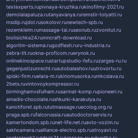
textexperts.ru
pivnaya-kruzhka.ru
kinofilmy-2021.ru
demolalapaluza.ru
tanyavanya.ru
remstir-tolyatti.ru
msdip.ru
jdol.ru
sokolovr.ru
newtech-spb.ru
rezemkleim.ru
massage-tai.ru
seonub.ru
zvonitut.ru
biolisichka24.ru
mncraft-download.ru
algoritm-sistema.ru
godflesh.ru
ru-industria.ru
zebra-tlt.ru
okna-proficom.ru
erynok.ru
onlinekinospace.ru
startupstudio-fefu.ru
zarges-ru.ru
gegenjustizunrecht.ru
autobalashov.ru
utrovortu.ru
spiski-firm.ru
elara-m.ru
kinomusorka.ru
mkcslava.ru
2bets.ru
vintovoykompressor.ru
birminghamvsfulham.ru
sarmat-komp.ru
pioneeri.ru
amadis-chocolate.ru
shkurki-karakulya.ru
kanotiforet.spb.ru
tutmassage.ru
ecolog.org.ru
praga.spb.ru
falcorussia.ru
autodoctorservis.ru
kamertondom.spb.ru
net-life.net.ru
avto-vozim.ru
sakhcamera.ru
alliance-electro.spb.ru
stroyavt.ru
controlweb1.ru
tdsak74.ru
kinzozo-ru.ru
kvotka.ru