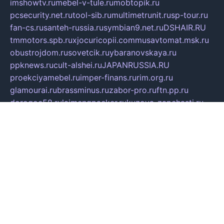
imshowtv.ru
mebel-v-tule.ru
mobtopik.ru
pcsecurity.net.ru
tool-sib.ru
multimetrunit.ru
sp-tour.ru
fan-cs.ru
santeh-russia.ru
symbian9.net.ru
DSHAIR.RU
tmmotors.spb.ru
xjocuricopii.com
musavtomat.msk.ru
obustrojdom.ru
sovetcik.ru
ybaranovskaya.ru
ppknews.ru
cult-alshei.ru
JAPANRUSSIA.RU
proekciyamebel.ru
imper-finans.ru
rim.org.ru
glamourai.ru
brassminus.ru
zabor-pro.ru
ftn.pp.ru
dorogoe58.ru
laimengpacker.ru
kuzova-zapchasti.ru
sageerp.ru
taxodrom.ru
dsrazvitie.ru
hardcity.net.ru
ratinghomegames.ru
topservice25.ru
gubernyan.ru
gtglasslined.ru
ii4.ru
tssport.spb.ru
andorra24.com
blackwallstreet.ru
oboimos.ru
optim-doors.com.ru
ikuch.ru
nycr.org.ru
npa21.ru
vremya-ch.spb.ru
desert000.ru
ivtorgi.ru
ifiori.ru
catalog-statei.ru
dcv.org.ru
spetsmaster174.ru
ipkameryhiseeu.ru
dum26.ru
ruspol.spb.ru
fr-opendp.ru
kam-solnyshko.ru
cheyenne-arapaho.ru
sevzapmetal.spb.ru