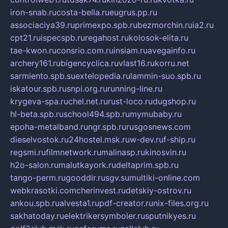
iron-snab.ru
costa-bella.ru
eugrus.pp.ru
associaciya39.ru
primexpo.spb.ru
bezmorchin.ru
ia2.ru
cpt21.ru
ispecspb.ru
regahost.ru
kolosok-elita.ru
tae-kwon.ru
consrio.com.ru
insiam.ru
avegainfo.ru
archery161.ru
bigencyclica.ru
vlast16.ru
korru.net
sarmiento.spb.su
extelopedia.ru
lammin-suo.spb.ru
iskatour.spb.ru
snpi.org.ru
running-line.ru
krygeva-spa.ru
chel.net.ru
rust-loco.ru
dugshop.ru
hl-beta.spb.ru
school494.spb.ru
mymubaby.ru
epoha-metalband.ru
ngr.spb.ru
rusgosnews.com
dieselvostok.ru
24hostel.msk.ru
w-dev.ru
f-ship.ru
regsmi.ru
filmnetwork.ru
malinasp.ru
kinosvin.ru
h2o-salon.ru
malutkayork.ru
deltaprim.spb.ru
tango-perm.ru
gooddir.ru
sgv.su
multiki-online.com
webkrasotki.com
cherinvest.ru
detskiy-ostrov.ru
ankou.spb.ru
alvesta1.ru
pdf-creator.ru
nix-files.org.ru
sakhatoday.ru
elektrikersymboler.ru
sputnikyes.ru