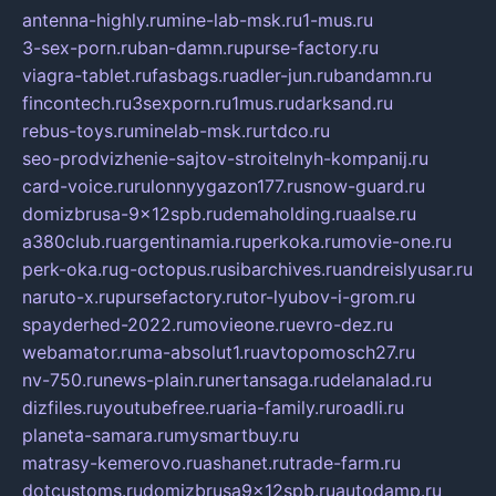
antenna-highly.ru
mine-lab-msk.ru
1-mus.ru
3-sex-porn.ru
ban-damn.ru
purse-factory.ru
viagra-tablet.ru
fasbags.ru
adler-jun.ru
bandamn.ru
fincontech.ru
3sexporn.ru
1mus.ru
darksand.ru
rebus-toys.ru
minelab-msk.ru
rtdco.ru
seo-prodvizhenie-sajtov-stroitelnyh-kompanij.ru
card-voice.ru
rulonnyygazon177.ru
snow-guard.ru
domizbrusa-9x12spb.ru
demaholding.ru
aalse.ru
a380club.ru
argentinamia.ru
perkoka.ru
movie-one.ru
perk-oka.ru
g-octopus.ru
sibarchives.ru
andreislyusar.ru
naruto-x.ru
pursefactory.ru
tor-lyubov-i-grom.ru
spayderhed-2022.ru
movieone.ru
evro-dez.ru
webamator.ru
ma-absolut1.ru
avtopomosch27.ru
nv-750.ru
news-plain.ru
nertansaga.ru
delanalad.ru
dizfiles.ru
youtubefree.ru
aria-family.ru
roadli.ru
planeta-samara.ru
mysmartbuy.ru
matrasy-kemerovo.ru
ashanet.ru
trade-farm.ru
dotcustoms.ru
domizbrusa9x12spb.ru
autodamp.ru