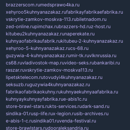
brazzerscom.ru
medsprawo4ka.ru
xehyroo5kuhnyanazakaz.ru
fabrikayfabrikaefabrika.ru
vskrytie-zamkov-moskva-113.ru
biletnadom.ru
zed-online.ru
pimchax.ru
brazzers-hd.ru
z-host.ru
kitubeu2kuhnyanazakaz.ru
naperekate.ru
kuhnyaofabrikaufabrik.ru
kitubeu-2-kuhnyanazakaz.ru
xehyroo-5-kuhnyanazakaz.ru
cs-68.ru
guzywia-4-kuhnyanazakaz.ru
mir-tk.ru
vlknrussia.ru
cs68.ru
vladivostok-map.ru
video-seks.ru
bankaribi.ru
raszar.ru
vskrytie-zamkov-moskva113.ru
lipetsktelecom.ru
tovudyi4kuhnyanazakaz.ru
seksuzb.ru
guzywia4kuhnyanazakaz.ru
fabrikaofabrikaokuhny.ru
kuhnyaekuhnyaafabrika.ru
kuhnyaykuhnyayfabrika.ru
e-abis1c.ru
store-brawl-stars.ru
kts-services.ru
dark-sand.ru
sindika-01.ru
sp-life.ru
x-legion.ru
sib-archives.ru
e-abis-1-c.ru
sindika01.ru
venda-festival.ru
store-brawlstars.ru
dooraleksandria.ru