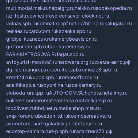
golf2club.msk.ru
aeforums.ru
zallclub.ru
multimodal.msk.ru
habaigry.ru
haikko.ru
sobakopedia.ru
isz-fest.ru
ewnc.info
screensaver-clock.net.ru
volnav.spb.ru
comnat.ru
npf.net.ru
7bit.pp.ru
kalugatur.ru
tesiaes.ru
card.com.ru
kazanka.spb.ru
gildiya-kuznecov.ru
kameryboavision.ru
griffoncom.spb.ru
fabrika-emotsiy.ru
PARK-MATROSOVA.RU
agat.spb.ru
avtoyurist-moskva1.ru
hardware.org.ru
схема-авто.рф
dg-lab.ru
angrup.ru
recruiter.spb.ru
music8.spb.ru
krsk124.ru
kubok.spb.ru
romanofforex.ru
analitikaplus.ru
spyonline.ru
zosikamery.ru
sloboda-ural.pp.ru
AUTO-COM.SU
hohota.net
alimy.ru
online-z.com
aromat-vostoka.ru
otdelkaexp.ru
mobilvest.ru
bbd.net.ru
mebelshop.msk.ru
smp-forum.ru
bastion-td.ru
kosmoscreative.ru
avrmotors.ru
art-galadesign.ru
tiffany-c.ru
ecostep-samara.ru
d-p.spb.ru
галактика73.рф