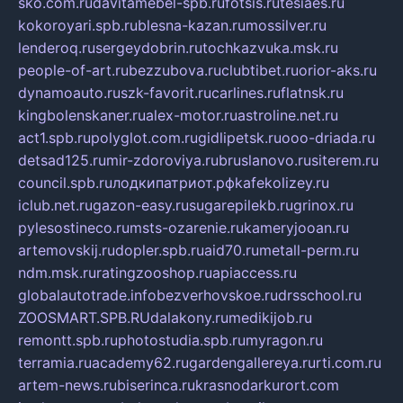
sko.com.ru
davitamebel-spb.ru
fotsis.ru
tesiaes.ru
kokoroyari.spb.ru
blesna-kazan.ru
mossilver.ru
lenderoq.ru
sergeydobrin.ru
tochkazvuka.msk.ru
people-of-art.ru
bezzubova.ru
clubtibet.ru
orior-aks.ru
dynamoauto.ru
szk-favorit.ru
carlines.ru
flatnsk.ru
kingbolenskaner.ru
alex-motor.ru
astroline.net.ru
act1.spb.ru
polyglot.com.ru
gidlipetsk.ru
ooo-driada.ru
detsad125.ru
mir-zdoroviya.ru
bruslanovo.ru
siterem.ru
council.spb.ru
лодкипатриот.рф
kafekolizey.ru
iclub.net.ru
gazon-easy.ru
sugarepilekb.ru
grinox.ru
pylesostineco.ru
msts-ozarenie.ru
kameryjooan.ru
artemovskij.ru
dopler.spb.ru
aid70.ru
metall-perm.ru
ndm.msk.ru
ratingzooshop.ru
apiaccess.ru
globalautotrade.info
bezverhovskoe.ru
drsschool.ru
ZOOSMART.SPB.RU
dalakony.ru
medikijob.ru
remontt.spb.ru
photostudia.spb.ru
myragon.ru
terramia.ru
academy62.ru
gardengallereya.ru
rti.com.ru
artem-news.ru
biserinca.ru
krasnodarkurort.com