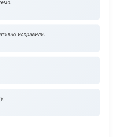
уемо.
ативно исправили.
у.