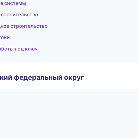
ые системы
 строительство
ное строительство
токи
аботы под ключ
ский федеральный округ