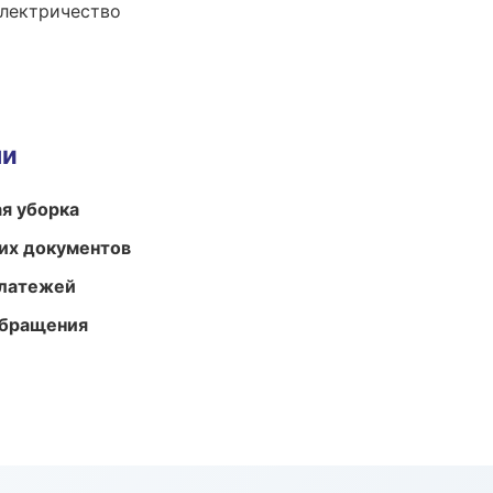
электричество
ми
ая уборка
их документов
платежей
обращения