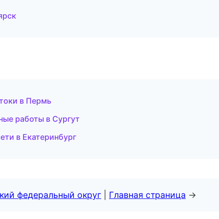
ярск
токи в Пермь
ные работы в Сургут
ети в Екатеринбург
ский федеральный округ
|
Главная страница
→