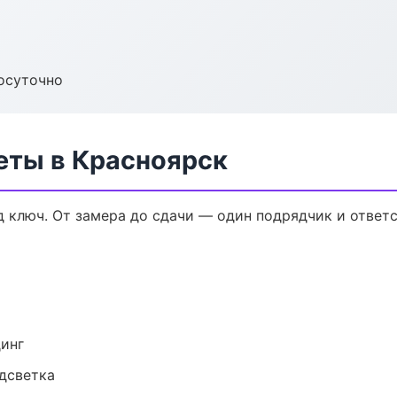
осуточно
еты в Красноярск
 ключ. От замера до сдачи — один подрядчик и ответ
динг
одсветка