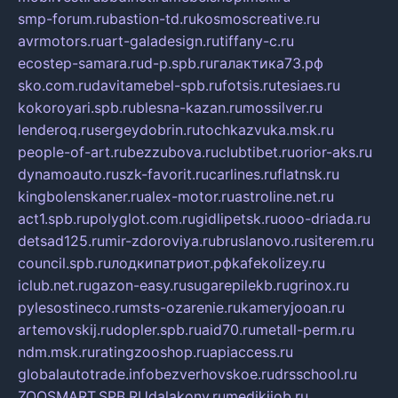
smp-forum.ru
bastion-td.ru
kosmoscreative.ru
avrmotors.ru
art-galadesign.ru
tiffany-c.ru
ecostep-samara.ru
d-p.spb.ru
галактика73.рф
sko.com.ru
davitamebel-spb.ru
fotsis.ru
tesiaes.ru
kokoroyari.spb.ru
blesna-kazan.ru
mossilver.ru
lenderoq.ru
sergeydobrin.ru
tochkazvuka.msk.ru
people-of-art.ru
bezzubova.ru
clubtibet.ru
orior-aks.ru
dynamoauto.ru
szk-favorit.ru
carlines.ru
flatnsk.ru
kingbolenskaner.ru
alex-motor.ru
astroline.net.ru
act1.spb.ru
polyglot.com.ru
gidlipetsk.ru
ooo-driada.ru
detsad125.ru
mir-zdoroviya.ru
bruslanovo.ru
siterem.ru
council.spb.ru
лодкипатриот.рф
kafekolizey.ru
iclub.net.ru
gazon-easy.ru
sugarepilekb.ru
grinox.ru
pylesostineco.ru
msts-ozarenie.ru
kameryjooan.ru
artemovskij.ru
dopler.spb.ru
aid70.ru
metall-perm.ru
ndm.msk.ru
ratingzooshop.ru
apiaccess.ru
globalautotrade.info
bezverhovskoe.ru
drsschool.ru
ZOOSMART.SPB.RU
dalakony.ru
medikijob.ru