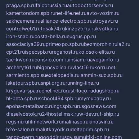
praga.spb.ru
falcorussia.ru
autodoctorservis.ru
kamertondom.spb.ru
net-life.net.ru
avto-vozim.ru
sakhcamera.ru
alliance-electro.spb.ru
stroyavt.ru
controlweb1.ru
tdsak74.ru
kinzozo-ru.ru
kvotka.ru
iron-snab.ru
costa-bella.ru
eugrus.pp.ru
associaciya39.ru
primexpo.spb.ru
bezmorchin.ru
ia2.ru
cpt21.ru
ispecspb.ru
regahost.ru
kolosok-elita.ru
tae-kwon.ru
consrio.com.ru
insiam.ru
avegainfo.ru
archery161.ru
bigencyclica.ru
vlast16.ru
korru.net
sarmiento.spb.su
extelopedia.ru
lammin-suo.spb.ru
iskatour.spb.ru
snpi.org.ru
running-line.ru
krygeva-spa.ru
chel.net.ru
rust-loco.ru
dugshop.ru
hl-beta.spb.ru
school494.spb.ru
mymubaby.ru
epoha-metalband.ru
ngr.spb.ru
rusgosnews.com
dieselvostok.ru
24hostel.msk.ru
w-dev.ru
f-ship.ru
regsmi.ru
filmnetwork.ru
malinasp.ru
kinosvin.ru
h2o-salon.ru
malutkayork.ru
deltaprim.spb.ru
tango-perm.ru
gooddir.ru
sgv.su
multiki-online.com