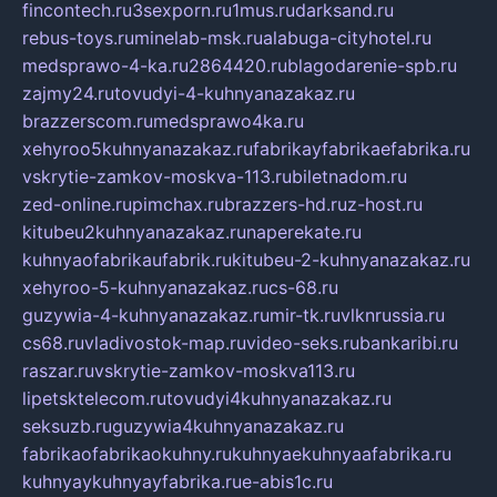
fincontech.ru
3sexporn.ru
1mus.ru
darksand.ru
rebus-toys.ru
minelab-msk.ru
alabuga-cityhotel.ru
medsprawo-4-ka.ru
2864420.ru
blagodarenie-spb.ru
zajmy24.ru
tovudyi-4-kuhnyanazakaz.ru
brazzerscom.ru
medsprawo4ka.ru
xehyroo5kuhnyanazakaz.ru
fabrikayfabrikaefabrika.ru
vskrytie-zamkov-moskva-113.ru
biletnadom.ru
zed-online.ru
pimchax.ru
brazzers-hd.ru
z-host.ru
kitubeu2kuhnyanazakaz.ru
naperekate.ru
kuhnyaofabrikaufabrik.ru
kitubeu-2-kuhnyanazakaz.ru
xehyroo-5-kuhnyanazakaz.ru
cs-68.ru
guzywia-4-kuhnyanazakaz.ru
mir-tk.ru
vlknrussia.ru
cs68.ru
vladivostok-map.ru
video-seks.ru
bankaribi.ru
raszar.ru
vskrytie-zamkov-moskva113.ru
lipetsktelecom.ru
tovudyi4kuhnyanazakaz.ru
seksuzb.ru
guzywia4kuhnyanazakaz.ru
fabrikaofabrikaokuhny.ru
kuhnyaekuhnyaafabrika.ru
kuhnyaykuhnyayfabrika.ru
e-abis1c.ru