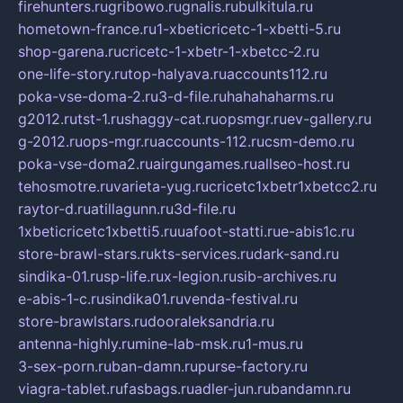
firehunters.ru
gribowo.ru
gnalis.ru
bulkitula.ru
hometown-france.ru
1-xbeticricetc-1-xbetti-5.ru
shop-garena.ru
cricetc-1-xbetr-1-xbetcc-2.ru
one-life-story.ru
top-halyava.ru
accounts112.ru
poka-vse-doma-2.ru
3-d-file.ru
hahahaharms.ru
g2012.ru
tst-1.ru
shaggy-cat.ru
opsmgr.ru
ev-gallery.ru
g-2012.ru
ops-mgr.ru
accounts-112.ru
csm-demo.ru
poka-vse-doma2.ru
airgungames.ru
allseo-host.ru
tehosmotre.ru
varieta-yug.ru
cricetc1xbetr1xbetcc2.ru
raytor-d.ru
atillagunn.ru
3d-file.ru
1xbeticricetc1xbetti5.ru
uafoot-statti.ru
e-abis1c.ru
store-brawl-stars.ru
kts-services.ru
dark-sand.ru
sindika-01.ru
sp-life.ru
x-legion.ru
sib-archives.ru
e-abis-1-c.ru
sindika01.ru
venda-festival.ru
store-brawlstars.ru
dooraleksandria.ru
antenna-highly.ru
mine-lab-msk.ru
1-mus.ru
3-sex-porn.ru
ban-damn.ru
purse-factory.ru
viagra-tablet.ru
fasbags.ru
adler-jun.ru
bandamn.ru