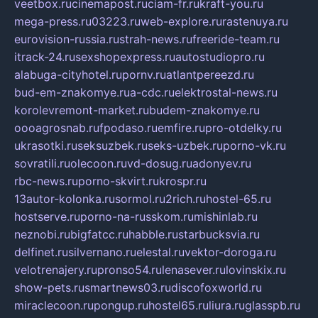
veetbox.ru
cinemapost.ru
ciam-fr.ru
kraft-you.ru
mega-press.ru
03223.ru
web-explore.ru
rastenuya.ru
eurovision-russia.ru
strah-news.ru
freeride-team.ru
itrack-24.ru
sexshopexpress.ru
autostudiopro.ru
alabuga-cityhotel.ru
pornv.ru
atlantpereezd.ru
bud-em-znakomye.ru
a-cdc.ru
elektrostal-news.ru
korolevremont-market.ru
budem-znakomye.ru
oooagrosnab.ru
fpodaso.ru
emfire.ru
pro-otdelky.ru
ukrasotki.ru
seksuzbek.ru
seks-uzbek.ru
porno-vk.ru
sovratili.ru
olecoon.ru
vd-dosug.ru
adonyev.ru
rbc-news.ru
porno-skvirt.ru
krospr.ru
13autor-kolonka.ru
sormol.ru
2rich.ru
hostel-65.ru
hostserve.ru
porno-na-russkom.ru
mishinlab.ru
neznobi.ru
bigfatcc.ru
habble.ru
starbucksvia.ru
delfinet.ru
silvernano.ru
elestal.ru
vektor-doroga.ru
velotrenajery.ru
pronso54.ru
lenasever.ru
lovinskix.ru
show-pets.ru
smartnews03.ru
discofoxworld.ru
miraclecoon.ru
pongup.ru
hostel65.ru
liura.ru
glasspb.ru