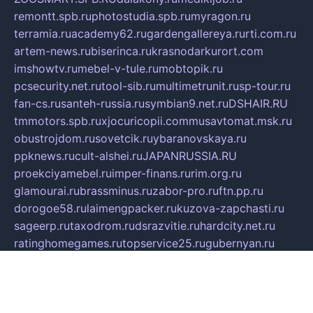
remontt.spb.ru
photostudia.spb.ru
myragon.ru
terramia.ru
academy62.ru
gardengallereya.ru
rti.com.ru
artem-news.ru
biserinca.ru
krasnodarkurort.com
imshowtv.ru
mebel-v-tule.ru
mobtopik.ru
pcsecurity.net.ru
tool-sib.ru
multimetrunit.ru
sp-tour.ru
fan-cs.ru
santeh-russia.ru
symbian9.net.ru
DSHAIR.RU
tmmotors.spb.ru
xjocuricopii.com
musavtomat.msk.ru
obustrojdom.ru
sovetcik.ru
ybaranovskaya.ru
ppknews.ru
cult-alshei.ru
JAPANRUSSIA.RU
proekciyamebel.ru
imper-finans.ru
rim.org.ru
glamourai.ru
brassminus.ru
zabor-pro.ru
ftn.pp.ru
dorogoe58.ru
laimengpacker.ru
kuzova-zapchasti.ru
sageerp.ru
taxodrom.ru
dsrazvitie.ru
hardcity.net.ru
ratinghomegames.ru
topservice25.ru
gubernyan.ru
gtglasslined.ru
ii4.ru
tssport.spb.ru
andorra24.com
blackwallstreet.ru
oboimos.ru
optim-doors.com.ru
ikuch.ru
nycr.org.ru
npa21.ru
vremya-ch.spb.ru
desert000.ru
ivtorgi.ru
ifiori.ru
catalog-statei.ru