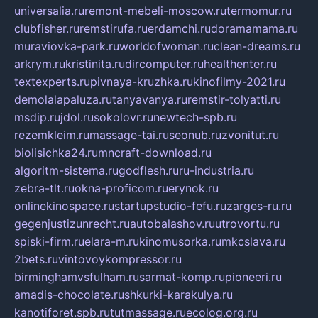
universalia.ru
remont-mebeli-moscow.ru
termomur.ru
clubfisher.ru
remstirufa.ru
erdamchi.ru
doramamama.ru
muraviovka-park.ru
worldofwoman.ru
clean-dreams.ru
arkrym.ru
kristinita.ru
dircomputer.ru
healthenter.ru
textexperts.ru
pivnaya-kruzhka.ru
kinofilmy-2021.ru
demolalapaluza.ru
tanyavanya.ru
remstir-tolyatti.ru
msdip.ru
jdol.ru
sokolovr.ru
newtech-spb.ru
rezemkleim.ru
massage-tai.ru
seonub.ru
zvonitut.ru
biolisichka24.ru
mncraft-download.ru
algoritm-sistema.ru
godflesh.ru
ru-industria.ru
zebra-tlt.ru
okna-proficom.ru
erynok.ru
onlinekinospace.ru
startupstudio-fefu.ru
zarges-ru.ru
gegenjustizunrecht.ru
autobalashov.ru
utrovortu.ru
spiski-firm.ru
elara-m.ru
kinomusorka.ru
mkcslava.ru
2bets.ru
vintovoykompressor.ru
birminghamvsfulham.ru
sarmat-komp.ru
pioneeri.ru
amadis-chocolate.ru
shkurki-karakulya.ru
kanotiforet.spb.ru
tutmassage.ru
ecolog.org.ru