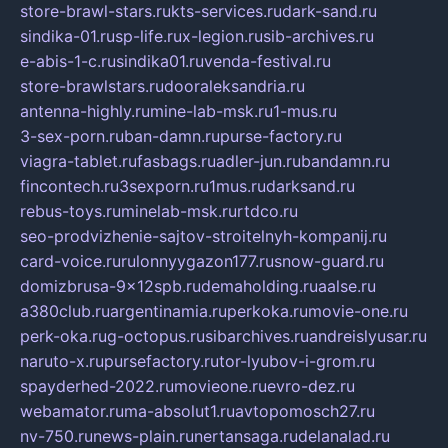
store-brawl-stars.ru
kts-services.ru
dark-sand.ru
sindika-01.ru
sp-life.ru
x-legion.ru
sib-archives.ru
e-abis-1-c.ru
sindika01.ru
venda-festival.ru
store-brawlstars.ru
dooraleksandria.ru
antenna-highly.ru
mine-lab-msk.ru
1-mus.ru
3-sex-porn.ru
ban-damn.ru
purse-factory.ru
viagra-tablet.ru
fasbags.ru
adler-jun.ru
bandamn.ru
fincontech.ru
3sexporn.ru
1mus.ru
darksand.ru
rebus-toys.ru
minelab-msk.ru
rtdco.ru
seo-prodvizhenie-sajtov-stroitelnyh-kompanij.ru
card-voice.ru
rulonnyygazon177.ru
snow-guard.ru
domizbrusa-9x12spb.ru
demaholding.ru
aalse.ru
a380club.ru
argentinamia.ru
perkoka.ru
movie-one.ru
perk-oka.ru
g-octopus.ru
sibarchives.ru
andreislyusar.ru
naruto-x.ru
pursefactory.ru
tor-lyubov-i-grom.ru
spayderhed-2022.ru
movieone.ru
evro-dez.ru
webamator.ru
ma-absolut1.ru
avtopomosch27.ru
nv-750.ru
news-plain.ru
nertansaga.ru
delanalad.ru