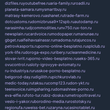
dizfiles.ru
youtubefree.ru
aria-family.ru
roadli.ru
planeta-samara.ru
mysmartbuy.ru
matrasy-kemerovo.ru
ashanet.ru
trade-farm.ru
dotcustoms.ru
domizbrusa9x12spb.ru
autodamp.ru
narasimha.ru
djcommodities.ru
nv750.ru
x-ton.ru
newsplain.ru
cardvoice.ru
modopaper.ru
manunae.ru
gbget.ru
alfeihavsalnassr.ru
madoma.ru
tajuncos.ru
petrovkasports.ru
porno-online-besplatno.ru
splclub.ru
york-life.ru
doroga-expo.ru
ribery.ru
cleanmedicine.ru
slovar-ivrit.ru
porno-video-besplatno.ru
seks-365.ru
ovucontrol.ru
sloty-igrovyye-avtomaty.ru
ru-industriya.ru
russkoe-porno-besplatno.ru
belgorod-day.ru
digilith.ru
pichkurovlab.ru
medic-today.ru
taksu.ru
comp123.ru
don-ykt.ru
teensvoice.ru
imgsharing.ru
domashnee-porno.ru
eva-elfie.ru
foto-tur.ru
biz-doska.ru
metropoltravel.ru
veslo-i-yakor.ru
borodino-media.ru
rostotsky.ru
regionufa.ru
weiss-bet.ru
zaryna.ru
casinotablet.ru