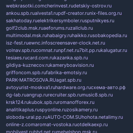
webkrasotki.com
cherinvest.ru
detskiy-ostrov.ru
ankou.spb.ru
alvesta1.ru
pdf-creator.ru
nix-files.org.ru
sakhatoday.ru
elektrikersymboler.ru
sputnikyes.ru
golf2club.msk.ru
aeforums.ru
zallclub.ru
multimodal.msk.ru
habaigry.ru
haikko.ru
sobakopedia.ru
isz-fest.ru
ewnc.info
screensaver-clock.net.ru
volnav.spb.ru
comnat.ru
npf.net.ru
7bit.pp.ru
kalugatur.ru
tesiaes.ru
card.com.ru
kazanka.spb.ru
gildiya-kuznecov.ru
kameryboavision.ru
griffoncom.spb.ru
fabrika-emotsiy.ru
PARK-MATROSOVA.RU
agat.spb.ru
avtoyurist-moskva1.ru
hardware.org.ru
схема-авто.рф
dg-lab.ru
angrup.ru
recruiter.spb.ru
music8.spb.ru
krsk124.ru
kubok.spb.ru
romanofforex.ru
analitikaplus.ru
spyonline.ru
zosikamery.ru
sloboda-ural.pp.ru
AUTO-COM.SU
hohota.net
alimy.ru
online-z.com
aromat-vostoka.ru
otdelkaexp.ru
mobilvest.ru
bbd.net.ru
mebelshop.msk.ru