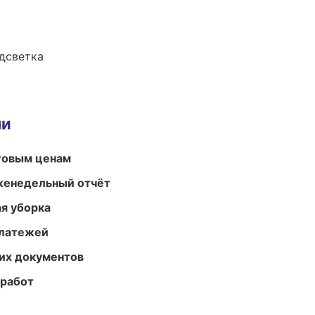
одсветка
ми
птовым ценам
женедельный отчёт
ая уборка
платежей
их документов
 работ