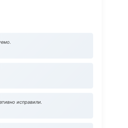
уемо.
ативно исправили.