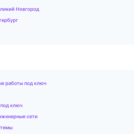
еликий Новгород
тербург
е работы под ключ
 под ключ
нженерные сети
стемы