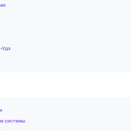
чик
-Удэ
и
ые системы