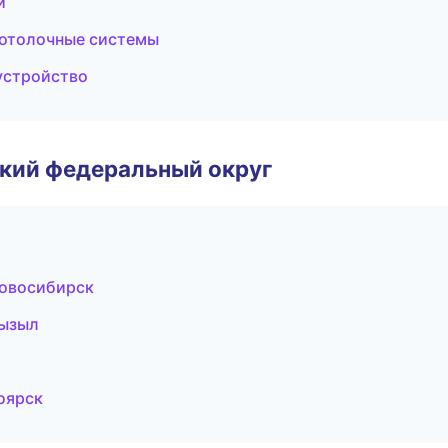
и
отолочные системы
устройство
ский федеральный округ
овосибирск
Кызыл
оярск