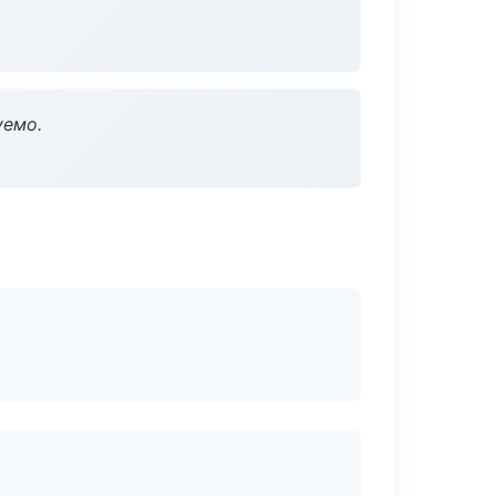
уемо.