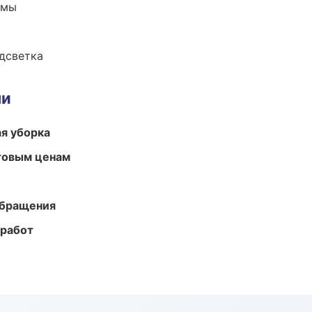
емы
одсветка
ми
ая уборка
птовым ценам
обращения
 работ